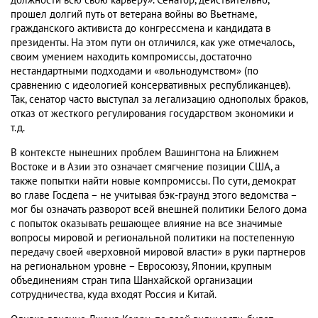
должности всю свою карьеру». Сенатор, действительно,
прошел долгий путь от ветерана войны во Вьетнаме,
гражданского активиста до конгрессмена и кандидата в
президенты. На этом пути он отличился, как уже отмечалось,
своим умением находить компромиссы, достаточно
нестандартными подходами и «вольнодумством» (по
сравнению с идеологией консервативных республиканцев).
Так, сенатор часто выступал за легализацию однополых браков,
отказ от жесткого регулирования государством экономики и
т.д.
В контексте нынешних проблем Вашингтона на Ближнем
Востоке и в Азии это означает смягчение позиции США, а
также попытки найти новые компромиссы. По сути, демократ
во главе Госдепа – не учитывая бэк-граунд этого ведомства –
мог бы означать разворот всей внешней политики Белого дома
с попыток оказывать решающее влияние на все значимые
вопросы мировой и региональной политики на постепенную
передачу своей «верховной мировой власти» в руки партнеров
на региональном уровне – Евросоюзу, Японии, крупным
объединениям стран типа Шанхайской организации
сотрудничества, куда входят Россия и Китай.