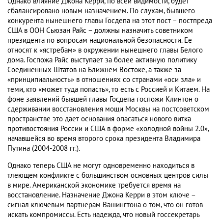
Однако влияние Джона Керри, по всей видимости, будет
сбалансировано новым назначением. По слухам, бывшего
конкурента нынешнего главы Госдепа на этот пост – постпреда
США в ООН Сьюзан Райс – должны назначить советником
президента по вопросам национальной безопасности. Ее
относят к «ястребам» в окружении нынешнего главы Белого
дома. Госпожа Райс выступает за более активную политику
Соединенных Штатов на Ближнем Востоке, а также за
«принципиальность» в отношениях со странами «оси зла» и
теми, кто «может туда попасть», то есть с Россией и Китаем. На
фоне заявлений бывшей главы Госдепа госпожи Клинтон о
сдерживании восстановления мощи Москвы на постсоветском
пространстве это дает основания опасаться нового витка
противостояния России и США в форме «холодной войны 2.0»,
начавшейся во время второго срока президента Владимира
Путина (2004-2008 гг.).
Однако теперь США не могут одновременно находиться в
тлеющем конфликте с большинством основных центров силы
в мире. Американской экономике требуется время на
восстановление. Назначение Джона Керри в этом ключе –
сигнал ключевым партнерам Вашингтона о том, что он готов
искать компромиссы. Есть надежда, что новый госсекретарь