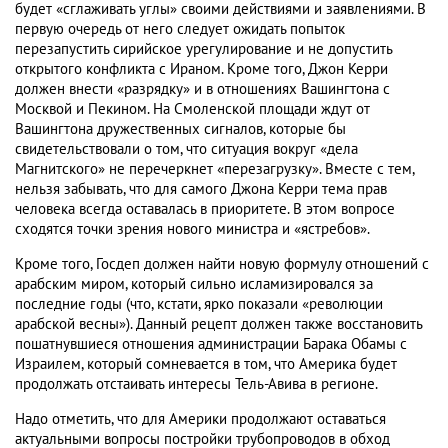
будет «сглаживать углы» своими действиями и заявлениями. В
первую очередь от него следует ожидать попыток
перезапустить сирийское урегулирование и не допустить
открытого конфликта с Ираном. Кроме того, Джон Керри
должен внести «разрядку» и в отношениях Вашингтона с
Москвой и Пекином. На Смоленской площади ждут от
Вашингтона дружественных сигналов, которые бы
свидетельствовали о том, что ситуация вокруг «дела
Магнитского» не перечеркнет «перезагрузку». Вместе с тем,
нельзя забывать, что для самого Джона Керри тема прав
человека всегда оставалась в приоритете. В этом вопросе
сходятся точки зрения нового министра и «ястребов».
Кроме того, Госдеп должен найти новую формулу отношений с
арабским миром, который сильно исламизировался за
последние годы (что, кстати, ярко показали «революции
арабской весны»). Данный рецепт должен также восстановить
пошатнувшиеся отношения администрации Барака Обамы с
Израилем, который сомневается в том, что Америка будет
продолжать отстаивать интересы Тель-Авива в регионе.
Надо отметить, что для Америки продолжают оставаться
актуальными вопросы постройки трубопроводов в обход