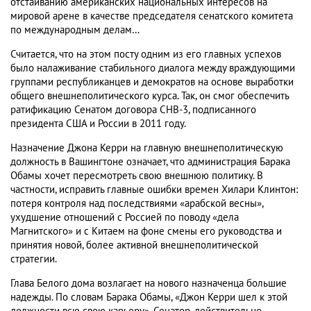
отстаиванию американских национальных интересов на
мировой арене в качестве председателя сенатского комитета
по международным делам…
Считается, что на этом посту одним из его главных успехов
было налаживание стабильного диалога между враждующими
группами республиканцев и демократов на основе выработки
общего внешнеполитического курса. Так, он смог обеспечить
ратификацию Сенатом договора СНВ-3, подписанного
президента США и России в 2011 году.
Назначение Джона Керри на главную внешнеполитическую
должность в Вашингтоне означает, что администрация Барака
Обамы хочет пересмотреть свою внешнюю политику. В
частности, исправить главные ошибки времен Хилари Клинтон:
потеря контроля над последствиями «арабской весны»,
ухудшение отношений с Россией по поводу «дела
Магнитского» и с Китаем на фоне смены его руководства и
принятия новой, более активной внешнеполитической
стратегии.
Глава Белого дома возлагает на нового назначенца большие
надежды. По словам Барака Обамы, «Джон Керри шел к этой