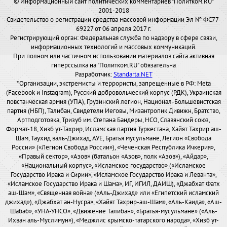
© Информационный сайт политических комментариев "Политком.RU"
2001-2018
Свидетельство о регистрации средства массовой информации Эл № ФС77-
69227 от 06 апреля 2017 г.
Регистрирующий орган: Федеральная служба по надзору в сфере связи,
информационных технологий и массовых коммуникаций.
При полном или частичном использовании материалов сайта активная
гиперссылка на "Политком.RU" обязательна
Разработчик:
Standarta.NET
*Организации, экстремисты и террористы, запрещенные в РФ: Meta
(Facebook и Instagram), Русский добровольческий корпус (РДК), Украинская
повстанческая армия (УПА), Грузинский легион, Национал-Большевистская
партия (НБП), Талибан, Свидетели Иеговы, Мизантропик Дивижн, Братство,
Артподготовка, Тризуб им. Степана Бандеры, НСО, Славянский союз,
Формат-18, Хизб ут-Тахрир, Исламская партия Туркестана, Хайят Тахрир аш-
Шам, Таухид валь-Джихад, АУЕ, Братья мусульмане, Легион «Свобода
России» («Легион Свобода России»), «Чеченская Республика Ичкерия»,
«Правый сектор», «Азов» (батальон «Азов», полк «Азов»), «Айдар»,
«Национальный корпус», «Исламское государство» («Исламское
Государство Ирака и Сирии», «Исламское Государство Ирака и Леванта»,
«Исламское Государство Ирака и Шама», ИГ, ИГИЛ, ДАИШ), «Джабхат Фатх
аш-Шам», «Священная война» («Аль-Джихад» или «Египетский исламский
джихад»), «Джабхат ан-Нусра», «Хайят Тахрир-аш-Шам», «Аль-Каида», «Аш-
Шабаб», «УНА-УНСО», «Движение Талибан», «Братья-мусульмане» («Аль-
Ихван аль-Муслимун»), «Меджлис крымско-татарского народа», «Хизб ут-