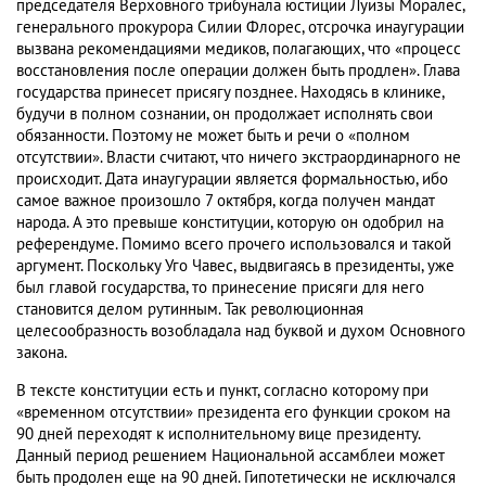
председателя Верховного трибунала юстиции Луизы Моралес,
генерального прокурора Силии Флорес, отсрочка инаугурации
вызвана рекомендациями медиков, полагающих, что «процесс
восстановления после операции должен быть продлен». Глава
государства принесет присягу позднее. Находясь в клинике,
будучи в полном сознании, он продолжает исполнять свои
обязанности. Поэтому не может быть и речи о «полном
отсутствии». Власти считают, что ничего экстраординарного не
происходит. Дата инаугурации является формальностью, ибо
самое важное произошло 7 октября, когда получен мандат
народа. А это превыше конституции, которую он одобрил на
референдуме. Помимо всего прочего использовался и такой
аргумент. Поскольку Уго Чавес, выдвигаясь в президенты, уже
был главой государства, то принесение присяги для него
становится делом рутинным. Так революционная
целесообразность возобладала над буквой и духом Основного
закона.
В тексте конституции есть и пункт, согласно которому при
«временном отсутствии» президента его функции сроком на
90 дней переходят к исполнительному вице президенту.
Данный период решением Национальной ассамблеи может
быть продолен еще на 90 дней. Гипотетически не исключался