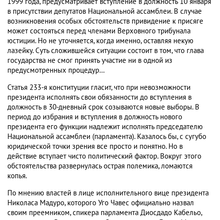
1999 года, предусматривает вступление в должность 10 января
в присутствии депутатов Национальной ассамблеи. В случае
возникновения особых обстоятельств привидение к присяге
может состояться перед членами Верховного трибунала
юстиции. Но не уточняется, когда именно, оставляя некую
лазейку. Суть сложившейся ситуации состоит в том, что глава
государства не смог принять участие ни в одной из
предусмотренных процедур…
Статья 233-я конституции гласит, что при невозможности
президента исполнять свои обязанности до вступления в
должность в 30-дневный срок созываются новые выборы. В
период до избрания и вступления в должность нового
президента его функции надлежит исполнять председателю
Национальной ассамблеи (парламента). Казалось бы, с сугубо
юридической точки зрения все просто и понятно. Но в
действие вступает чисто политический фактор. Вокруг этого
обстоятельства развернулась острая полемика, ломаются
копья.
По мнению властей в лице исполнительного вице президента
Николаса Мадуро, которого Уго Чавес официально назвал
своим преемником, спикера парламента Диосдадо Кабельо,