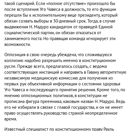
такой сценарий. Если «полное отсутствие» произошло бы
после вступления Уго Чавеса в должность, то его функции
перешли бы к исполнительному вице президенту, который
обязан созвать выборы в 30-дневный срок. Тогда, в случае
выдвижения Н. Мадуро кандидатом от правящей Единой
социалистической партии, он обязан отказаться от
занимаемого поста. Но правящая команда игнорирует эти
возможности.
Оппозиция в свою очередь убеждена, что сложившуюся
коллизию надобно разрешить именно в конституционном
русле. Прежде всего, предлагалось создать, с ведома
соответствующих инстанций и направить в Гавану авторитетную
независимую медицинскую комиссию для получения из
первых рук объективной информации о состоянии здоровья
Уго Чавеса и последующего принятия решения. Кроме того, по
мнению оппозиционных политиков, в конституции не
прописана фигура преемника, каковым назван Н. Мадуро. Ведь
его не избирали в связке с главой государства, и он не имеет
право осуществлять руководство страной неопределенное
время.
Известный специалист по конституционному праву Рауль