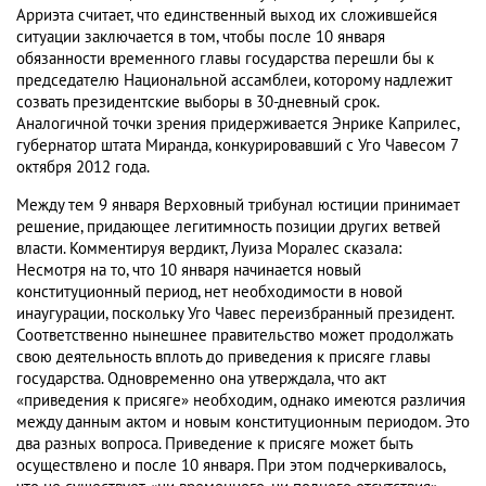
Арриэта считает, что единственный выход их сложившейся
ситуации заключается в том, чтобы после 10 января
обязанности временного главы государства перешли бы к
председателю Национальной ассамблеи, которому надлежит
созвать президентские выборы в 30-дневный срок.
Аналогичной точки зрения придерживается Энрике Каприлес,
губернатор штата Миранда, конкурировавший с Уго Чавесом 7
октября 2012 года.
Между тем 9 января Верховный трибунал юстиции принимает
решение, придающее легитимность позиции других ветвей
власти. Комментируя вердикт, Луиза Моралес сказала:
Несмотря на то, что 10 января начинается новый
конституционный период, нет необходимости в новой
инаугурации, поскольку Уго Чавес переизбранный президент.
Соответственно нынешнее правительство может продолжать
свою деятельность вплоть до приведения к присяге главы
государства. Одновременно она утверждала, что акт
«приведения к присяге» необходим, однако имеются различия
между данным актом и новым конституционным периодом. Это
два разных вопроса. Приведение к присяге может быть
осуществлено и после 10 января. При этом подчеркивалось,