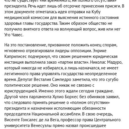
что не существует «ни временного, ни полного отсутствия»
президента. Речь идет лишь об отсрочке принесения присяги. В
этом документе отметалась идея отправки на Кубу
медицинской комиссии для выяснения истинного состояния
здоровья главы государства. Таким образом общество не
получило внятного ответа на волнующий вопрос, жив или нег
Уго Чавес.
На это постановление, призванное положить конец спорам,
мгновенно отреагировали лидеры оппозиции. Энрике
Каприлисес подчеркнул, что своим решением юридическая
инстанция выполнила заказ «партии власти». Николас Мадуро,
который никогда не избирался, а лишь назначался, не имеет
легитимного права управлять государства неопределенное
время. Депутат Весталия Сампедро заметила, что это сугубо
политическое решение. Оно никак не связано с
юриспруденцией. Именно этого ждали сегодня граждане.
Другой член парламента Хулио Борхес без обиняков заявил,
что следовало принять решение о «полном отсутствии»
президента и назначении исполняющим обязанности
председателя Национальной ассамблеи. В свою очередь,
Висенте Гонсалес де ла Вега, профессор права Центрального
университета Венесуэлы прямо назвал происшедшее