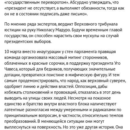
«государственным переворотом». Абсурдно утверждать, что
«президент не отсутствует, а выполняет обязанности, тогда как
он не в состоянии подписать даже письмо».
По мнению ряда экспертов, вердикт Верховного трибунала
юстиции на руку Николасу Мадуро. Будучи временным главой
государства, он способен нарастить свои мускулы на случай
президентских выборов.
10 марта вместо инаугурации у стен парламента правящая
команда организовала массовый митинг сторонников,
облаченных в красные сорочки, в поддержку президента Уго
Чавеса, который для бедняков, получающих значительные
дотации, превратился поистине в мифическую фигуру. И тем
самым продемонстрировать, что народ, как верховный суверен,
одобряет линию и действия властей. Оппозиция, дабы
избежать столкновений и провокаций, отказалась в этот день
выводить на улицы своих людей. Несмотря на показное
единство и братство внутри властного блока наличествуют
латентные разногласия между умеренными и радикалами по
принципиальным вопросам, в частности, относительно темпов
преобразований. В меняющейся ситуации они могут
выплеснуться на поверхность. Но это уже другая история. Она