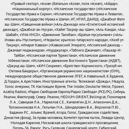
«Правый сектор», «Азов» (батальон «Азов», полк «Азов»), «Айдар»,
«Национальный корпус», «Исламское государство» («Исламское
Государство Ирака и Сирии», «Исламское Государство Ирака и Леванта»,
«Исламское Государство Ирака и Шама», ИГ, ИГИЛ, ДАИШ), «Джабхат Фатх
аш-Шам», «Священная война» («Аль-Джихад» или «Египетский исламский
джихад»), «Джабхат ан-Нусра», «Хайят Тахрир-аш-Шам», «Аль-Каида», «Аш-
Шабаб», «УНА-УНСО», «Движение Талибан», «Братья-мусульмане» («Аль-
Ихван аль-Муслимун»), «Меджлис крымско-татарского народа», «Хизб ут-
Тахрир», «Имарат Кавказ» («Кавказский Эмират»), «Исламский джихад –
Джамаат моджахедов», «Нурджулар», «Таблиги Джамаат», «Лашкар-И-
Тайба», «Исламская партия Туркестана», «Исламское движение
Узбекистана», «Исламское движение Восточного Туркестана» (ИДВТ),
«Джунд аш-Шам», «АУМ Синрике», «Братство» Корчинского, «Тризуб им.
Степана Бандеры», «Организация украинских националистов» (ОУН),
международное общественное движение ЛГБТ, А.Навальный, К.Буданов,
Д.Гордон, А.Арестович. Иностранные агенты: Телеканал «Дождь», Медуза,
Голос Америки, ТК Настоящее Время, The Insider, Deutsche Welle, Проект,
Azatliq Radiosi, «Радио Свободная Европа/Радио Свобода» (PCE/PC), Сибирь.
Реалии, Фактограф, Север. Реалии, MEDIUM-ORIENT, Bellingcat, Пономарев
Л. А., Савицкая Л.А., Маркелов С.Е., Камалягин Д.Н., Апахончич Д.А.,
Толоконникова Н.А., Гельман М.А., Шендерович В.А., Верзилов П.Ю.,
Баданин Р.С., Альянс Врачей, Агора, Голос, Гражданское содействие,
Династия (фонд), За права человека, Комитет против пыток, Левада-Центр,
Молодая Карелия, Московская школа гражданского просвещения,
Пермь-36, Ракурс, Русь Сидящая, Сахаровский центр, Сибирский