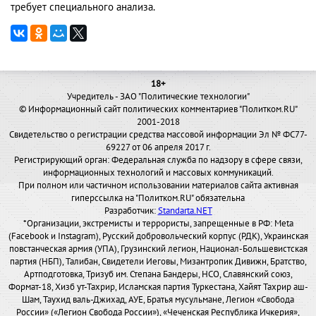
требует специального анализа.
18+
Учредитель - ЗАО "Политические технологии"
© Информационный сайт политических комментариев "Политком.RU"
2001-2018
Свидетельство о регистрации средства массовой информации Эл № ФС77-
69227 от 06 апреля 2017 г.
Регистрирующий орган: Федеральная служба по надзору в сфере связи,
информационных технологий и массовых коммуникаций.
При полном или частичном использовании материалов сайта активная
гиперссылка на "Политком.RU" обязательна
Разработчик:
Standarta.NET
*Организации, экстремисты и террористы, запрещенные в РФ: Meta
(Facebook и Instagram), Русский добровольческий корпус (РДК), Украинская
повстанческая армия (УПА), Грузинский легион, Национал-Большевистская
партия (НБП), Талибан, Свидетели Иеговы, Мизантропик Дивижн, Братство,
Артподготовка, Тризуб им. Степана Бандеры, НСО, Славянский союз,
Формат-18, Хизб ут-Тахрир, Исламская партия Туркестана, Хайят Тахрир аш-
Шам, Таухид валь-Джихад, АУЕ, Братья мусульмане, Легион «Свобода
России» («Легион Свобода России»), «Чеченская Республика Ичкерия»,