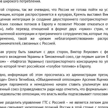
ов широкого потребления.
гой стороны, так же очевидно, что Россия не готова пойти на у
мации, которая распространяется в кулуарах, Кремль выставил Ви
ценная интеграция (и создание двухстороннего газотранспортног
йских газовых потоков в Европу и позволит Москве отказаться о
а»), либо перевод отношений в формат двух «чужих» стран, ч
шленной кооперации и приграничного сотрудничества, которые по
временно, такой же «режим неблагоприятствования» распр
ринимателей, связанных с Россией.
ая угрозу быть зажатым с двух сторон, Виктор Янукович с фе
пного вхождения Украины в Таможенный союз, где первым шагом б
ром» - «Нафтогаз Украины») газотранспортного консорциума по у
 по которой течет российское «голубое топливо» в Европу.
дно, информация об этом просочилась из администрации презид
оде» Олега Тягнибока, «Объединенной оппозиции» Арсения Яценюк
диум парламента и немедленно начали ставить ультиматум вл
енный союз (справедливости ради надо отметить, что формальным
недовольство оппозиции, что власть якобы подтасовывает голосован
ие разделить управление ГТС с Россией – не является легким для
вича связывает укрепление позиций России в этой стране с потере