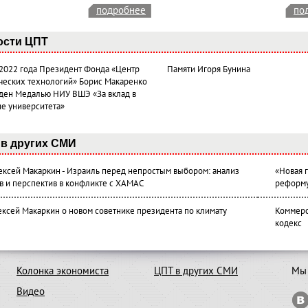
подробнее
по
ости ЦПТ
 2022 года Президент Фонда «Центр
Памяти Игоря Бунина
ческих технологий» Борис Макаренко
ден Медалью НИУ ВШЭ «За вклад в
ие университета»
в других СМИ
лексей Макаркин - Израиль перед непростым выбором: анализ
«Новая 
в и перспектив в конфликте с ХАМАС
реформ
ексей Макаркин о новом советнике президента по климату
Коммерс
кодекс
Колонка экономиста
ЦПТ в других СМИ
Мы 
Видео