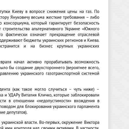
ступки Киеву в вопросе снижения цены на газ. По
ктору Януковичу весьма жесткие требования – либо
о консорциума, который гарантирует безопасность
т строительства альтернативного Украине «Южного
то фактически означает прекращение отраслевой
ддерживают бюджеты украинских регионов и Киева.
остранится и на бизнес крупных украинских
враля начал активно прорабатывать возможность
ыло бы создание двухстороннего (вероятнее всего,
правлению украинского газотранспортной системой
ента (как такое могло случиться – чуть ниже) –
а и УДАРу Виталия Кличко, которые заблокировали
асти в отношении «недопустимости» вхождения в
 поводом для блокирования украинского парламента
ие депутатов).
 украинской власти. Во-первых, окружение Виктора
й ими контроля над своими активами. В частности,