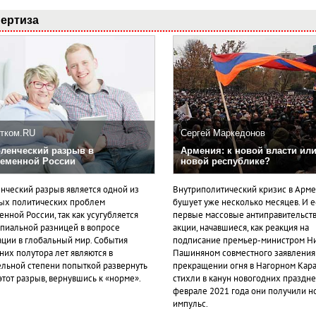
ертиза
тком.RU
Сергей Маркедонов
ленческий разрыв в
Армения: к новой власти или
еменной России
новой республике?
нческий разрыв является одной из
Внутриполитический кризис в Арм
ых политических проблем
бушует уже несколько месяцев. И 
нной России, так как усугубляется
первые массовые антиправительст
пиальной разницей в вопросе
акции, начавшиеся, как реакция на
ации в глобальный мир. События
подписание премьер-министром Н
них полутора лет являются в
Пашиняном совместного заявления
ельной степени попыткой развернуть
прекращении огня в Нагорном Кара
этот разрыв, вернувшись к «норме».
стихли в канун новогодних празднес
феврале 2021 года они получили н
импульс.