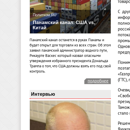
товар
С дру
Политком.RU
инфор
Панамский канал: США vs.
полно
Китай
росси
поток
Панамский канал останется в руках Панамы и
промы
будет открыт для торговли из всех стран. Об этом
Одно
заявил панамский администратор водного пути,
предп
Рикаурте Васкес который назвал опасными
утверждения избранного президента Дональда
Поним
Трампа о том, что США должны взять его под свой
поэта
контроль.
«Газп
(ГТС),
подробнее
Очеви
Интервью
«Своб
прези
Тамож
стало 
Решен
Януко