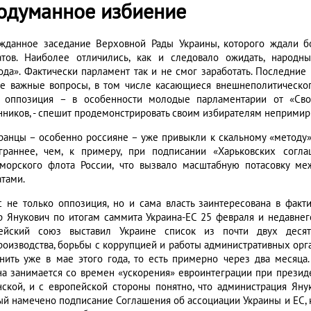
одуманное избиение
жданное заседание Верховной Рады Украины, которого ждали б
атов. Наиболее отличились, как и следовало ожидать, народн
ода». Фактически парламент так и не смог заработать. Последни
е важные вопросы, в том числе касающиеся внешнеполитического
 оппозиция – в особенности молодые парламентарии от «Сво
нников, - спешит продемонстрировать своим избирателям непримири
ранцы – особенно россияне – уже привыкли к скальному «методу»
граннее, чем, к примеру, при подписании «Харьковских сог
морского флота России, что вызвало масштабную потасовку м
атами.
с не только оппозиция, но и сама власть заинтересована в факт
р Янукович по итогам саммита Украина-ЕС 25 февраля и недавнег
ейский союз выставил Украине список из почти двух деся
роизводства, борьбы с коррупцией и работы административных орга
нить уже в мае этого года, то есть примерно через два месяца
на занимается со времен «ускорения» евроинтеграции при презид
нской, и с европейской стороны понятно, что администрация Яну
ый намечено подписание Соглашения об ассоциации Украины и ЕС, 