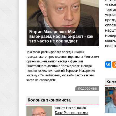
«газо
торгу
украи
прези
оппоз
масшт
Борис Макаренко: Мы
модер
выбираем, нас выбирают - как
оконч
это часто не совпадает
полит
Текстовая расшифровка беседы Школы
гражданского просвещения (признана Минюстом
организацией, выполняющей функции
иностранного агента) с президентом Центра
политических технологий Борисом Макаренко
на тему «Мы выбираем, нас выбирают - как это
часто не совпадает».
Ком
подробнее
Колонка экономиста
Никита Масленников
Банк России снизил