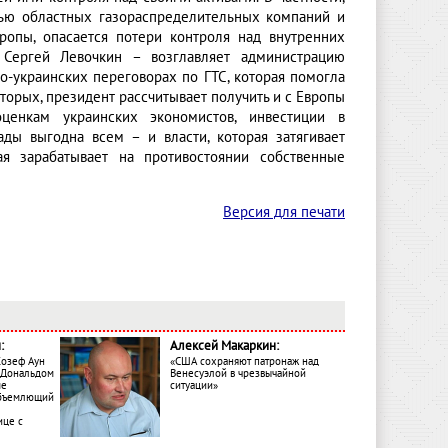
ью областных газораспределительных компаний и
ропы, опасается потери контроля над внутренних
 Сергей Левочкин – возглавляет администрацию
о-украинских переговорах по ГТС, которая помогла
торых, президент рассчитывает получить и с Европы
ценкам украинских экономистов, инвестиции в
ды выгодна всем – и власти, которая затягивает
ая зарабатывает на противостоянии собственные
Версия для печати
:
Алексей Макаркин:
Жозеф Аун
«США сохраняют патронаж над
с Дональдом
Венесуэлой в чрезвычайной
ме
ситуации»
объемлющий
ице с