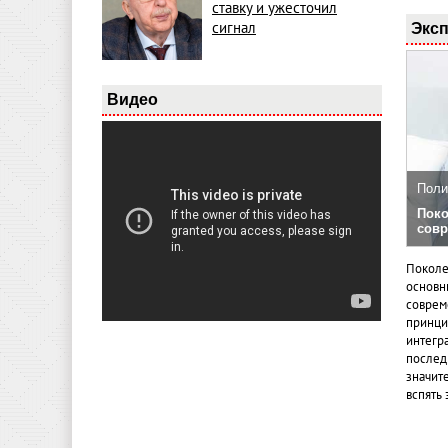
ставку и ужесточил
Эксп
сигнал
Видео
Поли
Поко
совр
Поколе
основн
совреме
принци
интегр
послед
значит
вспять 