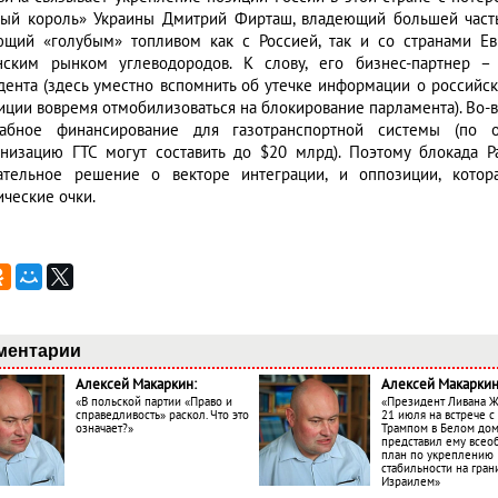
вый король» Украины Дмитрий Фирташ, владеющий большей част
ющий «голубым» топливом как с Россией, так и со странами Ев
нским рынком углеводородов. К слову, его бизнес-партнер –
дента (здесь уместно вспомнить об утечке информации о российск
иции вовремя отмобилизоваться на блокирование парламента). Во-в
абное финансирование для газотранспортной системы (по о
низацию ГТС могут составить до $20 млрд). Поэтому блокада Ра
ательное решение о векторе интеграции, и оппозиции, котор
ические очки.
ментарии
Алексей Макаркин:
Алексей Макаркин
«В польской партии «Право и
«Президент Ливана 
справедливость» раскол. Что это
21 июля на встрече 
означает?»
Трампом в Белом до
представил ему все
план по укреплению
стабильности на гран
Израилем»