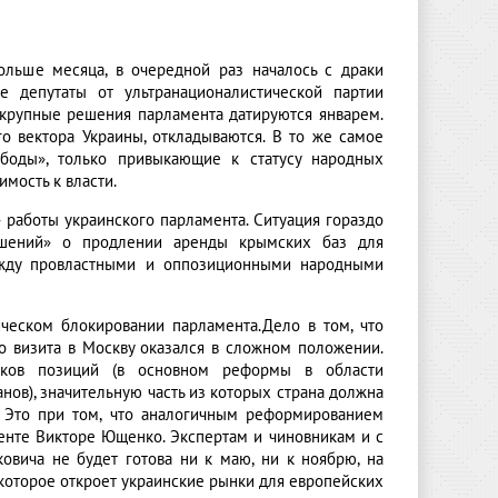
ольше месяца, в очередной раз началось с драки
ые депутаты от ультранационалистической партии
е крупные решения парламента датируются январем.
 вектора Украины, откладываются. В то же самое
боды», только привыкающие к статусу народных
мость к власти.
 работы украинского парламента. Ситуация гораздо
лашений» о продлении аренды крымских баз для
ежду провластными и оппозиционными народными
ическом блокировании парламента.Дело в том, что
о визита в Москву оказался в сложном положении.
тков позиций (в основном реформы в области
нов), значительную часть из которых страна должна
. Это при том, что аналогичным реформированием
енте Викторе Ющенко. Экспертам и чиновникам и с
ковича не будет готова ни к маю, ни к ноябрю, на
которое откроет украинские рынки для европейских