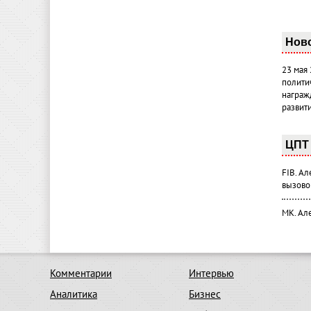
Нов
23 мая
полити
награж
развит
ЦПТ 
FIB. А
вызово
МК. Ал
Комментарии
Интервью
Аналитика
Бизнес