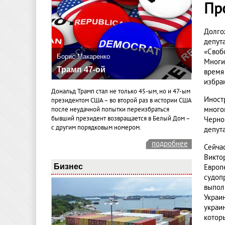
Пр
Долго
депут
«Своб
Борис Макаренко
Многи
Трамп 47-ой
время
избра
Дональд Трамп стал не только 45-ым, но и 47-ым
Иност
президентом США – во второй раз в истории США
много
после неудачной попытки переизбраться
бывший президент возвращается в Белый Дом –
Черно
с другим порядковым номером.
депут
подробнее
Сейча
Викто
Бизнес
Европ
судоп
выпол
Украи
украи
котор