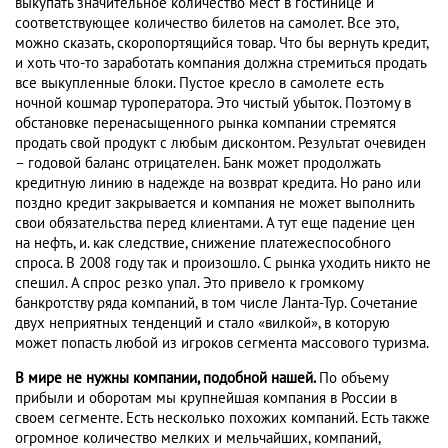
выкупать значительное количество мест в гостинице и
соответствующее количество билетов на самолет. Все это,
можно сказать, скоропортящийся товар. Что бы вернуть кредит,
и хоть что-то заработать компания должна стремиться продать
все выкупленные блоки. Пустое кресло в самолете есть
ночной кошмар туроператора. Это чистый убыток. Поэтому в
обстановке перенасыщенного рынка компании стремятся
продать свой продукт с любым дисконтом. Результат очевиден
– годовой баланс отрицателен. Банк может продолжать
кредитную линию в надежде на возврат кредита. Но рано или
поздно кредит закрывается и компания не может выполнить
свои обязательства перед клиентами. А тут еще падение цен
на нефть, и. как следствие, снижение платежеспособного
спроса. В 2008 году так и произошло. С рынка уходить никто не
спешил. А спрос резко упал. Это привело к громкому
банкротству ряда компаний, в том числе Ланта-Тур. Сочетание
двух неприятных тенденций и стало «вилкой», в которую
может попасть любой из игроков сегмента массового туризма.
В мире не нужны компании, подобной нашей.
По объему
прибыли и оборотам мы крупнейшая компания в России в
своем сегменте. Есть несколько похожих компаний. Есть также
огромное количество мелких и мельчайших, компаний,