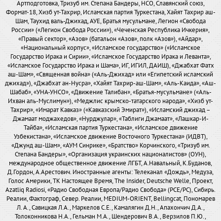
Артподготовка, Тризуб им. Степана Бандеры, НСО, Славянский союз,
Формат-18, Хизб ут-Тахрир, Исламская партия Туркестана, Хайят Тахрир аш-
Шам, Таухид валь-Джихад, АУЕ, Братья мусульмане, Легион «Свобода
России» («Легион Свобода России»), «Чеченская Республика Ичкерия»,
«Правый сектор», «Азов» (батальон «Азов», полк «Азов»), «Айдар»,
«Национальный корпус», «Исламское государство» («Исламское
Государство Ирака и Сирии», «Исламское Государство Ирака и Леванта»,
«Исламское Государство Ирака и Шама», ИГ, ИГИЛ, ДАИШ), «Джабхат Фатх
аш-Шам», «Священная война» («Аль-Джихад» или «Египетский исламский
джихад»), «Джабхат ан-Нусра», «Хайят Тахрир-аш-Шам», «Аль-Каида», «Аш-
Шабаб», «УНА-УНСО», «Движение Талибан», «Братья-мусульмане» («Аль-
Ихван аль-Муслимун»), «Меджлис крымско-татарского народа», «Хизб ут-
Тахрир», «Имарат Кавказ» («Кавказский Эмират»), «Исламский джихад –
Джамаат моджахедов», «Нурджулар», «Таблиги Джамаат», «Лашкар-И-
Тайба», «Исламская партия Туркестана», «Исламское движение
Узбекистана», «Исламское движение Восточного Туркестана» (ИДВТ),
«Джунд аш-Шам», «АУМ Синрике», «Братство» Корчинского, «Тризуб им.
Степана Бандеры», «Организация украинских националистов» (ОУН),
международное общественное движение ЛГБТ, А.Навальный, К.Буданов,
Д.Гордон, А.Арестович. Иностранные агенты: Телеканал «Дождь», Медуза,
Голос Америки, ТК Настоящее Время, The Insider, Deutsche Welle, Проект,
Azatliq Radiosi, «Радио Свободная Европа/Радио Свобода» (PCE/PC), Сибирь.
Реалии, Фактограф, Север. Реалии, MEDIUM-ORIENT, Bellingcat, Пономарев
Л. А., Савицкая Л.А., Маркелов С.Е., Камалягин Д.Н., Апахончич Д.А.,
Толоконникова Н.А., Гельман М.А., Шендерович В.А., Верзилов П.Ю.,