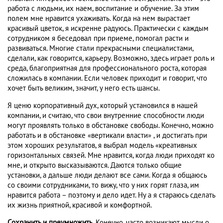
работа с людьми, их наем, воспитание и обучение. За этим
полем мне нравится ухаживать. Когда на нем вырастает
красивый цветок, я искренне радуюсь. Практически с каждым
сотрудником я беседовал при приеме, помогал расти и
развиваться. Многие стали прекрасными специалистами,
сделали, как говорится, карьеру. Возможно, здесь играет роль и
среда, благоприятная для профессионального роста, которая
сложилась в компании. Если человек приходит и говорит, что
хочет быть великим, значит, у него есть шансы.
Я ценю корпоративный дух, который установился в нашей
компании, и считаю, что свои внутренние способности люди
могут проявлять только в обстановке свободы. Конечно, можно
работать и в обстановке «вертикали власти» , и достигать при
этом хороших результатов, я выбрал модель «креативных
горизонтальных связей. Мне нравится, когда люди приходят ко
мне, и открыто высказываются. Даются только общие
установки, а дальше люди делают все сами. Когда я общаюсь
со своими сотрудниками, то вижу, что у них горят глаза, им
нравится работа – поэтому и дело идет. Ну а я стараюсь сделать
их жизнь приятной, красивой и комфортной.
Сохранить и преумножить.
Конечно, часто возникают мысли о