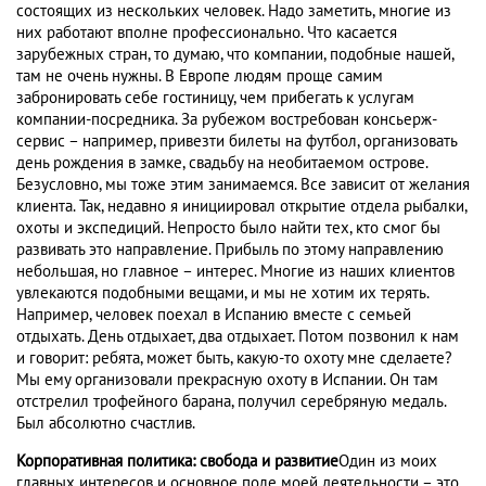
состоящих из нескольких человек. Надо заметить, многие из
них работают вполне профессионально. Что касается
зарубежных стран, то думаю, что компании, подобные нашей,
там не очень нужны. В Европе людям проще самим
забронировать себе гостиницу, чем прибегать к услугам
компании-посредника. За рубежом востребован консьерж-
сервис – например, привезти билеты на футбол, организовать
день рождения в замке, свадьбу на необитаемом острове.
Безусловно, мы тоже этим занимаемся. Все зависит от желания
клиента. Так, недавно я инициировал открытие отдела рыбалки,
охоты и экспедиций. Непросто было найти тех, кто смог бы
развивать это направление. Прибыль по этому направлению
небольшая, но главное – интерес. Многие из наших клиентов
увлекаются подобными вещами, и мы не хотим их терять.
Например, человек поехал в Испанию вместе с семьей
отдыхать. День отдыхает, два отдыхает. Потом позвонил к нам
и говорит: ребята, может быть, какую-то охоту мне сделаете?
Мы ему организовали прекрасную охоту в Испании. Он там
отстрелил трофейного барана, получил серебряную медаль.
Был абсолютно счастлив.
Корпоративная политика: свобода и развитие
Один из моих
главных интересов и основное поле моей деятельности – это