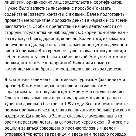
лицензий, юридических лиц, свидетельств и сертификатов.
Нужно было запастись письмами с просьбой "оказать
содействие", завести контакты с людьми. Далее подготовить,
провести мероприятие, положить деньги в карман и со всеми
расплатиться. Особых препятствий нашей деятельности со
стороны государства не наблюдалось. Скорее помогали нам -
за глубокую благодарность, конечно. Более того, из каждого
полученного доллара оставалось, наверное, центов девяносто
чистой прибыли. В то время не существовало конкуренции, а
себестоимость услуг была крайне низкой. Это уже потом все
поняли, что за железнодорожный билет или номер в
гостинице можно брать с иностранцев в десять раз дороже.
Я всю жизнь занимался спортивным туризмом (альпинизм и
прочее). Как и многие, мечтал еще и на жизнь этим
зарабатывать. Так получилось, что мои мечты осуществились.
Однако наша компания перестала принимать иностранных
туристов довольно быстро - в 1992 году. Все эти немыслимые
нормы прибыли исчезли, стало возникать все больше рисков и
издержек. Да и война в Заливе сказалась: американцы в то
время перестали летать на самолетах через океан. В итоге мы
решили заняться совершенно противоположным делом -
отправкой туристов за границу. И здесь нам повезло гораздо