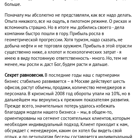
больше.
Поначалу мы абсолютно не представляли, как все надо делать.
Опыта никакого, все на ощупь, в пилотном режиме. О рисках и
вспоминать страшно. Но в итоге мы добились своего - дела
компании быстро пошли в гору. Прибыль росла в
геометрической прогрессии. Хотя туризм, надо сказать, не
добыча нефти и не торговля оружием. Прибыль в этой отрасли
существенно ниже, а хлопот и психологических затрат - я
имею в виду постоянную ответственность - много. Но, тем не
менее, мы росли и. даст Бог, будем расти и дальше.
Секрет равновесия.
В последние годы наш с партнерами
бизнес стабильно развивается – в Москве действуют шесть
офисов, растут объемы, продажи, количество менеджеров и
персонала. В кризисный 2008 год обороты упали на 10%, но в
дальнейшем мы вернулись к прежним показателям развития.
Прежде всего, значительных потерь удалось избежать
благодаря модели нашего бизнеса – мы, в общем-то,
ориентированы на сегмент состоятельных клиентов, которым
необходим индивидуальный подход. Клиент приходит к нам,
обсуждает с менеджером, каким он хотел бы видеть свой
отдых, и по результатам беседы составляется индивидуальный