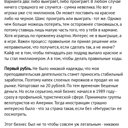
Варианта два: либо выиграет, либо проиграет. В любом случае
ничего страшного не случится - сумма невелика. Но вот у
игрока уже сто миллионов. Он может поставить на красное
либо на черное. Шанс проиграть или выиграть - тот же. Однако
чем больше можешь потерять, тем осторожнее становишься, а
потому ставишь лишь малую часть того, что у тебя в кармане.
Хотя играешь по-прежнему азартно. Интерес не в выигрыше, а
в игре. Важен процесс: правильное ли принял решение или
неправильное, что получится, если сделать так, а не иначе?
Кайф не в том, чтобы пятнадцать раз подряд выпало красное и
ты стал миллионером. А в том, чтобы делать правильные ходы.
Первый рубль.
Не было никакой надежды, что моя
преподавательская деятельность станет приносить стабильный
заработок. Поэтому напек слоеных пирожков и продал их на
рынке. Наторговал на 20 рублей. По тем временам бешеные
деньги. Но если серьезно, мой бизнес начался в 1989 году -
сразу в профильной, туристической сфере. Принимали группы
велотуристов из Америки. Тогда иностранцам страшно
интересно было - что за страна такая, если без «Интуриста» ее
посмотреть.
Этот бизнес был не то чтобы совсем уж легальным - никаких