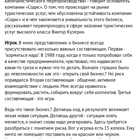
капиталистического перепроизводства» - говорит основатель
компании «Содис». О том, что происходит на рынке
туристических услуг, чем обусловлена устойчивость компании
«Содис» и в чем заключается уникальность этого бизнеса,
рассказывает первопроходец в сфере оказания туристических
услуг высокого класса Виктор Кузерин.
Игрок
. В моих представлениях о бизнесе всегда
присутствовало несколько важных составляющих. Первая -
"кормиться надо". В 1988 году, когда я только попробовал себя
в качестве предпринимателя, чувствовал, что надвигается
какая-то гроза и нужно что-то делать. Вначале страшно было
до невозможности: как это - открыть свой бизнес? Но риск
оправдался. Вторая составляющая - общение, активное
взаимодействие с людьми. Мне всегда нравилось
формировать, растить, собирать вокруг себя коллектив. Третья
составляющая - это игра.
Ведь что такое бизнес? Делаешь ход, в результате возникает
некая новая ситуация. Делаешь другой - ситуация опять
меняется, а значит снова надо реагировать. Здесь требуется
разобраться с понятием риска. Вот у игрока есть 15 копеек. Ему
ничто не помешает поставить их на красное или черное.