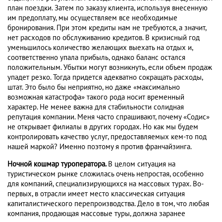
план поездки. Затем по заказу клиента, используя внесенную
им предоплату, мы осуществляем все необходимые
бронирования. При этом кредиты нам не требуются, а значит,
нет расходов по обслуживанию кредитов. В кризисный год
уменьшилось количество желающих выехать на отдых и,
соответственно упала прибыль, однако баланс остался
положительным. Убытки могут возникнуть, если объем продаж
упадет резко. Тогда придется адекватно сокращать расходы,
штат. Это было бы неприятно, но даже «максимально
возможная катастрофа» такого рода носит временный
характер. Не менее важна для стабильности солидная
репутация компании. Меня часто спрашивают, почему «Содис»
не открывает филиалы в других городах. Но как мы будем
контролировать качество услуг, предоставляемых кем-то под
нашей маркой? Именно поэтому я против франчайзинга.
Ночной кошмар туроператора.
В целом ситуация на
туристическом рынке сложилась очень непростая, особенно
для компаний, специализирующихся на массовых турах. Во-
первых, в отрасли имеет место классическая ситуация
капиталистического перепроизводства. Дело в том, что любая
компания, продающая массовые туры, должна заранее