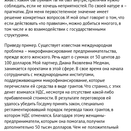
живет. Каким бы буйным ты ни был внутри, приличия нужно
соблюдать, если не хочешь неприятностей. По своей натуре я –
прагматик. Для меня первостепенное значение имеет
решение конкретных вопросов. И мой опыт говорит о том, что
если действовать «по правилам», можно добиться многого, в
том числе и во взаимодействии с государственными
структурами.
Приведу пример. Существует известная международная
проблема – микрофинансирование предпринимательства,
прежде всего женского. Речь идет о суммах от 50 центов до
100 долларов. Мой партнер, Диана Яковлевна Медман,
занимается проектами в этой сфере. В свое время она начала
сотрудничать с международными институтами,
поддерживающими микрофинансирование, которые
перечисляли ей средства в виде грантов. Что странно, с этих
денег взимался НДС, несмотря на отсутствие какой-либо
прибавленной стоимости. В результате переговоров ей
удалось убедить Госдуму принять закон, специально
регламентировавший порядок перевода таких грантов, в
котором НДС отменялся. Благодаря этому женщины-
предприниматели, которым она помогала, получили
дополнительно 50 тысяч долларов. Чем не положительный