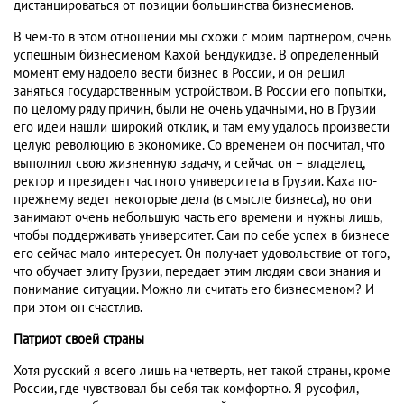
дистанцироваться от позиции большинства бизнесменов.
В чем-то в этом отношении мы схожи с моим партнером, очень
успешным бизнесменом Кахой Бендукидзе. В определенный
момент ему надоело вести бизнес в России, и он решил
заняться государственным устройством. В России его попытки,
по целому ряду причин, были не очень удачными, но в Грузии
его идеи нашли широкий отклик, и там ему удалось произвести
целую революцию в экономике. Со временем он посчитал, что
выполнил свою жизненную задачу, и сейчас он – владелец,
ректор и президент частного университета в Грузии. Каха по-
прежнему ведет некоторые дела (в смысле бизнеса), но они
занимают очень небольшую часть его времени и нужны лишь,
чтобы поддерживать университет. Сам по себе успех в бизнесе
его сейчас мало интересует. Он получает удовольствие от того,
что обучает элиту Грузии, передает этим людям свои знания и
понимание ситуации. Можно ли считать его бизнесменом? И
при этом он счастлив.
Патриот своей страны
Хотя русский я всего лишь на четверть, нет такой страны, кроме
России, где чувствовал бы себя так комфортно. Я русофил,