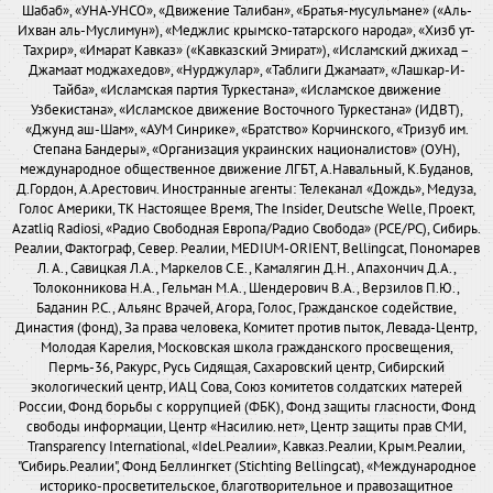
Шабаб», «УНА-УНСО», «Движение Талибан», «Братья-мусульмане» («Аль-
Ихван аль-Муслимун»), «Меджлис крымско-татарского народа», «Хизб ут-
Тахрир», «Имарат Кавказ» («Кавказский Эмират»), «Исламский джихад –
Джамаат моджахедов», «Нурджулар», «Таблиги Джамаат», «Лашкар-И-
Тайба», «Исламская партия Туркестана», «Исламское движение
Узбекистана», «Исламское движение Восточного Туркестана» (ИДВТ),
«Джунд аш-Шам», «АУМ Синрике», «Братство» Корчинского, «Тризуб им.
Степана Бандеры», «Организация украинских националистов» (ОУН),
международное общественное движение ЛГБТ, А.Навальный, К.Буданов,
Д.Гордон, А.Арестович. Иностранные агенты: Телеканал «Дождь», Медуза,
Голос Америки, ТК Настоящее Время, The Insider, Deutsche Welle, Проект,
Azatliq Radiosi, «Радио Свободная Европа/Радио Свобода» (PCE/PC), Сибирь.
Реалии, Фактограф, Север. Реалии, MEDIUM-ORIENT, Bellingcat, Пономарев
Л. А., Савицкая Л.А., Маркелов С.Е., Камалягин Д.Н., Апахончич Д.А.,
Толоконникова Н.А., Гельман М.А., Шендерович В.А., Верзилов П.Ю.,
Баданин Р.С., Альянс Врачей, Агора, Голос, Гражданское содействие,
Династия (фонд), За права человека, Комитет против пыток, Левада-Центр,
Молодая Карелия, Московская школа гражданского просвещения,
Пермь-36, Ракурс, Русь Сидящая, Сахаровский центр, Сибирский
экологический центр, ИАЦ Сова, Союз комитетов солдатских матерей
России, Фонд борьбы с коррупцией (ФБК), Фонд защиты гласности, Фонд
свободы информации, Центр «Насилию.нет», Центр защиты прав СМИ,
Transparency International, «Idel.Реалии», Кавказ.Реалии, Крым.Реалии,
"Сибирь.Реалии", Фонд Беллингкет (Stichting Bellingcat), «Международное
историко-просветительское, благотворительное и правозащитное