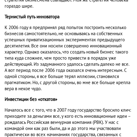
стратегия бизнесмена совпадают. Моя же стратегия человека
гораздо шире.
Тернистый путь инноватора
К 2006 году я предпринял ряд попыток построить несколько
бизнесов самостоятельно, не основываясь на собственных
успешных приватизационных экспериментах предыдущего
десятилетия. Все они носили совершенно инновационный
характер. Однако оказалось, что создать новый бизнес такого
типа куда сложнее, чем просто привести в порядок уже
действующий. Из задуманного удалось сделать далеко не все.
А вот период после 2006 года оказался очень интересным. С
одной стороны, я все больше терял иллюзии, становился
прагматиком. Но, с другой стороны, во мне все больше крепла
вера в некое чудо.
Инвестиции без «откатов»
Началось все с того, что в 2007 году государство бросило клич:
приходите за деньгами все, у кого есть инновационные идеи –
рождалась Российская венчурная компания (РВК). У нас с
командой они как раз были, да и до этого мы участвовали
практически во всех начинаниях государства, связанных с