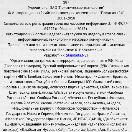
18+
Учредитель - ЗАО "Политические технологии"
© Информационный сайт политических комментариев "Политком.RU"
2001-2018
Свидетельство о регистрации средства массовой информации Эл № ФС77-
69227 от 06 апреля 2017 г.
Регистрирующий орган: Федеральная служба по надзору в сфере связи,
информационных технологий и массовых коммуникаций.
При полном или частичном использовании материалов сайта активная
гиперссылка на "Политком.RU" обязательна
Разработчик:
Standarta.NET
*Организации, экстремисты и террористы, запрещенные в РФ: Meta
(Facebook и Instagram), Русский добровольческий корпус (РДК), Украинская
повстанческая армия (УПА), Грузинский легион, Национал-Большевистская
партия (НБП), Талибан, Свидетели Иеговы, Мизантропик Дивижн, Братство,
Артподготовка, Тризуб им. Степана Бандеры, НСО, Славянский союз,
Формат-18, Хизб ут-Тахрир, Исламская партия Туркестана, Хайят Тахрир аш-
Шам, Таухид валь-Джихад, АУЕ, Братья мусульмане, Легион «Свобода
России» («Легион Свобода России»), «Чеченская Республика Ичкерия»,
«Правый сектор», «Азов» (батальон «Азов», полк «Азов»), «Айдар»,
«Национальный корпус», «Исламское государство» («Исламское
Государство Ирака и Сирии», «Исламское Государство Ирака и Леванта»,
«Исламское Государство Ирака и Шама», ИГ, ИГИЛ, ДАИШ), «Джабхат Фатх
аш-Шам», «Священная война» («Аль-Джихад» или «Египетский исламский
джихад»), «Джабхат ан-Нусра», «Хайят Тахрир-аш-Шам», «Аль-Каида», «Аш-