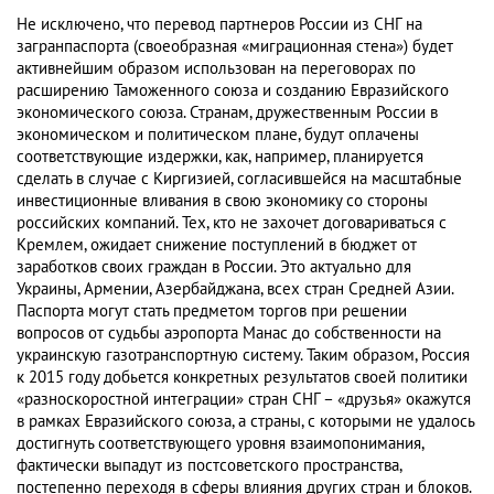
Не исключено, что перевод партнеров России из СНГ на
загранпаспорта (своеобразная «миграционная стена») будет
активнейшим образом использован на переговорах по
расширению Таможенного союза и созданию Евразийского
экономического союза. Странам, дружественным России в
экономическом и политическом плане, будут оплачены
соответствующие издержки, как, например, планируется
сделать в случае с Киргизией, согласившейся на масштабные
инвестиционные вливания в свою экономику со стороны
российских компаний. Тех, кто не захочет договариваться с
Кремлем, ожидает снижение поступлений в бюджет от
заработков своих граждан в России. Это актуально для
Украины, Армении, Азербайджана, всех стран Средней Азии.
Паспорта могут стать предметом торгов при решении
вопросов от судьбы аэропорта Манас до собственности на
украинскую газотранспортную систему. Таким образом, Россия
к 2015 году добьется конкретных результатов своей политики
«разноскоростной интеграции» стран СНГ – «друзья» окажутся
в рамках Евразийского союза, а страны, с которыми не удалось
достигнуть соответствующего уровня взаимопонимания,
фактически выпадут из постсоветского пространства,
постепенно переходя в сферы влияния других стран и блоков.