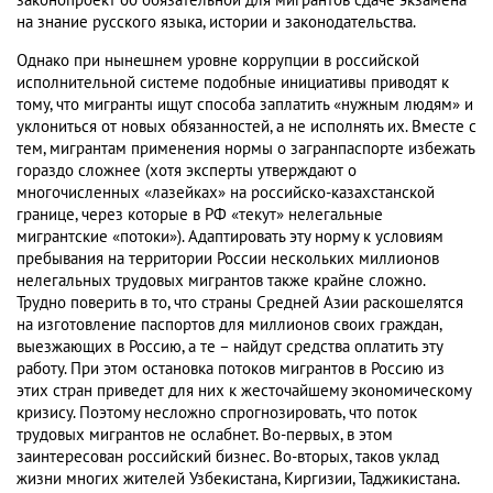
законопроект об обязательной для мигрантов сдаче экзамена
на знание русского языка, истории и законодательства.
Однако при нынешнем уровне коррупции в российской
исполнительной системе подобные инициативы приводят к
тому, что мигранты ищут способа заплатить «нужным людям» и
уклониться от новых обязанностей, а не исполнять их. Вместе с
тем, мигрантам применения нормы о загранпаспорте избежать
гораздо сложнее (хотя эксперты утверждают о
многочисленных «лазейках» на российско-казахстанской
границе, через которые в РФ «текут» нелегальные
мигрантские «потоки»). Адаптировать эту норму к условиям
пребывания на территории России нескольких миллионов
нелегальных трудовых мигрантов также крайне сложно.
Трудно поверить в то, что страны Средней Азии раскошелятся
на изготовление паспортов для миллионов своих граждан,
выезжающих в Россию, а те – найдут средства оплатить эту
работу. При этом остановка потоков мигрантов в Россию из
этих стран приведет для них к жесточайшему экономическому
кризису. Поэтому несложно спрогнозировать, что поток
трудовых мигрантов не ослабнет. Во-первых, в этом
заинтересован российский бизнес. Во-вторых, таков уклад
жизни многих жителей Узбекистана, Киргизии, Таджикистана.