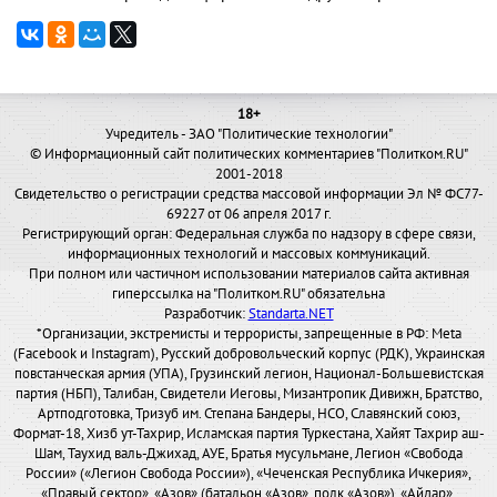
18+
Учредитель - ЗАО "Политические технологии"
© Информационный сайт политических комментариев "Политком.RU"
2001-2018
Свидетельство о регистрации средства массовой информации Эл № ФС77-
69227 от 06 апреля 2017 г.
Регистрирующий орган: Федеральная служба по надзору в сфере связи,
информационных технологий и массовых коммуникаций.
При полном или частичном использовании материалов сайта активная
гиперссылка на "Политком.RU" обязательна
Разработчик:
Standarta.NET
*Организации, экстремисты и террористы, запрещенные в РФ: Meta
(Facebook и Instagram), Русский добровольческий корпус (РДК), Украинская
повстанческая армия (УПА), Грузинский легион, Национал-Большевистская
партия (НБП), Талибан, Свидетели Иеговы, Мизантропик Дивижн, Братство,
Артподготовка, Тризуб им. Степана Бандеры, НСО, Славянский союз,
Формат-18, Хизб ут-Тахрир, Исламская партия Туркестана, Хайят Тахрир аш-
Шам, Таухид валь-Джихад, АУЕ, Братья мусульмане, Легион «Свобода
России» («Легион Свобода России»), «Чеченская Республика Ичкерия»,
«Правый сектор», «Азов» (батальон «Азов», полк «Азов»), «Айдар»,