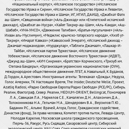
«Национальный корпус», «Исламское государство» («Исламское
Государство Ирака и Сирии», «Исламское Государство Ирака и Леванта»,
«Исламское Государство Ирака и Шама», ИГ, ИГИЛ, ДАИШ), «Джабхат Фатх
аш-Шам», «Священная война» («Аль-Джихад» или «Египетский исламский
джихад»), «Джабхат ан-Нусра», «Хайят Тахрир-аш-Шам», «Аль-Каида», «Аш-
Шабаб», «УНА-УНСО», «Движение Талибан», «Братья-мусульмане» («Аль-
Ихван аль-Муслимун»), «Меджлис крымско-татарского народа», «Хизб ут-
Тахрир», «Имарат Кавказ» («Кавказский Эмират»), «Исламский джихад –
Джамаат моджахедов», «Нурджулар», «Таблиги Джамаат», «Лашкар-И-
Тайба», «Исламская партия Туркестана», «Исламское движение
Узбекистана», «Исламское движение Восточного Туркестана» (ИДВТ),
«Джунд аш-Шам», «АУМ Синрике», «Братство» Корчинского, «Тризуб им.
Степана Бандеры», «Организация украинских националистов» (ОУН),
международное общественное движение ЛГБТ, А.Навальный, К.Буданов,
Д.Гордон, А.Арестович. Иностранные агенты: Телеканал «Дождь», Медуза,
Голос Америки, ТК Настоящее Время, The Insider, Deutsche Welle, Проект,
Azatliq Radiosi, «Радио Свободная Европа/Радио Свобода» (PCE/PC), Сибирь.
Реалии, Фактограф, Север. Реалии, MEDIUM-ORIENT, Bellingcat, Пономарев
Л. А., Савицкая Л.А., Маркелов С.Е., Камалягин Д.Н., Апахончич Д.А.,
Толоконникова Н.А., Гельман М.А., Шендерович В.А., Верзилов П.Ю.,
Баданин Р.С., Альянс Врачей, Агора, Голос, Гражданское содействие,
Династия (фонд), За права человека, Комитет против пыток, Левада-Центр,
Молодая Карелия, Московская школа гражданского просвещения,
Пермь-36, Ракурс, Русь Сидящая, Сахаровский центр, Сибирский
экологический центр, ИАЦ Сова, Союз комитетов солдатских матерей