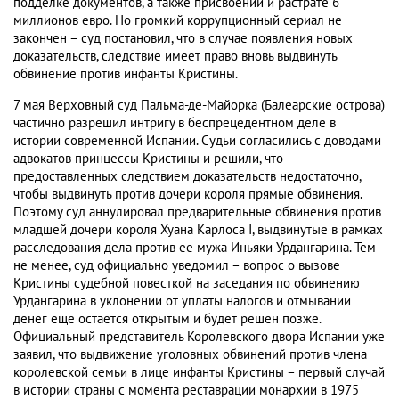
подделке документов, а также присвоении и растрате 6
миллионов евро. Но громкий коррупционный сериал не
закончен – суд постановил, что в случае появления новых
доказательств, следствие имеет право вновь выдвинуть
обвинение против инфанты Кристины.
7 мая Верховный суд Пальма-де-Майорка (Балеарские острова)
частично разрешил интригу в беспрецедентном деле в
истории современной Испании. Судьи согласились с доводами
адвокатов принцессы Кристины и решили, что
предоставленных следствием доказательств недостаточно,
чтобы выдвинуть против дочери короля прямые обвинения.
Поэтому суд аннулировал предварительные обвинения против
младшей дочери короля Хуана Карлоса I, выдвинутые в рамках
расследования дела против ее мужа Иньяки Урдангарина. Тем
не менее, суд официально уведомил – вопрос о вызове
Кристины судебной повесткой на заседания по обвинению
Урдангарина в уклонении от уплаты налогов и отмывании
денег еще остается открытым и будет решен позже.
Официальный представитель Королевского двора Испании уже
заявил, что выдвижение уголовных обвинений против члена
королевской семьи в лице инфанты Кристины – первый случай
в истории страны с момента реставрации монархии в 1975