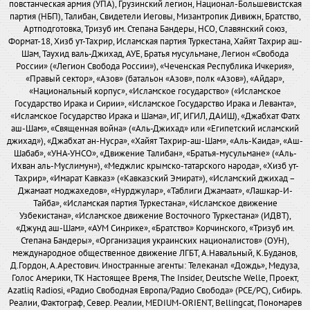
повстанческая армия (УПА), Грузинский легион, Национал-Большевистская
партия (НБП), Талибан, Свидетели Иеговы, Мизантропик Дивижн, Братство,
Артподготовка, Тризуб им. Степана Бандеры, НСО, Славянский союз,
Формат-18, Хизб ут-Тахрир, Исламская партия Туркестана, Хайят Тахрир аш-
Шам, Таухид валь-Джихад, АУЕ, Братья мусульмане, Легион «Свобода
России» («Легион Свобода России»), «Чеченская Республика Ичкерия»,
«Правый сектор», «Азов» (батальон «Азов», полк «Азов»), «Айдар»,
«Национальный корпус», «Исламское государство» («Исламское
Государство Ирака и Сирии», «Исламское Государство Ирака и Леванта»,
«Исламское Государство Ирака и Шама», ИГ, ИГИЛ, ДАИШ), «Джабхат Фатх
аш-Шам», «Священная война» («Аль-Джихад» или «Египетский исламский
джихад»), «Джабхат ан-Нусра», «Хайят Тахрир-аш-Шам», «Аль-Каида», «Аш-
Шабаб», «УНА-УНСО», «Движение Талибан», «Братья-мусульмане» («Аль-
Ихван аль-Муслимун»), «Меджлис крымско-татарского народа», «Хизб ут-
Тахрир», «Имарат Кавказ» («Кавказский Эмират»), «Исламский джихад –
Джамаат моджахедов», «Нурджулар», «Таблиги Джамаат», «Лашкар-И-
Тайба», «Исламская партия Туркестана», «Исламское движение
Узбекистана», «Исламское движение Восточного Туркестана» (ИДВТ),
«Джунд аш-Шам», «АУМ Синрике», «Братство» Корчинского, «Тризуб им.
Степана Бандеры», «Организация украинских националистов» (ОУН),
международное общественное движение ЛГБТ, А.Навальный, К.Буданов,
Д.Гордон, А.Арестович. Иностранные агенты: Телеканал «Дождь», Медуза,
Голос Америки, ТК Настоящее Время, The Insider, Deutsche Welle, Проект,
Azatliq Radiosi, «Радио Свободная Европа/Радио Свобода» (PCE/PC), Сибирь.
Реалии, Фактограф, Север. Реалии, MEDIUM-ORIENT, Bellingcat, Пономарев