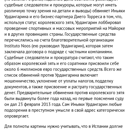
судебные следователи и прокуроры, которые могут иметь
различную точку зрения на детали и выводы) обвиняет Иньяки
Урдангарина и его бизнес-партнера Диего Торреса в том, что,
используя статус королевского зятя, Урдангарин лоббировал
проведение спортивных и массовых мероприятий на Майорке
и в других провинциях страны. Государственные средства
перечислялись на счета благотворительной организации
Instituto Noos (ею руководил Урдангарин), которая затем
заключала договора о подряде с частными компаниями.
Судебные следователи и прокуратура считают, что таким
образом королевский зять и его соратники присвоили себе
около 6 миллионов евро государственных средств. Всего же
список обвинений против Урдангарина включает
мошенничество, уклонение от уплаты налогов, подделку
документов, а также присвоение и растрату государственных
денег. Предварительные обвинения против королевского зятя
были выдвинуты более года назад, но первые пояснения суду
он дал 23 февраля 2013 года. Сам Иньяки Урдангарин любые
подозрения в преступном умысле в свой адрес категорически
опровергает.
Для полноты картины нужно учитывать, что в Испании долгие