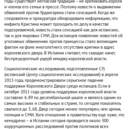
годы существует негласная традиция – не критиковать короля
и членов его семьи в прессе. Поэтому новости о выдвижении
обвинений против Урдангарина стали сенсацией. Когда же
следователи и прокуратура обнародовали информацию, что
инфанта Кристина может проходить по делу в качестве
подозреваемой, новость стала сенсацией как для испанских,
так и для мировых СМИ. Для испанцев появление новостей об
уголовных обвинениях против принцессы стало вопиющим
фактом на фоне многолетнего отсутствия критики в адрес
королевского двора. В Испании считают, что скандал нанес
беспрецедентный ущерб имиджу королевской власти.
Социологические исследования, подготовленные CIS
(испанский Центр социологических исследований) в апреле
2013 года, продемонстрировали серьезное падение
поддержки Королевского Двора среди испанцев. Если в
октябре 2011 года уровень поддержки королевской власти
составлял 4, 89 по десятибалльной шкале и являлся одним из
самых высоких и стабильных в стране, то сегодня показатель
свалился до 3, 68. Двор сегодня менее популярен, чем армия,
полиция и СМИ. Хотя отношение к правительству еще хуже, что
немудрено – в Испании сегодня проводится около 300
коррупционных расследований против политиков всех