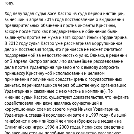
году.
Ход делу задал судья Хосе Кастро из суда первой инстанции,
вынесший 3 апреля 2013 года постановление о выдвижении
предварительных обвинений против инфанты Кристины,
вскоре после того как предварительные обвинения были
выдвинуты против ее мужа и зятя короля Иньяки Урдангарина.
В 2012 году судья Кастро уже рассматривал коррупционное
дело и постановил тогда, что принцесса не может считаться
подозреваемой за недостаточностью улик. Однако, в решении
от 3 апреля Кастро записал, что дальнейшее расследование
дела против Урдангарина привело его к выводу допросить
принцессу Кристину «об использовании и целевом
применении полученных средств» (речь о государственных
деньгах, перечислявшихся через общественную организацию
Урдангарина и связанные с нею частные компании). По
мнению судьи Кастро, существуют доказательства, что инфанта
содействовала или даже являлась соучастницей в
коррупционных схемах своего мужа Иньяки Урдангарина.
Урдангарин, ставший королевским зятем в 1997 году - бывший
гандболист и олимпийский чемпион (бронзовые медали на
Олимпийских играх 1996 и 2000 года). Испанское следствие
(по законам страны, подобные дела совместно расследуют