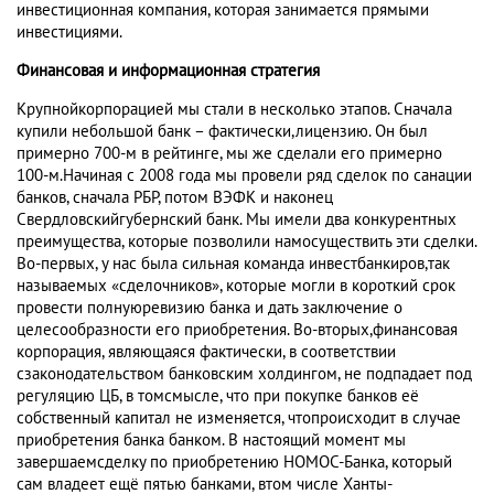
инвестиционная компания, которая занимается прямыми
инвестициями.
Финансовая и информационная стратегия
Крупнойкорпорацией мы стали в несколько этапов. Сначала
купили небольшой банк – фактически,лицензию. Он был
примерно 700-м в рейтинге, мы же сделали его примерно
100-м.Начиная с 2008 года мы провели ряд сделок по санации
банков, сначала РБР, потом ВЭФК и наконец
Свердловскийгубернский банк. Мы имели два конкурентных
преимущества, которые позволили намосуществить эти сделки.
Во-первых, у нас была сильная команда инвестбанкиров,так
называемых «сделочников», которые могли в короткий срок
провести полнуюревизию банка и дать заключение о
целесообразности его приобретения. Во-вторых,финансовая
корпорация, являющаяся фактически, в соответствии
сзаконодательством банковским холдингом, не подпадает под
регуляцию ЦБ, в томсмысле, что при покупке банков её
собственный капитал не изменяется, чтопроисходит в случае
приобретения банка банком. В настоящий момент мы
завершаемсделку по приобретению НОМОС-Банка, который
сам владеет ещё пятью банками, втом числе Ханты-