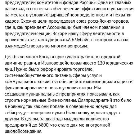
председателей комитетов и фондов России». Одна из главных
нашихзадач состояла в обеспечении эффективного управления
на местах в условиях царившейнеопределенности и нехватки
кадров. Схожие цели преследовал союз российскихгородов,
где я, как президент Ассоциации, был членом правления и
председателемсекции. Вскоре нашу сферу деятельности в
правительстве стал курироватьА.Б.Чубайс, с которым я начал
взаимодействовать по многим вопросам.
Дел было много.Когда я приступал к работе в городской
администрации, в Иваново действоваливсего 120 юридических
лиц. Нужно было реформировать торговлю,
системыобщественного питания, сферы услуг и
коммунального хозяйства обеспечить ихкоммерциализацию и
функционирование в новых условиях игры. Мы
создавалимуниципальные предприятия, показывали, как
строить нормальные бизнес-планы. Дляпредприятий это было
в новинку, так как они попали в совершенно новую для
себясреду – теперь им нужно было конкурировать друг с
другом. В целом, за два года мыдовели количество
предприятий до 6800, что стало для меня огромной
школойсозидания.