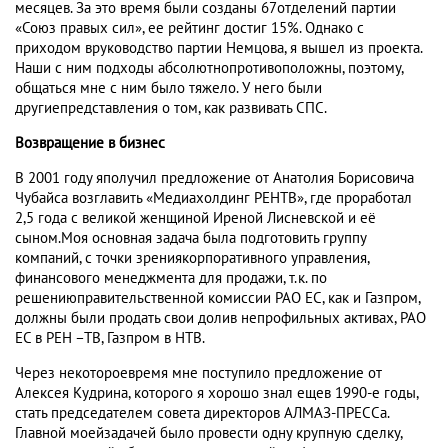
месяцев. За это время были созданы 67отделений партии
«Союз правых сил», ее рейтинг достиг 15%. Однако с
приходом вруководство партии Немцова, я вышел из проекта.
Наши с ним подходы абсолютнопротивоположны, поэтому,
общаться мне с ним было тяжело. У него были
другиепредставления о том, как развивать СПС.
Возвращение в бизнес
В 2001 году яполучил предложение от Анатолия Борисовича
Чубайса возглавить «Медиахолдинг РЕНТВ», где проработал
2,5 года с великой женщиной Иреной Лисневской и её
сыном.Моя основная задача была подготовить группу
компаний, с точки зрениякорпоративного управления,
финансового менеджмента для продажи, т.к. по
решениюправительственной комиссии РАО ЕС, как и Газпром,
должны были продать свои долив непрофильных активах, РАО
ЕС в РЕН –ТВ, Газпром в НТВ.
Через некотороевремя мне поступило предложение от
Алексея Кудрина, которого я хорошо знал ещев 1990-е годы,
стать председателем совета директоров АЛМАЗ-ПРЕССа.
Главной моейзадачей было провести одну крупную сделку,