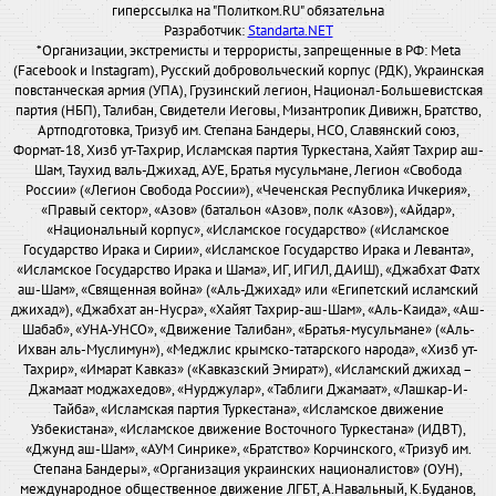
гиперссылка на "Политком.RU" обязательна
Разработчик:
Standarta.NET
*Организации, экстремисты и террористы, запрещенные в РФ: Meta
(Facebook и Instagram), Русский добровольческий корпус (РДК), Украинская
повстанческая армия (УПА), Грузинский легион, Национал-Большевистская
партия (НБП), Талибан, Свидетели Иеговы, Мизантропик Дивижн, Братство,
Артподготовка, Тризуб им. Степана Бандеры, НСО, Славянский союз,
Формат-18, Хизб ут-Тахрир, Исламская партия Туркестана, Хайят Тахрир аш-
Шам, Таухид валь-Джихад, АУЕ, Братья мусульмане, Легион «Свобода
России» («Легион Свобода России»), «Чеченская Республика Ичкерия»,
«Правый сектор», «Азов» (батальон «Азов», полк «Азов»), «Айдар»,
«Национальный корпус», «Исламское государство» («Исламское
Государство Ирака и Сирии», «Исламское Государство Ирака и Леванта»,
«Исламское Государство Ирака и Шама», ИГ, ИГИЛ, ДАИШ), «Джабхат Фатх
аш-Шам», «Священная война» («Аль-Джихад» или «Египетский исламский
джихад»), «Джабхат ан-Нусра», «Хайят Тахрир-аш-Шам», «Аль-Каида», «Аш-
Шабаб», «УНА-УНСО», «Движение Талибан», «Братья-мусульмане» («Аль-
Ихван аль-Муслимун»), «Меджлис крымско-татарского народа», «Хизб ут-
Тахрир», «Имарат Кавказ» («Кавказский Эмират»), «Исламский джихад –
Джамаат моджахедов», «Нурджулар», «Таблиги Джамаат», «Лашкар-И-
Тайба», «Исламская партия Туркестана», «Исламское движение
Узбекистана», «Исламское движение Восточного Туркестана» (ИДВТ),
«Джунд аш-Шам», «АУМ Синрике», «Братство» Корчинского, «Тризуб им.
Степана Бандеры», «Организация украинских националистов» (ОУН),
международное общественное движение ЛГБТ, А.Навальный, К.Буданов,