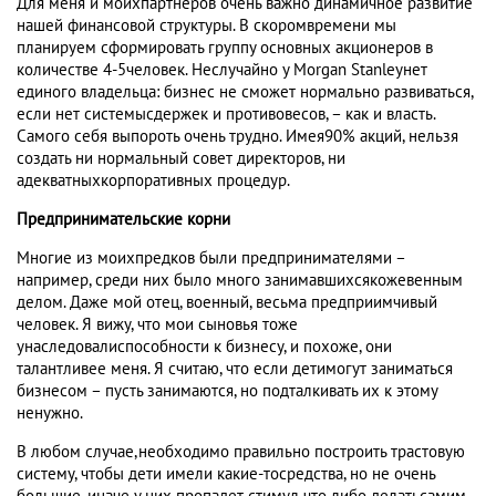
Для меня и моихпартнеров очень важно динамичное развитие
нашей финансовой структуры. В скоромвремени мы
планируем сформировать группу основных акционеров в
количестве 4-5человек. Неслучайно у Morgan Stanleyнет
единого владельца: бизнес не сможет нормально развиваться,
если нет системысдержек и противовесов, – как и власть.
Самого себя выпороть очень трудно. Имея90% акций, нельзя
создать ни нормальный совет директоров, ни
адекватныхкорпоративных процедур.
Предпринимательские корни
Многие из моихпредков были предпринимателями –
например, среди них было много занимавшихсякожевенным
делом. Даже мой отец, военный, весьма предприимчивый
человек. Я вижу, что мои сыновья тоже
унаследовалиспособности к бизнесу, и похоже, они
талантливее меня. Я считаю, что если детимогут заниматься
бизнесом – пусть занимаются, но подталкивать их к этому
ненужно.
В любом случае,необходимо правильно построить трастовую
систему, чтобы дети имели какие-тосредства, но не очень