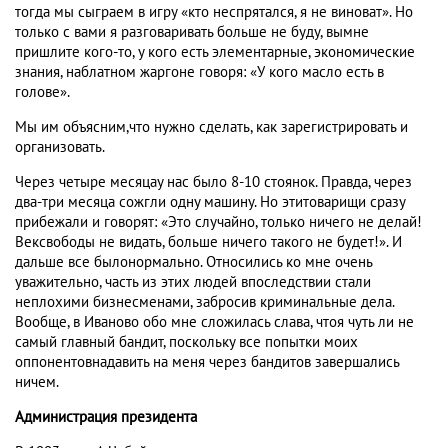
тогда мы сыграем в игру «кто неспрятался, я не виноват». Но
только с вами я разговаривать больше не буду, вымне
пришлите кого-то, у кого есть элементарные, экономические
знания, наблатном жаргоне говоря: «У кого масло есть в
голове».
Мы им объясним,что нужно сделать, как зарегистрировать и
организовать.
Через четыре месяцау нас было 8-10 стоянок. Правда, через
два-три месяца сожгли одну машину. Но этитоварищи сразу
прибежали и говорят: «Это случайно, только ничего не делай!
Вексвободы не видать, больше ничего такого не будет!». И
дальше все былонормально. Относились ко мне очень
уважительно, часть из этих людей впоследствии стали
неплохими бизнесменами, забросив криминальные дела.
Вообще, в Иваново обо мне сложилась слава, чтоя чуть ли не
самый главный бандит, поскольку все попытки моих
оппонентовнадавить на меня через бандитов завершались
ничем.
Администрация президента