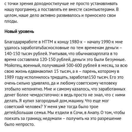
с точки зрения доходностилучше не просто устанавливать
нашу программу, а поставлять ее вместе скомпьютерами. В
целом, наше дело активно развивалось и приносило свои
плоды.
Новый уровень
Благодаряработе в НТТМ к концу 1980-х – началу 1990-х мне
удалось заработатьбаснословные по тем временам деньги –
140-150 тысяч рублей. Учитывая, что обычнаязарплата в то
время составляла 120-150 рублей, деньги это были безумные.
Мойотец, военный, получавший 500-600 рублей в месяц, за всю
свою жизнь едванакопил 15 тысяч, а я – парень, которому в
1989 году исполнилось тридцать, заработал150 тысяч. Его это
очень сильно удивляло, да и любому советскому человеку
этобыло непонятно. Мне и самому казалось, что заработанных
денег более чемдостаточно: я ведь просто не знал, что с ними
делать. Я купил загородный дом,машину. Что еще мог
советский человек? У меня уже тогда было трое
детей,большая семья. Мы ездили в Сочи, в Анапу. О том, чтобы
поехать за границу, недумали – получить на это разрешение
было непросто.