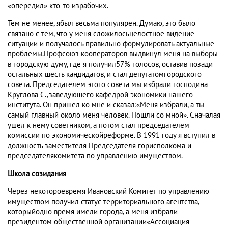
«опередил» кто-то израбочих.
Тем не менее, ябыл весьма популярен. Думаю, это было
связано с тем, что у меня сложилосьцелостное видение
ситуации и получалось правильно формулировать актуальные
проблемы.Профсоюз кооператоров выдвинул меня на выборы
в городскую думу, где я получил57% голосов, оставив позади
остальных шесть кандидатов, и стал депутатомгородского
совета. Председателем этого совета мы избрали господина
Круглова С.,заведующего кафедрой экономики нашего
института. Он пришел ко мне и сказал:«Меня избрали, а ты –
самый главный около меня человек. Пошли со мной». Сначалая
ушел к нему советником, а потом стал председателем
комиссии по экономическойреформе. В 1991 году я вступил в
должность заместителя Председателя горисполкома и
председателякомитета по управлению имуществом.
Школа созидания
Через некотороевремя Ивановский Комитет по управлению
имуществом получил статус территориального агентства,
которыйодно время имели города, а меня избрали
президентом общественной организации«Ассоциация