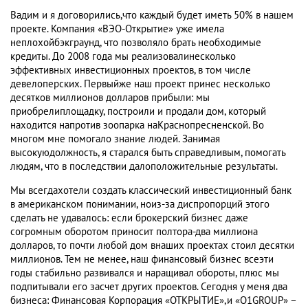
Вадим и я договорились,что каждый будет иметь 50% в нашем
проекте. Компания «ВЭО-Открытие» уже имела
неплохойбэкграунд, что позволяло брать необходимые
кредиты. До 2008 года мы реализовалинесколько
эффективных инвестиционных проектов, в том числе
девелоперских. Первыйже наш проект принес несколько
десятков миллионов долларов прибыли: мы
приобрелиплощадку, построили и продали дом, который
находится напротив зоопарка наКраснопресненской. Во
многом мне помогало знание людей. Занимая
высокуюдолжность, я старался быть справедливым, помогать
людям, что в последствии далоположительные результаты.
Мы всегдахотели создать классический инвестиционный банк
в американском понимании, ноиз-за диспропорций этого
сделать не удавалось: если брокерский бизнес даже
согромным оборотом приносит полтора-два миллиона
долларов, то почти любой дом внаших проектах стоил десятки
миллионов. Тем не менее, наш финансовый бизнес всеэти
годы стабильно развивался и наращивал обороты, плюс мы
подпитывали его засчет других проектов. Сегодня у меня два
бизнеса: Финансовая Корпорация «ОТКРЫТИЕ»,и «O1GROUP» –