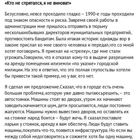
«Кто не спрятался, я не виноват»
Безусловно, невсе проходило гладко – 1990-е годы проходили
под знаком опасности и риска. Завремя своей работы в
администрации мне пришлось отправить в тюрьму
несколькихбывших директоров муниципальных предприятий,
противостоять бандитам. Была итакая история: однажды вор в
законе прислал ко мне своего человека и передал,что со мной
хотят поговорить. Я приехал на «стрелку», где мне стали
угрожать.Говорили, что я отказал кому-то в выдаче разрешения
на аренду помещения илиземли «по указке» городской
милиции. На это я ответил, что это полная глупость:вы хотели
бы привести такой пример, но у вас его нет.
Я сделал им предложение.Сказал, что в городе есть очень
большая проблема, которую уже давно пытаюсьрешить, – это
автостоянки. Машины стоят во дворах, утром их начинают
заводить:начинается шум, дети просыпаются, люди постоянно
жалуются. Машины нужно вывестииз дворов, но оставлять их
на стоянке народ боится – будут жечь. Я сказал:поставьте
ларьки у стоянок, аренду я вам обеспечу. Люди будут ставить
машины,покупать что-то, появится инфраструктура. Но если вы
между собой недоговоритесь и сожжете хотя бы одну машину,