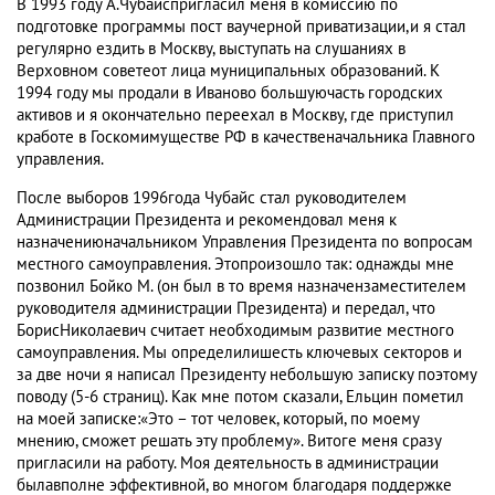
В 1993 году А.Чубайспригласил меня в комиссию по
подготовке программы пост ваучерной приватизации,и я стал
регулярно ездить в Москву, выступать на слушаниях в
Верховном советеот лица муниципальных образований. К
1994 году мы продали в Иваново большуючасть городских
активов и я окончательно переехал в Москву, где приступил
кработе в Госкомимуществе РФ в качественачальника Главного
управления.
После выборов 1996года Чубайс стал руководителем
Администрации Президента и рекомендовал меня к
назначениюначальником Управления Президента по вопросам
местного самоуправления. Этопроизошло так: однажды мне
позвонил Бойко М. (он был в то время назначензаместителем
руководителя администрации Президента) и передал, что
БорисНиколаевич считает необходимым развитие местного
самоуправления. Мы определилишесть ключевых секторов и
за две ночи я написал Президенту небольшую записку поэтому
поводу (5-6 страниц). Как мне потом сказали, Ельцин пометил
на моей записке:«Это – тот человек, который, по моему
мнению, сможет решать эту проблему». Витоге меня сразу
пригласили на работу. Моя деятельность в администрации
былавполне эффективной, во многом благодаря поддержке