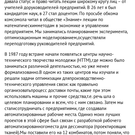
давала статус и право читать лекции широкому кругу лиц – от
учителей доруководителей предприятий. В 26 лет я был
кандидатом наук, в 27 стал доцентом. По просьбе обкома
комсомола читал в обществе «Знание» лекции по
математическимметодам в экономике и управлении
предприятием. Мы занимались планированием эксперимента,
оптимизационным моделированием,осуществляли
переподготовку руководителей предприятий.
В 1987 году встране начали появляться центры научно-
технического творчества молодежи (НТТМ),где можно было
заниматься различной деятельностью, но уже менее
формализованно.В одном из таких центров мы изучали и
решали задачи оптимизации дляпроизводственно-
технического управления связи: как правильно
организоватьпроцесс доставки почты, какие при этом
использовать машины и прочие средства,т.е. речь шла о
целевом планировании и всем, что с ним связано. Затем мы
сталисотрудничать с предприятиями, где создавали
автоматизированные рабочие места. Одиниз моих лучших
проектов в этой сфере был связан с разработкой рабочего
автоматизированногоместа для дессинатора (проектировщик
тканей).Мы поставили его на 12 комбинатов, потом поняли, что