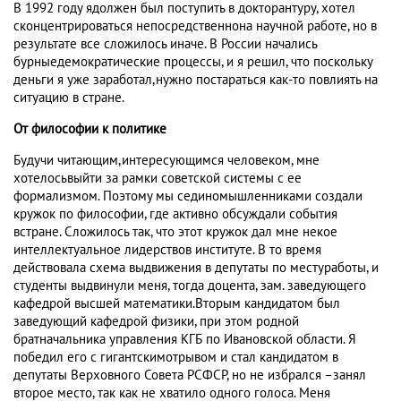
В 1992 году ядолжен был поступить в докторантуру, хотел
сконцентрироваться непосредственнона научной работе, но в
результате все сложилось иначе. В России начались
бурныедемократические процессы, и я решил, что поскольку
деньги я уже заработал,нужно постараться как-то повлиять на
ситуацию в стране.
От философии к политике
Будучи читающим,интересующимся человеком, мне
хотелосьвыйти за рамки советской системы с ее
формализмом. Поэтому мы сединомышленниками создали
кружок по философии, где активно обсуждали события
встране. Сложилось так, что этот кружок дал мне некое
интеллектуальное лидерствов институте. В то время
действовала схема выдвижения в депутаты по местуработы, и
студенты выдвинули меня, тогда доцента, зам. заведующего
кафедрой высшей математики.Вторым кандидатом был
заведующий кафедрой физики, при этом родной
братначальника управления КГБ по Ивановской области. Я
победил его с гигантскимотрывом и стал кандидатом в
депутаты Верховного Совета РСФСР, но не избрался –занял
второе место, так как не хватило одного голоса. Меня