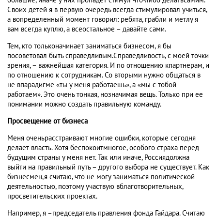
большие, иначе у них пропадет стимул что-либо делатьсамим.
Своих детей я в первую очередь всегда стимулировал учиться,
а вопределенный момент говорил: ребята, грабли и метлу я
вам всегда куплю, а всеостальное – давайте сами.
Тем, кто тольконачинает заниматься бизнесом, я бы
посоветовал быть справедливым.Справедливость, с моей точки
зрения, – важнейшая категория. И по отношению кпартнерам, и
по отношению к сотрудникам. Со вторыми нужно общаться в
не впарадигме «ты у меня работаешь», а «мы с тобой
работаем». Это очень тонкая, нозначимая вещь. Только при ее
понимании можно создать правильную команду.
Просвещение от бизнеса
Меня оченьрасстраивают многие ошибки, которые сегодня
делает власть. Хотя беспокоитмногое, особого страха перед
будущим страны у меня нет. Так или иначе, Россиядолжна
выйти на правильный путь – другого выбора не существует. Как
бизнесмен,я считаю, что не могу заниматься политической
деятельностью, поэтому участвую вблаготворительных,
просветительских проектах.
Например, я –председатель правления фонда Гайдара. Считаю