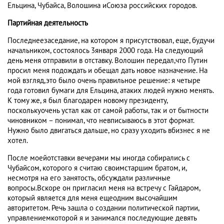
Ельцина, Чубайса, Волошина иСоюза российских городов.
Партийная деятельность
Последнеезаседание, на котором я присутствовал, еще, будучи
начальником, состоялось 3января 2000 года. На следующий
день меня отправили в отставку. Волошин передал,что Путин
просил меня подождать и обещал дать новое назначение. На
мой взгляд,это было очень правильное решение: я четыре
года готовил бумаги для Ельцина, атаких людей нужно менять.
К тому же, я был благодарен новому президенту,
посколькуочень устал как от самой работы, так и от бытности
чиновником – понимал, что невписываюсь в этот формат.
Нужно было двигаться дальше, но сразу уходить вбизнес я не
хотел.
После моейотставки вечерами мы иногда собирались с
Чубайсом, которого я считаю своимстаршим братом, и,
несмотря на его занятость, обсуждали различные
вопросы.Вскоре он пригласил меня на встречу с Гайдаром,
который является для меня ещеодним высочайшим
авторитетом. Речь зашла о создании политической партии,
управлениемкоторой я и занимался последующие девять