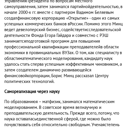
УправленияПрезидента по вопросам местного
самоуправления, затем занимался партийнойдеятельностью, в
начале 2000-х гг. вместе с партнером Вадимом Беляевым
создалфинансовую корпорацию «Открытие» - один из самых
успешных коммерческих банков вРоссии. Помимо этого Минц
ведет девелоперский бизнес, содействуетисследовательской
деятельности Фонда Егора Гайдара и совместно с РЭШ
занимаетсяподготовкой программ для повышения
профессиональной квалификации преподавателейв области
экономики в провинциальных ВУЗах. О том, как специалисту в
областиматематического моделирования, кандидату наук
удалось стать сперва успешным иэффективным чиновником, а
затем создателем динамично развивающейся
финансовойкорпорации, Борис Минц рассказал Центру
политических технологий.
Самореализация через науку
По образованиюя – матфизик, занимался математическим
моделированием. В советское время велнаучную и
преподавательскую деятельность. Прежде всего, потому, что
наука оставаласьединственной сферой, где можно было
почувствовать себя относительно свободным. Ученаястепень