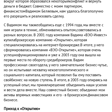
вокруг которой образовался некоторыйконфликт и вернуть
деньги в бюджет. Совместно с моим партнером,
финансистомВадимом Беляевым, нам удалось благополучно
его разрешить и реализовать сделку.
С Вадимом мы такжеобщались еще с 1994 года, мы вместе с
ним играли в теннис, обменивались опытом,советовались в
разных вопросах. В 2001 году компания Вадима «ВЭО-Инвест»
купилаброкерскую компанию «Открытие», которая
специализировалась на интернет-брокиредже.В итоге, у него
сформировалась компания «ВЭО-Открытие», которая очень
успешнофункционировала и уже к 2003 году она вышла на
первые места по обороту средиброкеров. Вадим
профессионал своегодела, у него замечательное бизнес-чутье,
но он испытывал нехватку некоегополитического и
социального капитала, который позволил бы ему поставить
свойбизнес на новую ступень. В итоге, в 2003 году опираясь на
успешный опыт, мы принялирешение объединить наши усилия
и вести дела вместе. Наш совместный бизнес объединил мои
активы впрямых инвестициях и его - в брокерском,финансовом
бизнесе.
Приход к «Открытию»