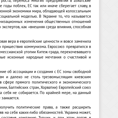
 роста, переноса многих предприятий в азиатские
годы поблек, ЕС так или иначе сберегает славу, в
ационной экономики мира, обладающей колоссальным
оциальной моделью. В Украине то, что называется
ернизационных изменения общественных отношений
 экспертов, как «внешняя среда влияния, способная
вая вера в европейские ценности и вовсе заменила
о пришествия коммунизма. Евросоюз превратился в
мессианской утопии Китеж-града, перекочевавшего
нные исконные народные мечтания о счастливой и
ение об ассоциации и создания с ЕС зоны свободной
ам и далеко не столь трезвомыслящим киевским
в сфере прямого политического и экономического
ынии, Балтийских стран, Хорватии) Европейский союз
а себя не собирается. По крайней мере, на данный
 заикается.
олучить политические права, а также расширить
яв на себя каких-либо обязанностей. Украина может,
, составив компанию Турции, и при этом попав в