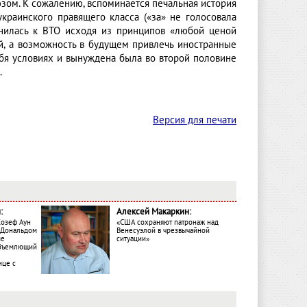
зом. К сожалению, вспоминается печальная история
краинского правящего класса («за» не голосовала
инилась к ВТО исходя из принципов «любой ценой
й, а возможность в будущем привлечь иностранные
ебя условиях и вынуждена была во второй половине
.
Версия для печати
:
Алексей Макаркин:
Жозеф Аун
«США сохраняют патронаж над
с Дональдом
Венесуэлой в чрезвычайной
ме
ситуации»
объемлющий
ице с