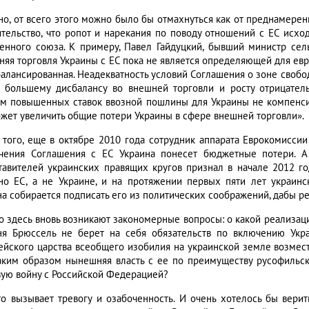
но, от всего этого можно было бы отмахнуться как от преднамерен
ятельство, что ропот и нарекания по поводу отношений с ЕС исхо
енного союза. К примеру, Павел Гайдуцкий, бывший министр сель
няя торговля Украины с ЕС пока не является определяющей для евр
балансированная. Неадекватность условий Соглашения о зоне свобо
 большему дисбалансу во внешней торговли и росту отрицател
м повышенных ставок ввозной пошлины для Украины не компенсир
ожет увеличить общие потери Украины в сфере внешней торговли».
 того, еще в октябре 2010 года сотрудник аппарата Еврокомисси
чения Соглашения с ЕС Украина понесет бюджетные потери. 
тавителей украинских правящих кругов признал в начале 2012 го
но ЕС, а не Украине, и на протяжении первых пяти лет украи
на собирается подписать его из политических соображений, дабы р
о здесь вновь возникают закономерные вопросы: о какой реализаци
ня Брюссель не берет на себя обязательств по включению Укр
ейского царства всеобщего изобилия на украинской земле возмес
каким образом нынешняя власть с ее по преимуществу русофильс
вую войну с Российской Федерацией?
то вызывает тревогу и озабоченность. И очень хотелось бы верить