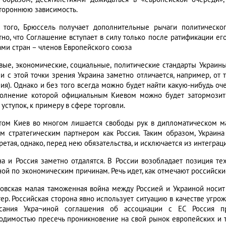
тороннюю зависимость.
 того, Брюссель получает дополнительные рычаги политическог
тно, что Соглашение вступает в силу только после ратификации 
ами стран – членов Европейского союза
вые, экономические, социальные, политические стандарты Украины
ли с этой точки зрения Украина заметно отличается, например, от
ия). Однако и без того всегда можно будет найти какую-нибудь оч
олнение которой официальным Киевом можно будет затормозить
уступок, к примеру в сфере торговли.
том Киев во многом лишается свободы рук в дипломатическом м
м стратегическим партнером как Россия. Таким образом, Украина
ретая, однако, перед нею обязательства, и исключается из интегр
на и Россия заметно отдалятся. В России возобладает позиция те
ной по экономическим причинам. Речь идет, как отмечают российски
товская малая таможенная война между Россией и Украиной носит
тер. Российская сторона явно использует ситуацию в качестве угро
сания Укра¬иной соглашения об ассоциации с ЕС Россия п
одимостью пресечь проникновение на свой рынок европейских и т