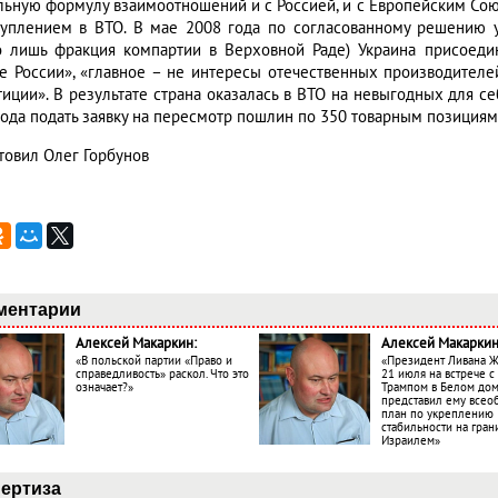
льную формулу взаимоотношений и с Россией, и с Европейским Сою
туплением в ВТО. В мае 2008 года по согласованному решению у
о лишь фракция компартии в Верховной Раде) Украина присоед
е России», «главное – не интересы отечественных производителе
тиции». В результате страна оказалась в ВТО на невыгодных для с
года подать заявку на пересмотр пошлин по 350 товарным позициям
товил Олег Горбунов
ментарии
Алексей Макаркин:
Алексей Макаркин
«В польской партии «Право и
«Президент Ливана 
справедливость» раскол. Что это
21 июля на встрече 
означает?»
Трампом в Белом до
представил ему все
план по укреплению
стабильности на гран
Израилем»
ертиза