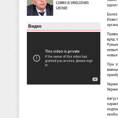
ставку и ужесточил
однос
сигнал
Более
Извес
орган
Видео
Право
вряд 
Румын
невып
новых 
При э
важны
приоб
Украи
Украи
Авгус
харак
подпи
необх