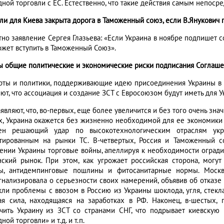
дной торговли с ЕС. Естественно, что такие действия самым непоср
 ли для Киева закрыта дорога в Таможенный союз, если В.Янукови
тно заявление Сергея Глазьева: «Если Украина в ноябре подпишет с
ожет вступить в Таможенный Союз».
ы общие политические и экономические риски подписания Соглаше
рты и политики, поддерживающие идею присоединения Украины в 
яют, что ассоциация и создание ЗСТ с Евросоюзом будут иметь для 
являют, что, во-первых, еще более увеличится и без того очень зна
х, Украина окажется без жизненно необходимой для ее экономики с
ен решающий удар по высокотехнологическим отраслям укр
тированным на рынки ТС. В-четвертых, Россия и Таможенный 
ении Украины торговые войны, апеллируя к необходимости оградит
нский рынок. При этом, как угрожает российская сторона, могу
ы, антидемпинговые пошлины и фитосанитарные нормы. Москв
гнализировала о серьезности своих намерений, объявив об отказе 
кли проблемы с ввозом в Россию из Украины шоклода, угля, стекла
ая сила, находящаяся на заработках в РФ. Наконец, в-шестых,
чить Украину из ЗСТ со странами СНГ, что подрывает киевску
ной торговли» и т.д. и т.п.