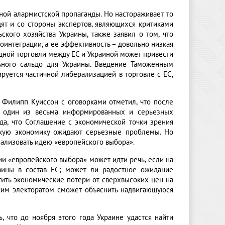
ной алармистской пропаганды. Но настораживает то
дят и со стороны экспертов, являющихся критиками
ского хозяйства Украины, также заявил о том, что
оинтеграции, а ее эффективность – довольно низкая
дной торговли между ЕС и Украиной может привести
ьного сальдо для Украины. Введение Таможенным
уется частичной либерализацией в торговле с ЕС,
и Филипп Куиссон с оговорками отметил, что после
А один из весьма информированных и серьезных
да, что Соглашение с экономической точки зрения
нскую экономику ожидают серьезные проблемы. Но
еализовать идею «европейского выбора».
и «европейского выбора» может идти речь, если на
аины в состав ЕС; может ли радостное ожидание
тить экономические потери от сверхвысоких цен на
ким электоратом сможет объяснить надвигающуюся
, что до ноября этого года Украине удастся найти