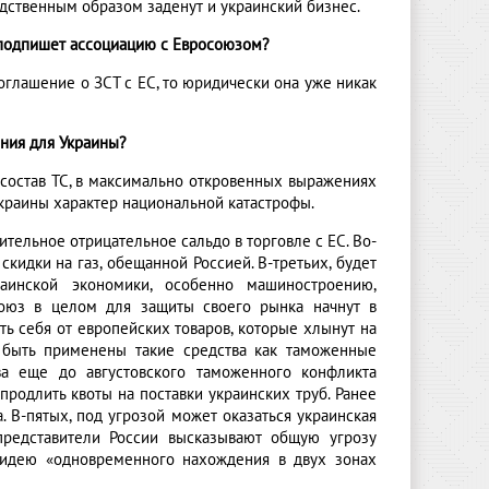
едственным образом заденут и украинский бизнес.
ч подпишет ассоциацию с Евросоюзом?
оглашение о ЗСТ с ЕС, то юридически она уже никак
ния для Украины?
состав ТС, в максимально откровенных выражениях
Украины характер национальной катастрофы.
чительное отрицательное сальдо в торговле с ЕС. Во-
кидки на газ, обещанной Россией. В-третьих, будет
аинской экономики, особенно машиностроению,
союз в целом для защиты своего рынка начнут в
ь себя от европейских товаров, которые хлынут на
т быть применены такие средства как таможенные
а еще до августовского таможенного конфликта
продлить квоты на поставки украинских труб. Ранее
. В-пятых, под угрозой может оказаться украинская
 представители России высказывают общую угрозу
ю идею «одновременного нахождения в двух зонах