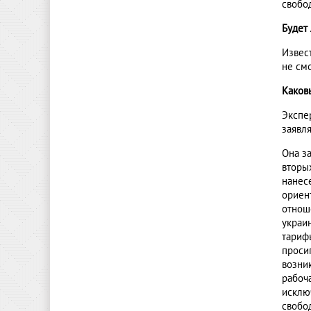
свобо
Будет
Извес
не см
Каков
Экспе
заявл
Она за
вторы
нанес
ориен
отнош
украи
тариф
проси
возни
рабоч
исклю
свобод