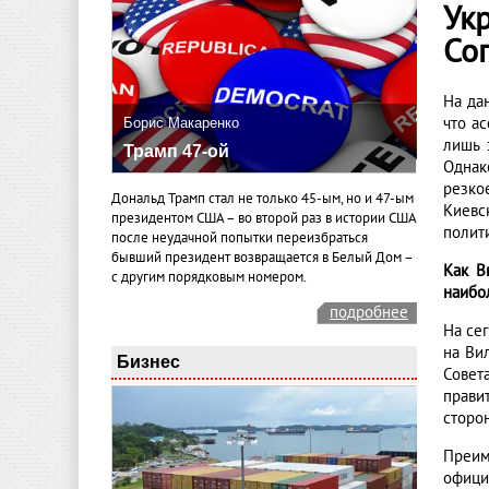
Ук
Со
На да
что а
Борис Макаренко
лишь 
Трамп 47-ой
Однак
резко
Дональд Трамп стал не только 45-ым, но и 47-ым
Киевс
президентом США – во второй раз в истории США
полит
после неудачной попытки переизбраться
бывший президент возвращается в Белый Дом –
Как В
с другим порядковым номером.
наибо
подробнее
На се
на Ви
Бизнес
Совет
прави
сторо
Преим
офици