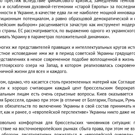
го престиж вследствие финансового кризиса, замедления темпов
ы и ослабления духовной-гегемонии «старой Европы» за последние 
нности в Украине, в качестве едва ли не наиболее мощной иннов
тиционным потенциалом, а равно образцовой демократической и с
пейским выбором» расценивается зачастую как инструмент мод
и страны. ЕС рассматривается, по выражению одного из украинского
ивать Украину в параметрах положительной динамики».
ногих же представителей правящих и интеллектуальных кругов исто
стное исповедание ими же в период советской Украины грядущег
едставлениях в некое современное подобие воплощенной в жизнь 
етлоярского озера на Запад, в котором реализовалась сокрове
ничной жизни для всех и каждого.
том, однако, что касается столь приземленных материй как Соглаш
вли к хорошо считающим каждый цент брюссельским бюрократ
альным лицам есть очень серьезные вопросы. Киев оказывается 
ия Брюсселя, однако при этом (в отличие от Болгарии, Польши, Рум
их обязательств по включению Украины в свой состав принимать н
, как и ранее, о «европейской перспективе» Украины никто даже не
овольно комфортная для брюссельских чиновников ситуация: п
тствие на восточноевропейских рынках сбыта права, при этом не вз
 образом, десятилетиями дожидаться в «европейской очереди»