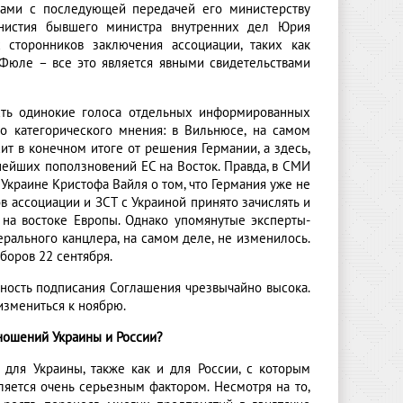
вами с последующей передачей его министерству
мнистия бывшего министра внутренних дел Юрия
 сторонников заключения ассоциации, таких как
Фюле – все это является явными свидетельствами
ть одинокие голоса отдельных информированных
о категорического мнения: в Вильнюсе, на самом
сит в конечном итоге от решения Германии, а здесь,
ьнейших поползновений ЕС на Восток. Правда, в СМИ
Украине Кристофа Вайля о том, что Германия уже не
в ассоциации и ЗСТ с Украиной принято зачислять и
 на востоке Европы. Однако упомянутые эксперты-
рального канцлера, на самом деле, не изменилось.
боров 22 сентября.
ятность подписания Соглашения чрезвычайно высока.
измениться к ноябрю.
ношений Украины и России?
для Украины, также как и для России, с которым
ляется очень серьезным фактором. Несмотря на то,