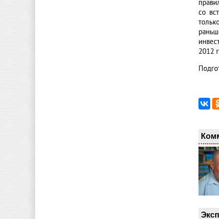
прави
со вс
тольк
раньш
инвес
2012 
Подго
Ком
Эксп