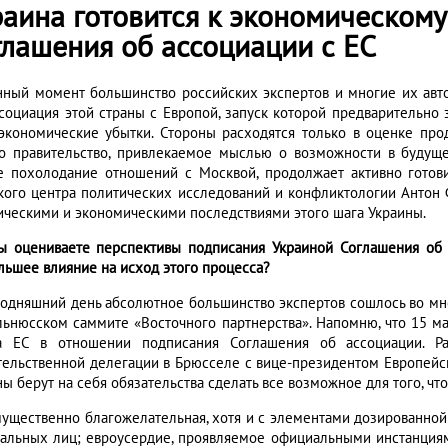
раина готовится к экономическому
глашения об ассоциации с ЕС
нный момент большинство российских экспертов и многие их авто
ссоциация этой страны с Европой, запуск которой предварительно 
экономические убытки. Стороны расходятся только в оценке про
о правительство, привлекаемое мыслью о возможности в будуще
е похолодание отношений с Москвой, продолжает активно готов
кого центра политических исследований и конфликтологии Антон
ическими и экономическими последствиями этого шага Украины.
ы оцениваете перспективы подписания Украиной Соглашения об 
льшее влияние на исход этого процесса?
годняшний день абсолютное большинство экспертов сошлось во мнен
льнюсском саммите «Восточного партнерства». Напомню, что 15 м
а ЕС в отношении подписания Соглашения об ассоциации. Ра
тельственной делегации в Брюсселе с вице-президентом Европейс
ны берут на себя обязательства сделать все возможное для того, ч
ущественно благожелательная, хотя и с элементами дозированной
альных лиц; евроусердие, проявляемое официальными инстанциям