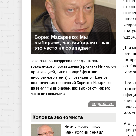
что е
стран
особе
инвес
«евро
внутр
удерж
Борис Макаренко: Мы
выбираем, нас выбирают - как
Для м
это часто не совпадает
ревно
их пр
Текстовая расшифровка беседы Школы
со Св
гражданского просвещения (признана Минюстом
гармо
организацией, выполняющей функции
иностранного агента) с президентом Центра
При э
политических технологий Борисом Макаренко
на тему «Мы выбираем, нас выбирают - как это
торго
часто не совпадает».
офици
влиян
подробнее
никак
момент
Колонка экономиста
Это д
Никита Масленников
прису
Банк России снизил
таким