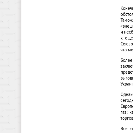
Конеч
обсто
Тамож
«внеш
и нес
к еще
Союзо
что м
Более
заклю
предс
выгод
Украи
Однак
сегод
Европ
газ; 
торго
Все э