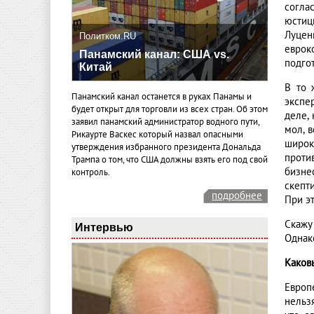
согла
юстиц
Луцен
Политком.RU
еврок
Панамский канал: США vs.
подго
Китай
В то 
Панамский канал останется в руках Панамы и
экспе
будет открыт для торговли из всех стран. Об этом
деле, 
заявил панамский администратор водного пути,
мол, 
Рикаурте Васкес который назвал опасными
широк
утверждения избранного президента Дональда
проти
Трампа о том, что США должны взять его под свой
бизне
контроль.
скепт
подробнее
При э
Скажу
Интервью
Однак
Каков
Европ
нельз