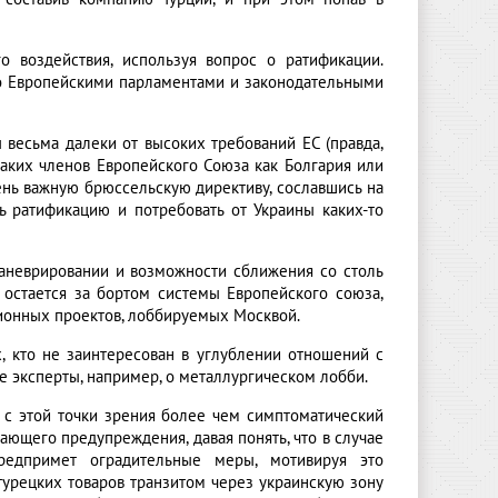
о воздействия, используя вопрос о ратификации.
его Европейскими парламентами и законодательными
 весьма далеки от высоких требований ЕС (правда,
 таких членов Европейского Союза как Болгария или
ень важную брюссельскую директиву, сославшись на
 ратификацию и потребовать от Украины каких-то
аневрировании и возможности сближения со столь
 остается за бортом системы Европейского союза,
ационных проектов, лоббируемых Москвой.
х, кто не заинтересован в углублении отношений с
е эксперты, например, о металлургическом лобби.
 с этой точки зрения более чем симптоматический
жающего предупреждения, давая понять, что в случае
редпримет оградительные меры, мотивируя это
урецких товаров транзитом через украинскую зону