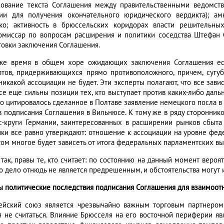
сование текста Соглашения между правительственными ведомст
ии для получения окончательного юридического вердикта); а
ко; активность в брюссельских коридорах власти решительных
омиссар по вопросам расширения и политики соседства Штефан 
товки заключения Соглашения.
же время в общем хоре ожидающих заключения Соглашения ес
ртов, придерживающихся прямо противоположного, причем, сугуб
никакой ассоциации не будет. Эти эксперты полагают, что все зави
все еще сильны позиции тех, кто выступает против каких-либо дал
о цитировалось сделанное в Полтаве заявление немецкого посла в 
в подписания Соглашения в Вильнюсе. К тому же в ряду стороннико
с-круги Германии, заинтересованных в расширении рынков сбыта
ики все равно утверждают: отношение к ассоциации на уровне феде
том многое будет зависеть от итога федеральных парламентских вы
 так, правы те, кто считает: по состоянию на данный момент веро
о дело отнюдь не является предрешенным, и обстоятельства могут 
ы политические последствия подписания Соглашения для взаимоот
ейский союз является чрезвычайно важным торговым партнером 
я не считаться. Влияние Брюсселя на его восточной периферии яв