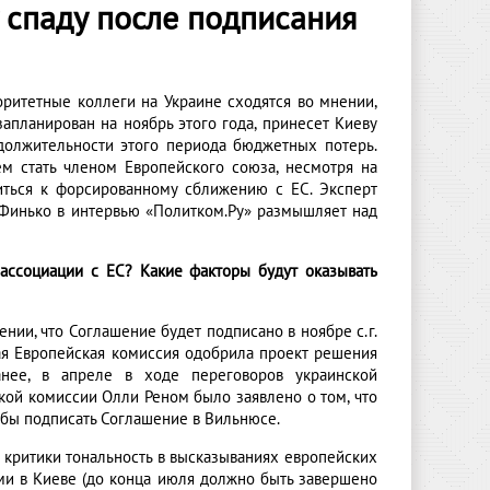
 спаду после подписания
ритетные коллеги на Украине сходятся во мнении,
запланирован на ноябрь этого года, принесет Киеву
должительности этого периода бюджетных потерь.
м стать членом Европейского союза, несмотря на
иться к форсированному сближению с ЕС. Эксперт
 Финько в интервью «Политком.Ру» размышляет над
ассоциации с ЕС? Какие факторы будут оказывать
ии, что Соглашение будет подписано в ноябре с.г.
ая Европейская комиссия одобрила проект решения
нее, в апреле в ходе переговоров украинской
кой комиссии Олли Реном было заявлено о том, что
тобы подписать Соглашение в Вильнюсе.
 критики тональность в высказываниях европейских
и в Киеве (до конца июля должно быть завершено