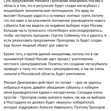
Суть предложения Михаила Прохорова объединить Москву и
область в том, что в результате будет создан мегасубъект с
мощнейшим экономическим потенциалом. Это вряд ли
вызовет большую радость у основных элитных групп, потому
что поставит в эксклюзивное положение руководителя нового
субъекта. Как мы видели, на недавних выборах мэра Москвы
большая часть путинского «политбюро» консолидировалось,
чтобы «испортить праздник» Сергею Собянину, что и удалось. А
если реализовать предложение Прохорова, то будет создан
еще более мощный объект для зависти.
Кроме того, я против данной инициативы, потому что в так
называемой Новой Москве идет процесс уничтожения
местного самоуправления. Понятно, что создание мегасубъекта
приведет к тому, что местное самоуправление, и так не очень
сильное в Московской области, будет уничтожено.
Михаил Дмитриевич действует по логике – «раз не удалось
избраться мэром, давайте объединим субъекты и изберем
меня руководителем единого мегарегиона». Ситуация очень
простая – Прохоров снова оказался нужен, так как на выборах
в Мосгордуму он должен будет «вернуть» избирателей,
которые поддержали Алексея Навального. Поэтому Прохоров