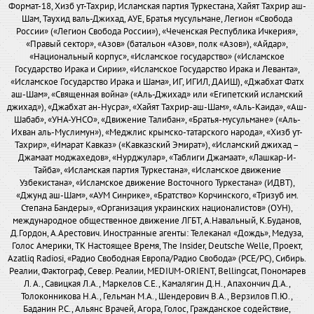
Формат-18, Хизб ут-Тахрир, Исламская партия Туркестана, Хайят Тахрир аш-
Шам, Таухид валь-Джихад, АУЕ, Братья мусульмане, Легион «Свобода
России» («Легион Свобода России»), «Чеченская Республика Ичкерия»,
«Правый сектор», «Азов» (батальон «Азов», полк «Азов»), «Айдар»,
«Национальный корпус», «Исламское государство» («Исламское
Государство Ирака и Сирии», «Исламское Государство Ирака и Леванта»,
«Исламское Государство Ирака и Шама», ИГ, ИГИЛ, ДАИШ), «Джабхат Фатх
аш-Шам», «Священная война» («Аль-Джихад» или «Египетский исламский
джихад»), «Джабхат ан-Нусра», «Хайят Тахрир-аш-Шам», «Аль-Каида», «Аш-
Шабаб», «УНА-УНСО», «Движение Талибан», «Братья-мусульмане» («Аль-
Ихван аль-Муслимун»), «Меджлис крымско-татарского народа», «Хизб ут-
Тахрир», «Имарат Кавказ» («Кавказский Эмират»), «Исламский джихад –
Джамаат моджахедов», «Нурджулар», «Таблиги Джамаат», «Лашкар-И-
Тайба», «Исламская партия Туркестана», «Исламское движение
Узбекистана», «Исламское движение Восточного Туркестана» (ИДВТ),
«Джунд аш-Шам», «АУМ Синрике», «Братство» Корчинского, «Тризуб им.
Степана Бандеры», «Организация украинских националистов» (ОУН),
международное общественное движение ЛГБТ, А.Навальный, К.Буданов,
Д.Гордон, А.Арестович. Иностранные агенты: Телеканал «Дождь», Медуза,
Голос Америки, ТК Настоящее Время, The Insider, Deutsche Welle, Проект,
Azatliq Radiosi, «Радио Свободная Европа/Радио Свобода» (PCE/PC), Сибирь.
Реалии, Фактограф, Север. Реалии, MEDIUM-ORIENT, Bellingcat, Пономарев
Л. А., Савицкая Л.А., Маркелов С.Е., Камалягин Д.Н., Апахончич Д.А.,
Толоконникова Н.А., Гельман М.А., Шендерович В.А., Верзилов П.Ю.,
Баданин Р.С., Альянс Врачей, Агора, Голос, Гражданское содействие,