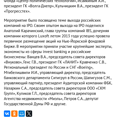
Фонда «Центр политических технологий», Исайкиным А.И.,
президент ГК «Волга-Днепр», Кульчицким В.А., президент ГК
«Прогресстех».
Мероприятие было посвящено теме выхода российских
компаний на IPO. Своим опытом выхода на IPO поделился
Анатолий Карачинский, глава группы компаний IBS, дочерняя
компании которого Luxoft летом 2013 года успешно провела
первичное размещение акций на Нью-Йоркской фондовой
бирже. В мероприятии приняли участие крупнейшие эксперты,
экономисты из сферы invest banking и российские
бизнесмены: Ванцев В.А., председатель совета директоров
«Внуково», Генс Г.В., президент ГК «ЛАНИТ» Кравченко С.В.,
Региональный президент по России и СНГ «Boeing»,
Мтибелишвили И.И., управляющий директор, председатель
банковского департамента Ситигруп в России, Шапигузов С.М.,
управляющий партнёр, президент Аудиторской компании ФБК,
Назаркин С.А., председатель совета директоров ООО «СКМ
Групп», Куликов Г.Л., председатель совета директоров
Агентства недвижимости «Миэль», Петров С.А., депутат
Государственной Думы РФ и другие.