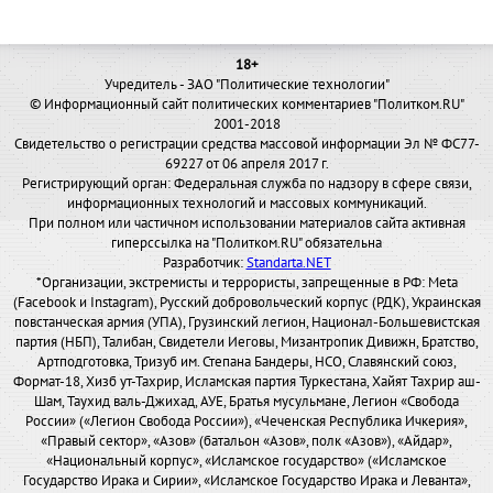
18+
Учредитель - ЗАО "Политические технологии"
© Информационный сайт политических комментариев "Политком.RU"
2001-2018
Свидетельство о регистрации средства массовой информации Эл № ФС77-
69227 от 06 апреля 2017 г.
Регистрирующий орган: Федеральная служба по надзору в сфере связи,
информационных технологий и массовых коммуникаций.
При полном или частичном использовании материалов сайта активная
гиперссылка на "Политком.RU" обязательна
Разработчик:
Standarta.NET
*Организации, экстремисты и террористы, запрещенные в РФ: Meta
(Facebook и Instagram), Русский добровольческий корпус (РДК), Украинская
повстанческая армия (УПА), Грузинский легион, Национал-Большевистская
партия (НБП), Талибан, Свидетели Иеговы, Мизантропик Дивижн, Братство,
Артподготовка, Тризуб им. Степана Бандеры, НСО, Славянский союз,
Формат-18, Хизб ут-Тахрир, Исламская партия Туркестана, Хайят Тахрир аш-
Шам, Таухид валь-Джихад, АУЕ, Братья мусульмане, Легион «Свобода
России» («Легион Свобода России»), «Чеченская Республика Ичкерия»,
«Правый сектор», «Азов» (батальон «Азов», полк «Азов»), «Айдар»,
«Национальный корпус», «Исламское государство» («Исламское
Государство Ирака и Сирии», «Исламское Государство Ирака и Леванта»,