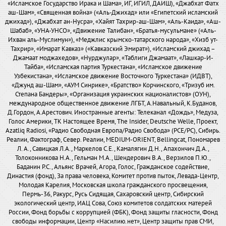
«Исламское Государство Ирака и Шама», ИГ, ИГИЛ, ДАИШ), «Джабхат Фатх
аш-Шам», «Священная война» («Аль-Джихад» или «Египетский исламский
джихад»), «Джабхат ан-Нусра», «Хайят Тахрир-аш-Шам», «Аль-Каида», «Аш-
Шабаб», «УНА-УНСО», «Движение Талибан», «Братья-мусульмане» («Аль-
Ихван аль-Муслимун»), «Меджлис крымско-татарского народа», «Хизб ут-
Тахрир», «Имарат Кавказ» («Кавказский Эмират»), «Исламский джихад –
Джамаат моджахедов», «Нурджулар», «Таблиги Джамаат», «Лашкар-И-
Тайба», «Исламская партия Туркестана», «Исламское движение
Узбекистана», «Исламское движение Восточного Туркестана» (ИДВТ),
«Джунд аш-Шам», «АУМ Синрике», «Братство» Корчинского, «Тризуб им.
Степана Бандеры», «Организация украинских националистов» (ОУН),
международное общественное движение ЛГБТ, А.Навальный, К.Буданов,
Д.Гордон, А.Арестович. Иностранные агенты: Телеканал «Дождь», Медуза,
Голос Америки, ТК Настоящее Время, The Insider, Deutsche Welle, Проект,
Azatliq Radiosi, «Радио Свободная Европа/Радио Свобода» (PCE/PC), Сибирь.
Реалии, Фактограф, Север. Реалии, MEDIUM-ORIENT, Bellingcat, Пономарев
Л. А., Савицкая Л.А., Маркелов С.Е., Камалягин Д.Н., Апахончич Д.А.,
Толоконникова Н.А., Гельман М.А., Шендерович В.А., Верзилов П.Ю.,
Баданин Р.С., Альянс Врачей, Агора, Голос, Гражданское содействие,
Династия (фонд), За права человека, Комитет против пыток, Левада-Центр,
Молодая Карелия, Московская школа гражданского просвещения,
Пермь-36, Ракурс, Русь Сидящая, Сахаровский центр, Сибирский
экологический центр, ИАЦ Сова, Союз комитетов солдатских матерей
России, Фонд борьбы с коррупцией (ФБК), Фонд защиты гласности, Фонд
свободы информации, Центр «Насилию.нет», Центр защиты прав СМИ,