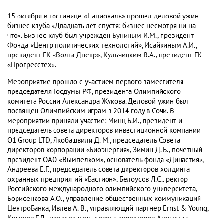
15 октября в гостинице «Националь» прошел деловой ужин
бизнес-клуба «Двадцать лет спустя: бизнес несмотря ни на
что». Бизнес-клуб был учрежден Буниным И.М., президент
Фонда «Центр политических технологий», Исайкиным А.И.,
президент ГК «Волга-Днепр», Кульчицким В.А., президент ГК
«Прогресстех».
Мероприятие прошло с участием первого заместителя
председателя Госдумы РФ, президента Олимпийского
комитета России Александра Жукова. Деловой ужин был
посвящен Олимпийским играм в 2014 году в Сочи. В
мероприятии приняли участие: Минц Б.И., президент и
председатель совета директоров инвестиционной компании
O1 Group LTD, Якобашвили Д. М., председатель Совета
директоров корпорации «Биоэнергия», Зимин Д. Б., почетный
президент ОАО «Вымпелком», основатель фонда «Династия»,
Андреева Е.Г., председатель совета директоров холдинга
охранных предприятий «Бастион», Белоусов Л.С., ректор
Российского международного олимпийского университета,
Борисенкова А.О., управление общественных коммуникаций
ЦентроБанка, Ивлев А. В., управляющий партнер Ernst & Young,