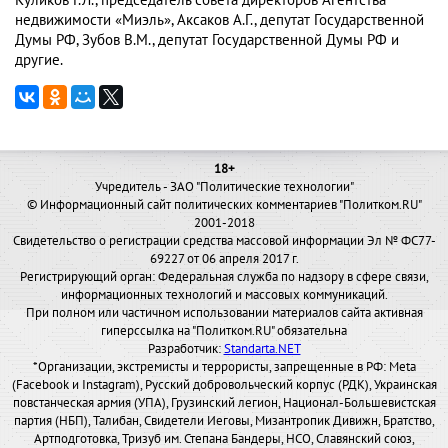
Куликов Г.Л., председатель совета директоров Агентства
недвижимости «Миэль», Аксаков А.Г., депутат Государственной
Думы РФ, Зубов В.М., депутат Государственной Думы РФ и
другие.
18+
Учредитель - ЗАО "Политические технологии"
© Информационный сайт политических комментариев "Политком.RU"
2001-2018
Свидетельство о регистрации средства массовой информации Эл № ФС77-
69227 от 06 апреля 2017 г.
Регистрирующий орган: Федеральная служба по надзору в сфере связи,
информационных технологий и массовых коммуникаций.
При полном или частичном использовании материалов сайта активная
гиперссылка на "Политком.RU" обязательна
Разработчик:
Standarta.NET
*Организации, экстремисты и террористы, запрещенные в РФ: Meta
(Facebook и Instagram), Русский добровольческий корпус (РДК), Украинская
повстанческая армия (УПА), Грузинский легион, Национал-Большевистская
партия (НБП), Талибан, Свидетели Иеговы, Мизантропик Дивижн, Братство,
Артподготовка, Тризуб им. Степана Бандеры, НСО, Славянский союз,