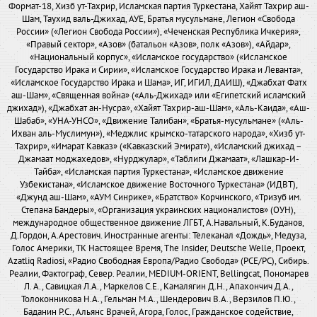
Формат-18, Хизб ут-Тахрир, Исламская партия Туркестана, Хайят Тахрир аш-
Шам, Таухид валь-Джихад, АУЕ, Братья мусульмане, Легион «Свобода
России» («Легион Свобода России»), «Чеченская Республика Ичкерия»,
«Правый сектор», «Азов» (батальон «Азов», полк «Азов»), «Айдар»,
«Национальный корпус», «Исламское государство» («Исламское
Государство Ирака и Сирии», «Исламское Государство Ирака и Леванта»,
«Исламское Государство Ирака и Шама», ИГ, ИГИЛ, ДАИШ), «Джабхат Фатх
аш-Шам», «Священная война» («Аль-Джихад» или «Египетский исламский
джихад»), «Джабхат ан-Нусра», «Хайят Тахрир-аш-Шам», «Аль-Каида», «Аш-
Шабаб», «УНА-УНСО», «Движение Талибан», «Братья-мусульмане» («Аль-
Ихван аль-Муслимун»), «Меджлис крымско-татарского народа», «Хизб ут-
Тахрир», «Имарат Кавказ» («Кавказский Эмират»), «Исламский джихад –
Джамаат моджахедов», «Нурджулар», «Таблиги Джамаат», «Лашкар-И-
Тайба», «Исламская партия Туркестана», «Исламское движение
Узбекистана», «Исламское движение Восточного Туркестана» (ИДВТ),
«Джунд аш-Шам», «АУМ Синрике», «Братство» Корчинского, «Тризуб им.
Степана Бандеры», «Организация украинских националистов» (ОУН),
международное общественное движение ЛГБТ, А.Навальный, К.Буданов,
Д.Гордон, А.Арестович. Иностранные агенты: Телеканал «Дождь», Медуза,
Голос Америки, ТК Настоящее Время, The Insider, Deutsche Welle, Проект,
Azatliq Radiosi, «Радио Свободная Европа/Радио Свобода» (PCE/PC), Сибирь.
Реалии, Фактограф, Север. Реалии, MEDIUM-ORIENT, Bellingcat, Пономарев
Л. А., Савицкая Л.А., Маркелов С.Е., Камалягин Д.Н., Апахончич Д.А.,
Толоконникова Н.А., Гельман М.А., Шендерович В.А., Верзилов П.Ю.,
Баданин Р.С., Альянс Врачей, Агора, Голос, Гражданское содействие,