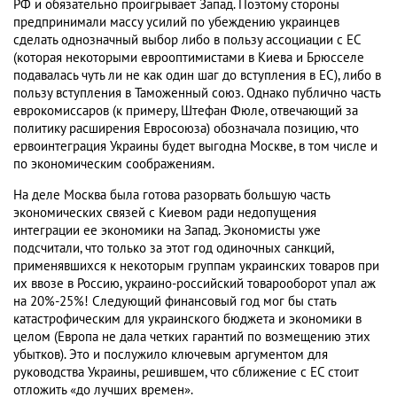
РФ и обязательно проигрывает Запад. Поэтому стороны
предпринимали массу усилий по убеждению украинцев
сделать однозначный выбор либо в пользу ассоциации с ЕС
(которая некоторыми еврооптимистами в Киева и Брюсселе
подавалась чуть ли не как один шаг до вступления в ЕС), либо в
пользу вступления в Таможенный союз. Однако публично часть
еврокомиссаров (к примеру, Штефан Фюле, отвечающий за
политику расширения Евросоюза) обозначала позицию, что
ервоинтеграция Украины будет выгодна Москве, в том числе и
по экономическим соображениям.
На деле Москва была готова разорвать большую часть
экономических связей с Киевом ради недопущения
интеграции ее экономики на Запад. Экономисты уже
подсчитали, что только за этот год одиночных санкций,
применявшихся к некоторым группам украинских товаров при
их ввозе в Россию, украино-российский товарооборот упал аж
на 20%-25%! Следующий финансовый год мог бы стать
катастрофическим для украинского бюджета и экономики в
целом (Европа не дала четких гарантий по возмещению этих
убытков). Это и послужило ключевым аргументом для
руководства Украины, решившем, что сближение с ЕС стоит
отложить «до лучших времен».