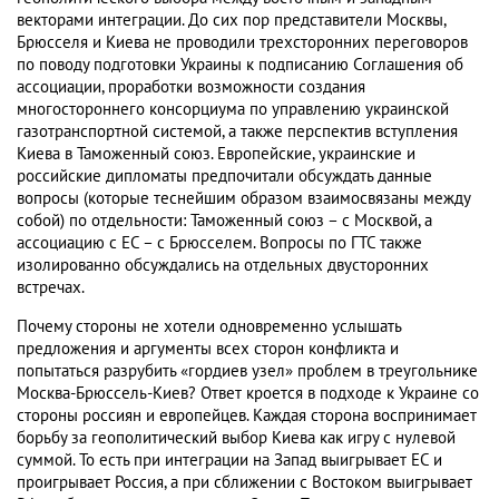
векторами интеграции. До сих пор представители Москвы,
Брюсселя и Киева не проводили трехсторонних переговоров
по поводу подготовки Украины к подписанию Соглашения об
ассоциации, проработки возможности создания
многостороннего консорциума по управлению украинской
газотранспортной системой, а также перспектив вступления
Киева в Таможенный союз. Европейские, украинские и
российские дипломаты предпочитали обсуждать данные
вопросы (которые теснейшим образом взаимосвязаны между
собой) по отдельности: Таможенный союз – с Москвой, а
ассоциацию с ЕС – с Брюсселем. Вопросы по ГТС также
изолированно обсуждались на отдельных двусторонних
встречах.
Почему стороны не хотели одновременно услышать
предложения и аргументы всех сторон конфликта и
попытаться разрубить «гордиев узел» проблем в треугольнике
Москва-Брюссель-Киев? Ответ кроется в подходе к Украине со
стороны россиян и европейцев. Каждая сторона воспринимает
борьбу за геополитический выбор Киева как игру с нулевой
суммой. То есть при интеграции на Запад выигрывает ЕС и
проигрывает Россия, а при сближении с Востоком выигрывает