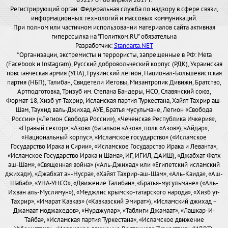
69227 от 06 апреля 2017 г.
Регистрирующий орган: Федеральная служба по надзору в сфере связи,
информационных технологий и массовых коммуникаций.
При полном или частичном использовании материалов сайта активная
гиперссылка на "Политком.RU" обязательна
Разработчик:
Standarta.NET
*Организации, экстремисты и террористы, запрещенные в РФ: Meta
(Facebook и Instagram), Русский добровольческий корпус (РДК), Украинская
повстанческая армия (УПА), Грузинский легион, Национал-Большевистская
партия (НБП), Талибан, Свидетели Иеговы, Мизантропик Дивижн, Братство,
Артподготовка, Тризуб им. Степана Бандеры, НСО, Славянский союз,
Формат-18, Хизб ут-Тахрир, Исламская партия Туркестана, Хайят Тахрир аш-
Шам, Таухид валь-Джихад, АУЕ, Братья мусульмане, Легион «Свобода
России» («Легион Свобода России»), «Чеченская Республика Ичкерия»,
«Правый сектор», «Азов» (батальон «Азов», полк «Азов»), «Айдар»,
«Национальный корпус», «Исламское государство» («Исламское
Государство Ирака и Сирии», «Исламское Государство Ирака и Леванта»,
«Исламское Государство Ирака и Шама», ИГ, ИГИЛ, ДАИШ), «Джабхат Фатх
аш-Шам», «Священная война» («Аль-Джихад» или «Египетский исламский
джихад»), «Джабхат ан-Нусра», «Хайят Тахрир-аш-Шам», «Аль-Каида», «Аш-
Шабаб», «УНА-УНСО», «Движение Талибан», «Братья-мусульмане» («Аль-
Ихван аль-Муслимун»), «Меджлис крымско-татарского народа», «Хизб ут-
Тахрир», «Имарат Кавказ» («Кавказский Эмират»), «Исламский джихад –
Джамаат моджахедов», «Нурджулар», «Таблиги Джамаат», «Лашкар-И-
Тайба», «Исламская партия Туркестана», «Исламское движение