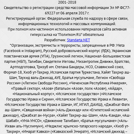
2001-2018
Свидетельство о регистрации средства массовой информации Эл № ФС77-
69227 от 06 апреля 2017 г.
Регистрирующий орган: Федеральная служба по надзору в сфере связи,
информационных технологий и массовых коммуникаций.
При полном или частичном использовании материалов сайта активная
гиперссылка на "Политком.RU" обязательна
Разработчик:
Standarta.NET
*Организации, экстремисты и террористы, запрещенные в РФ: Meta
(Facebook и Instagram), Русский добровольческий корпус (РДК), Украинская
повстанческая армия (УПА), Грузинский легион, Национал-Большевистская
партия (НБП), Талибан, Свидетели Иеговы, Мизантропик Дивижн, Братство,
Артподготовка, Тризуб им. Степана Бандеры, НСО, Славянский союз,
Формат-18, Хизб ут-Тахрир, Исламская партия Туркестана, Хайят Тахрир аш-
Шам, Таухид валь-Джихад, АУЕ, Братья мусульмане, Легион «Свобода
России» («Легион Свобода России»), «Чеченская Республика Ичкерия»,
«Правый сектор», «Азов» (батальон «Азов», полк «Азов»), «Айдар»,
«Национальный корпус», «Исламское государство» («Исламское
Государство Ирака и Сирии», «Исламское Государство Ирака и Леванта»,
«Исламское Государство Ирака и Шама», ИГ, ИГИЛ, ДАИШ), «Джабхат Фатх
аш-Шам», «Священная война» («Аль-Джихад» или «Египетский исламский
джихад»), «Джабхат ан-Нусра», «Хайят Тахрир-аш-Шам», «Аль-Каида», «Аш-
Шабаб», «УНА-УНСО», «Движение Талибан», «Братья-мусульмане» («Аль-
Ихван аль-Муслимун»), «Меджлис крымско-татарского народа», «Хизб ут-
Тахрир», «Имарат Кавказ» («Кавказский Эмират»), «Исламский джихад –