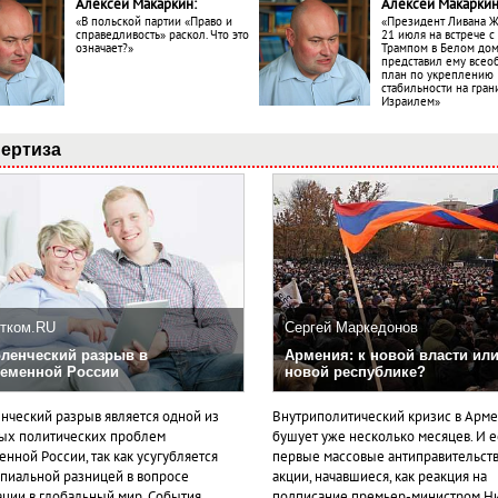
Алексей Макаркин:
Алексей Макаркин
«В польской партии «Право и
«Президент Ливана 
справедливость» раскол. Что это
21 июля на встрече 
означает?»
Трампом в Белом до
представил ему все
план по укреплению
стабильности на гран
Израилем»
ертиза
тком.RU
Сергей Маркедонов
ленческий разрыв в
Армения: к новой власти или
еменной России
новой республике?
нческий разрыв является одной из
Внутриполитический кризис в Арм
ых политических проблем
бушует уже несколько месяцев. И 
нной России, так как усугубляется
первые массовые антиправительст
пиальной разницей в вопросе
акции, начавшиеся, как реакция на
ации в глобальный мир. События
подписание премьер-министром Н