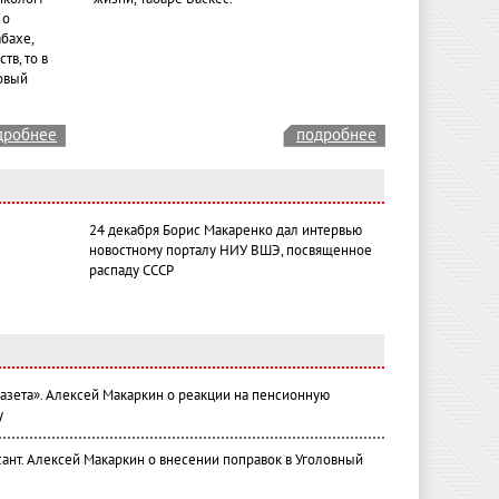
 о
бахе,
тв, то в
овый
дробнее
подробнее
24 декабря Борис Макаренко дал интервью
новостному порталу НИУ ВШЭ, посвященное
распаду СССР
газета». Алексей Макаркин о реакции на пенсионную
у
ант. Алексей Макаркин о внесении поправок в Уголовный