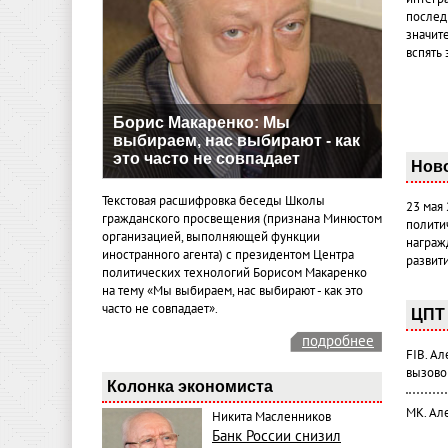
послед
значит
вспять 
Борис Макаренко: Мы
выбираем, нас выбирают - как
это часто не совпадает
Нов
Текстовая расшифровка беседы Школы
23 мая
гражданского просвещения (признана Минюстом
полити
организацией, выполняющей функции
награж
иностранного агента) с президентом Центра
развит
политических технологий Борисом Макаренко
на тему «Мы выбираем, нас выбирают - как это
часто не совпадает».
ЦПТ 
подробнее
FIB. А
вызово
Колонка экономиста
МК. Ал
Никита Масленников
Банк России снизил