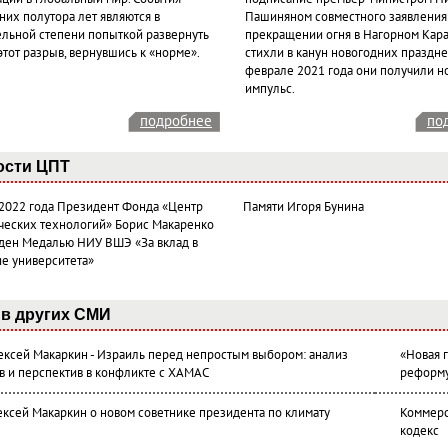
них полутора лет являются в
Пашиняном совместного заявления
ельной степени попыткой развернуть
прекращении огня в Нагорном Кара
этот разрыв, вернувшись к «норме».
стихли в канун новогодних празднес
феврале 2021 года они получили н
импульс.
подробнее
по
ости ЦПТ
 2022 года Президент Фонда «Центр
Памяти Игоря Бунина
ческих технологий» Борис Макаренко
ден Медалью НИУ ВШЭ «За вклад в
ие университета»
в других СМИ
лексей Макаркин - Израиль перед непростым выбором: анализ
«Новая 
в и перспектив в конфликте с ХАМАС
реформ
ексей Макаркин о новом советнике президента по климату
Коммерс
кодекс