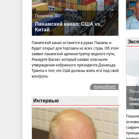
Политком.RU
Панамский канал: США vs.
Китай
Эксп
Панамский канал останется в руках Панамы и
будет открыт для торговли из всех стран. Об этом
заявил панамский администратор водного пути,
Рикаурте Васкес который назвал опасными
утверждения избранного президента Дональда
Трампа о том, что США должны взять его под свой
контроль.
подробнее
Поли
Поко
Интервью
совр
Поколе
основн
совреме
принци
интегр