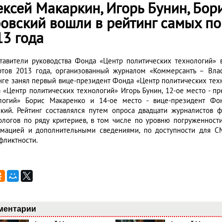
ексей Макаркин, Игорь Бунин, Бор
ровский вошли в рейтинг самых п
13 года
тавители руководства Фонда «Центр политических технологий»
ртов 2013 года, организованный журналом «Коммерсантъ – Влас
нге занял первый вице-президент Фонда «Центр политических техн
 «Центр политических технологий» Игорь Бунин, 12-ое место - п
логий» Борис Макаренко и 14-ое место - вице-президент Фон
ский. Рейтинг составлялся путем опроса двадцати журналисто
ологов по ряду критериев, в том числе по уровню погруженности
мацией и дополнительными сведениями, по доступности для СМ
фликтности.
ментарии