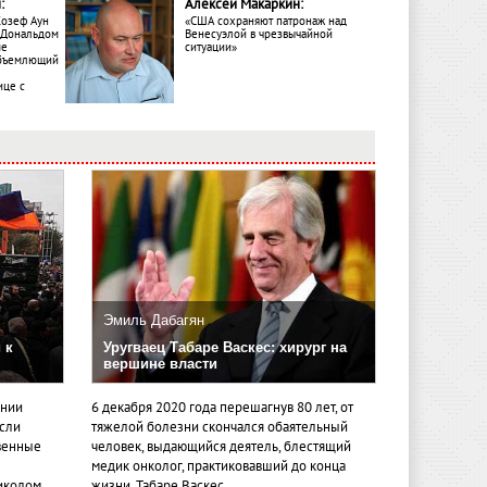
:
Алексей Макаркин:
Жозеф Аун
«США сохраняют патронаж над
с Дональдом
Венесуэлой в чрезвычайной
ме
ситуации»
объемлющий
ице с
Эмиль Дабагян
 к
Уругваец Табаре Васкес: хирург на
вершине власти
ении
6 декабря 2020 года перешагнув 80 лет, от
если
тяжелой болезни скончался обаятельный
венные
человек, выдающийся деятель, блестящий
медик онколог, практиковавший до конца
иколом
жизни, Табаре Васкес.