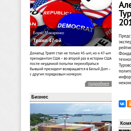
Ал
Ту
20
Борис Макаренко
Предс
Трамп 47-ой
экспе
рейти
Дональд Трамп стал не только 45-ым, но и 47-ым
Фонда
президентом США – во второй раз в истории США
техно
после неудачной попытки переизбраться
Туров
бывший президент возвращается в Белый Дом –
полит
с другим порядковым номером.
инфор
некон
подробнее
Бизнес
Ком