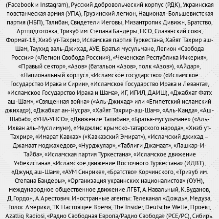
(Facebook и Instagram), Русский добровольческий корпус (РДК), Украинская
повстанческая армия (УПА), Грузинский легион, Национал-Большевистская
партия (НБП), Талибан, Свидетели Иеговы, Мизантропик Дивижн, Братство,
Артподготовка, Тризуб им. Степана Бандеры, НСО, Славянский союз,
Формат-18, Хизб ут-Тахрир, Исламская партия Туркестана, Хайят Тахрир аш-
Шам, Таухид валь-Джихад, АУЕ, Братья мусульмане, Легион «Свобода
России» («Легион Свобода России»), «Чеченская Республика Ичкерия»,
«Правый сектор», «Азов» (батальон «Азов», полк «Азов»), «Айдар»,
«Национальный корпус», «Исламское государство» («Исламское
Государство Ирака и Сирии», «Исламское Государство Ирака и Леванта»,
«Исламское Государство Ирака и Шама», ИГ, ИГИЛ, ДАИШ), «Джабхат Фатх
аш-Шам», «Священная война» («Аль-Джихад» или «Египетский исламский
джихад»), «Джабхат ан-Нусра», «Хайят Тахрир-аш-Шам», «Аль-Каида», «Аш-
Шабаб», «УНА-УНСО», «Движение Талибан», «Братья-мусульмане» («Аль-
Ихван аль-Муслимун»), «Меджлис крымско-татарского народа», «Хизб ут-
Тахрир», «Имарат Кавказ» («Кавказский Эмират»), «Исламский джихад –
Джамаат моджахедов», «Нурджулар», «Таблиги Джамаат», «Лашкар-И-
Тайба», «Исламская партия Туркестана», «Исламское движение
Узбекистана», «Исламское движение Восточного Туркестана» (ИДВТ),
«Джунд аш-Шам», «АУМ Синрике», «Братство» Корчинского, «Тризуб им.
Степана Бандеры», «Организация украинских националистов» (ОУН),
международное общественное движение ЛГБТ, А.Навальный, К.Буданов,
Д.Гордон, А.Арестович. Иностранные агенты: Телеканал «Дождь», Медуза,
Голос Америки, ТК Настоящее Время, The Insider, Deutsche Welle, Проект,
Azatliq Radiosi, «Радио Свободная Европа/Радио Свобода» (PCE/PC), Сибирь.