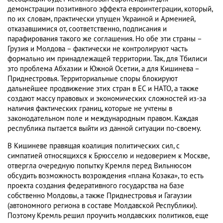
демонстрации позитивного эффекта евроинтеграции, который,
по их словам, практически упущен Украиной и Арменией,
отказавшимися от, соответственно, подписания и
парафирования такого же соглашения. Но обе эти страны –
Грузия и Молдова – фактически не контролируют часть
формально им принадлежащей территории. Так, для Тбилиси
это проблема Абхазии и Южной Осетии, а для Кишинева –
Приднестровья. Территориальные споры блокируют
дальнейшее продвижение этих стран в ЕС и НАТО, а также
создают массу правовых и экономических сложностей из-за
наличия фактических границ, которые не учтены в
законодательном поле и международным правом. Каждая
республика пытается выйти из данной ситуации по-своему.
В Кишиневе правящая коалиция политических сил, с
симпатией относящихся к Брюсселю и недоверием к Москве,
отвергла очередную попытку Кремля перед Вильнюсом
обсудить возможность возрождения «плана Козака», то есть
проекта создания федеративного государства на базе
собственно Молдовы, а также Приднестровья и Гагаузии
(автономного региона в составе Молдавской Республики).
Поэтому Кремль решил проучить молдавских политиков, еще