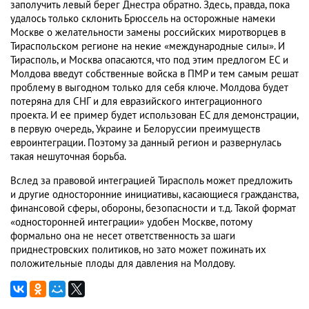
заполучить левый берег Днестра обратно. Здесь, правда, пока
удалось только склонить Брюссель на осторожные намеки
Москве о желательности замены российских миротворцев в
Тираспольском регионе на некие «международные силы». И
Тирасполь, и Москва опасаются, что под этим предлогом ЕС и
Молдова введут собственные войска в ПМР и тем самым решат
проблему в выгодном только для себя ключе. Молдова будет
потеряна для СНГ и для евразийского интеграционного
проекта. И ее пример будет использован ЕС для демонстрации,
в первую очередь, Украине и Белоруссии преимуществ
евроинтеграции. Поэтому за данный регион и развернулась
такая нешуточная борьба.
Вслед за правовой интеграцией Тирасполь может предложить
и другие односторонние инициативы, касающиеся гражданства,
финансовой сферы, обороны, безопасности и т.д. Такой формат
«односторонней интеграции» удобен Москве, потому
формально она не несет ответственность за шаги
приднестровских политиков, но зато может пожинать их
положительные плоды для давления на Молдову.