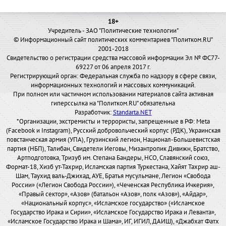
18+
Учредитель - ЗАО "Политические технологии"
© Информационный сайт политических комментариев "Политком.RU"
2001-2018
Свидетельство о регистрации средства массовой информации Эл № ФС77-
69227 от 06 апреля 2017 г.
Регистрирующий орган: Федеральная служба по надзору в сфере связи,
информационных технологий и массовых коммуникаций.
При полном или частичном использовании материалов сайта активная
гиперссылка на "Политком.RU" обязательна
Разработчик:
Standarta.NET
*Организации, экстремисты и террористы, запрещенные в РФ: Meta
(Facebook и Instagram), Русский добровольческий корпус (РДК), Украинская
повстанческая армия (УПА), Грузинский легион, Национал-Большевистская
партия (НБП), Талибан, Свидетели Иеговы, Мизантропик Дивижн, Братство,
Артподготовка, Тризуб им. Степана Бандеры, НСО, Славянский союз,
Формат-18, Хизб ут-Тахрир, Исламская партия Туркестана, Хайят Тахрир аш-
Шам, Таухид валь-Джихад, АУЕ, Братья мусульмане, Легион «Свобода
России» («Легион Свобода России»), «Чеченская Республика Ичкерия»,
«Правый сектор», «Азов» (батальон «Азов», полк «Азов»), «Айдар»,
«Национальный корпус», «Исламское государство» («Исламское
Государство Ирака и Сирии», «Исламское Государство Ирака и Леванта»,
«Исламское Государство Ирака и Шама», ИГ, ИГИЛ, ДАИШ), «Джабхат Фатх