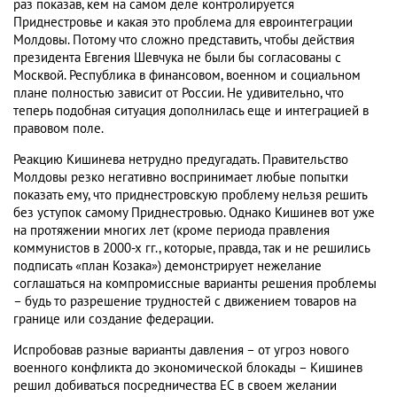
раз показав, кем на самом деле контролируется
Приднестровье и какая это проблема для евроинтеграции
Молдовы. Потому что сложно представить, чтобы действия
президента Евгения Шевчука не были бы согласованы с
Москвой. Республика в финансовом, военном и социальном
плане полностью зависит от России. Не удивительно, что
теперь подобная ситуация дополнилась еще и интеграцией в
правовом поле.
Реакцию Кишинева нетрудно предугадать. Правительство
Молдовы резко негативно воспринимает любые попытки
показать ему, что приднестровскую проблему нельзя решить
без уступок самому Приднестровью. Однако Кишинев вот уже
на протяжении многих лет (кроме периода правления
коммунистов в 2000-х гг., которые, правда, так и не решились
подписать «план Козака») демонстрирует нежелание
соглашаться на компромиссные варианты решения проблемы
– будь то разрешение трудностей с движением товаров на
границе или создание федерации.
Испробовав разные варианты давления – от угроз нового
военного конфликта до экономической блокады – Кишинев
решил добиваться посредничества ЕС в своем желании