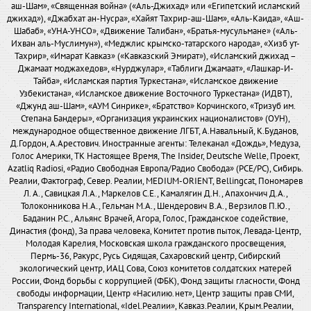
аш-Шам», «Священная война» («Аль-Джихад» или «Египетский исламский
джихад»), «Джабхат ан-Нусра», «Хайят Тахрир-аш-Шам», «Аль-Каида», «Аш-
Шабаб», «УНА-УНСО», «Движение Талибан», «Братья-мусульмане» («Аль-
Ихван аль-Муслимун»), «Меджлис крымско-татарского народа», «Хизб ут-
Тахрир», «Имарат Кавказ» («Кавказский Эмират»), «Исламский джихад –
Джамаат моджахедов», «Нурджулар», «Таблиги Джамаат», «Лашкар-И-
Тайба», «Исламская партия Туркестана», «Исламское движение
Узбекистана», «Исламское движение Восточного Туркестана» (ИДВТ),
«Джунд аш-Шам», «АУМ Синрике», «Братство» Корчинского, «Тризуб им.
Степана Бандеры», «Организация украинских националистов» (ОУН),
международное общественное движение ЛГБТ, А.Навальный, К.Буданов,
Д.Гордон, А.Арестович. Иностранные агенты: Телеканал «Дождь», Медуза,
Голос Америки, ТК Настоящее Время, The Insider, Deutsche Welle, Проект,
Azatliq Radiosi, «Радио Свободная Европа/Радио Свобода» (PCE/PC), Сибирь.
Реалии, Фактограф, Север. Реалии, MEDIUM-ORIENT, Bellingcat, Пономарев
Л. А., Савицкая Л.А., Маркелов С.Е., Камалягин Д.Н., Апахончич Д.А.,
Толоконникова Н.А., Гельман М.А., Шендерович В.А., Верзилов П.Ю.,
Баданин Р.С., Альянс Врачей, Агора, Голос, Гражданское содействие,
Династия (фонд), За права человека, Комитет против пыток, Левада-Центр,
Молодая Карелия, Московская школа гражданского просвещения,
Пермь-36, Ракурс, Русь Сидящая, Сахаровский центр, Сибирский
экологический центр, ИАЦ Сова, Союз комитетов солдатских матерей
России, Фонд борьбы с коррупцией (ФБК), Фонд защиты гласности, Фонд
свободы информации, Центр «Насилию.нет», Центр защиты прав СМИ,
Transparency International, «Idel.Реалии», Кавказ.Реалии, Крым.Реалии,