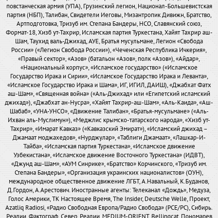
повстанческая армия (УПА), Грузинский легион, Национал-Большевистская
партия (НБП), Талибан, Свидетели Иеговы, Мизантропик Дивижн, Братство,
Артподготовка, Тризуб им. Степана Бандеры, НСО, Славянский союз,
Формат-18, Хизб ут-Тахрир, Исламская партия Туркестана, Хайят Тахрир аш-
Шам, Таухид валь-Джихад, АУЕ, Братья мусульмане, Легион «Свобода
России» («Легион Свобода России»), «Чеченская Республика Ичкерия»,
«Правый сектор», «Азов» (батальон «Азов», полк «Азов»), «Айдар»,
«Национальный корпус», «Исламское государство» («Исламское
Государство Ирака и Сирии», «Исламское Государство Ирака и Леванта»,
«Исламское Государство Ирака и Шама», ИГ, ИГИЛ, ДАИШ), «Джабхат Фатх
аш-Шам», «Священная война» («Аль-Джихад» или «Египетский исламский
джихад»), «Джабхат ан-Нусра», «Хайят Тахрир-аш-Шам», «Аль-Каида», «Аш-
Шабаб», «УНА-УНСО», «Движение Талибан», «Братья-мусульмане» («Аль-
Ихван аль-Муслимун»), «Меджлис крымско-татарского народа», «Хизб ут-
Тахрир», «Имарат Кавказ» («Кавказский Эмират»), «Исламский джихад –
Джамаат моджахедов», «Нурджулар», «Таблиги Джамаат», «Лашкар-И-
Тайба», «Исламская партия Туркестана», «Исламское движение
Узбекистана», «Исламское движение Восточного Туркестана» (ИДВТ),
«Джунд аш-Шам», «АУМ Синрике», «Братство» Корчинского, «Тризуб им.
Степана Бандеры», «Организация украинских националистов» (ОУН),
международное общественное движение ЛГБТ, А.Навальный, К.Буданов,
Д.Гордон, А.Арестович. Иностранные агенты: Телеканал «Дождь», Медуза,
Голос Америки, ТК Настоящее Время, The Insider, Deutsche Welle, Проект,
Azatliq Radiosi, «Радио Свободная Европа/Радио Свобода» (PCE/PC), Сибирь.
Реалии, Фактограф, Север. Реалии, MEDIUM-ORIENT, Bellingcat, Пономарев