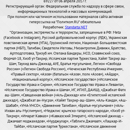
69227 от 06 апреля 2017 г.
Регистрирующий орган: Федеральная служба по надзору в сфере связи,
информационных технологий и массовых коммуникаций.
При полном или частичном использовании материалов сайта активная
гиперссылка на "Политком.RU" обязательна
Разработчик:
Standarta.NET
*Организации, экстремисты и террористы, запрещенные в РФ: Meta
(Facebook и Instagram), Русский добровольческий корпус (РДК), Украинская
повстанческая армия (УПА), Грузинский легион, Национал-Большевистская
партия (НБП), Талибан, Свидетели Иеговы, Мизантропик Дивижн, Братство,
Артподготовка, Тризуб им. Степана Бандеры, НСО, Славянский союз,
Формат-18, Хизб ут-Тахрир, Исламская партия Туркестана, Хайят Тахрир аш-
Шам, Таухид валь-Джихад, АУЕ, Братья мусульмане, Легион «Свобода
России» («Легион Свобода России»), «Чеченская Республика Ичкерия»,
«Правый сектор», «Азов» (батальон «Азов», полк «Азов»), «Айдар»,
«Национальный корпус», «Исламское государство» («Исламское
Государство Ирака и Сирии», «Исламское Государство Ирака и Леванта»,
«Исламское Государство Ирака и Шама», ИГ, ИГИЛ, ДАИШ), «Джабхат Фатх
аш-Шам», «Священная война» («Аль-Джихад» или «Египетский исламский
джихад»), «Джабхат ан-Нусра», «Хайят Тахрир-аш-Шам», «Аль-Каида», «Аш-
Шабаб», «УНА-УНСО», «Движение Талибан», «Братья-мусульмане» («Аль-
Ихван аль-Муслимун»), «Меджлис крымско-татарского народа», «Хизб ут-
Тахрир», «Имарат Кавказ» («Кавказский Эмират»), «Исламский джихад –
Джамаат моджахедов», «Нурджулар», «Таблиги Джамаат», «Лашкар-И-
Тайба», «Исламская партия Туркестана», «Исламское движение