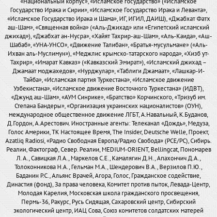
«Национальный корпус», «Исламское государство» («Исламское
Государство Ирака и Сирии», «Исламское Государство Ирака и Леванта»,
«Исламское Государство Ирака и Шама», ИГ, ИГИЛ, ДАИШ), «Джабхат Фатх
аш-Шам», «Священная война» («Аль-Джихад» или «Египетский исламский
джихад»), «Джабхат ан-Нусра», «Хайят Тахрир-аш-Шам», «Аль-Каида», «Аш-
Шабаб», «УНА-УНСО», «Движение Талибан», «Братья-мусульмане» («Аль-
Ихван аль-Муслимун»), «Меджлис крымско-татарского народа», «Хизб ут-
Тахрир», «Имарат Кавказ» («Кавказский Эмират»), «Исламский джихад –
Джамаат моджахедов», «Нурджулар», «Таблиги Джамаат», «Лашкар-И-
Тайба», «Исламская партия Туркестана», «Исламское движение
Узбекистана», «Исламское движение Восточного Туркестана» (ИДВТ),
«Джунд аш-Шам», «АУМ Синрике», «Братство» Корчинского, «Тризуб им.
Степана Бандеры», «Организация украинских националистов» (ОУН),
международное общественное движение ЛГБТ, А.Навальный, К.Буданов,
Д.Гордон, А.Арестович. Иностранные агенты: Телеканал «Дождь», Медуза,
Голос Америки, ТК Настоящее Время, The Insider, Deutsche Welle, Проект,
Azatliq Radiosi, «Радио Свободная Европа/Радио Свобода» (PCE/PC), Сибирь.
Реалии, Фактограф, Север. Реалии, MEDIUM-ORIENT, Bellingcat, Пономарев
Л. А., Савицкая Л.А., Маркелов С.Е., Камалягин Д.Н., Апахончич Д.А.,
Толоконникова Н.А., Гельман М.А., Шендерович В.А., Верзилов П.Ю.,
Баданин Р.С., Альянс Врачей, Агора, Голос, Гражданское содействие,
Династия (фонд), За права человека, Комитет против пыток, Левада-Центр,
Молодая Карелия, Московская школа гражданского просвещения,
Пермь-36, Ракурс, Русь Сидящая, Сахаровский центр, Сибирский
экологический центр, ИАЦ Сова, Союз комитетов солдатских матерей