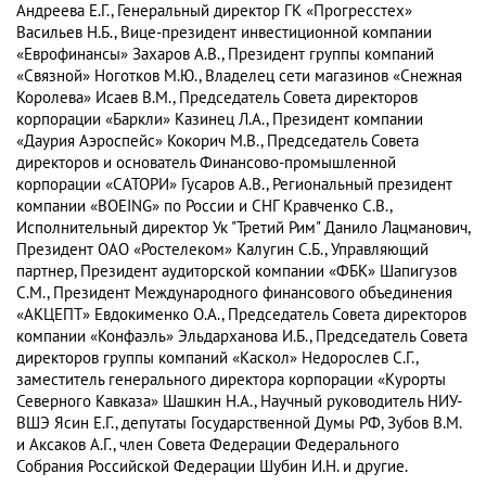
Андреева Е.Г., Генеральный директор ГК «Прогресстех»
Васильев Н.Б., Вице-президент инвестиционной компании
«Еврофинансы» Захаров А.В., Президент группы компаний
«Связной» Ноготков М.Ю., Владелец сети магазинов «Снежная
Королева» Исаев В.М., Председатель Совета директоров
корпорации «Баркли» Казинец Л.А., Президент компании
«Даурия Аэроспейс» Кокорич М.В., Председатель Совета
директоров и основатель Финансово-промышленной
корпорации «САТОРИ» Гусаров А.В., Региональный президент
компании «BOEING» по России и СНГ Кравченко С.В.,
Исполнительный директор Ук "Третий Рим" Данило Лацманович,
Президент ОАО «Ростелеком» Калугин С.Б., Управляющий
партнер, Президент аудиторской компании «ФБК» Шапигузов
С.М., Президент Международного финансового объединения
«АКЦЕПТ» Евдокименко О.А., Председатель Совета директоров
компании «Конфаэль» Эльдарханова И.Б., Председатель Совета
директоров группы компаний «Каскол» Недорослев С.Г.,
заместитель генерального директора корпорации «Курорты
Северного Кавказа» Шашкин Н.А., Научный руководитель НИУ-
ВШЭ Ясин Е.Г., депутаты Государственной Думы РФ, Зубов В.М.
и Аксаков А.Г., член Совета Федерации Федерального
Собрания Российской Федерации Шубин И.Н. и другие.