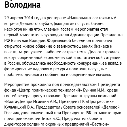
Володина
29 апреля 2014 года в ресторане «Националь» состоялась V
встреча Делового клуба «Двадцать лет спустя: бизнес
несмотря ни на что», главным гостем мероприятия стал
первый заместитель руководителя Администрации Президента
РФ Вячеслав Володин. Формальной беседе он предпочел
открытое живое общение о взаимоотношениях бизнеса и
власти, затронувшее наиболее острые темы. Диалог строился
вокруг современной экономической и политической ситуации
в России, обсуждались необходимость конкуренции, ее вклад в
формирование кадрового ресурса политики, насущные
проблемы делового сообщества и современные вызовы.
Мероприятие проходило под председательством Президента
фонда «Центр политических технологий» Бунина И.М., среди
гостей вечера присутствовали: Президент группы компаний
«Волга-Днепр» Исайкин А.И., Президент ГК «Прогресстех»
Кульчицкий В.А., Председатель Совета основателей «Деловой
России», уполномоченный при Президенте РФ по защите прав
предпринимателей Титов Б.Ю., Председатель Совета
директоров холдинга охранных предприятий «Бастион»