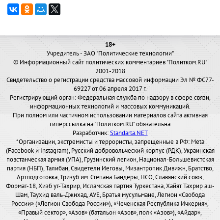
18+
Учредитель - ЗАО "Политические технологии"
© Информационный сайт политических комментариев "Политком.RU"
2001-2018
Свидетельство о регистрации средства массовой информации Эл № ФС77-
69227 от 06 апреля 2017 г.
Регистрирующий орган: Федеральная служба по надзору в сфере связи,
информационных технологий и массовых коммуникаций.
При полном или частичном использовании материалов сайта активная
гиперссылка на "Политком.RU" обязательна
Разработчик:
Standarta.NET
*Организации, экстремисты и террористы, запрещенные в РФ: Meta
(Facebook и Instagram), Русский добровольческий корпус (РДК), Украинская
повстанческая армия (УПА), Грузинский легион, Национал-Большевистская
партия (НБП), Талибан, Свидетели Иеговы, Мизантропик Дивижн, Братство,
Артподготовка, Тризуб им. Степана Бандеры, НСО, Славянский союз,
Формат-18, Хизб ут-Тахрир, Исламская партия Туркестана, Хайят Тахрир аш-
Шам, Таухид валь-Джихад, АУЕ, Братья мусульмане, Легион «Свобода
России» («Легион Свобода России»), «Чеченская Республика Ичкерия»,
«Правый сектор», «Азов» (батальон «Азов», полк «Азов»), «Айдар»,