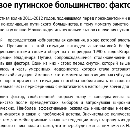
вое путинское большинство: факт
стная волна 2011-2012 годов, поднявшаяся перед президентскими
 консолидации путинского большинства, к тому моменту заметно 
нена успешно. Можно выделить несколько этапов сплочения путинс
й – президентская избирательная кампания, в ходе которой власт
ка. Президент в этой ситуации выглядел альтернативой безбр
ционалистскими слоями общества с периодом 1990-х годов.Второ
урации Владимира Путина, сопровождавшейся столкновениями п
ать два фактора. Один из них - страх перед смутой, который выш
алась и часть умеренных модернистов, которая стала отстраня
ической ситуации. Именно с этого момента оппозиционная субкульт
х пор в кризисных ситуациях способна мобилизовать несколько 
тельная часть периферийных симпатизантов в настоящее время для 
дин фактор, свойственный второму этапу – консервативная в
инство после президентских выборов и затронувшая широкий
ических. Наиболее эффективными оказались инициативы именно
инимаются в связи с проблемой детства. Значительное количес
 с тем, что мейнстримные западные тенденции могут затронуть их д
одного с ним пола и скажет, что теперь будет жить с ним вместе. Н