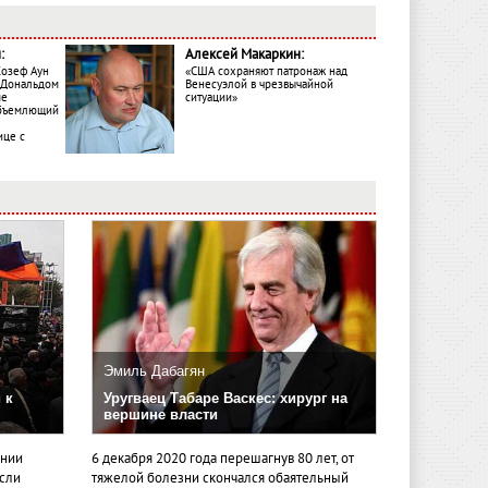
:
Алексей Макаркин:
Жозеф Аун
«США сохраняют патронаж над
с Дональдом
Венесуэлой в чрезвычайной
ме
ситуации»
объемлющий
ице с
Эмиль Дабагян
 к
Уругваец Табаре Васкес: хирург на
вершине власти
ении
6 декабря 2020 года перешагнув 80 лет, от
если
тяжелой болезни скончался обаятельный