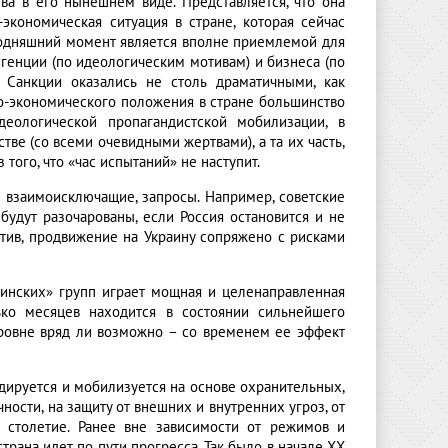
ва в его нынешнем виде. Представляется, что она
-экономическая ситуация в стране, которая сейчас
годняшний момент является вполне приемлемой для
генции (по идеологическим мотивам) и бизнеса (по
 Санкции оказались не столь драматичными, как
но-экономического положения в стране большинство
идеологической пропагандистской мобилизации, в
е (со всеми очевидными жертвами), а та их часть,
 того, что «час испытаний» не наступит.
о взаимоисключащие, запросы. Например, советские
удут разочарованы, если Россия остановится и не
отив, продвижение на Украину сопряжено с рисками
инских» групп играет мощная и целенаправленная
ько месяцев находится в состоянии сильнейшего
уровне вряд ли возможно – со временем ее эффект
дируется и мобилизуется на основе охранительных,
ости, на защиту от внешних и внутренних угроз, от
а столетие. Ранее вне зависимости от режимов и
рана идет по пути прогресса. Так было в начале ХХ