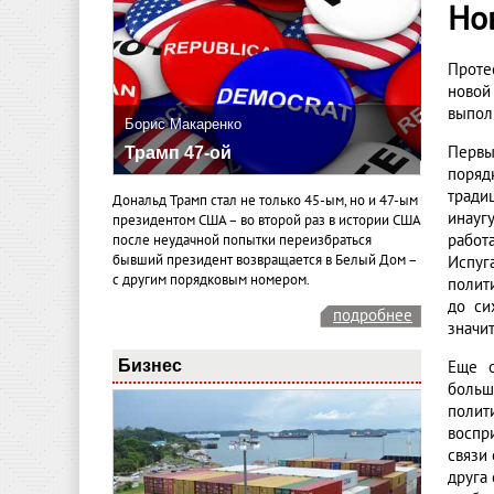
Но
Проте
новой
выпол
Борис Макаренко
Первы
Трамп 47-ой
поряд
тради
Дональд Трамп стал не только 45-ым, но и 47-ым
инауг
президентом США – во второй раз в истории США
работ
после неудачной попытки переизбраться
бывший президент возвращается в Белый Дом –
Испуг
с другим порядковым номером.
полит
до си
подробнее
значи
Бизнес
Еще о
больш
полит
воспр
связи
друга 