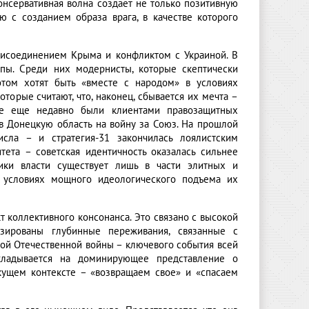
онсервативная волна создает не только позитивную
ую с созданием образа врага, в качестве которого
присоединением Крыма и конфликтом с Украиной. В
ппы. Среди них модернисты, которые скептически
этом хотят быть «вместе с народом» в условиях
торые считают, что, наконец, сбывается их мечта –
ые еще недавно были клиентами правозащитных
 в Донецкую область на войну за Союз. На прошлой
ла – и стратегия-31 закончилась лоялистским
ета – советская идентичность оказалась сильнее
ики власти существует лишь в части элитных и
в условиях мощного идеологического подъема их
 коллективного консонанса. Это связано с высокой
изированы глубинные переживания, связанные с
ой Отечественной войны – ключевого события всей
кладывается на доминирующее представление о
екущем контексте – «возвращаем свое» и «спасаем