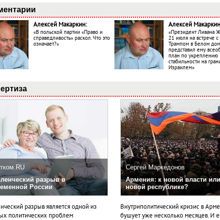
ментарии
Алексей Макаркин:
Алексей Макаркин
«В польской партии «Право и
«Президент Ливана 
справедливость» раскол. Что это
21 июля на встрече 
означает?»
Трампом в Белом до
представил ему все
план по укреплению
стабильности на гран
Израилем»
ертиза
тком.RU
Сергей Маркедонов
ленческий разрыв в
Армения: к новой власти или
еменной России
новой республике?
нческий разрыв является одной из
Внутриполитический кризис в Арм
ых политических проблем
бушует уже несколько месяцев. И 