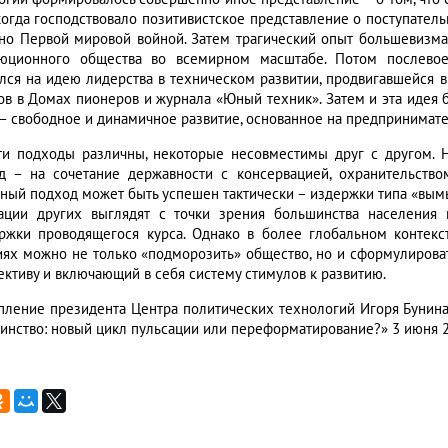
 когда господствовало позитивистское представление о поступател
но Первой мировой войной. Затем трагический опыт большевизма,
юционного общества во всемирном масштабе. Потом послевое
лся на идею лидерства в техническом развитии, продвигавшейся 
ов в Домах пионеров и журнала «Юный техник». Затем и эта идея 
 – свободное и динамичное развитие, основанное на предпринимате
ти подходы различны, некоторые несовместимы друг с другом. Н
д – на сочетание державности с консервацией, охранительств
ный подход может быть успешен тактически – издержки типа «вым
ации других выглядят с точки зрения большинства населени
ржки проводящегося курса. Однако в более глобальном контекст
иях можно не только «подморозить» общество, но и сформулирова
ективу и включающий в себя систему стимулов к развитию.
пление президента Центра политических технологий Игоря Бунин
инство: новый цикл пульсации или переформатирование?» 3 июня 