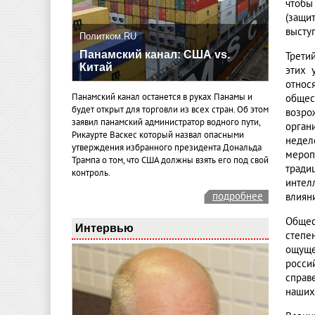
чтобы
(защи
высту
Политком.RU
Панамский канал: США vs.
Трети
Китай
этих 
относ
Панамский канал останется в руках Панамы и
общес
будет открыт для торговли из всех стран. Об этом
возро
заявил панамский администратор водного пути,
орган
Рикаурте Васкес который назвал опасными
недел
утверждения избранного президента Дональда
мероп
Трампа о том, что США должны взять его под свой
тради
контроль.
интел
подробнее
влиян
Общес
Интервью
степе
ощуще
росси
справ
наших