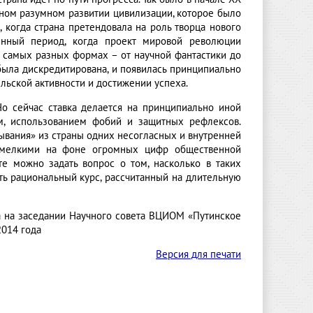
ьном разумном развитии цивилизации, которое было
 когда страна претендовала на роль творца нового
нный период, когда проект мировой революции
в самых разных формах – от научной фантастики до
была дискредитирована, и появилась принципиально
льской активности и достижении успеха.
о сейчас ставка делается на принципиально иной
ом, использованием фобий и защитных рефлексов.
ывания» из страны одних несогласных и внутренней
я мелкими на фоне огромных цифр общественной
е можно задать вопрос о том, насколько в таких
ть рациональный курс, рассчитанный на длительную
а на заседании Научного совета ВЦИОМ «Путинское
2014 года
Версия для печати