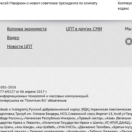
ексей Макаркин о новом советнике президента по климату
Коммерс
кодекс
Колонка экономиста
ЦПТ в других СМИ
Мы 
Видео
Новости ЦПТ
 2001-2026
7-69227 от 06 апреля 2017 г.
и, информационных технологий и массовых коммуникаций.
гиперссылка на "Политком.RU" обязательна
ebook и Instagram), Русский добровольческий корпус (РДК), Украинская повстанческа
одготовка, Тризуб им. Степана Бандеры, НСО, Славянский союз, Формат-18, Хизб ут-Та
бода России»), «Чеченская Республика Ичкерия», «Правый сектор», «Азов» (батальон 
сударство Ирака и Леванта», «Исламское Государство Ирака и Шама», ИГ, ИГИЛ, ДАИШ
-аш-Шам», «Аль-Каида», «Аш-Шабаб», «УНА-УНСО», «Движение Талибан», «Братья-мус
«Исламский джихад – Джамаат моджахедов», «Нурджулар», «Таблиги Джамаат», «Лашка