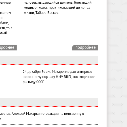
венные
человек, выдающийся деятель, блестящий
медик онколог, практиковавший до конца
иколом
жизни, Табаре Васкес.
 о
бахе,
тв, то в
овый
дробнее
подробнее
24 декабря Борис Макаренко дал интервью
новостному порталу НИУ ВШЭ, посвященное
распаду СССР
газета». Алексей Макаркин о реакции на пенсионную
у