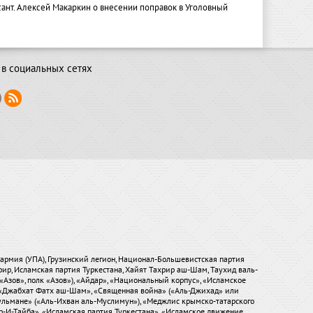
ант. Алексей Макаркин о внесении поправок в Уголовный
в социальных сетях
я армия (УПА), Грузинский легион, Национал-Большевистская партия
хрир, Исламская партия Туркестана, Хайят Тахрир аш-Шам, Таухид валь-
«Азов», полк «Азов»), «Айдар», «Национальный корпус», «Исламское
), «Джабхат Фатх аш-Шам», «Священная война» («Аль-Джихад» или
ульмане» («Аль-Ихван аль-Муслимун»), «Меджлис крымско-татарского
р-И-Тайба», «Исламская партия Туркестана», «Исламское движение