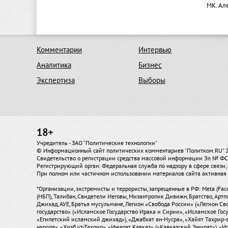
МК. Ал
Комментарии
Интервью
Аналитика
Бизнес
Экспертиза
Выборы
18+
Учредитель - ЗАО "Политические технологии"
© Информационный сайт политических комментариев "Политком.RU"
Свидетельство о регистрации средства массовой информации Эл № ФС7
Регистрирующий орган: Федеральная служба по надзору в сфере связ
При полном или частичном использовании материалов сайта активная 
*Организации, экстремисты и террористы, запрещенные в РФ: Meta (Fac
(НБП), Талибан, Свидетели Иеговы, Мизантропик Дивижн, Братство, Артп
Джихад, АУЕ, Братья мусульмане, Легион «Свобода России» («Легион Сво
государство» («Исламское Государство Ирака и Сирии», «Исламское Го
«Египетский исламский джихад»), «Джабхат ан-Нусра», «Хайят Тахрир
народа», «Хизб ут-Тахрир», «Имарат Кавказ» («Кавказский Эмират»), 