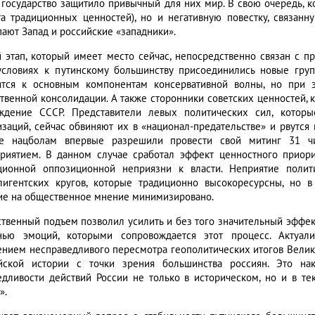
 государство защитило привычный для них мир. В свою очередь, к
та традиционных ценностей), но и негативную повестку, связанн
пают Запад и российские «западники».
й этап, который имеет место сейчас, непосредственно связан с 
условиях к путинскому большинству присоединились новые гру
ятся к основным компонентам консервативной волны, но при 
твенной консолидации. А также сторонники советских ценностей, ко
ждение СССР. Представители левых политических сил, котор
изаций, сейчас обвиняют их в «национал-предательстве» и рвутся
е нацболам впервые разрешили провести свой митинг 31 чис
риятием. В данном случае сработал эффект ценностного приорит
ционной оппозиционной неприязни к власти. Неприятие полит
лигентских кругов, которые традиционно высокоресурсны, но 
ие на общественное мнение минимизировано.
твенный подъем позволил усилить и без того значительный эффект
нью эмоций, которыми сопровождается этот процесс. Актуал
нием несправедливого пересмотра геополитических итогов Велик
йской истории с точки зрения большинства россиян. Это на
едливости действий России не только в историческом, но и в т
».