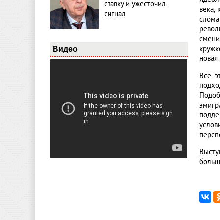
ставку и ужесточил
века,
сигнал
слома
револ
смени
кружк
Видео
новая
Все э
подхо
Подоб
эмигр
подде
услов
персп
Высту
больш