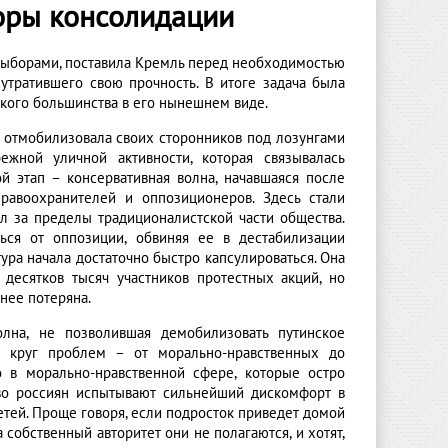
оры консолидации
 выборами, поставила Кремль перед необходимостью
утратившего свою прочность. В итоге задача была
кого большинства в его нынешнем виде.
ь отмобилизовала своих сторонников под лозунгами
ежной уличной активности, которая связывалась
й этап – консервативная волна, начавшаяся после
равоохранителей и оппозиционеров. Здесь стали
ел за пределы традиционалистской части общества.
ться от оппозиции, обвиняя ее в дестабилизации
ура начала достаточно быстро капсулироваться. Она
десятков тысяч участников протестных акций, но
нее потеряна.
олна, не позволившая демобилизовать путинское
 круг проблем – от морально-нравственных до
 в морально-нравственной сфере, которые остро
тво россиян испытывают сильнейший дискомфорт в
етей. Проще говоря, если подросток приведет домой
а собственный авторитет они не полагаются, и хотят,