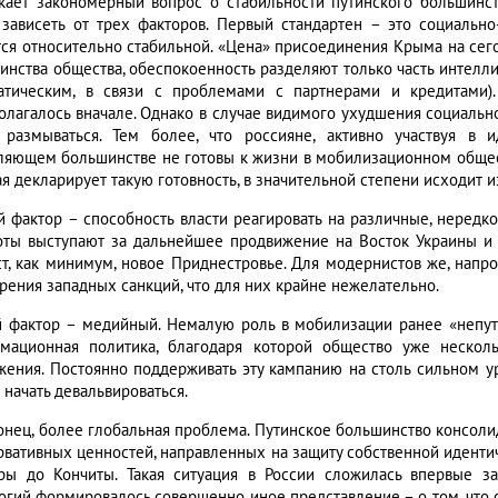
кает закономерный вопрос о стабильности путинского большинст
 зависеть от трех факторов. Первый стандартен – это социально
тся относительно стабильной. «Цена» присоединения Крыма на се
инства общества, обеспокоенность разделяют только часть интелли
атическим, в связи с проблемами с партнерами и кредитами).
олагалось вначале. Однако в случае видимого ухудшения социаль
 размываться. Тем более, что россияне, активно участвуя в 
ляющем большинстве не готовы к жизни в мобилизационном обществ
я декларирует такую готовность, в значительной степени исходит из
й фактор – способность власти реагировать на различные, нередк
оты выступают за дальнейшее продвижение на Восток Украины и б
ст, как минимум, новое Приднестровье. Для модернистов же, напр
рения западных санкций, что для них крайне нежелательно.
й фактор – медийный. Немалую роль в мобилизации ранее «непут
мационная политика, благодаря которой общество уже нескол
жения. Постоянно поддерживать эту кампанию на столь сильном 
 начать девальвироваться.
конец, более глобальная проблема. Путинское большинство консоли
рвативных ценностей, направленных на защиту собственной идентичн
ры до Кончиты. Такая ситуация в России сложилась впервые з
огий формировалось совершенно иное представление – о том, что ст