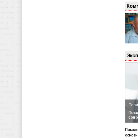
Ком
Эксп
Поли
Поко
совр
Поколе
основн