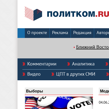
О проекте
Реклама
Редакция
Автор
Ближний Восто
Комментарии
Аналитика
Видео
ЦПТ в других СМИ
Выборы
Мод
04.06.