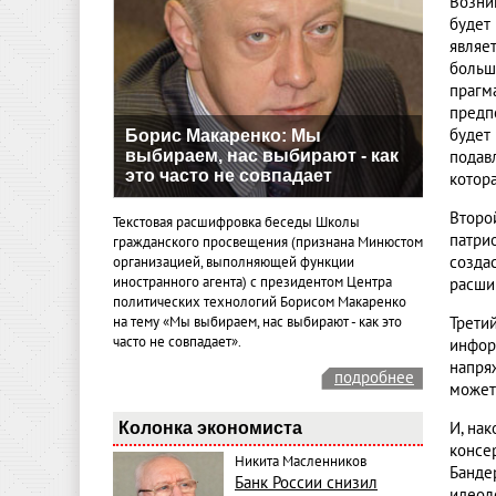
Возни
будет
являе
больш
прагм
предп
будет
Борис Макаренко: Мы
выбираем, нас выбирают - как
подав
это часто не совпадает
котора
Второ
Текстовая расшифровка беседы Школы
патри
гражданского просвещения (признана Минюстом
созда
организацией, выполняющей функции
иностранного агента) с президентом Центра
расши
политических технологий Борисом Макаренко
на тему «Мы выбираем, нас выбирают - как это
Трети
часто не совпадает».
инфор
напря
подробнее
может
Колонка экономиста
И, на
консе
Никита Масленников
Банде
Банк России снизил
идеол