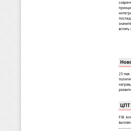
совреме
принци
интегр
послед
значит
вспять 
Нов
23 мая
полити
награж
развит
ЦПТ 
FIB. А
вызово