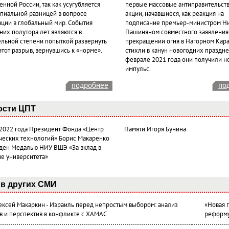
нной России, так как усугубляется
первые массовые антиправительст
пиальной разницей в вопросе
акции, начавшиеся, как реакция на
ации в глобальный мир. События
подписание премьер-министром Н
них полутора лет являются в
Пашиняном совместного заявления
ельной степени попыткой развернуть
прекращении огня в Нагорном Кара
этот разрыв, вернувшись к «норме».
стихли в канун новогодних празднес
феврале 2021 года они получили н
импульс.
подробнее
по
ости ЦПТ
 2022 года Президент Фонда «Центр
Памяти Игоря Бунина
ческих технологий» Борис Макаренко
ден Медалью НИУ ВШЭ «За вклад в
ие университета»
в других СМИ
лексей Макаркин - Израиль перед непростым выбором: анализ
«Новая 
в и перспектив в конфликте с ХАМАС
реформ