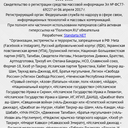
Свидетельство о регистрации средства массовой информации Эл № ФС77-
69227 от 06 апреля 2017 г.
Регистрирующий орган: Федеральная служба по надзору в сфере связи,
информационных технологий и массовых коммуникаций.
При полном или частичном использовании материалов сайта активная
гиперссылка на "Политком.RU" обязательна
Разработчик:
Standarta.NET
*Организации, экстремисты и террористы, запрещенные в РФ: Meta
(Facebook и Instagram), Русский добровольческий корпус (РДК), Украинская
повстанческая армия (УПА), Грузинский легион, Национал-Большевистская
партия (НБП), Талибан, Свидетели Иеговы, Мизантропик Дивижн, Братство,
Артподготовка, Тризуб им. Степана Бандеры, НСО, Славянский союз,
Формат-18, Хизб ут-Тахрир, Исламская партия Туркестана, Хайят Тахрир аш-
Шам, Таухид валь-Джихад, АУЕ, Братья мусульмане, Легион «Свобода
России» («Легион Свобода России»), «Чеченская Республика Ичкерия»,
«Правый сектор», «Азов» (батальон «Азов», полк «Азов»), «Айдар»,
«Национальный корпус», «Исламское государство» («Исламское
Государство Ирака и Сирии», «Исламское Государство Ирака и Леванта»,
«Исламское Государство Ирака и Шама», ИГ, ИГИЛ, ДАИШ), «Джабхат Фатх
аш-Шам», «Священная война» («Аль-Джихад» или «Египетский исламский
джихад»), «Джабхат ан-Нусра», «Хайят Тахрир-аш-Шам», «Аль-Каида», «Аш-
Шабаб», «УНА-УНСО», «Движение Талибан», «Братья-мусульмане» («Аль-
Ихван аль-Муслимун»), «Меджлис крымско-татарского народа», «Хизб ут-
Тахрир», «Имарат Кавказ» («Кавказский Эмират»), «Исламский джихад –