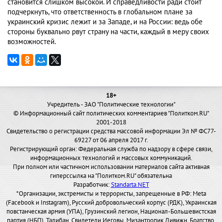
становится слишком высокой. И справедливости ради стоит
подчеркнуть, что ответственность в глобальном плане за
украинский кризис лежит и за Западе, и на России: ведь обе
стороны буквально рвут страну на части, каждый в меру своих
возможностей.
18+
Учредитель - ЗАО "Политические технологии"
© Информационный сайт политических комментариев "Политком.RU"
2001-2018
Свидетельство о регистрации средства массовой информации Эл № ФС77-
69227 от 06 апреля 2017 г.
Регистрирующий орган: Федеральная служба по надзору в сфере связи,
информационных технологий и массовых коммуникаций.
При полном или частичном использовании материалов сайта активная
гиперссылка на "Политком.RU" обязательна
Разработчик:
Standarta.NET
*Организации, экстремисты и террористы, запрещенные в РФ: Meta
(Facebook и Instagram), Русский добровольческий корпус (РДК), Украинская
повстанческая армия (УПА), Грузинский легион, Национал-Большевистская
партия (НБП), Талибан, Свидетели Иеговы, Мизантропик Дивижн, Братство,