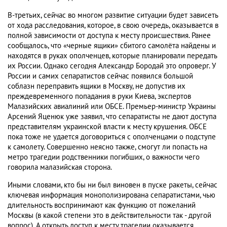
В-третьих, сейчас во многом развитие ситуации будет зависеть
от хода расследования, которое, в свою очередь, оказывается в
полной зависимости от доступа к месту происшествия. Ранее
сообщалось, что «черные ящики» сбитого самолёта найдены и
находятся в руках ополченцев, которые планировали передать
их России. Однако сегодня Александр Бородай это опроверг. У
России и самих сепаратистов сейчас появился большой
соблазн переправить ящики в Москву, не допустив их
преждевременного попадания в руки Киева, экспертов
Малазийских авиалиний или ОБСЕ. Премьер-министр Украины
Арсений Яценюк уже заявил, что сепаратисты не дают доступа
представителям украинской власти к месту крушения. ОБСЕ
пока тоже не удается договориться с ополченцами о подступе
к самолету. Совершенно неясно также, смогут ли попасть на
метро трагедии родственники погибших, о важности чего
говорила малазийская сторона.
Иными словами, кто бы ни был виновен в пуске ракеты, сейчас
ключевая информация монополизирована сепаратистами, чью
длительность воспринимают как функцию от пожеланий
Москвы (в какой степени это в действительности так - другой
вопрос). А открыть доступ к месту трагедии оказывается