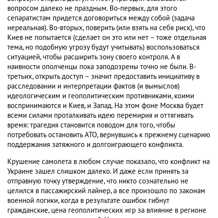
вопросом далеко не праздным. Во-первых, для этого
сепаратистам придется договориться между собой (задача
нереальная). Во-вторых, поверить (или взять на себя риск), что
Киев не попытается (сделает он это или нет – тоже отдельная
тема, но подобную угрозу будут учитывать) воспользоваться
ситуацией, чтобы расширить зону своего контроля. А в
наивности ополченцы пока заподозрены точно не были. В-
третьих, открыть доступ – значит предоставить инициативу в
расследовании и интерпретации фактов (и вымыслов)
идеологическим и геополитическим противниками, коими
воспринимаются и Киев, и Запад. На этом фоне Москва будет
всеми силами проталкивать идею перемирия и оттягивать
время: трагедия становится поводом для того, чтобы
потребовать остановить АТО, вернувшись к прежнему сценарию
поддержания затяжного и долгоиграющего конфликта.
Крушение самолета в любом случае показало, что конфликт на
Украине зашел слишком далеко. И даже если принять за
отправную точку утверждение, что никто сознательно не
целился в пассажирский лайнер, а все произошло по законам
военной логики, когда в результате ошибок гибнут
гражданские, цена геополитических игр за влияние в регионе