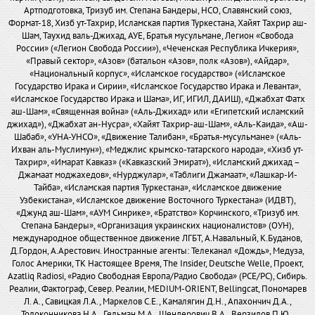
Артподготовка, Тризуб им. Степана Бандеры, НСО, Славянский союз,
Формат-18, Хизб ут-Тахрир, Исламская партия Туркестана, Хайят Тахрир аш-
Шам, Таухид валь-Джихад, АУЕ, Братья мусульмане, Легион «Свобода
России» («Легион Свобода России»), «Чеченская Республика Ичкерия»,
«Правый сектор», «Азов» (батальон «Азов», полк «Азов»), «Айдар»,
«Национальный корпус», «Исламское государство» («Исламское
Государство Ирака и Сирии», «Исламское Государство Ирака и Леванта»,
«Исламское Государство Ирака и Шама», ИГ, ИГИЛ, ДАИШ), «Джабхат Фатх
аш-Шам», «Священная война» («Аль-Джихад» или «Египетский исламский
джихад»), «Джабхат ан-Нусра», «Хайят Тахрир-аш-Шам», «Аль-Каида», «Аш-
Шабаб», «УНА-УНСО», «Движение Талибан», «Братья-мусульмане» («Аль-
Ихван аль-Муслимун»), «Меджлис крымско-татарского народа», «Хизб ут-
Тахрир», «Имарат Кавказ» («Кавказский Эмират»), «Исламский джихад –
Джамаат моджахедов», «Нурджулар», «Таблиги Джамаат», «Лашкар-И-
Тайба», «Исламская партия Туркестана», «Исламское движение
Узбекистана», «Исламское движение Восточного Туркестана» (ИДВТ),
«Джунд аш-Шам», «АУМ Синрике», «Братство» Корчинского, «Тризуб им.
Степана Бандеры», «Организация украинских националистов» (ОУН),
международное общественное движение ЛГБТ, А.Навальный, К.Буданов,
Д.Гордон, А.Арестович. Иностранные агенты: Телеканал «Дождь», Медуза,
Голос Америки, ТК Настоящее Время, The Insider, Deutsche Welle, Проект,
Azatliq Radiosi, «Радио Свободная Европа/Радио Свобода» (PCE/PC), Сибирь.
Реалии, Фактограф, Север. Реалии, MEDIUM-ORIENT, Bellingcat, Пономарев
Л. А., Савицкая Л.А., Маркелов С.Е., Камалягин Д.Н., Апахончич Д.А.,
Толоконникова Н.А., Гельман М.А., Шендерович В.А., Верзилов П.Ю.,