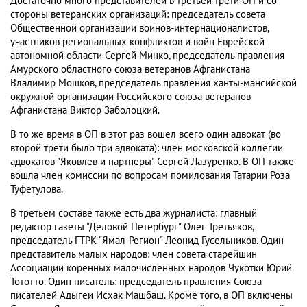
Достаточно много представителей в третьей трети ОП и со
стороны ветеранских организаций: председатель совета
Общественной организации воинов-интернационалистов,
участников региональных конфликтов и войн Еврейской
автономной области Сергей Минко, председатель правления
Амурского областного союза ветеранов Афганистана
Владимир Мошков, председатель правления ханты-мансийской
окружной организации Российского союза ветеранов
Афганистана Виктор Заболоцкий.
В то же время в ОП в этот раз вошел всего один адвокат (во
второй трети было три адвоката): член московской коллегии
адвокатов "Яковлев и партнеры" Сергей Лазуренко. В ОП также
вошла член комиссии по вопросам помилования Татарии Роза
Туфетулова.
В третьем составе также есть два журналиста: главный
редактор газеты "Деловой Петербург" Олег Третьяков,
председатель ГТРК "Ямал-Регион" Леонид Гусельников. Один
представитель малых народов: член совета старейшин
Ассоциации коренных малочисленных народов Чукотки Юрий
Тототто. Один писатель: председатель правления Союза
писателей Адыгеи Исхак Машбаш. Кроме того, в ОП включены