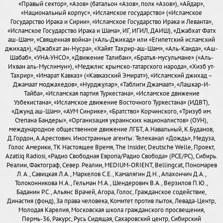
«Правый сектор», «Азов» (батальон «Азов», полк «Азов»), «Айдар»,
«Национальный корпус», «Исламское государство» («Исламское
Государство Ирака и Сирии», «Исламское Государство Ирака и Леванта»,
«Исламское Государство Ирака и Шама», ИГ, ИГИЛ, ДАИШ), «Джабхат Фатх
аш-Шам», «Священная война» («Аль-Джихад» или «Египетский исламский
джихад»), «Джабхат ан-Нусра», «Хайят Тахрир-аш-Шам», «Аль-Каида», «Аш-
Шабаб», «УНА-УНСО», «Движение Талибан», «Братья-мусульмане» («Аль-
Ихван аль-Муслимун»), «Меджлис крымско-татарского народа», «Хизб ут-
Тахрир», «Имарат Кавказ» («Кавказский Эмират»), «Исламский джихад –
Джамаат моджахедов», «Нурджулар», «Таблиги Джамаат», «Лашкар-И-
Тайба», «Исламская партия Туркестана», «Исламское движение
Узбекистана», «Исламское движение Восточного Туркестана» (ИДВТ),
«Джунд аш-Шам», «АУМ Синрике», «Братство» Корчинского, «Тризуб им.
Степана Бандеры», «Организация украинских националистов» (ОУН),
международное общественное движение ЛГБТ, А.Навальный, К.Буданов,
Д.Гордон, А.Арестович. Иностранные агенты: Телеканал «Дождь», Медуза,
Голос Америки, ТК Настоящее Время, The Insider, Deutsche Welle, Проект,
Azatliq Radiosi, «Радио Свободная Европа/Радио Свобода» (PCE/PC), Сибирь.
Реалии, Фактограф, Север. Реалии, MEDIUM-ORIENT, Bellingcat, Пономарев
Л. А., Савицкая Л.А., Маркелов С.Е., Камалягин Д.Н., Апахончич Д.А.,
Толоконникова Н.А., Гельман М.А., Шендерович В.А., Верзилов П.Ю.,
Баданин Р.С., Альянс Врачей, Агора, Голос, Гражданское содействие,
Династия (фонд), За права человека, Комитет против пыток, Левада-Центр,
Молодая Карелия, Московская школа гражданского просвещения,
Пермь-36, Ракурс, Русь Сидящая, Сахаровский центр, Сибирский