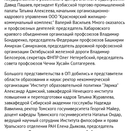
Давид Пашаев, президент Кузбасской торгово-промышленной
палаты Татьяна Алексеева, начальник организационно-
кадрового управления ООО "Красноярский жилищно-
коммунальный комплекс" Валерий Васильев. Много оказалось
и профсоюзных деятелей: председатель Хабаровского
краевого объединения организаций профсоюзов Владимир
Бондаренко, председатель Федерации профсоюзов Башкирии
Амирхан Самирханов, председатель дорожной профсоюзной
организации Октябрьской железной дороги Владимир
Белозеров, секретарь ФНПР Олег Нетеребский, председатель
совета профсоюзов Чечни Хусайн Солтагереев.
Большого представительства в ОП добились и представители
области образования и науки: ректор некоммерческой
организации "Институт образовательной политики "Эврика"
Александр Адамский, завкафедрой Ненецкого института
повышения и переподготовки кадров Татьяна Журавлева,
завкафедрой Сибирской академии госслужбы Надежда
Вавилина, ректор Томского госуниверситета Георгий Майер,
доцент кафедры Тувинского госуниверситета Наталья Ондар,
ведущий научный сотрудник Института философии и права
Уральского отделения РАН Елена Дьякова, председатель