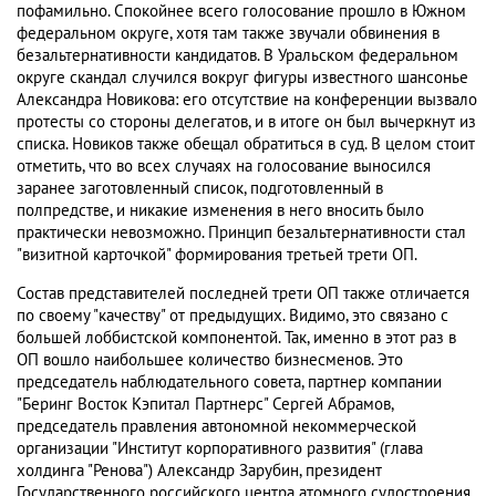
пофамильно. Спокойнее всего голосование прошло в Южном
федеральном округе, хотя там также звучали обвинения в
безальтернативности кандидатов. В Уральском федеральном
округе скандал случился вокруг фигуры известного шансонье
Александра Новикова: его отсутствие на конференции вызвало
протесты со стороны делегатов, и в итоге он был вычеркнут из
списка. Новиков также обещал обратиться в суд. В целом стоит
отметить, что во всех случаях на голосование выносился
заранее заготовленный список, подготовленный в
полпредстве, и никакие изменения в него вносить было
практически невозможно. Принцип безальтернативности стал
"визитной карточкой" формирования третьей трети ОП.
Состав представителей последней трети ОП также отличается
по своему "качеству" от предыдущих. Видимо, это связано с
большей лоббистской компонентой. Так, именно в этот раз в
ОП вошло наибольшее количество бизнесменов. Это
председатель наблюдательного совета, партнер компании
"Беринг Восток Кэпитал Партнерс" Сергей Абрамов,
председатель правления автономной некоммерческой
организации "Институт корпоративного развития" (глава
холдинга "Ренова") Александр Зарубин, президент
Государственного российского центра атомного судостроения