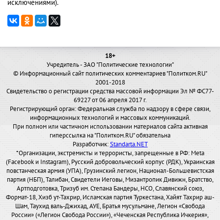
исключениями).
18+
Учредитель - ЗАО "Политические технологии"
© Информационный сайт политических комментариев "Политком.RU"
2001-2018
Свидетельство о регистрации средства массовой информации Эл № ФС77-
69227 от 06 апреля 2017 г.
Регистрирующий орган: Федеральная служба по надзору в сфере связи,
информационных технологий и массовых коммуникаций.
При полном или частичном использовании материалов сайта активная
гиперссылка на "Политком.RU" обязательна
Разработчик:
Standarta.NET
*Организации, экстремисты и террористы, запрещенные в РФ: Meta
(Facebook и Instagram), Русский добровольческий корпус (РДК), Украинская
повстанческая армия (УПА), Грузинский легион, Национал-Большевистская
партия (НБП), Талибан, Свидетели Иеговы, Мизантропик Дивижн, Братство,
Артподготовка, Тризуб им. Степана Бандеры, НСО, Славянский союз,
Формат-18, Хизб ут-Тахрир, Исламская партия Туркестана, Хайят Тахрир аш-
Шам, Таухид валь-Джихад, АУЕ, Братья мусульмане, Легион «Свобода
России» («Легион Свобода России»), «Чеченская Республика Ичкерия»,