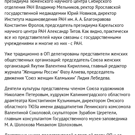
президиума Тюменского научного центра Сибирского
отделения РАН Владимир Мельников, ректор Ярославской
государственной медакадемии Юрий Новиков, директор
Института машиноведения РАН им. А. А. Благонравова
Константин Фролов, председатель президиума Карельского
научного центра РАН Александр Титов. Как видно, практически
все из представителей науки связаны с государственными
учреждениями и многие из них - с РАН.
Уже традиционно в ОП делегированы представители женских
общественных организаций: председатель Союза женских
организаций Якутии Валентина Кириллина, главный редактор
журнала "Женщины России" Фазу Алиева, председатель
движения "Союз женщин Калмыкии" Лидия Лебедева.
Деятели культуры представлены членом Союза художников
Николаем Петеровым, худруком Калининградского областного
драмтеатра Константином Кузьминым, директором Омского
областного ТЮЗа имени двадцатилетия Ленинского комсомола
Валентиной Соколовой, скульптором Зурабом Церетели,
главным консультантом Государственного музея-заповедника
М. А. Шолохова Михаилом Шолоховым.