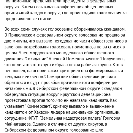
полномочные представители президента в федеральных
округах. Затем созывалась конференция общественных
организаций каждого округа, где происходили голосования за
представленные списки.
Во всех семи случаях голосование оборачивалось скандалом.
В Приволжском федеральном округе голосование прошло за
две минуты, что вызвало негодование части общественников в
зале: они потребовали голосовать поименно, а не за список в
целом. Член мордовского молодежного общественного
движения "Созидание" Алексей Помелов заявил: "Получилось,
что делегатов от округа избрала некая рабочая группа. Кто в
нее вошел, на основе каких критериев она формировалась и
кем, нам неизвестно". Самарские общественники решили
обратиться в суд с просьбой признать итоги конференции
незаконными. В Сибирском федеральном округе скандалом
обернулась ситуация вокруг иркутской делегации: она
протестовала против того, что ей навязали кандидата. Как
указывает "Коммерсант", критику вызвало и выдвижение
кандидатом от Хакасии лидера национальной организации,
сотрудника ФГУП "Земельная кадастровая палата" Григория
Майнагашева. Однако в отличие от других округов, в
Сибирском федеральном округе голосование шло