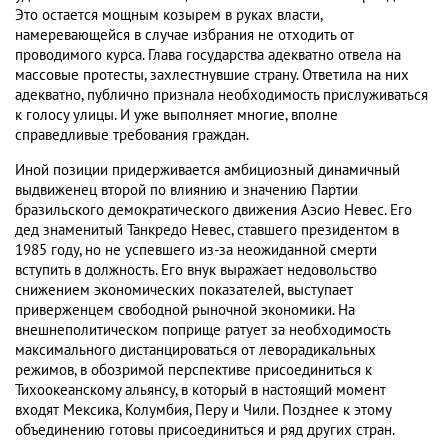
Это остается мощным козырем в руках власти,
намеревающейся в случае избрания не отходить от
проводимого курса. Глава государства адекватно отвела на
массовые протесты, захлестнувшие страну. Ответила на них
адекватно, публично признала необходимость прислуживаться
к голосу улицы. И уже выполняет многие, вполне
справедливые требования граждан.
Иной позиции придерживается амбициозный динамичный
выдвиженец второй по влиянию и значению Партии
бразильского демократического движения Аэсио Невес. Его
дед знаменитый Танкредо Невес, ставшего президентом в
1985 году, но не успевшего из-за неожиданной смерти
вступить в должность. Его внук выражает недовольство
снижением экономических показателей, выступает
приверженцем свободной рыночной экономики. На
внешнеполитическом поприще ратует за необходимость
максимального дистанцироваться от леворадикальных
режимов, в обозримой перспективе присоединиться к
Тихоокеанскому альянсу, в который в настоящий момент
входят Мексика, Колумбия, Перу и Чили. Позднее к этому
объединению готовы присоединиться и ряд других стран.