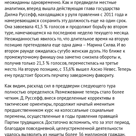
неожиданны одновременно. Как и предвидели местные
аналитики, вперед вышла действующая глава государства
Дилма Руссефф, находящаяся у руля правления с 2011 года и
намеревающаяся сохранить эту должность еще на один срок.
Она завоевала 41,5 % голосов и продолжит борьбу во втором
туре, намечающемся на последнюю неделю текущего месяца.
Неожиданностью явилось то, что длительное время на вторую
позицию претендовала еще одна дама – Марина Силва. И во
втором раунде ожидалась сугубо женская дуэль. Но ближе к
промежуточному финишу она заметно снизила обороты и,
получив только 21,3 % голосов, переместилась на третье
место. На вторую позицию, с 33,6% вышел Аэсио Невес. Теперь
ему предстоит бросить перчатку заведомому фавориту.
Как видим, расклад сил в преддверии следующего тура
полностью определился. Размежевание теперь стало более
четким. Д. Руссефф, внеся определенные коррективы в
тактические ориентиры, продолжит начатый именитым
предшественником курс на колоссальные социальные
перемены, осуществленные в годы правления правящей
Партии трудящихся. Достаточно вспомнить, что за этот период,
благодаря повседневной, целеустремленной деятельности
удалось вызволить из нищеты более 36 миллионов граждан.