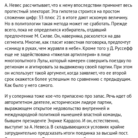
А. Невес рассчитывает, что к нему впоследствии примкнет весь
протестный электорат. Эта гипотеза строится на простом
сложении цифр: 33 плюс 21 в итоге дают искомую величину.
Но в политологии такая метода может не сработать. Прежде
всего, пока не определился избиратель, отдавший
предпочтение М. Силве. Он, наверняка, расколется на два
сегмента. Многие, как гласит известная поговорка, предпочтут
«синицу в руках, чем журавля в небе». Кроме того у Д. Руссефф
еще не задействована «тяжелая артиллерия» в лице
многоопытного Лулы, который намерен совершить поездку по
регионам и агитировать за выдвиженку своей партии. При этом
он использует такой аргумент, когда заявляет, что ее второй
срок окажется более успешным по сравнению с предыдущим.
Как было у него самого.
И у соперника тоже кое-что припасено про запас. Речь идет об
авторитетном деятеле, историческом лидере партии,
выражающем открытое недовольство внутренней и
международной политикой нынешней властной команды,
бывшем президенте Энрике Кардозо. И он, естественно,
выступит за А. Невеса. В складывающихся условиях крайне
затруднительно предсказать итоги поединка за высший пост.