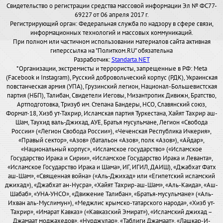
Свидетельство о регистрации средства массовой информации Эл № ФС77-
69227 от 06 апреля 2017 г.
Регистрирующий орган: Федеральная служба по надзору в сфере связи,
информационных технологий и массовых коммуникаций.
При полном или частичном использовании материалов сайта активная
гиперссылка на "Политком.RU" обязательна
Разработчик:
Standarta.NET
*Организации, экстремисты и террористы, запрещенные в РФ: Meta
(Facebook и Instagram), Русский добровольческий корпус (РДК), Украинская
повстанческая армия (УПА), Грузинский легион, Национал-Большевистская
партия (НБП), Талибан, Свидетели Иеговы, Мизантропик Дивижн, Братство,
Артподготовка, Тризуб им. Степана Бандеры, НСО, Славянский союз,
Формат-18, Хизб ут-Тахрир, Исламская партия Туркестана, Хайят Тахрир аш-
Шам, Таухид валь-Джихад, АУЕ, Братья мусульмане, Легион «Свобода
России» («Легион Свобода России»), «Чеченская Республика Ичкерия»,
«Правый сектор», «Азов» (батальон «Азов», полк «Азов»), «Айдар»,
«Национальный корпус», «Исламское государство» («Исламское
Государство Ирака и Сирии», «Исламское Государство Ирака и Леванта»,
«Исламское Государство Ирака и Шама», ИГ, ИГИЛ, ДАИШ), «Джабхат Фатх
аш-Шам», «Священная война» («Аль-Джихад» или «Египетский исламский
джихад»), «Джабхат ан-Нусра», «Хайят Тахрир-аш-Шам», «Аль-Каида», «Аш-
Шабаб», «УНА-УНСО», «Движение Талибан», «Братья-мусульмане» («Аль-
Ихван аль-Муслимун»), «Меджлис крымско-татарского народа», «Хизб ут-
Тахрир», «Имарат Кавказ» («Кавказский Эмират»), «Исламский джихад –
Джамаат моджахедов», «Нурджулар», «Таблиги Джамаат», «Лашкар-И-