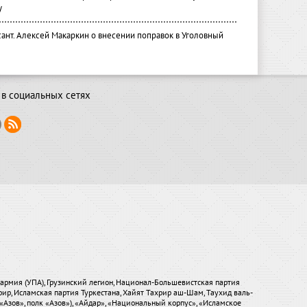
у
ант. Алексей Макаркин о внесении поправок в Уголовный
в социальных сетях
я армия (УПА), Грузинский легион, Национал-Большевистская партия
хрир, Исламская партия Туркестана, Хайят Тахрир аш-Шам, Таухид валь-
«Азов», полк «Азов»), «Айдар», «Национальный корпус», «Исламское