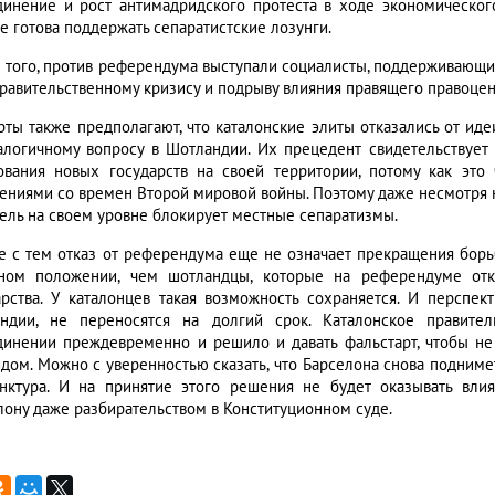
динение и рост антимадридского протеста в ходе экономическог
е готова поддержать сепаратистские лозунги.
 того, против референдума выступали социалисты, поддерживающи
правительственному кризису и подрыву влияния правящего правоцен
рты также предполагают, что каталонские элиты отказались от и
алогичному вопросу в Шотландии. Их прецедент свидетельствует 
ования новых государств на своей территории, потому как эт
ениями со времен Второй мировой войны. Поэтому даже несмотря 
ель на своем уровне блокирует местные сепаратизмы.
е с тем отказ от референдума еще не означает прекращения борь
ном положении, чем шотландцы, которые на референдуме отка
арства. У каталонцев такая возможность сохраняется. И перспек
ндии, не переносятся на долгий срок. Каталонское правител
динении преждевременно и решило и давать фальстарт, чтобы не
дом. Можно с уверенностью сказать, что Барселона снова подниме
нктура. И на принятие этого решения не будет оказывать вли
лону даже разбирательством в Конституционном суде.