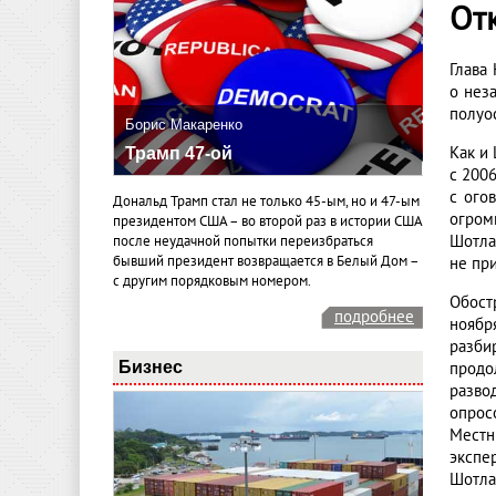
Отк
Глава
о нез
полуо
Борис Макаренко
Как и
Трамп 47-ой
с 200
с ого
Дональд Трамп стал не только 45-ым, но и 47-ым
огром
президентом США – во второй раз в истории США
Шотла
после неудачной попытки переизбраться
бывший президент возвращается в Белый Дом –
не при
с другим порядковым номером.
Обост
подробнее
ноябр
разби
Бизнес
продо
разво
опрос
Местн
экспе
Шотла