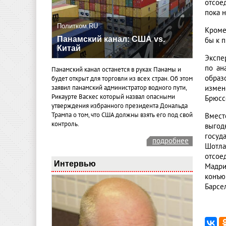
отсое
пока н
Политком.RU
Кроме
Панамский канал: США vs.
бы к 
Китай
Экспе
по ан
Панамский канал останется в руках Панамы и
образ
будет открыт для торговли из всех стран. Об этом
измен
заявил панамский администратор водного пути,
Рикаурте Васкес который назвал опасными
Брюсс
утверждения избранного президента Дональда
Трампа о том, что США должны взять его под свой
Вмест
контроль.
выгод
госуд
подробнее
Шотла
отсое
Интервью
Мадри
конъю
Барсе