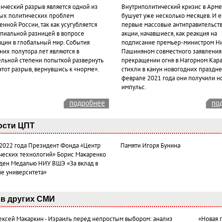
нческий разрыв является одной из
Внутриполитический кризис в Арм
ых политических проблем
бушует уже несколько месяцев. И 
нной России, так как усугубляется
первые массовые антиправительст
пиальной разницей в вопросе
акции, начавшиеся, как реакция на
ации в глобальный мир. События
подписание премьер-министром Н
них полутора лет являются в
Пашиняном совместного заявления
ельной степени попыткой развернуть
прекращении огня в Нагорном Кара
этот разрыв, вернувшись к «норме».
стихли в канун новогодних празднес
феврале 2021 года они получили н
импульс.
подробнее
по
ости ЦПТ
 2022 года Президент Фонда «Центр
Памяти Игоря Бунина
ческих технологий» Борис Макаренко
ден Медалью НИУ ВШЭ «За вклад в
ие университета»
в других СМИ
лексей Макаркин - Израиль перед непростым выбором: анализ
«Новая 