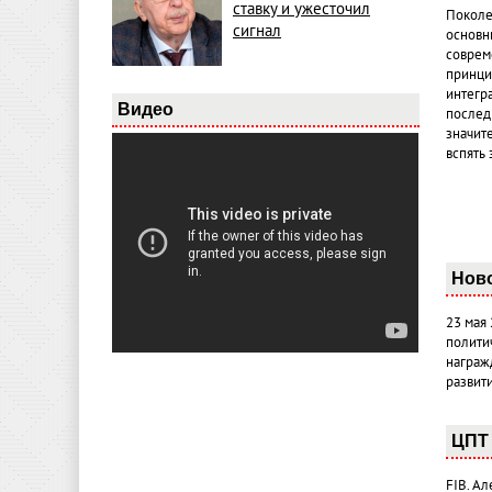
ставку и ужесточил
Поколе
сигнал
основн
совреме
принци
интегр
Видео
послед
значит
вспять 
Нов
23 мая
полити
награж
развит
ЦПТ 
FIB. А