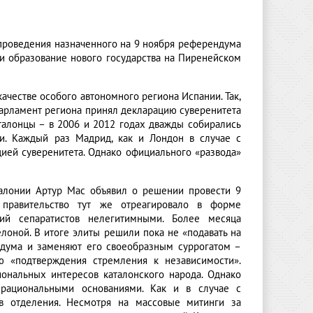
т проведения назначенного на 9 ноября референдума
 и образование нового государства на Пиренейском
ачестве особого автономного региона Испании. Так,
Парламент региона принял декларацию суверенитета
талонцы – в 2006 и 2012 годах дважды собирались
и. Каждый раз Мадрид, как и Лондон в случае с
цией суверенитета. Однако официального «развода»
талонии Артур Мас объявил о решении провести 9
 правительство тут же отреагировало в форме
вий сепаратистов нелегитимными. Более месяца
оной. В итоге элиты решили пока не «подавать на
ендума и заменяют его своеобразным суррогатом –
 «подтверждения стремления к независимости».
ональных интересов каталонского народа. Однако
 рациональными основаниями. Как и в случае с
ов отделения. Несмотря на массовые митинги за