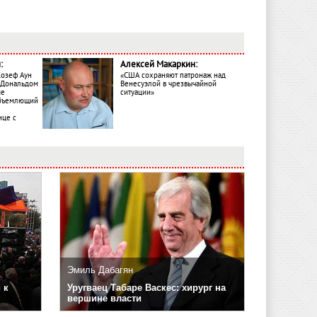
:
Алексей Макаркин:
Жозеф Аун
«США сохраняют патронаж над
с Дональдом
Венесуэлой в чрезвычайной
ме
ситуации»
объемлющий
ице с
Эмиль Дабагян
 к
Уругваец Табаре Васкес: хирург на
вершине власти