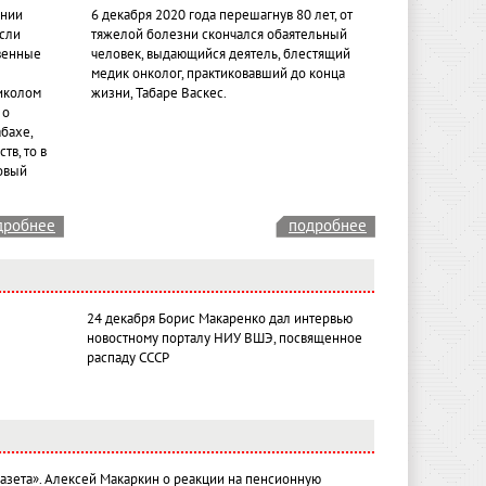
ении
6 декабря 2020 года перешагнув 80 лет, от
если
тяжелой болезни скончался обаятельный
венные
человек, выдающийся деятель, блестящий
медик онколог, практиковавший до конца
иколом
жизни, Табаре Васкес.
 о
бахе,
тв, то в
овый
дробнее
подробнее
24 декабря Борис Макаренко дал интервью
новостному порталу НИУ ВШЭ, посвященное
распаду СССР
газета». Алексей Макаркин о реакции на пенсионную