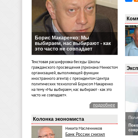
Ком
Борис Макаренко: Мы
выбираем, нас выбирают - как
это часто не совпадает
Текстовая расшифровка беседы Школы
гражданского просвещения (признана Минюстом
Эксп
организацией, выполняющей функции
иностранного агента) с президентом Центра
политических технологий Борисом Макаренко
на тему «Мы выбираем, нас выбирают - как это
часто не совпадает».
подробнее
Поли
Колонка экономиста
Поко
Никита Масленников
совр
Банк России снизил