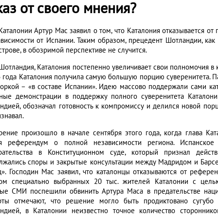
аз от своего мнения?
 Каталонии Артур Мас заявил о том, что Каталония отказывается о
ависимости от Испании. Таким образом, прецедент Шотландии, как
строве, в обозримой перспективе не случится.
 Шотландия, Каталония постепенно увеличивает свои полномочия в к
6 года Каталония получила самую большую порцию суверенитета. 
воркой – «в составе Испании». Идею массово поддержали сами ка
ные демонстрации в поддержку полного суверенитета Каталони
ндией, обозначал готовность к компромиссу и делился новой пор
знавал.
рение произошло в начале сентября этого года, когда глава Ка
я референдум о полной независимости региона. Испанское
рательства в Конституционном суде, который признал дейст
лжались споры и закрытые консультации между Мадридом и Барсел
д». Господин Мас заявил, что каталонцы отказываются от рефер
ом специально выбранных 20 тыс. жителей Каталонии с целью
ые СМИ поспешили обвинить Артура Маса в предательстве наци
рты отмечают, что решение могло быть продиктовано сугубо
ндией, в Каталонии неизвестно точное количество сторонник