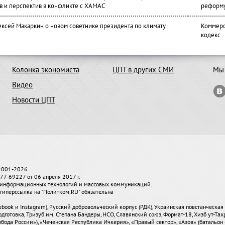
в и перспектив в конфликте с ХАМАС
реформ
ексей Макаркин о новом советнике президента по климату
Коммерс
кодекс
Колонка экономиста
ЦПТ в других СМИ
Мы 
Видео
Новости ЦПТ
 2001-2026
7-69227 от 06 апреля 2017 г.
и, информационных технологий и массовых коммуникаций.
гиперссылка на "Политком.RU" обязательна
ebook и Instagram), Русский добровольческий корпус (РДК), Украинская повстанческа
одготовка, Тризуб им. Степана Бандеры, НСО, Славянский союз, Формат-18, Хизб ут-Та
бода России»), «Чеченская Республика Ичкерия», «Правый сектор», «Азов» (батальон 