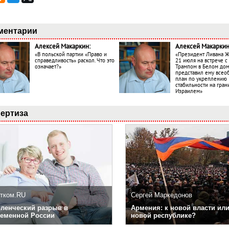
ментарии
Алексей Макаркин:
Алексей Макаркин
«В польской партии «Право и
«Президент Ливана 
справедливость» раскол. Что это
21 июля на встрече 
означает?»
Трампом в Белом до
представил ему все
план по укреплению
стабильности на гран
Израилем»
ертиза
тком.RU
Сергей Маркедонов
ленческий разрыв в
Армения: к новой власти или
еменной России
новой республике?