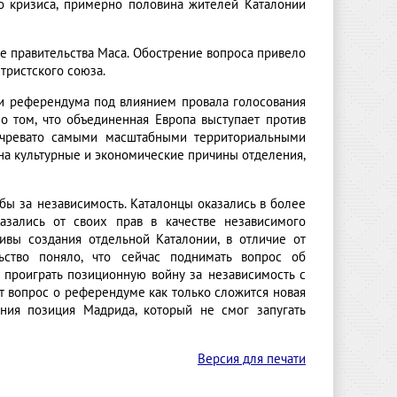
о кризиса, примерно половина жителей Каталонии
е правительства Маса. Обострение вопроса привело
тристского союза.
деи референдума под влиянием провала голосования
о том, что объединенная Европа выступает против
о чревато самыми масштабными территориальными
на культурные и экономические причины отделения,
бы за независимость. Каталонцы оказались в более
зались от своих прав в качестве независимого
тивы создания отдельной Каталонии, в отличие от
ьство поняло, что сейчас поднимать вопрос об
 проиграть позиционную войну за независимость с
т вопрос о референдуме как только сложится новая
яния позиция Мадрида, который не смог запугать
Версия для печати