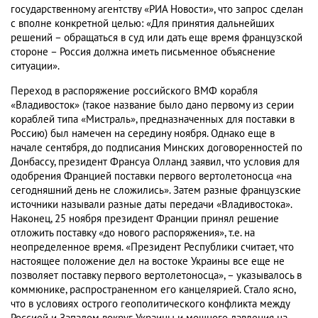
государственному агентству «РИА Новости», что запрос сделан
с вполне конкретной целью: «Для принятия дальнейших
решений – обращаться в суд или дать еще время французской
стороне – Россия должна иметь письменное объяснение
ситуации».
Переход в распоряжение российского ВМФ корабля
«Владивосток» (такое название было дано первому из серии
кораблей типа «Мистраль», предназначенных для поставки в
Россию) был намечен на середину ноября. Однако еще в
начале сентября, до подписания Минских договоренностей по
Донбассу, президент Франсуа Олланд заявил, что условия для
одобрения Францией поставки первого вертолетоносца «на
сегодняшний день не сложились». Затем разные французские
источники называли разные даты передачи «Владивостока».
Наконец, 25 ноября президент Франции принял решение
отложить поставку «до нового распоряжения», т.е. на
неопределенное время. «Президент Республики считает, что
настоящее положение дел на востоке Украины все еще не
позволяет поставку первого вертолетоносца», – указывалось в
коммюнике, распространенном его канцелярией. Стало ясно,
что в условиях острого геополитического конфликта между