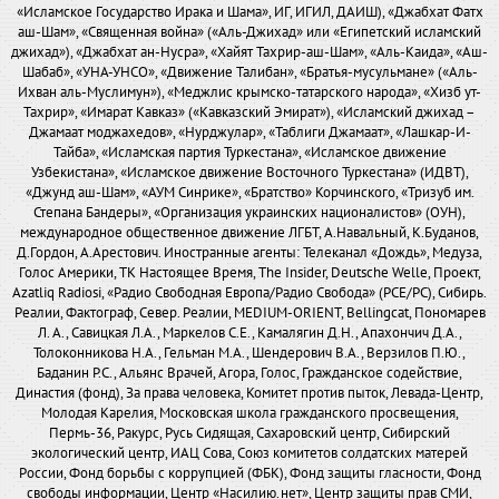
«Исламское Государство Ирака и Шама», ИГ, ИГИЛ, ДАИШ), «Джабхат Фатх
аш-Шам», «Священная война» («Аль-Джихад» или «Египетский исламский
джихад»), «Джабхат ан-Нусра», «Хайят Тахрир-аш-Шам», «Аль-Каида», «Аш-
Шабаб», «УНА-УНСО», «Движение Талибан», «Братья-мусульмане» («Аль-
Ихван аль-Муслимун»), «Меджлис крымско-татарского народа», «Хизб ут-
Тахрир», «Имарат Кавказ» («Кавказский Эмират»), «Исламский джихад –
Джамаат моджахедов», «Нурджулар», «Таблиги Джамаат», «Лашкар-И-
Тайба», «Исламская партия Туркестана», «Исламское движение
Узбекистана», «Исламское движение Восточного Туркестана» (ИДВТ),
«Джунд аш-Шам», «АУМ Синрике», «Братство» Корчинского, «Тризуб им.
Степана Бандеры», «Организация украинских националистов» (ОУН),
международное общественное движение ЛГБТ, А.Навальный, К.Буданов,
Д.Гордон, А.Арестович. Иностранные агенты: Телеканал «Дождь», Медуза,
Голос Америки, ТК Настоящее Время, The Insider, Deutsche Welle, Проект,
Azatliq Radiosi, «Радио Свободная Европа/Радио Свобода» (PCE/PC), Сибирь.
Реалии, Фактограф, Север. Реалии, MEDIUM-ORIENT, Bellingcat, Пономарев
Л. А., Савицкая Л.А., Маркелов С.Е., Камалягин Д.Н., Апахончич Д.А.,
Толоконникова Н.А., Гельман М.А., Шендерович В.А., Верзилов П.Ю.,
Баданин Р.С., Альянс Врачей, Агора, Голос, Гражданское содействие,
Династия (фонд), За права человека, Комитет против пыток, Левада-Центр,
Молодая Карелия, Московская школа гражданского просвещения,
Пермь-36, Ракурс, Русь Сидящая, Сахаровский центр, Сибирский
экологический центр, ИАЦ Сова, Союз комитетов солдатских матерей
России, Фонд борьбы с коррупцией (ФБК), Фонд защиты гласности, Фонд
свободы информации, Центр «Насилию.нет», Центр защиты прав СМИ,