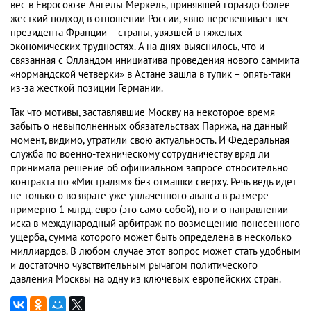
вес в Евросоюзе Ангелы Меркель, принявшей гораздо более
жесткий подход в отношении России, явно перевешивает вес
президента Франции – страны, увязшей в тяжелых
экономических трудностях. А на днях выяснилось, что и
связанная с Олландом инициатива проведения нового саммита
«нормандской четверки» в Астане зашла в тупик – опять-таки
из-за жесткой позиции Германии.
Так что мотивы, заставлявшие Москву на некоторое время
забыть о невыполненных обязательствах Парижа, на данный
момент, видимо, утратили свою актуальность. И Федеральная
служба по военно-техническому сотрудничеству вряд ли
принимала решение об официальном запросе относительно
контракта по «Мистралям» без отмашки сверху. Речь ведь идет
не только о возврате уже уплаченного аванса в размере
примерно 1 млрд. евро (это само собой), но и о направлении
иска в международный арбитраж по возмещению понесенного
ущерба, сумма которого может быть определена в несколько
миллиардов. В любом случае этот вопрос может стать удобным
и достаточно чувствительным рычагом политического
давления Москвы на одну из ключевых европейских стран.