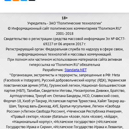
18+
Учредитель - ЗАО "Политические технологии"
© Информационный сайт политических комментариев "Политком.RU"
2001-2018
Свидетельство о регистрации средства массовой информации Эл № ФС77-
69227 от 06 апреля 2017 г.
Регистрирующий орган: Федеральная служба по надзору в сфере связи,
информационных технологий и массовых коммуникаций.
При полном или частичном использовании материалов сайта активная
гиперссылка на "Политком.RU" обязательна
Разработчик:
Standarta.NET
*Организации, экстремисты и террористы, запрещенные в РФ: Meta
(Facebook и Instagram), Русский добровольческий корпус (РДК), Украинская
повстанческая армия (УПА), Грузинский легион, Национал-Большевистская
партия (НБП), Талибан, Свидетели Иеговы, Мизантропик Дивижн, Братство,
Артподготовка, Тризуб им. Степана Бандеры, НСО, Славянский союз,
Формат-18, Хизб ут-Тахрир, Исламская партия Туркестана, Хайят Тахрир аш-
Шам, Таухид валь-Джихад, АУЕ, Братья мусульмане, Легион «Свобода
России» («Легион Свобода России»), «Чеченская Республика Ичкерия»,
«Правый сектор», «Азов» (батальон «Азов», полк «Азов»), «Айдар»,
«Национальный корпус», «Исламское государство» («Исламское
Государство Ирака и Сирии», «Исламское Государство Ирака и Леванта»,