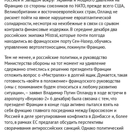
Россией и Западом вокруг Украины и мощного давления на
Францию со стороны союзников по НАТО, прежде всего США,
Великобритании и восточноевропейских стран, Олланд не
рискнет пойти на явное нарушение евроатлантической
солидарности, несмотря на неизбежные в связи со срывом
контракта финансовые издержки. В середине декабря два
российских экипажа Mistral, которые почти полгода
находились во французском порту Сен-Назер, обучаясь
управлению вертолетоносцами, покинули Францию.
Тем не менее, и российские политики, и руководство
Министерства обороны на тот момент на удивление
сдержанно отнеслись к решению президента Франции
отложить вопрос о «Мистралях» в долгий ящик. Думается, такая
готовность «войти в положение» французского руководства
(«мы с пониманием будем относиться к любому развитию
ситуации», – заявил Владимир Путин Олланду в ходе встречи в
аэропорту «Внуково-2» 6 декабря) была связана с тем, что
президент Франции в конце года активно пытался взять на
себя функцию главного посредника между Евросоюзом и
Россией в деле урегулирования конфликта в Донбассе и, более
того, в рамках ЕС предлагал обсудить перспективы
сворачивания антироссийских санкций. Однако политический