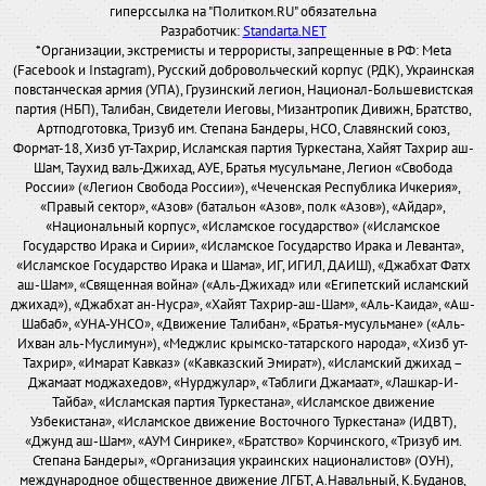
гиперссылка на "Политком.RU" обязательна
Разработчик:
Standarta.NET
*Организации, экстремисты и террористы, запрещенные в РФ: Meta
(Facebook и Instagram), Русский добровольческий корпус (РДК), Украинская
повстанческая армия (УПА), Грузинский легион, Национал-Большевистская
партия (НБП), Талибан, Свидетели Иеговы, Мизантропик Дивижн, Братство,
Артподготовка, Тризуб им. Степана Бандеры, НСО, Славянский союз,
Формат-18, Хизб ут-Тахрир, Исламская партия Туркестана, Хайят Тахрир аш-
Шам, Таухид валь-Джихад, АУЕ, Братья мусульмане, Легион «Свобода
России» («Легион Свобода России»), «Чеченская Республика Ичкерия»,
«Правый сектор», «Азов» (батальон «Азов», полк «Азов»), «Айдар»,
«Национальный корпус», «Исламское государство» («Исламское
Государство Ирака и Сирии», «Исламское Государство Ирака и Леванта»,
«Исламское Государство Ирака и Шама», ИГ, ИГИЛ, ДАИШ), «Джабхат Фатх
аш-Шам», «Священная война» («Аль-Джихад» или «Египетский исламский
джихад»), «Джабхат ан-Нусра», «Хайят Тахрир-аш-Шам», «Аль-Каида», «Аш-
Шабаб», «УНА-УНСО», «Движение Талибан», «Братья-мусульмане» («Аль-
Ихван аль-Муслимун»), «Меджлис крымско-татарского народа», «Хизб ут-
Тахрир», «Имарат Кавказ» («Кавказский Эмират»), «Исламский джихад –
Джамаат моджахедов», «Нурджулар», «Таблиги Джамаат», «Лашкар-И-
Тайба», «Исламская партия Туркестана», «Исламское движение
Узбекистана», «Исламское движение Восточного Туркестана» (ИДВТ),
«Джунд аш-Шам», «АУМ Синрике», «Братство» Корчинского, «Тризуб им.
Степана Бандеры», «Организация украинских националистов» (ОУН),
международное общественное движение ЛГБТ, А.Навальный, К.Буданов,