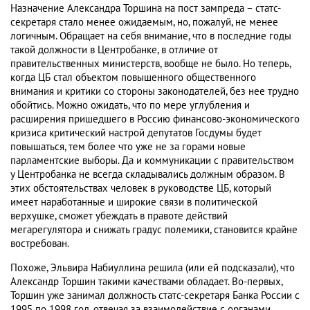
Назначение Александра Торшина на пост зампреда – статс-
секретаря стало менее ожидаемым, но, пожалуй, не менее
логичным. Обращает на себя внимание, что в последние годы
такой должности в Центробанке, в отличие от
правительственных министерств, вообще не было. Но теперь,
когда ЦБ стал объектом повышенного общественного
внимания и критики со стороны законодателей, без нее трудно
обойтись. Можно ожидать, что по мере углубления и
расширения пришедшего в Россию финансово-экономического
кризиса критический настрой депутатов Госдумы будет
повышаться, тем более что уже не за горами новые
парламентские выборы. Да и коммуникации с правительством
у Центробанка не всегда складывались должным образом. В
этих обстоятельствах человек в руководстве ЦБ, который
имеет наработанные и широкие связи в политической
верхушке, сможет убеждать в правоте действий
мегарегулятора и снижать градус полемики, становится крайне
востребован.
Похоже, Эльвира Набиуллина решила (или ей подсказали), что
Александр Торшин такими качествами обладает. Во-первых,
Торшин уже занимал должность статс-секретаря Банка России с
1995 по 1998 год, отвечая за взаимодействие с органами