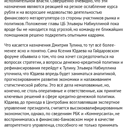
исполнительной власти. Совершенно очевидно, что эти
назначения являются реакцией на резкое ослабление курса
рубля и на возросшее недовольство деятельностью
финансового мегарегулятора со стороны участников рынка и
политиков. Положение главы ЦБ Эльвиры Набиуллиной пока
вроде бы не находится под угрозой, но команду ее ближайших
помощников решено подкрепить опытными кадрами.
Что касается назначения Дмитрия Тулина, то тут всё более-
менее ясно и понятно. Сама Ксения Юдаева на Гайдаровском
форуме объявила о том, что она хочет сосредоточиться на
вопросах стратегии, а вопросы денежно-кредитной политики и
рефинансирования перейдут к Тулину. Эльвира Набиуллина
уточнила, что Юдаева впредь будет заниматься аналитикой,
прогнозированием развития экономики и налаживанием
статистической работы. Это всё дела немаловажные, но,
конечно, не столь оперативные и ответственные, как принятие
ключевых решений в сфере кредитно-денежной политики.
Юдаева, до прихода в Центробанк возглавлявшая экспертное
управление президента, считается высококвалифицированным
экономистом, однако, по сведениям РБК и «Коммерсанта», не
воспринималась в финансово-банковском мире в качестве
авторитетного управленца, способного не только принимать