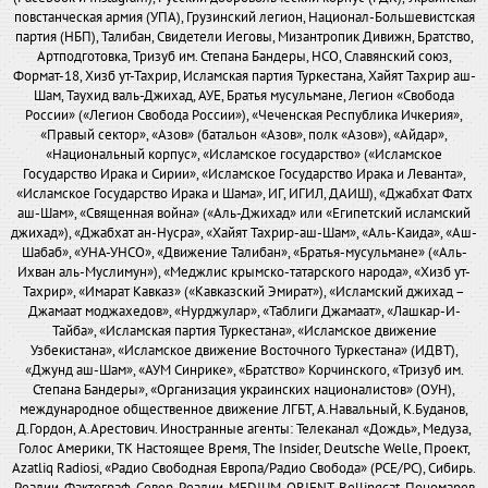
повстанческая армия (УПА), Грузинский легион, Национал-Большевистская
партия (НБП), Талибан, Свидетели Иеговы, Мизантропик Дивижн, Братство,
Артподготовка, Тризуб им. Степана Бандеры, НСО, Славянский союз,
Формат-18, Хизб ут-Тахрир, Исламская партия Туркестана, Хайят Тахрир аш-
Шам, Таухид валь-Джихад, АУЕ, Братья мусульмане, Легион «Свобода
России» («Легион Свобода России»), «Чеченская Республика Ичкерия»,
«Правый сектор», «Азов» (батальон «Азов», полк «Азов»), «Айдар»,
«Национальный корпус», «Исламское государство» («Исламское
Государство Ирака и Сирии», «Исламское Государство Ирака и Леванта»,
«Исламское Государство Ирака и Шама», ИГ, ИГИЛ, ДАИШ), «Джабхат Фатх
аш-Шам», «Священная война» («Аль-Джихад» или «Египетский исламский
джихад»), «Джабхат ан-Нусра», «Хайят Тахрир-аш-Шам», «Аль-Каида», «Аш-
Шабаб», «УНА-УНСО», «Движение Талибан», «Братья-мусульмане» («Аль-
Ихван аль-Муслимун»), «Меджлис крымско-татарского народа», «Хизб ут-
Тахрир», «Имарат Кавказ» («Кавказский Эмират»), «Исламский джихад –
Джамаат моджахедов», «Нурджулар», «Таблиги Джамаат», «Лашкар-И-
Тайба», «Исламская партия Туркестана», «Исламское движение
Узбекистана», «Исламское движение Восточного Туркестана» (ИДВТ),
«Джунд аш-Шам», «АУМ Синрике», «Братство» Корчинского, «Тризуб им.
Степана Бандеры», «Организация украинских националистов» (ОУН),
международное общественное движение ЛГБТ, А.Навальный, К.Буданов,
Д.Гордон, А.Арестович. Иностранные агенты: Телеканал «Дождь», Медуза,
Голос Америки, ТК Настоящее Время, The Insider, Deutsche Welle, Проект,
Azatliq Radiosi, «Радио Свободная Европа/Радио Свобода» (PCE/PC), Сибирь.