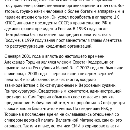
госуправления, общественными организациями и прессой. Во-
вторых, трудно найти человека с более богатым аппаратным и
парламентским опытом. Он успел поработать в аппарате ЦК
КПСС, аппарате президента СССР, в правительстве РФ, в
администрации президента России. В 1998 году после
Центробанка был назначен полпредом правительства в
Госдуме, в 1999 году занял пост заместителя главы Агентства
по реструктуризации кредитных организаций.
С января 2001 года и вплоть до настоящего времени
Александр Торшин являлся членом Совета Федерации от
правительства Республики Марий Эл. С 2002 года он был вице-
спикером, с 2008 года – первым вице-спикером верхней
палаты. В его обязанности, в частности, входило
взаимодействие с Конституционным и Верховным судами,
Генпрокуратурой, Следственным комитетом, администрацией
президента. Сам Торшин объяснил свое согласие принять
предложение Набиуллиной тем, что проработал в Совфеде три
срока и «пора было что-то менять». По сведениям РБК, у
Торшина в последнее время не складывались отношения со
спикером верхней палаты Валентиной Матвиенко, сам он это
отрицает. Так или иначе, источники СМИ в коридорах власти