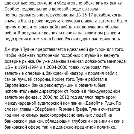
адекватные решения, но и убедительно объяснять их рынку.
Особое недовольство в деловой среде вызвала
непоследовательность руководства ЦБ 16-17 декабря, когда
сначала была резко поднята ключевая ставка, а затем не было
принято решительных действий для недопущения обвала
рубля. В результате возникла паника на валютном рынке и
подозрения в том, что в Банке России царит растерянность.
Дмитрий Тулин представляется идеальной фигурой для того,
чтобы избежать повторения подобных ситуаций и вернуть
доверие рынка. Он уже дважды занимал должность зампреда
ЦБ – в 1991-1994 и в 2004-2006 годах, курировал там
валютные операции, банковский надзор и проявил себя с
самой лучшей стороны. Кроме того, Тулин работал в
Европейском банке реконструкции и развития, был
исполнительным директором от России в Международном
валютном фонде, с 2006 по 2012 год являлся партнером
международной аудиторской компании «Делойт и Туш». По
словам главы «Сбербанка» Германа Грефа, Тулин считается
«одним из самых высокопрофессиональных людей на
банковском рынке», обладающим глубокими знаниями как в
банковской сфере, так и в денежно-кредитной политике.