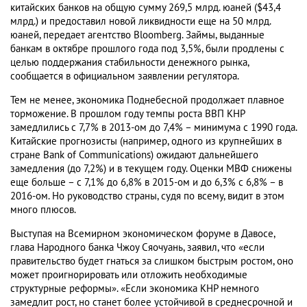
китайских банков на общую сумму 269,5 млрд. юаней ($43,4
млрд.) и предоставил новой ликвидности еще на 50 млрд.
юаней, передает агентство Bloomberg. Займы, выданные
банкам в октябре прошлого года под 3,5%, были продлены с
целью поддержания стабильности денежного рынка,
сообщается в официальном заявлении регулятора.
Тем не менее, экономика Поднебесной продолжает плавное
торможение. В прошлом году темпы роста ВВП КНР
замедлились с 7,7% в 2013-ом до 7,4% – минимума с 1990 года.
Китайские прогнозисты (например, одного из крупнейших в
стране Bank of Communications) ожидают дальнейшего
замедления (до 7,2%) и в текущем году. Оценки МВФ снижены
еще больше – с 7,1% до 6,8% в 2015-ом и до 6,3% с 6,8% – в
2016-ом. Но руководство страны, судя по всему, видит в этом
много плюсов.
Выступая на Всемирном экономическом форуме в Давосе,
глава Народного банка Чжоу Сяочуань, заявил, что «если
правительство будет гнаться за слишком быстрым ростом, оно
может проигнорировать или отложить необходимые
структурные реформы». «Если экономика КНР немного
замедлит рост, но станет более устойчивой в среднесрочной и