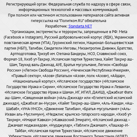
Регистрирующий орган: Федеральная служба по надзору в сфере связи,
информационных технологий и массовых коммуникаций.
При полном или частичном использовании материалов сайта активная
гиперссылка на "Политком.RU" обязательна
Разработчик:
Standarta.NET
*Организации, экстремисты и террористы, запрещенные в РФ: Meta
(Facebook и Instagram), Русский добровольческий корпус (РДК), Украинская
повстанческая армия (УПА), Грузинский легион, Национал-Большевистская
партия (НБП), Талибан, Свидетели Иеговы, Мизантропик Дивижн, Братство,
Артподготовка, Тризуб им. Степана Бандеры, НСО, Славянский союз,
Формат-18, Хизб ут-Тахрир, Исламская партия Туркестана, Хайят Тахрир аш-
Шам, Таухид валь-Джихад, АУЕ, Братья мусульмане, Легион «Свобода
России» («Легион Свобода России»), «Чеченская Республика Ичкерия»,
«Правый сектор», «Азов» (батальон «Азов», полк «Азов»), «Айдар»,
«Национальный корпус», «Исламское государство» («Исламское
Государство Ирака и Сирии», «Исламское Государство Ирака и Леванта»,
«Исламское Государство Ирака и Шама», ИГ, ИГИЛ, ДАИШ), «Джабхат Фатх
аш-Шам», «Священная война» («Аль-Джихад» или «Египетский исламский
джихад»), «Джабхат ан-Нусра», «Хайят Тахрир-аш-Шам», «Аль-Каида», «Аш-
Шабаб», «УНА-УНСО», «Движение Талибан», «Братья-мусульмане» («Аль-
Ихван аль-Муслимун»), «Меджлис крымско-татарского народа», «Хизб ут-
Тахрир», «Имарат Кавказ» («Кавказский Эмират»), «Исламский джихад –
Джамаат моджахедов», «Нурджулар», «Таблиги Джамаат», «Лашкар-И-
Тайба», «Исламская партия Туркестана», «Исламское движение
Узбекистана», «Исламское движение Восточного Туркестана» (ИДВТ),