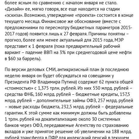
более ясным по сравнению с началом января не стало.
«Дизайн» ее, мягко говоря, все еще находится на стадии
«эскиза». Возможно, утверждение «проекта» состоится в конце
текущего месяца. Финансовое же обоснование (вместе с
предложениями по пересмотру бюджетных параметров 2015-
2017 годов) появится лишь к 27 февраля. Причины понятны –
прогноз, более или менее актуальный для 2015 года, МЭР
представит к 1 февраля (пока предварительный рабочий
вариант – падение ВВП на 3% при среднегодовой цене нефти
в $60 за баррель).
По версии деловых СМИ, антикризисный план (в последнюю
неделю января он будет обсуждаться на совещании у
Президента РФ Владимира Путина) содержит 62 пункта общей
«стоимостью» с 1,375 трлн. рублей. Из них 550 млрд. рублей –
средства ФНБ, 160 млрд. рублей – бюджетные кредиты, 157,5
млрд. рублей – дополнительные займы ОФЗ, 257 млрд. рублей
– новые расходы бюджета, 232,5 млрд. рублей – федеральные
гарантии. К этой сумме как минимум должны быть добавлены
1 трлн. рублей на докапитализацию около 30 системных
банков через ОФЗ, передаваемые Агентству по страхованию
вкладов и уже принятое решение об увеличении на 188 млрд.
рублей трансферта в ПФР для индексаций пенсий в текущем