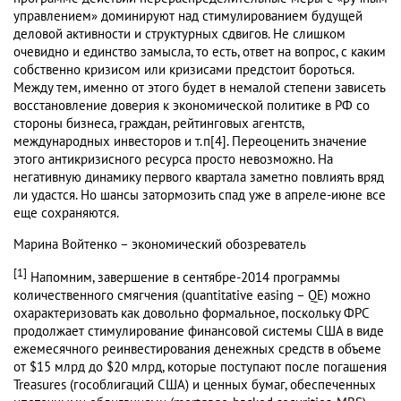
управлением» доминируют над стимулированием будущей
деловой активности и структурных сдвигов. Не слишком
очевидно и единство замысла, то есть, ответ на вопрос, с каким
собственно кризисом или кризисами предстоит бороться.
Между тем, именно от этого будет в немалой степени зависеть
восстановление доверия к экономической политике в РФ со
стороны бизнеса, граждан, рейтинговых агентств,
международных инвесторов и т.п[4]. Переоценить значение
этого антикризисного ресурса просто невозможно. На
негативную динамику первого квартала заметно повлиять вряд
ли удастся. Но шансы затормозить спад уже в апреле-июне все
еще сохраняются.
Марина Войтенко – экономический обозреватель
[1]
Напомним, завершение в сентябре-2014 программы
количественного смягчения (quantitative easing – QE) можно
охарактеризовать как довольно формальное, поскольку ФРС
продолжает стимулирование финансовой системы США в виде
ежемесячного реинвестирования денежных средств в объеме
от $15 млрд до $20 млрд, которые поступают после погашения
Treasures (гособлигаций США) и ценных бумаг, обеспеченных