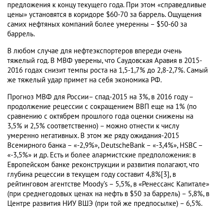
предложения к концу текущего года. При этом «справедливые
цены» установятся в коридоре $60-70 за баррель. Ощущения
самих нефтяных компаний более умеренны – $50-60 за
баррель.
В любом случае для нефтеэкспортеров впереди очень
тяжелый год. В МВФ уверены, что Саудовская Аравия в 2015-
2016 годах снизит темпы роста на 1,5-1,7% до 2,8-2,7%. Самый
же тяжелый удар примет на себя экономика РФ.
Прогноз МВФ для России– спад-2015 на 3%, в 2016 году –
продолжение рецессии с сокращением ВВП еще на 1% (по
сравнению с октябрем прошлого года оценки снижены на
3,5% и 2,5% соответственно) – можно отнести к числу
умеренно негативных. В этом же ряду ожидания-2015
Всемирного банка – «-2,9%», DeutscheBank – «-3,4%», HSBC –
«-3,5%» и др. Есть и более алармистские предположения: в
Европейском банке реконструкции и развития полагают, что
глубина рецессии в текущем году составит 4,8%[3], в
рейтинговом агентстве Moody’s – 5,5%, в «Ренессанс Капитале»
(при среднегодовых ценах на нефть в $50 за баррель) – 5,8%, в
Центре развития НИУ ВШЭ (при той же предпосылке) – 6,5%.