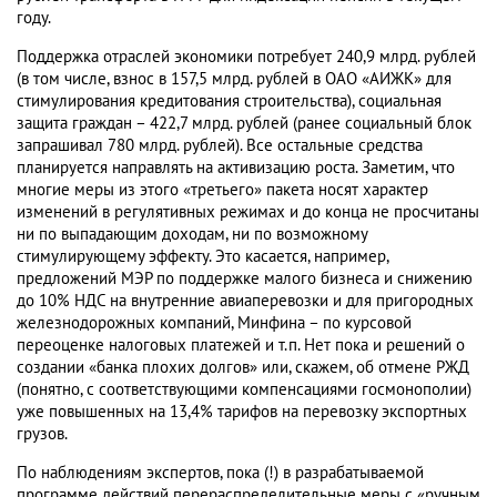
году.
Поддержка отраслей экономики потребует 240,9 млрд. рублей
(в том числе, взнос в 157,5 млрд. рублей в ОАО «АИЖК» для
стимулирования кредитования строительства), социальная
защита граждан – 422,7 млрд. рублей (ранее социальный блок
запрашивал 780 млрд. рублей). Все остальные средства
планируется направлять на активизацию роста. Заметим, что
многие меры из этого «третьего» пакета носят характер
изменений в регулятивных режимах и до конца не просчитаны
ни по выпадающим доходам, ни по возможному
стимулирующему эффекту. Это касается, например,
предложений МЭР по поддержке малого бизнеса и снижению
до 10% НДС на внутренние авиаперевозки и для пригородных
железнодорожных компаний, Минфина – по курсовой
переоценке налоговых платежей и т.п. Нет пока и решений о
создании «банка плохих долгов» или, скажем, об отмене РЖД
(понятно, с соответствующими компенсациями госмонополии)
уже повышенных на 13,4% тарифов на перевозку экспортных
грузов.
По наблюдениям экспертов, пока (!) в разрабатываемой
программе действий перераспределительные меры с «ручным