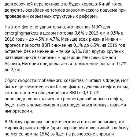
долгосрочной перспективе, это будет хорошо. Китай готов
допустить ослабление темпов экономического подъема при
проведении серьезных структурных реформ».
На этом фоне не удивительно, что прогноз МВФ для
emergingmarkets в целом потерял 0,6% в 2015-ом и 0,5% в
2016 году – до 4,3% и 4,7%. Меньше всех риски в Индии –
прогноз прироста ВВП снижен на 0,1% до 6,3%, на 2016 год
оставлен без изменений – те же 6,3%. Для других крупных
развивающихся экономик – Бразилии, Мексики, Южной
Африки, Нигерии предполагается торможение роста от 0,2%
до 2,5%.
Сброс скорости глобального хозяйства, считают в Фонде, мог
быть еще заметнее, если бы не фактор дешевой нефти, вклад
которого в темп общемирового ВВП в 0,3-0,7%,
непосредственно завися от среднегодовой цены на нефть,
будет очень неравномерно распределяться между странами-
импортерами.
В Международном энергетическом агентстве полагают, что
мировой рынок нефти (при сокращении инвестиций в добычу
не менее чем на 15%) выйдет на равновесие спроса и