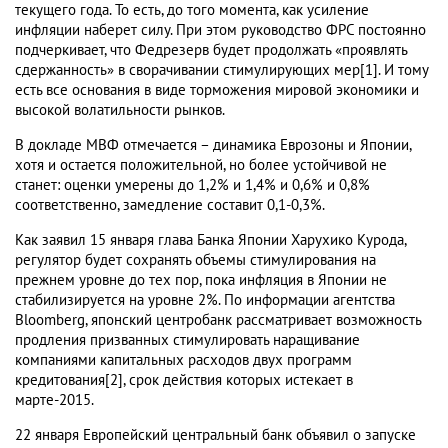
текущего года. То есть, до того момента, как усиление
инфляции наберет силу. При этом руководство ФРС постоянно
подчеркивает, что Федрезерв будет продолжать «проявлять
сдержанность» в сворачивании стимулирующих мер[1]. И тому
есть все основания в виде торможения мировой экономики и
высокой волатильности рынков.
В докладе МВФ отмечается – динамика Еврозоны и Японии,
хотя и остается положительной, но более устойчивой не
станет: оценки умерены до 1,2% и 1,4% и 0,6% и 0,8%
соответственно, замедление составит 0,1-0,3%.
Как заявил 15 января глава Банка Японии Харухико Курода,
регулятор будет сохранять объемы стимулирования на
прежнем уровне до тех пор, пока инфляция в Японии не
стабилизируется на уровне 2%. По информации агентства
Bloomberg, японский центробанк рассматривает возможность
продления призванных стимулировать наращивание
компаниями капитальных расходов двух программ
кредитования[2], срок действия которых истекает в
марте-2015.
22 января Европейский центральный банк объявил о запуске