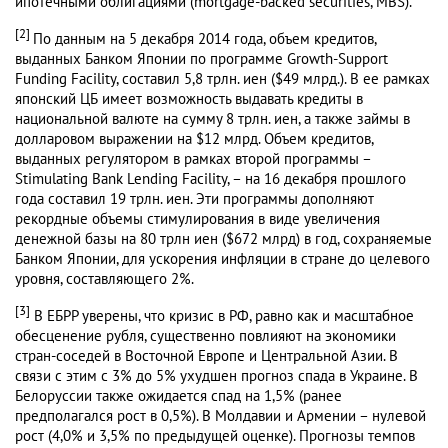
ипотечными облигациями (mortgage-backed securities, MBS).
[2]
По данным на 5 декабря 2014 года, объем кредитов,
выданных Банком Японии по программе Growth-Support
Funding Facility, составил 5,8 трлн. иен ($49 млрд.). В ее рамках
японский ЦБ имеет возможность выдавать кредиты в
национальной валюте на сумму 8 трлн. иен, а также займы в
долларовом выражении на $12 млрд. Объем кредитов,
выданных регулятором в рамках второй программы –
Stimulating Bank Lending Facility, – на 16 декабря прошлого
года составил 19 трлн. иен. Эти программы дополняют
рекордные объемы стимулирования в виде увеличения
денежной базы на 80 трлн иен ($672 млрд) в год, сохраняемые
Банком Японии, для ускорения инфляции в стране до целевого
уровня, составляющего 2%.
[3]
В ЕБРР уверены, что кризис в РФ, равно как и масштабное
обесценение рубля, существенно повлияют на экономики
стран-соседей в Восточной Европе и Центральной Азии. В
связи с этим с 3% до 5% ухудшен прогноз спада в Украине. В
Белоруссии также ожидается спад на 1,5% (ранее
предполагался рост в 0,5%). В Молдавии и Армении – нулевой
рост (4,0% и 3,5% по предыдущей оценке). Прогнозы темпов