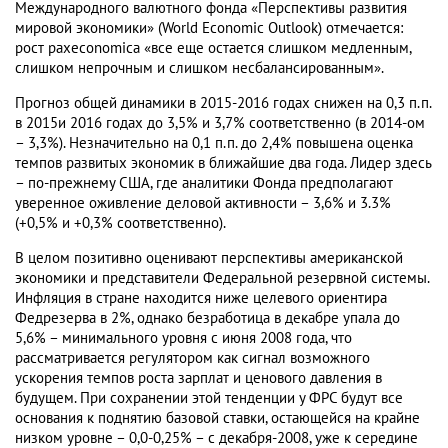
Международного валютного фонда «Перспективы развития
мировой экономики» (World Economic Outlook) отмечается:
рост paxeconomica «все еще остается слишком медленным,
слишком непрочным и слишком несбалансированным».
Прогноз общей динамики в 2015-2016 годах снижен на 0,3 п.п.
в 2015и 2016 годах до 3,5% и 3,7% соответственно (в 2014-ом
– 3,3%). Незначительно на 0,1 п.п. до 2,4% повышена оценка
темпов развитых экономик в ближайшие два года. Лидер здесь
– по-прежнему США, где аналитики Фонда предполагают
уверенное оживление деловой активности – 3,6% и 3.3%
(+0,5% и +0,3% соответственно).
В целом позитивно оценивают перспективы американской
экономики и представители Федеральной резервной системы.
Инфляция в стране находится ниже целевого ориентира
Федрезерва в 2%, однако безработица в декабре упала до
5,6% – минимального уровня с июня 2008 года, что
рассматривается регулятором как сигнал возможного
ускорения темпов роста зарплат и ценового давления в
будущем. При сохранении этой тенденции у ФРС будут все
основания к поднятию базовой ставки, остающейся на крайне
низком уровне – 0,0-0,25% – с декабря-2008, уже к середине