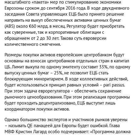
масштабного «пакета» мер по стимулированию экономики
Еврозоны сроком до сентября 2016 года. В ходе двухдневного
заседания Совета управляющих ЕЦБ было принято решение
направить на выкуп обеспеченных активами ценных бумаг
(ABS) около €60 млрд. в месяц. Регулятор будет приобретать
как суверенные, так и корпоративные облигации с
обращением от 2 до 30 лет. Такова суть евроверсии
количественного смягчения.
Размеры покупки активов европейским центробанком будут
основаны на взносах центробанков отдельных стран в капитал
ЦБ. Лимит выкупа по одному эмитенту составит 33%, по одному
выпуску ценных бумаг – 25%, не позволит ЕЦБ стать
блокирующим миноритарием. В ходе коллективных действий,
будет использоваться принцип равных условий – pari passus.
При этом задача еврорегулятора – обеспечить сохранение
рыночного ценообразования. При этом реализация программы
будет проходить децентрализовано, ЕЦБ выступит лишь
координатором покупки активов.
Однако большинство экспертов и участников рынков уверены
– называть QE панацеей для Европы будет ошибкой. Глава
МВФ Кристин Лагард особо подчеркивает: «Программа должна