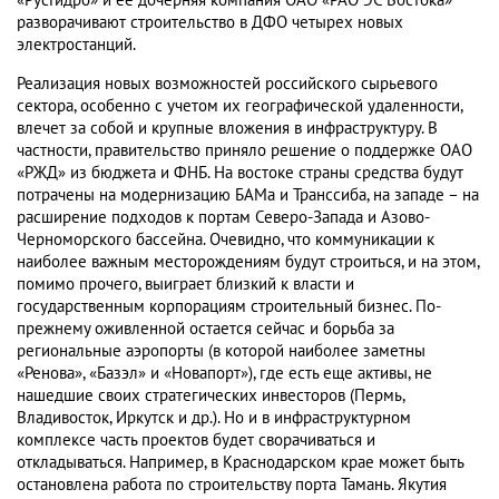
«РусГидро» и ее дочерняя компания ОАО «РАО ЭС Востока»
разворачивают строительство в ДФО четырех новых
электростанций.
Реализация новых возможностей российского сырьевого
сектора, особенно с учетом их географической удаленности,
влечет за собой и крупные вложения в инфраструктуру. В
частности, правительство приняло решение о поддержке ОАО
«РЖД» из бюджета и ФНБ. На востоке страны средства будут
потрачены на модернизацию БАМа и Транссиба, на западе – на
расширение подходов к портам Северо-Запада и Азово-
Черноморского бассейна. Очевидно, что коммуникации к
наиболее важным месторождениям будут строиться, и на этом,
помимо прочего, выиграет близкий к власти и
государственным корпорациям строительный бизнес. По-
прежнему оживленной остается сейчас и борьба за
региональные аэропорты (в которой наиболее заметны
«Ренова», «Базэл» и «Новапорт»), где есть еще активы, не
нашедшие своих стратегических инвесторов (Пермь,
Владивосток, Иркутск и др.). Но и в инфраструктурном
комплексе часть проектов будет сворачиваться и
откладываться. Например, в Краснодарском крае может быть
остановлена работа по строительству порта Тамань. Якутия