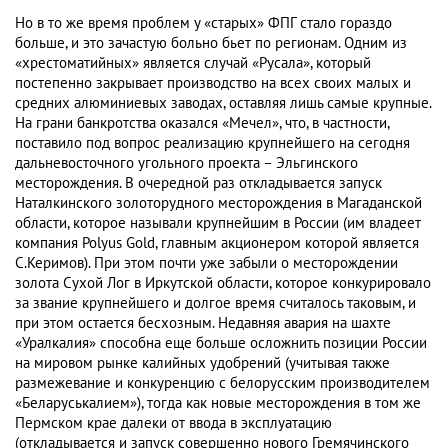
Но в то же время проблем у «старых» ФПГ стало гораздо
больше, и это зачастую больно бьет по регионам. Одним из
«хрестоматийных» является случай «Русала», который
постепенно закрывает производство на всех своих малых и
средних алюминиевых заводах, оставляя лишь самые крупные.
На грани банкротства оказался «Мечел», что, в частности,
поставило под вопрос реализацию крупнейшего на сегодня
дальневосточного угольного проекта – Эльгинского
месторождения. В очередной раз откладывается запуск
Наталкинского золоторудного месторождения в Магаданской
области, которое называли крупнейшим в России (им владеет
компания Polyus Gold, главным акционером которой является
С.Керимов). При этом почти уже забыли о месторождении
золота Сухой Лог в Иркутской области, которое конкурировало
за звание крупнейшего и долгое время считалось таковым, и
при этом остается бесхозным. Недавняя авария на шахте
«Уралкалия» способна еще больше осложнить позиции России
на мировом рынке калийных удобрений (учитывая также
размежевание и конкуренцию с белорусским производителем
«Беларуськалием»), тогда как новые месторождения в том же
Пермском крае далеки от ввода в эксплуатацию
(откладывается и запуск совершенно нового Гремячинского