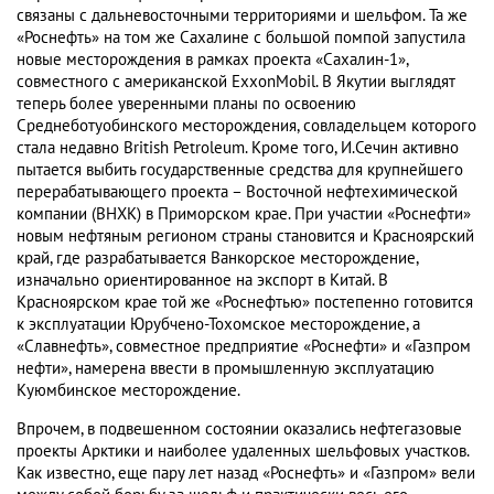
связаны с дальневосточными территориями и шельфом. Та же
«Роснефть» на том же Сахалине с большой помпой запустила
новые месторождения в рамках проекта «Сахалин-1»,
совместного с американской ExxonMobil. В Якутии выглядят
теперь более уверенными планы по освоению
Среднеботуобинского месторождения, совладельцем которого
стала недавно British Petroleum. Кроме того, И.Сечин активно
пытается выбить государственные средства для крупнейшего
перерабатывающего проекта – Восточной нефтехимической
компании (ВНХК) в Приморском крае. При участии «Роснефти»
новым нефтяным регионом страны становится и Красноярский
край, где разрабатывается Ванкорское месторождение,
изначально ориентированное на экспорт в Китай. В
Красноярском крае той же «Роснефтью» постепенно готовится
к эксплуатации Юрубчено-Тохомское месторождение, а
«Славнефть», совместное предприятие «Роснефти» и «Газпром
нефти», намерена ввести в промышленную эксплуатацию
Куюмбинское месторождение.
Впрочем, в подвешенном состоянии оказались нефтегазовые
проекты Арктики и наиболее удаленных шельфовых участков.
Как известно, еще пару лет назад «Роснефть» и «Газпром» вели