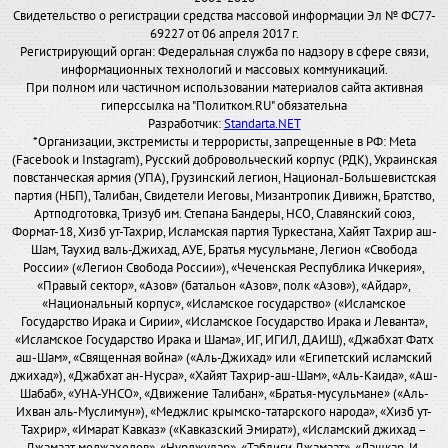
Свидетельство о регистрации средства массовой информации Эл № ФС77-
69227 от 06 апреля 2017 г.
Регистрирующий орган: Федеральная служба по надзору в сфере связи,
информационных технологий и массовых коммуникаций.
При полном или частичном использовании материалов сайта активная
гиперссылка на "Политком.RU" обязательна
Разработчик:
Standarta.NET
*Организации, экстремисты и террористы, запрещенные в РФ: Meta
(Facebook и Instagram), Русский добровольческий корпус (РДК), Украинская
повстанческая армия (УПА), Грузинский легион, Национал-Большевистская
партия (НБП), Талибан, Свидетели Иеговы, Мизантропик Дивижн, Братство,
Артподготовка, Тризуб им. Степана Бандеры, НСО, Славянский союз,
Формат-18, Хизб ут-Тахрир, Исламская партия Туркестана, Хайят Тахрир аш-
Шам, Таухид валь-Джихад, АУЕ, Братья мусульмане, Легион «Свобода
России» («Легион Свобода России»), «Чеченская Республика Ичкерия»,
«Правый сектор», «Азов» (батальон «Азов», полк «Азов»), «Айдар»,
«Национальный корпус», «Исламское государство» («Исламское
Государство Ирака и Сирии», «Исламское Государство Ирака и Леванта»,
«Исламское Государство Ирака и Шама», ИГ, ИГИЛ, ДАИШ), «Джабхат Фатх
аш-Шам», «Священная война» («Аль-Джихад» или «Египетский исламский
джихад»), «Джабхат ан-Нусра», «Хайят Тахрир-аш-Шам», «Аль-Каида», «Аш-
Шабаб», «УНА-УНСО», «Движение Талибан», «Братья-мусульмане» («Аль-
Ихван аль-Муслимун»), «Меджлис крымско-татарского народа», «Хизб ут-
Тахрир», «Имарат Кавказ» («Кавказский Эмират»), «Исламский джихад –