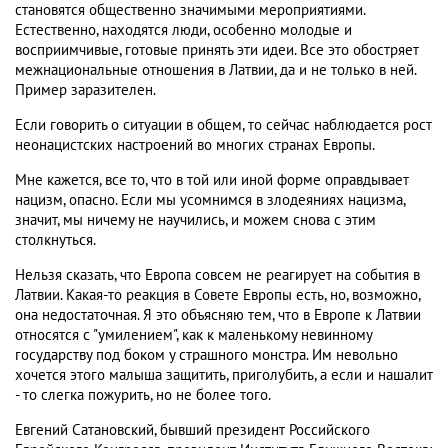
становятся общественно значимыми мероприятиями.
Естественно, находятся люди, особенно молодые и
восприимчивые, готовые принять эти идеи. Все это обостряет
межнациональные отношения в Латвии, да и не только в ней.
Пример заразителен.
Если говорить о ситуации в общем, то сейчас наблюдается рост
неонацистских настроений во многих странах Европы.
Мне кажется, все то, что в той или иной форме оправдывает
нацизм, опасно. Если мы усомнимся в злодеяниях нацизма,
значит, мы ничему не научились, и можем снова с этим
столкнуться.
Нельзя сказать, что Европа совсем не реагирует на события в
Латвии. Какая-то реакция в Совете Европы есть, но, возможно,
она недостаточная. Я это объясняю тем, что в Европе к Латвии
относятся с "умилением", как к маленькому невинному
государству под боком у страшного монстра. Им невольно
хочется этого малыша защитить, приголубить, а если и нашалит
- то слегка пожурить, но не более того.
Евгений Сатановский, бывший президент Российского