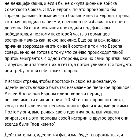
не денацификация, и если бы не оккупационные войска
Советского Союза, США и Европы, то это произошло бы
гораздо раньше. Германия - это больное место Европы, страна,
которая породила нацизм и, очевидно не избавилась от него
до конца. Все эти покаяния проходили под фанфары
победителя, а поэтому некоторой частью германцев
воспринимались как некое насилие. Еще одна важнейшая
причина возрождения этих идей состоит в том, что Европа
совершенно не готова к тому, что сейчас происходит такой
приток эмигрантов, с одной стороны, они их сами приглашают,
с другой, они загоняют их в гетто, а потом удивляются тому, что
они требуют для себя каких-то прав.
У всякой страны, чтобы простроить свою национальную
идентичность должно быть так называемое "великое прошлое".
У всей Восточной Европы единственный период
независимости в их истории - 20-30-е годы прошлого века,
когда там были очень несимпатичные фашизоидные режимы.
Поэтому они, выстраивая свою идентичность, вынуждены
опираться на эти периоды своей истории, в другое время они
всегда были "под кем-то".
Действительно, идеология фашизма будет возрождаться, и