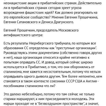
неонацистские акции в прибалтийских странах. Действительно
ли в прибалтийских странах сегодня зреет угроза
возрождения фашистских идей? Как должно реагировать на
это европейское сообщество? Мнения Евгения Прошечкина,
Евгения Сатановского и Дениса Драгунского.
Евгений Прошечкин, председатель Московского
антифашистского центра:
Есть результаты Нюрнбергского трибунала, по которым все
образования СС определены как "преступные организации".
Руководствуясь этими документами (собственно говоря, других
и нет), наша организация относится крайне негативно к
попыткам оправдать СС. И довод, который сейчас широко
используется в Прибалтике, о том, что они оборонялись от
сталинизма, мне кажется несостоятельным, потому что нельзя
оправдывать одного дьявола другим. Тем более непонятно, кем
становятся в таком контексте союзники СССР США и Англия -
пособниками сталинизма что ли?
Это далеко небезобидно, потому что там сейчас не только
старики маршируют, к ним присоединяется молодежь. Эти
марши проходят не в "безвоздушном пространстве", а значит,