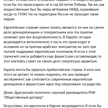
если бы это происходило не в год 60-летия Победы. Так же, как
кощунственным был бы марш ветеранов НКВД, охранявших
когда-то ГУЛАГ. Но на территории России не проходят такие
марши.
Европейским странам нужно понять, являются ли они на самом
деле демократичными и толерантными или эти понятия
означают для них вседозволенность. В Европе сегодня
возрождается антисемитизм, и пусть это происходит в
основном из-за притока арабских эмигрантов, но зато при
полной поддержке европейских политиков. И если к этой
гремучей смеси добавится еще фашистская составляющая, то
этот коктейль станет на самом деле смертельно ядовитым.
Европа могла бы одернуть прибалтийские страны. А коль она
этого не делает, то можно подумать, что она проводит
эксперимент: как сочетаются современная европейская
демократия и фашистские идеи под патронажем государства.
Денис Драгунский, политолог, научный руководитель РНИ
"Общественный договор":
Безусловно, эта идеология в Европе возрождается. И если бы