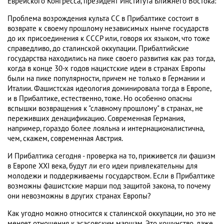
Еврейского Конгресса, президент Института Ближнего Востока:
Проблема возрождения культа СС в Прибалтике состоит в
возврате к своему прошлому независимых нынче государств
до их присоединения к СССР или, говоря их языком, что тоже
справедливо, до сталинской оккупации. Прибалтийские
государства находились на пике своего развития как раз тогда,
когда в конце 30-х годов нацистские идеи в странах Европы
были на пике популярности, причем не только в Германии и
Италии. Фашистская идеология доминировала тогда в Европе,
и в Прибалтике, естественно, тоже. Но особенно опасны
вспышки возвращения к "славному прошлому" в странах, не
переживших денацификацию. Современная Германия,
например, гораздо более лояльна и интернационалистична,
чем, скажем, современная Австрия.
И Прибалтика сегодня - проверка на то, приживется ли фашизм
в Европе XXI века, будут ли его идеи привлекательны для
молодежи и поддерживаемы государством. Если в Прибалтике
возможны фашистские марши под защитой закона, то почему
они невозможны в других странах Европы?
Как угодно можно относится к сталинской оккупации, но это не
меняет отношения к эсэсовским маршам. Это кощунство, даже