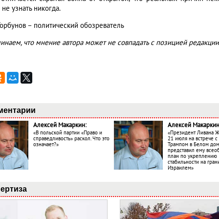
не узнать никогда.
Горбунов – политический обозреватель
инаем, что мнение автора может не совпадать с позицией редакции
ментарии
Алексей Макаркин:
Алексей Макаркин
«В польской партии «Право и
«Президент Ливана 
справедливость» раскол. Что это
21 июля на встрече 
означает?»
Трампом в Белом до
представил ему все
план по укреплению
стабильности на гран
Израилем»
ертиза