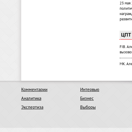
23 мая
полити
награж
развит
ЦПТ 
FIB. А
вызово
МК. Ал
Комментарии
Интервью
Аналитика
Бизнес
Экспертиза
Выборы