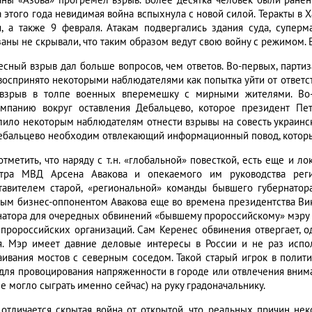
аны «Азова» прогремел взрыв. Более десятка человек были ранен
 этого года невидимая война вспыхнула с новой силой. Теракты в Ха
я, а также 9 февраля. Атакам подвергались здания суда, суперм
аны не скрывали, что таким образом ведут свою войну с режимом. В
есный взрыв дал больше вопросов, чем ответов. Во-первых, партиз
воспринято некоторыми наблюдателями как попытка уйти от ответст
взрыв в толпе военных вперемешку с мирными жителями. Во-в
омпанию вокруг оставления Дебальцево, которое президент Пе
лило некоторым наблюдателям отнести взрывы на совесть украинс
ебальцево необходим отвлекающий информационный повод, который 
отметить, что наряду с т.н. «глобальной» повесткой, есть еще и л
тра МВД Арсена Авакова и опекаемого им руководства рег
тавителем старой, «региональной» команды бывшего губернато
тым бизнес-оппонентом Авакова еще во времена президентства В
натора для очередных обвинений «бывшему пророссийскому» мэру 
 пророссийских организаций. Сам Керенес обвинения отвергает, 
я. Мэр имеет давние деловые интересы в России и не раз исп
аивания мостов с северным соседом. Такой старый игрок в полит
 для провоцирования напряженности в городе или отвлечения внима
не могло сыграть именно сейчас) на руку градоначальнику.
 отличается скрытая война от открытой, что реальных причин не