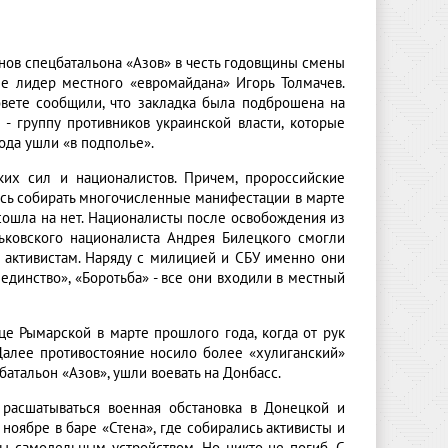
нов спецбатальона «Азов» в честь годовщины смены
ле лидер местного «евромайдана» Игорь Толмачев.
овете сообщили, что закладка была подброшена на
 - группу противников украинской власти, которые
ода ушли «в подполье».
их сил и националистов. Причем, пророссийские
ось собирать многочисленные манифестации в марте
сошла на нет. Националисты после освобождения из
ьковского националиста Андрея Билецкого смогли
 активистам. Наряду с милицией и СБУ именно они
динство», «Боротьба» - все они входили в местный
е Рымарской в марте прошлого года, когда от рук
Далее противостояние носило более «хулиганский»
атальон «Азов», ушли воевать на Донбасс.
 расшатываться военная обстановка в Донецкой и
 ноябре в баре «Стена», где собирались активисты и