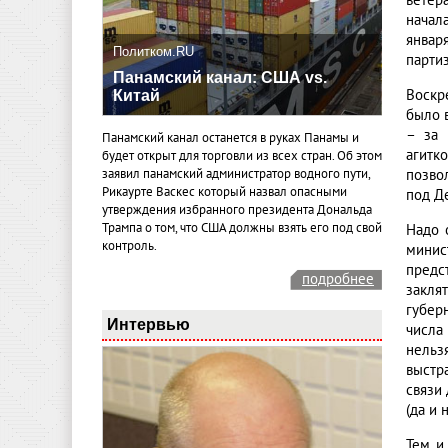
ветер
начала
январ
Политком.RU
партиз
Панамский канал: США vs.
Воскр
Китай
было 
– за 
Панамский канал останется в руках Панамы и
агитк
будет открыт для торговли из всех стран. Об этом
позво
заявил панамский администратор водного пути,
Рикаурте Васкес который назвал опасными
под Д
утверждения избранного президента Дональда
Трампа о том, что США должны взять его под свой
Надо 
контроль.
минис
предс
подробнее
закля
губер
Интервью
числа
нельз
выстр
связи
(да и 
Тем и