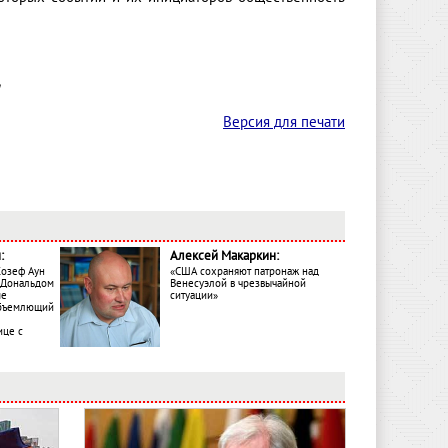
Версия для печати
:
Алексей Макаркин:
Жозеф Аун
«США сохраняют патронаж над
с Дональдом
Венесуэлой в чрезвычайной
ме
ситуации»
объемлющий
ице с