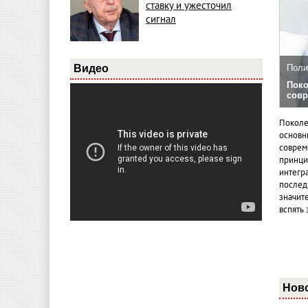
ставку и ужесточил
сигнал
Видео
Поли
Поко
совр
Поколе
основн
совреме
принци
интегр
послед
значит
вспять 
Нов