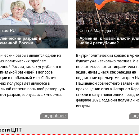
тком.RU
Сергей Маркедонов
ленческий разрыв в
Армения: к новой власти или
еменной России
новой республике?
нческий разрыв является одной из
Внутриполитический кризис в Арм
ых политических проблем
бушует уже несколько месяцев. И 
нной России, так как усугубляется
первые массовые антиправительст
пиальной разницей в вопросе
акции, начавшиеся, как реакция на
ации в глобальный мир. События
подписание премьер-министром Н
них полутора лет являются в
Пашиняном совместного заявления
ельной степени попыткой развернуть
прекращении огня в Нагорном Кара
этот разрыв, вернувшись к «норме».
стихли в канун новогодних празднес
феврале 2021 года они получили н
импульс.
подробнее
по
ости ЦПТ