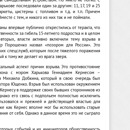
ы самодельным устройством. Но никто не погиб. С
рькове последовали один за другим: 11, 17, 19 и 25
аркеты, цистерны с топливом и т.д. и т.п. Причем
месте с тем, и никого из них так и не поймали.
аны впервые публично открестились от теракта, что
венности за гибель 15-летнего подростка и в целом
торых, власти активно включили тему взрыва в
тр Порошенко назвал «позором для России». Это
ких спецслужб, которым после тяжелого поражения
к тому же делает из врага зверя.
окальный аспект причин взрыва. Это противостояние
иона с мэром Харькова Геннадием Кернесом –
ра Михаила Добкина, который в свою очередь был
иктора Ющенко. Взрыв был использован окружением
Кернесу в поддержке своих бывших сторонников из
однако его связь с подпольем полностью исключить
ользовался и прежней и действующей властью для
ике как Кернес вполне мог бы использовать старые
ния от себя. Однако в данное время это не сыграло
которых событий и их инициаторов общественность