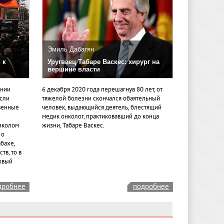
Эмиль Дабагян
 к
Уругваец Табаре Васкес: хирург на
вершине власти
ении
6 декабря 2020 года перешагнув 80 лет, от
если
тяжелой болезни скончался обаятельный
венные
человек, выдающийся деятель, блестящий
медик онколог, практиковавший до конца
иколом
жизни, Табаре Васкес.
 о
бахе,
тв, то в
овый
дробнее
подробнее