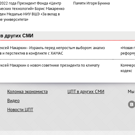
 2022 года Президент Фонда «Центр
Памяти Игоря Бунина
ческих технологий» Борис Макаренко
ден Медалью НИУ ВШЭ «За вклад в
ие университета»
в других СМИ
лексей Макаркин - Израиль перед непростым выбором: анализ
«Новая 
в и перспектив в конфликте с ХАМАС
реформ
ексей Макаркин о новом советнике президента по климату
Коммерс
кодекс
Колонка экономиста
ЦПТ в других СМИ
Мы 
Видео
Новости ЦПТ