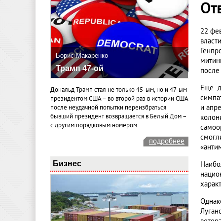
От
22 фе
власт
Генпр
Борис Макаренко
митин
Трамп 47-ой
после
Еще д
Дональд Трамп стал не только 45-ым, но и 47-ым
симпа
президентом США – во второй раз в истории США
и апр
после неудачной попытки переизбраться
бывший президент возвращается в Белый Дом –
колон
с другим порядковым номером.
самоо
смогл
подробнее
«анти
Бизнес
Наибо
нацио
харак
Однак
Луганс