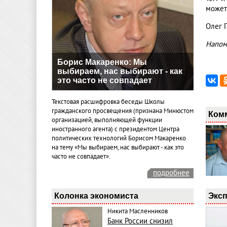
может 
Олег 
Напом
Борис Макаренко: Мы
выбираем, нас выбирают - как
это часто не совпадает
Текстовая расшифровка беседы Школы
гражданского просвещения (признана Минюстом
Ком
организацией, выполняющей функции
иностранного агента) с президентом Центра
политических технологий Борисом Макаренко
на тему «Мы выбираем, нас выбирают - как это
часто не совпадает».
подробнее
Эксп
Колонка экономиста
Никита Масленников
Банк России снизил