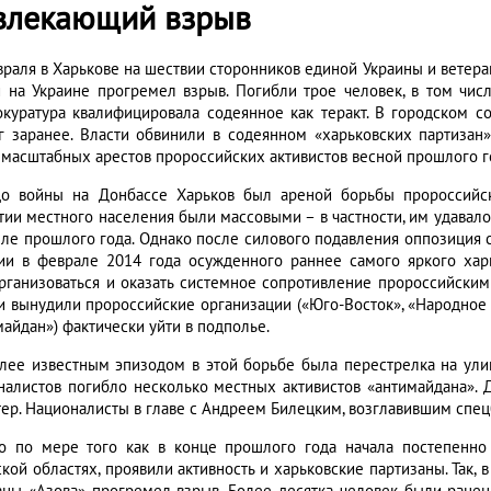
влекающий взрыв
враля в Харькове на шествии сторонников единой Украины и ветера
и на Украине прогремел взрыв. Погибли трое человек, в том чис
окуратура квалифицировала содеянное как теракт. В городском с
г заранее. Власти обвинили в содеянном «харьковских партизан»
 масштабных арестов пророссийских активистов весной прошлого г
о войны на Донбассе Харьков был ареной борьбы пророссийск
тии местного населения были массовыми – в частности, им удавал
еле прошлого года. Однако после силового подавления оппозиция 
ии в феврале 2014 года осужденного раннее самого яркого хар
рганизоваться и оказать системное сопротивление пророссийским
и вынудили пророссийские организации («Юго-Восток», «Народное е
майдан») фактически уйти в подполье.
лее известным эпизодом в этой борьбе была перестрелка на улиц
налистов погибло несколько местных активистов «антимайдана». 
тер. Националисты в главе с Андреем Билецким, возглавившим спецб
о по мере того как в конце прошлого года начала постепенно
кой областях, проявили активность и харьковские партизаны. Так, в