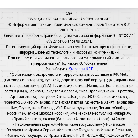
18+
Учредитель - ЗАО "Политические технологии"
© Информационный сайт политических комментариев "Политком.RU"
2001-2018
Свидетельство о регистрации средства массовой информации Эл № ФС77-
69227 от 06 апреля 2017 г.
Регистрирующий орган: Федеральная служба по надзору в сфере связи,
информационных технологий и массовых коммуникаций.
При полном или частичном использовании материалов сайта активная
гиперссылка на "Политком.RU" обязательна
Разработчик:
Standarta.NET
*Организации, экстремисты и террористы, запрещенные в РФ: Meta
(Facebook и Instagram), Русский добровольческий корпус (РДК), Украинская
повстанческая армия (УПА), Грузинский легион, Национал-Большевистская
партия (НБП), Талибан, Свидетели Иеговы, Мизантропик Дивижн, Братство,
Артподготовка, Тризуб им. Степана Бандеры, НСО, Славянский союз,
Формат-18, Хизб ут-Тахрир, Исламская партия Туркестана, Хайят Тахрир аш-
Шам, Таухид валь-Джихад, АУЕ, Братья мусульмане, Легион «Свобода
России» («Легион Свобода России»), «Чеченская Республика Ичкерия»,
«Правый сектор», «Азов» (батальон «Азов», полк «Азов»), «Айдар»,
«Национальный корпус», «Исламское государство» («Исламское
Государство Ирака и Сирии», «Исламское Государство Ирака и Леванта»,
«Исламское Государство Ирака и Шама», ИГ, ИГИЛ, ДАИШ), «Джабхат Фатх