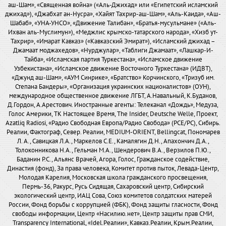
аш-Шам», «Священная война» («Аль-Джихад» или «Египетский исламский
джихад»), «Джабхат ан-Нусра», «Хайят Тахрир-аш-Шам», «Аль-Каида», «Аш-
Шабаб», «УНА-УНСО», «Движение Талибан», «Братья-мусульмане» («Аль-
Ихван аль-Муслимун»), «Меджлис крымско-татарского народа», «Хизб ут-
Тахрир», «Имарат Кавказ» («Кавказский Эмират»), «Исламский джихад –
Джамаат моджахедов», «Нурджулар», «Таблиги Джамаат», «Лашкар-И-
Тайба», «Исламская партия Туркестана», «Исламское движение
Узбекистана», «Исламское движение Восточного Туркестана» (ИДВТ),
«Джунд аш-Шам», «АУМ Синрике», «Братство» Корчинского, «Тризуб им.
Степана Бандеры», «Организация украинских националистов» (ОУН),
международное общественное движение ЛГБТ, А.Навальный, К.Буданов,
Д.Гордон, А.Арестович. Иностранные агенты: Телеканал «Дождь», Медуза,
Голос Америки, ТК Настоящее Время, The Insider, Deutsche Welle, Проект,
Azatliq Radiosi, «Радио Свободная Европа/Радио Свобода» (PCE/PC), Сибирь.
Реалии, Фактограф, Север. Реалии, MEDIUM-ORIENT, Bellingcat, Пономарев
Л. А., Савицкая Л.А., Маркелов С.Е., Камалягин Д.Н., Апахончич Д.А.,
Толоконникова Н.А., Гельман М.А., Шендерович В.А., Верзилов П.Ю.,
Баданин Р.С., Альянс Врачей, Агора, Голос, Гражданское содействие,
Династия (фонд), За права человека, Комитет против пыток, Левада-Центр,
Молодая Карелия, Московская школа гражданского просвещения,
Пермь-36, Ракурс, Русь Сидящая, Сахаровский центр, Сибирский
экологический центр, ИАЦ Сова, Союз комитетов солдатских матерей
России, Фонд борьбы с коррупцией (ФБК), Фонд защиты гласности, Фонд
свободы информации, Центр «Насилию.нет», Центр защиты прав СМИ,
Transparency International, «Idel.Реалии», Кавказ.Реалии, Крым.Реалии,