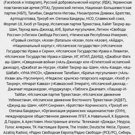
(Facebook и Instagram), Русский добровольческий корпус (РДК), Украинская
повстанческая армия (УПА), Грузинский легион, Национал-Большевистская
партия (НБП), Талибан, Свидетели Иеговы, Мизантропик Дивижн, Братство,
Артподготовка, Тризуб им. Степана Бандеры, НСО, Славянский союз,
Формат-18, Хизб ут-Тахрир, Исламская партия Туркестана, Хайят Тахрир аш-
Шам, Таухид валь-Джихад, АУЕ, Братья мусульмане, Легион «Свобода
России» («Легион Свобода России»), «Чеченская Республика Ичкерия»,
«Правый сектор», «Азов» (батальон «Азов», полк «Азов»), «Айдар»,
«Национальный корпус», «Исламское государство» («Исламское
Государство Ирака и Сирии», «Исламское Государство Ирака и Леванта»,
«Исламское Государство Ирака и Шама», ИГ, ИГИЛ, ДАИШ), «Джабхат Фатх
аш-Шам», «Священная война» («Аль-Джихад» или «Египетский исламский
джихад»), «Джабхат ан-Нусра», «Хайят Тахрир-аш-Шам», «Аль-Каида», «Аш-
Шабаб», «УНА-УНСО», «Движение Талибан», «Братья-мусульмане» («Аль-
Ихван аль-Муслимун»), «Меджлис крымско-татарского народа», «Хизб ут-
Тахрир», «Имарат Кавказ» («Кавказский Эмират»), «Исламский джихад –
Джамаат моджахедов», «Нурджулар», «Таблиги Джамаат», «Лашкар-И-
Тайба», «Исламская партия Туркестана», «Исламское движение
Узбекистана», «Исламское движение Восточного Туркестана» (ИДВТ),
«Джунд аш-Шам», «АУМ Синрике», «Братство» Корчинского, «Тризуб им.
Степана Бандеры», «Организация украинских националистов» (ОУН),
международное общественное движение ЛГБТ, А.Навальный, К.Буданов,
Д.Гордон, А.Арестович. Иностранные агенты: Телеканал «Дождь», Медуза,
Голос Америки, ТК Настоящее Время, The Insider, Deutsche Welle, Проект,
Azatliq Radiosi, «Радио Свободная Европа/Радио Свобода» (PCE/PC), Сибирь.