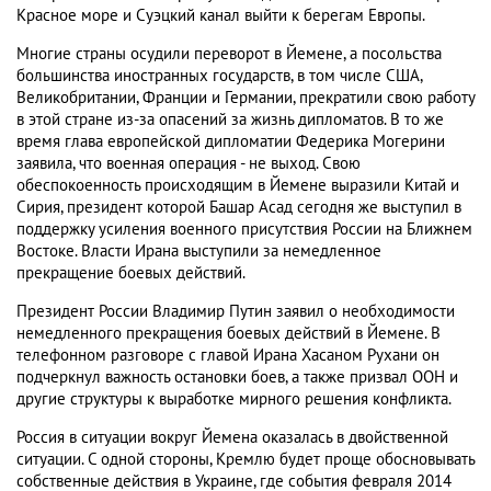
Красное море и Суэцкий канал выйти к берегам Европы.
Многие страны осудили переворот в Йемене, а посольства
большинства иностранных государств, в том числе США,
Великобритании, Франции и Германии, прекратили свою работу
в этой стране из-за опасений за жизнь дипломатов. В то же
время глава европейской дипломатии Федерика Могерини
заявила, что военная операция - не выход. Свою
обеспокоенность происходящим в Йемене выразили Китай и
Сирия, президент которой Башар Асад сегодня же выступил в
поддержку усиления военного присутствия России на Ближнем
Востоке. Власти Ирана выступили за немедленное
прекращение боевых действий.
Президент России Владимир Путин заявил о необходимости
немедленного прекращения боевых действий в Йемене. В
телефонном разговоре с главой Ирана Хасаном Рухани он
подчеркнул важность остановки боев, а также призвал ООН и
другие структуры к выработке мирного решения конфликта.
Россия в ситуации вокруг Йемена оказалась в двойственной
ситуации. С одной стороны, Кремлю будет проще обосновывать
собственные действия в Украине, где события февраля 2014