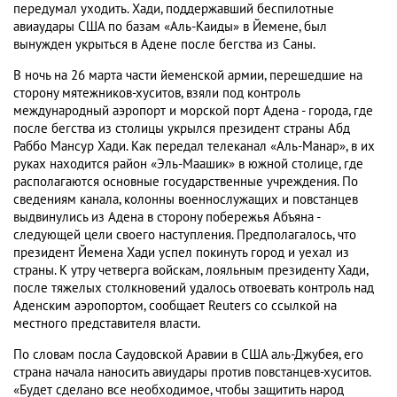
передумал уходить. Хади, поддержавший беспилотные
авиаудары США по базам «Аль-Каиды» в Йемене, был
вынужден укрыться в Адене после бегства из Саны.
В ночь на 26 марта части йеменской армии, перешедшие на
сторону мятежников-хуситов, взяли под контроль
международный аэропорт и морской порт Адена - города, где
после бегства из столицы укрылся президент страны Абд
Раббо Мансур Хади. Как передал телеканал «Аль-Манар», в их
руках находится район «Эль-Маашик» в южной столице, где
располагаются основные государственные учреждения. По
сведениям канала, колонны военнослужащих и повстанцев
выдвинулись из Адена в сторону побережья Абъяна -
следующей цели своего наступления. Предполагалось, что
президент Йемена Хади успел покинуть город и уехал из
страны. К утру четверга войскам, лояльным президенту Хади,
после тяжелых столкновений удалось отвоевать контроль над
Аденским аэропортом, сообщает Reuters со ссылкой на
местного представителя власти.
По словам посла Саудовской Аравии в США аль-Джубея, его
страна начала наносить авиудары против повстанцев-хуситов.
«Будет сделано все необходимое, чтобы защитить народ