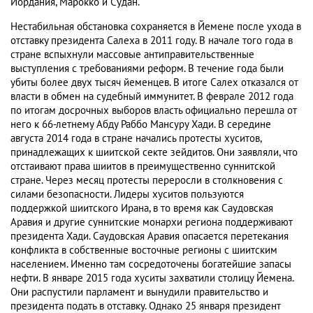
Иордания, Марокко и Судан.
Нестабильная обстановка сохраняется в Йемене после ухода в
отставку президента Салеха в 2011 году. В начале того года в
стране вспыхнули массовые антиправительственные
выступления с требованиями реформ. В течение года были
убиты более двух тысяч йеменцев. В итоге Салех отказался от
власти в обмен на судебный иммунитет. В феврале 2012 года
по итогам досрочных выборов власть официально перешла от
него к 66-летнему Абду Раббо Мансуру Хади. В середине
августа 2014 года в стране начались протесты хуситов,
принадлежащих к шиитской секте зейдитов. Они заявляли, что
отстаивают права шиитов в преимущественно суннитской
стране. Через месяц протесты переросли в столкновения с
силами безопасности. Лидеры хуситов пользуются
поддержкой шиитского Ирана, в то время как Саудовская
Аравия и другие суннитские монархи региона поддерживают
президента Хади. Саудовская Аравия опасается перетекания
конфликта в собственные восточные регионы с шиитским
населением. Именно там сосредоточены богатейшие запасы
нефти. В январе 2015 года хуситы захватили столицу Йемена.
Они распустили парламент и вынудили правительство и
президента подать в отставку. Однако 25 января президент