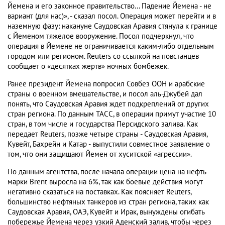
Йемена и его законное правительство... Падение Йемена - не
вариант (для нас)», - сказал посол. Операция может перейти и в
наземную фазу: накануне Саудовская Аравия стянула к границе
с Йеменом тяжелое вооружение. Посол подчеркнул, что
операция в Йемене не ограничивается каким-либо отдельным
городом или регионом. Reuters со ссылкой на повстанцев
сообщает о «десятках жертв» ночных бомбежек.
Ранее президент Йемена попросил Совбез ООН и арабские
страны о военном вмешательстве, и посол аль-Джубей дал
понять, что Саудовская Аравия ждет подкреплений от других
стран региона. По данным ТАСС, в операции примут участие 10
стран, в том числе и государства Персидского залива. Как
передает Reuters, позже четыре страны - Саудовская Аравия,
Кувейт, Бахрейн и Катар - выпустили совместное заявление о
том, что они защищают Йемен от хуситской «агрессии».
По данным агентства, после начала операции цена на нефть
марки Brent выросла на 6%, так как боевые действия могут
негативно сказаться на поставках. Как поясняет Reuters,
большинство нефтяных танкеров из стран региона, таких как
Саудовская Аравия, ОАЭ, Кувейт и Ирак, вынуждены огибать
побережье Йемена через узкий Аденский залив, чтобы через