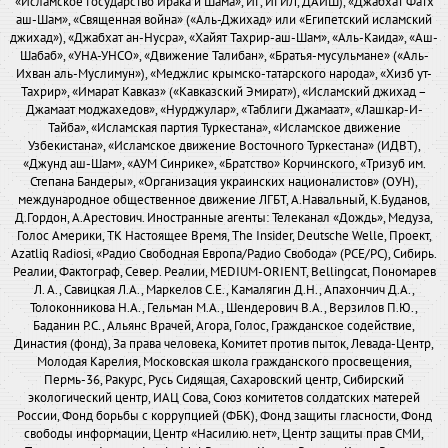
«Исламское Государство Ирака и Шама», ИГ, ИГИЛ, ДАИШ), «Джабхат Фатх
аш-Шам», «Священная война» («Аль-Джихад» или «Египетский исламский
джихад»), «Джабхат ан-Нусра», «Хайят Тахрир-аш-Шам», «Аль-Каида», «Аш-
Шабаб», «УНА-УНСО», «Движение Талибан», «Братья-мусульмане» («Аль-
Ихван аль-Муслимун»), «Меджлис крымско-татарского народа», «Хизб ут-
Тахрир», «Имарат Кавказ» («Кавказский Эмират»), «Исламский джихад –
Джамаат моджахедов», «Нурджулар», «Таблиги Джамаат», «Лашкар-И-
Тайба», «Исламская партия Туркестана», «Исламское движение
Узбекистана», «Исламское движение Восточного Туркестана» (ИДВТ),
«Джунд аш-Шам», «АУМ Синрике», «Братство» Корчинского, «Тризуб им.
Степана Бандеры», «Организация украинских националистов» (ОУН),
международное общественное движение ЛГБТ, А.Навальный, К.Буданов,
Д.Гордон, А.Арестович. Иностранные агенты: Телеканал «Дождь», Медуза,
Голос Америки, ТК Настоящее Время, The Insider, Deutsche Welle, Проект,
Azatliq Radiosi, «Радио Свободная Европа/Радио Свобода» (PCE/PC), Сибирь.
Реалии, Фактограф, Север. Реалии, MEDIUM-ORIENT, Bellingcat, Пономарев
Л. А., Савицкая Л.А., Маркелов С.Е., Камалягин Д.Н., Апахончич Д.А.,
Толоконникова Н.А., Гельман М.А., Шендерович В.А., Верзилов П.Ю.,
Баданин Р.С., Альянс Врачей, Агора, Голос, Гражданское содействие,
Династия (фонд), За права человека, Комитет против пыток, Левада-Центр,
Молодая Карелия, Московская школа гражданского просвещения,
Пермь-36, Ракурс, Русь Сидящая, Сахаровский центр, Сибирский
экологический центр, ИАЦ Сова, Союз комитетов солдатских матерей
России, Фонд борьбы с коррупцией (ФБК), Фонд защиты гласности, Фонд
свободы информации, Центр «Насилию.нет», Центр защиты прав СМИ,