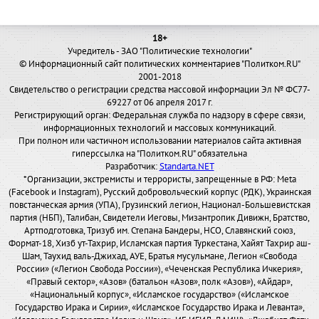
18+
Учредитель - ЗАО "Политические технологии"
© Информационный сайт политических комментариев "Политком.RU"
2001-2018
Свидетельство о регистрации средства массовой информации Эл № ФС77-
69227 от 06 апреля 2017 г.
Регистрирующий орган: Федеральная служба по надзору в сфере связи,
информационных технологий и массовых коммуникаций.
При полном или частичном использовании материалов сайта активная
гиперссылка на "Политком.RU" обязательна
Разработчик:
Standarta.NET
*Организации, экстремисты и террористы, запрещенные в РФ: Meta
(Facebook и Instagram), Русский добровольческий корпус (РДК), Украинская
повстанческая армия (УПА), Грузинский легион, Национал-Большевистская
партия (НБП), Талибан, Свидетели Иеговы, Мизантропик Дивижн, Братство,
Артподготовка, Тризуб им. Степана Бандеры, НСО, Славянский союз,
Формат-18, Хизб ут-Тахрир, Исламская партия Туркестана, Хайят Тахрир аш-
Шам, Таухид валь-Джихад, АУЕ, Братья мусульмане, Легион «Свобода
России» («Легион Свобода России»), «Чеченская Республика Ичкерия»,
«Правый сектор», «Азов» (батальон «Азов», полк «Азов»), «Айдар»,
«Национальный корпус», «Исламское государство» («Исламское
Государство Ирака и Сирии», «Исламское Государство Ирака и Леванта»,