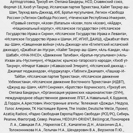
Артподготовка, Тризуб им. Степана Бандеры, НСО, Славянский союз,
Формат-18, Хизб ут-Тахрир, Исламская партия Туркестана, Хайят Тахрир аш-
Шам, Таухид валь-Джихад, АУЕ, Братья мусульмане, Легион «Свобода
России» («Легион Свобода России»), «Чеченская Республика Ичкерия»,
«Правый сектор», «Азов» (батальон «Азов», полк «Азов»), «Айдар»,
«Национальный корпус», «Исламское государство» («Исламское
Государство Ирака и Сирии», «Исламское Государство Ирака и Леванта»,
«Исламское Государство Ирака и Шама», ИГ, ИГИЛ, ДАИШ), «Джабхат Фатх
аш-Шам», «Священная война» («Аль-Джихад» или «Египетский исламский
джихад»), «Джабхат ан-Нусра», «Хайят Тахрир-аш-Шам», «Аль-Каида», «Аш-
Шабаб», «УНА-УНСО», «Движение Талибан», «Братья-мусульмане» («Аль-
Ихван аль-Муслимун»), «Меджлис крымско-татарского народа», «Хизб ут-
Тахрир», «Имарат Кавказ» («Кавказский Эмират»), «Исламский джихад –
Джамаат моджахедов», «Нурджулар», «Таблиги Джамаат», «Лашкар-И-
Тайба», «Исламская партия Туркестана», «Исламское движение
Узбекистана», «Исламское движение Восточного Туркестана» (ИДВТ),
«Джунд аш-Шам», «АУМ Синрике», «Братство» Корчинского, «Тризуб им.
Степана Бандеры», «Организация украинских националистов» (ОУН),
международное общественное движение ЛГБТ, А.Навальный, К.Буданов,
Д.Гордон, А.Арестович. Иностранные агенты: Телеканал «Дождь», Медуза,
Голос Америки, ТК Настоящее Время, The Insider, Deutsche Welle, Проект,
Azatliq Radiosi, «Радио Свободная Европа/Радио Свобода» (PCE/PC), Сибирь.
Реалии, Фактограф, Север. Реалии, MEDIUM-ORIENT, Bellingcat, Пономарев
Л. А., Савицкая Л.А., Маркелов С.Е., Камалягин Д.Н., Апахончич Д.А.,
Толоконникова Н.А., Гельман М.А., Шендерович В.А., Верзилов П.Ю.,