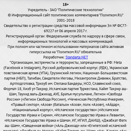
18+
Учредитель - ЗАО "Политические технологии"
© Информационный сайт политических комментариев "Политком.RU"
2001-2018
Свидетельство о регистрации средства массовой информации Эл № ФС77-
69227 от 06 апреля 2017 г.
Регистрирующий орган: Федеральная служба по надзору в сфере связи,
информационных технологий и массовых коммуникаций.
При полном или частичном использовании материалов сайта активная
гиперссылка на "Политком.RU" обязательна
Разработчик:
Standarta.NET
*Организации, экстремисты и террористы, запрещенные в РФ: Meta
(Facebook и Instagram), Русский добровольческий корпус (РДК), Украинская
повстанческая армия (УПА), Грузинский легион, Национал-Большевистская
партия (НБП), Талибан, Свидетели Иеговы, Мизантропик Дивижн, Братство,
Артподготовка, Тризуб им. Степана Бандеры, НСО, Славянский союз,
Формат-18, Хизб ут-Тахрир, Исламская партия Туркестана, Хайят Тахрир аш-
Шам, Таухид валь-Джихад, АУЕ, Братья мусульмане, Легион «Свобода
России» («Легион Свобода России»), «Чеченская Республика Ичкерия»,
«Правый сектор», «Азов» (батальон «Азов», полк «Азов»), «Айдар»,
«Национальный корпус», «Исламское государство» («Исламское
Государство Ирака и Сирии», «Исламское Государство Ирака и Леванта»,
«Исламское Государство Ирака и Шама», ИГ, ИГИЛ, ДАИШ), «Джабхат Фатх
аш-Шам», «Священная война» («Аль-Джихад» или «Египетский исламский