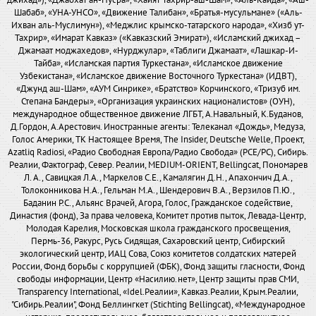
джихад»), «Джабхат ан-Нусра», «Хайят Тахрир-аш-Шам», «Аль-Каида», «Аш-
Шабаб», «УНА-УНСО», «Движение Талибан», «Братья-мусульмане» («Аль-
Ихван аль-Муслимун»), «Меджлис крымско-татарского народа», «Хизб ут-
Тахрир», «Имарат Кавказ» («Кавказский Эмират»), «Исламский джихад –
Джамаат моджахедов», «Нурджулар», «Таблиги Джамаат», «Лашкар-И-
Тайба», «Исламская партия Туркестана», «Исламское движение
Узбекистана», «Исламское движение Восточного Туркестана» (ИДВТ),
«Джунд аш-Шам», «АУМ Синрике», «Братство» Корчинского, «Тризуб им.
Степана Бандеры», «Организация украинских националистов» (ОУН),
международное общественное движение ЛГБТ, А.Навальный, К.Буданов,
Д.Гордон, А.Арестович. Иностранные агенты: Телеканал «Дождь», Медуза,
Голос Америки, ТК Настоящее Время, The Insider, Deutsche Welle, Проект,
Azatliq Radiosi, «Радио Свободная Европа/Радио Свобода» (PCE/PC), Сибирь.
Реалии, Фактограф, Север. Реалии, MEDIUM-ORIENT, Bellingcat, Пономарев
Л. А., Савицкая Л.А., Маркелов С.Е., Камалягин Д.Н., Апахончич Д.А.,
Толоконникова Н.А., Гельман М.А., Шендерович В.А., Верзилов П.Ю.,
Баданин Р.С., Альянс Врачей, Агора, Голос, Гражданское содействие,
Династия (фонд), За права человека, Комитет против пыток, Левада-Центр,
Молодая Карелия, Московская школа гражданского просвещения,
Пермь-36, Ракурс, Русь Сидящая, Сахаровский центр, Сибирский
экологический центр, ИАЦ Сова, Союз комитетов солдатских матерей
России, Фонд борьбы с коррупцией (ФБК), Фонд защиты гласности, Фонд
свободы информации, Центр «Насилию.нет», Центр защиты прав СМИ,
Transparency International, «Idel.Реалии», Кавказ.Реалии, Крым.Реалии,
"Сибирь.Реалии", Фонд Беллингкет (Stichting Bellingcat), «Международное