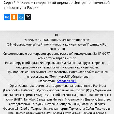
Сергей Михеев — генеральный директор Центра политической
конъюнктуры России
18+
Учредитель - ЗАО "Политические технологии"
© Информационный сайт политических комментариев "Политком.RU"
2001-2018
Свидетельство о регистрации средства массовой информации Эл № ФС77-
69227 от 06 апреля 2017 г.
Регистрирующий орган: Федеральная служба по надзору в сфере связи,
информационных технологий и массовых коммуникаций.
При полном или частичном использовании материалов сайта активная
гиперссылка на "Политком.RU" обязательна
Разработчик:
Standarta.NET
*Организации, экстремисты и террористы, запрещенные в РФ: Meta
(Facebook и Instagram), Русский добровольческий корпус (РДК), Украинская
повстанческая армия (УПА), Грузинский легион, Национал-Большевистская
партия (НБП), Талибан, Свидетели Иеговы, Мизантропик Дивижн, Братство,
Артподготовка, Тризуб им. Степана Бандеры, НСО, Славянский союз,
Формат-18, Хизб ут-Тахрир, Исламская партия Туркестана, Хайят Тахрир аш-
Шам, Таухид валь-Джихад, АУЕ, Братья мусульмане, Легион «Свобода