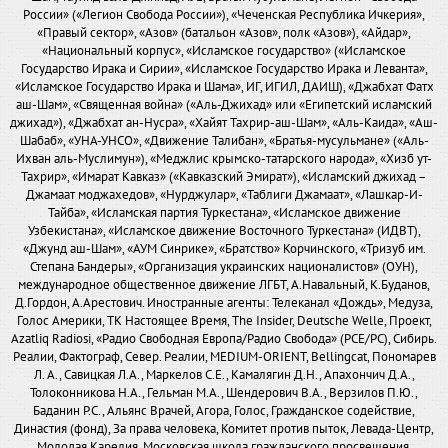
России» («Легион Свобода России»), «Чеченская Республика Ичкерия»,
«Правый сектор», «Азов» (батальон «Азов», полк «Азов»), «Айдар»,
«Национальный корпус», «Исламское государство» («Исламское
Государство Ирака и Сирии», «Исламское Государство Ирака и Леванта»,
«Исламское Государство Ирака и Шама», ИГ, ИГИЛ, ДАИШ), «Джабхат Фатх
аш-Шам», «Священная война» («Аль-Джихад» или «Египетский исламский
джихад»), «Джабхат ан-Нусра», «Хайят Тахрир-аш-Шам», «Аль-Каида», «Аш-
Шабаб», «УНА-УНСО», «Движение Талибан», «Братья-мусульмане» («Аль-
Ихван аль-Муслимун»), «Меджлис крымско-татарского народа», «Хизб ут-
Тахрир», «Имарат Кавказ» («Кавказский Эмират»), «Исламский джихад –
Джамаат моджахедов», «Нурджулар», «Таблиги Джамаат», «Лашкар-И-
Тайба», «Исламская партия Туркестана», «Исламское движение
Узбекистана», «Исламское движение Восточного Туркестана» (ИДВТ),
«Джунд аш-Шам», «АУМ Синрике», «Братство» Корчинского, «Тризуб им.
Степана Бандеры», «Организация украинских националистов» (ОУН),
международное общественное движение ЛГБТ, А.Навальный, К.Буданов,
Д.Гордон, А.Арестович. Иностранные агенты: Телеканал «Дождь», Медуза,
Голос Америки, ТК Настоящее Время, The Insider, Deutsche Welle, Проект,
Azatliq Radiosi, «Радио Свободная Европа/Радио Свобода» (PCE/PC), Сибирь.
Реалии, Фактограф, Север. Реалии, MEDIUM-ORIENT, Bellingcat, Пономарев
Л. А., Савицкая Л.А., Маркелов С.Е., Камалягин Д.Н., Апахончич Д.А.,
Толоконникова Н.А., Гельман М.А., Шендерович В.А., Верзилов П.Ю.,
Баданин Р.С., Альянс Врачей, Агора, Голос, Гражданское содействие,
Династия (фонд), За права человека, Комитет против пыток, Левада-Центр,
Молодая Карелия, Московская школа гражданского просвещения,