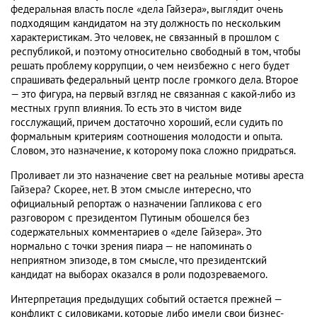
федеральная власть после «дела Гайзера», выглядит очень
подходящим кандидатом на эту должность по нескольким
характеристикам. Это человек, не связанный в прошлом с
республикой, и поэтому относительно свободный в том, чтобы
решать проблему коррупции, о чем неизбежно с него будет
спрашивать федеральный центр после громкого дела. Второе
— это фигура, на первый взгляд не связанная с какой-либо из
местных групп влияния. То есть это в чистом виде
госслужащий, причем достаточно хороший, если судить по
формальным критериям соотношения молодости и опыта.
Словом, это назначение, к которому пока сложно придраться.
Проливает ли это назначение свет на реальные мотивы ареста
Гайзера? Скорее, нет. В этом смысле интересно, что
официальный репортаж о назначении Гапликова с его
разговором с президентом Путиным обошелся без
содержательных комментариев о «деле Гайзера». Это
нормально с точки зрения пиара — не напоминать о
неприятном эпизоде, в том смысле, что президентский
кандидат на выборах оказался в роли подозреваемого.
Интерпретация предыдущих событий остается прежней —
конфликт с силовиками, которые либо имели свои бизнес-