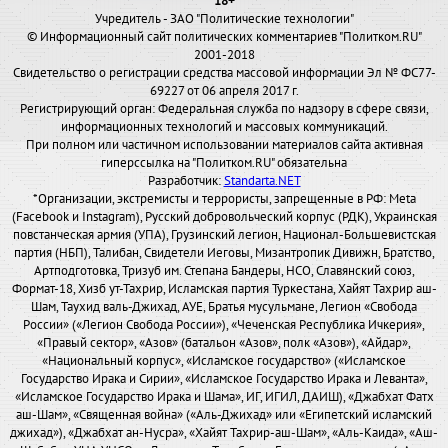
18+
Учредитель - ЗАО "Политические технологии"
© Информационный сайт политических комментариев "Политком.RU"
2001-2018
Свидетельство о регистрации средства массовой информации Эл № ФС77-
69227 от 06 апреля 2017 г.
Регистрирующий орган: Федеральная служба по надзору в сфере связи,
информационных технологий и массовых коммуникаций.
При полном или частичном использовании материалов сайта активная
гиперссылка на "Политком.RU" обязательна
Разработчик:
Standarta.NET
*Организации, экстремисты и террористы, запрещенные в РФ: Meta
(Facebook и Instagram), Русский добровольческий корпус (РДК), Украинская
повстанческая армия (УПА), Грузинский легион, Национал-Большевистская
партия (НБП), Талибан, Свидетели Иеговы, Мизантропик Дивижн, Братство,
Артподготовка, Тризуб им. Степана Бандеры, НСО, Славянский союз,
Формат-18, Хизб ут-Тахрир, Исламская партия Туркестана, Хайят Тахрир аш-
Шам, Таухид валь-Джихад, АУЕ, Братья мусульмане, Легион «Свобода
России» («Легион Свобода России»), «Чеченская Республика Ичкерия»,
«Правый сектор», «Азов» (батальон «Азов», полк «Азов»), «Айдар»,
«Национальный корпус», «Исламское государство» («Исламское
Государство Ирака и Сирии», «Исламское Государство Ирака и Леванта»,
«Исламское Государство Ирака и Шама», ИГ, ИГИЛ, ДАИШ), «Джабхат Фатх
аш-Шам», «Священная война» («Аль-Джихад» или «Египетский исламский
джихад»), «Джабхат ан-Нусра», «Хайят Тахрир-аш-Шам», «Аль-Каида», «Аш-