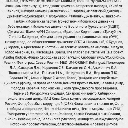
Шабаб», «УНА-УНСО», «Движение Талибан», «Братья-мусульмане» («Аль-
Ихван аль-Муслимун»), «Меджлис крымско-татарского народа», «Хизб ут-
Тахрир», «Имарат Кавказ» («Кавказский Эмират»), «Исламский джихад –
Джамаат моджахедов», «Нурджулар», «Таблиги Джамаат», «Лашкар-И-
Тайба», «Исламская партия Туркестана», «Исламское движение
Узбекистана», «Исламское движение Восточного Туркестана» (ИДВТ),
«Джунд аш-Шам», «АУМ Синрике», «Братство» Корчинского, «Тризуб им.
Степана Бандеры», «Организация украинских националистов» (ОУН),
международное общественное движение ЛГБТ, А.Навальный, К.Буданов,
Д.Гордон, А.Арестович. Иностранные агенты: Телеканал «Дождь», Медуза,
Голос Америки, ТК Настоящее Время, The Insider, Deutsche Welle, Проект,
Azatliq Radiosi, «Радио Свободная Европа/Радио Свобода» (PCE/PC), Сибирь.
Реалии, Фактограф, Север. Реалии, MEDIUM-ORIENT, Bellingcat, Пономарев
Л. А., Савицкая Л.А., Маркелов С.Е., Камалягин Д.Н., Апахончич Д.А.,
Толоконникова Н.А., Гельман М.А., Шендерович В.А., Верзилов П.Ю.,
Баданин Р.С., Альянс Врачей, Агора, Голос, Гражданское содействие,
Династия (фонд), За права человека, Комитет против пыток, Левада-Центр,
Молодая Карелия, Московская школа гражданского просвещения,
Пермь-36, Ракурс, Русь Сидящая, Сахаровский центр, Сибирский
экологический центр, ИАЦ Сова, Союз комитетов солдатских матерей
России, Фонд борьбы с коррупцией (ФБК), Фонд защиты гласности, Фонд
свободы информации, Центр «Насилию.нет», Центр защиты прав СМИ,
Transparency International, «Idel.Реалии», Кавказ.Реалии, Крым.Реалии,
"Сибирь.Реалии", Фонд Беллингкет (Stichting Bellingcat), «Международное
историко-просветительское, благотворительное и правозащитное