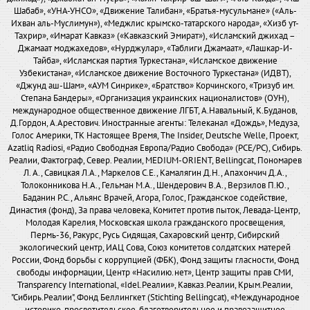
Шабаб», «УНА-УНСО», «Движение Талибан», «Братья-мусульмане» («Аль-
Ихван аль-Муслимун»), «Меджлис крымско-татарского народа», «Хизб ут-
Тахрир», «Имарат Кавказ» («Кавказский Эмират»), «Исламский джихад –
Джамаат моджахедов», «Нурджулар», «Таблиги Джамаат», «Лашкар-И-
Тайба», «Исламская партия Туркестана», «Исламское движение
Узбекистана», «Исламское движение Восточного Туркестана» (ИДВТ),
«Джунд аш-Шам», «АУМ Синрике», «Братство» Корчинского, «Тризуб им.
Степана Бандеры», «Организация украинских националистов» (ОУН),
международное общественное движение ЛГБТ, А.Навальный, К.Буданов,
Д.Гордон, А.Арестович. Иностранные агенты: Телеканал «Дождь», Медуза,
Голос Америки, ТК Настоящее Время, The Insider, Deutsche Welle, Проект,
Azatliq Radiosi, «Радио Свободная Европа/Радио Свобода» (PCE/PC), Сибирь.
Реалии, Фактограф, Север. Реалии, MEDIUM-ORIENT, Bellingcat, Пономарев
Л. А., Савицкая Л.А., Маркелов С.Е., Камалягин Д.Н., Апахончич Д.А.,
Толоконникова Н.А., Гельман М.А., Шендерович В.А., Верзилов П.Ю.,
Баданин Р.С., Альянс Врачей, Агора, Голос, Гражданское содействие,
Династия (фонд), За права человека, Комитет против пыток, Левада-Центр,
Молодая Карелия, Московская школа гражданского просвещения,
Пермь-36, Ракурс, Русь Сидящая, Сахаровский центр, Сибирский
экологический центр, ИАЦ Сова, Союз комитетов солдатских матерей
России, Фонд борьбы с коррупцией (ФБК), Фонд защиты гласности, Фонд
свободы информации, Центр «Насилию.нет», Центр защиты прав СМИ,
Transparency International, «Idel.Реалии», Кавказ.Реалии, Крым.Реалии,
"Сибирь.Реалии", Фонд Беллингкет (Stichting Bellingcat), «Международное