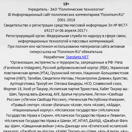
18+
Учредитель - ЗАО "Политические технологии"
© Информационный сайт политических комментариев "Политком.RU"
2001-2018
Свидетельство о регистрации средства массовой информации Эл № ФС77-
69227 от 06 апреля 2017 г.
Регистрирующий орган: Федеральная служба по надзору в сфере связи,
информационных технологий и массовых коммуникаций.
При полном или частичном использовании материалов сайта активная
гиперссылка на "Политком.RU" обязательна
Разработчик:
Standarta.NET
*Организации, экстремисты и террористы, запрещенные в РФ: Meta
(Facebook и Instagram), Русский добровольческий корпус (РДК), Украинская
повстанческая армия (УПА), Грузинский легион, Национал-Большевистская
партия (НБП), Талибан, Свидетели Иеговы, Мизантропик Дивижн, Братство,
Артподготовка, Тризуб им. Степана Бандеры, НСО, Славянский союз,
Формат-18, Хизб ут-Тахрир, Исламская партия Туркестана, Хайят Тахрир аш-
Шам, Таухид валь-Джихад, АУЕ, Братья мусульмане, Легион «Свобода
России» («Легион Свобода России»), «Чеченская Республика Ичкерия»,
«Правый сектор», «Азов» (батальон «Азов», полк «Азов»), «Айдар»,
«Национальный корпус», «Исламское государство» («Исламское
Государство Ирака и Сирии», «Исламское Государство Ирака и Леванта»,
«Исламское Государство Ирака и Шама», ИГ, ИГИЛ, ДАИШ), «Джабхат Фатх
аш-Шам», «Священная война» («Аль-Джихад» или «Египетский исламский
джихад»), «Джабхат ан-Нусра», «Хайят Тахрир-аш-Шам», «Аль-Каида», «Аш-