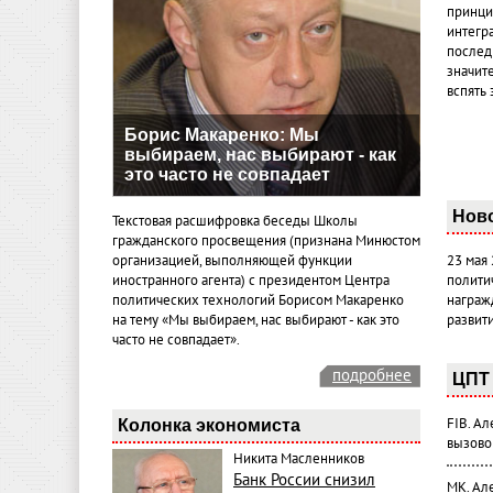
принци
интегр
послед
значит
вспять 
Борис Макаренко: Мы
выбираем, нас выбирают - как
это часто не совпадает
Нов
Текстовая расшифровка беседы Школы
гражданского просвещения (признана Минюстом
организацией, выполняющей функции
23 мая
иностранного агента) с президентом Центра
полити
политических технологий Борисом Макаренко
награж
на тему «Мы выбираем, нас выбирают - как это
развит
часто не совпадает».
подробнее
ЦПТ 
FIB. А
Колонка экономиста
вызово
Никита Масленников
Банк России снизил
МК. Ал