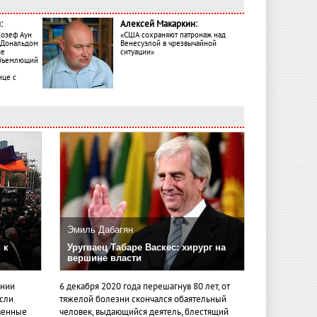
:
Алексей Макаркин:
Жозеф Аун
«США сохраняют патронаж над
с Дональдом
Венесуэлой в чрезвычайной
ме
ситуации»
объемлющий
ице с
Эмиль Дабагян
 к
Уругваец Табаре Васкес: хирург на
вершине власти
ении
6 декабря 2020 года перешагнув 80 лет, от
если
тяжелой болезни скончался обаятельный
венные
человек, выдающийся деятель, блестящий