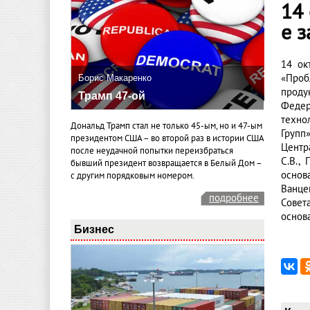
14 
е з
14 ок
«Проб
Борис Макаренко
проду
Трамп 47-ой
Федер
техно
Дональд Трамп стал не только 45-ым, но и 47-ым
Групп
президентом США – во второй раз в истории США
Центр
после неудачной попытки переизбраться
С.В.,
бывший президент возвращается в Белый Дом –
основ
с другим порядковым номером.
Ванце
подробнее
Совет
основ
Бизнес