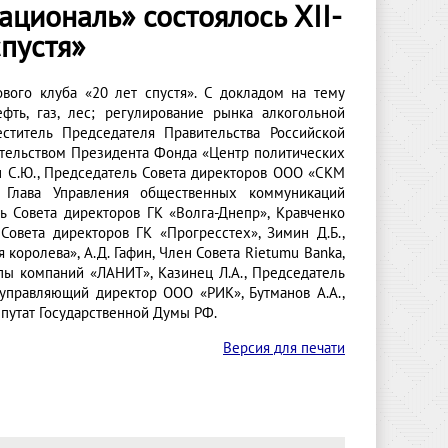
ациональ» состоялось XII-
спустя»
ового клуба «20 лет спустя». С докладом на тему
фть, газ, лес; регулирование рынка алкогольной
ститель Председателя Правительства Российской
тельством Президента Фонда «Центр политических
ин С.Ю., Председатель Совета директоров ООО «СКМ
., Глава Управления общественных коммуникаций
ь Совета директоров ГК «Волга-Днепр», Кравченко
 Совета директоров ГК «Прогресстех», Зимин Д.Б.,
королева», А.Д. Гафин, Член Совета Rietumu Banka,
уппы компаний «ЛАНИТ», Казинец Л.А., Председатель
 управляющий директор ООО «РИК», Бутманов А.А.,
епутат Государственной Думы РФ.
Версия для печати