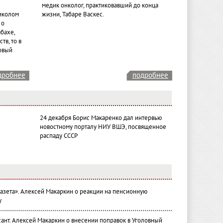
медик онколог, практиковавший до конца
иколом
жизни, Табаре Васкес.
 о
бахе,
тв, то в
овый
дробнее
подробнее
24 декабря Борис Макаренко дал интервью
новостному порталу НИУ ВШЭ, посвященное
распаду СССР
газета». Алексей Макаркин о реакции на пенсионную
у
ант. Алексей Макаркин о внесении поправок в Уголовный