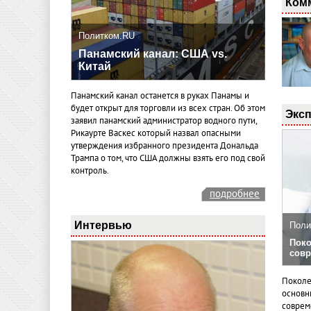
Ком
Политком.RU
Панамский канал: США vs.
Китай
Панамский канал останется в руках Панамы и
будет открыт для торговли из всех стран. Об этом
Эксп
заявил панамский администратор водного пути,
Рикаурте Васкес который назвал опасными
утверждения избранного президента Дональда
Трампа о том, что США должны взять его под свой
контроль.
подробнее
Интервью
Поли
Поко
совр
Поколе
основн
совреме