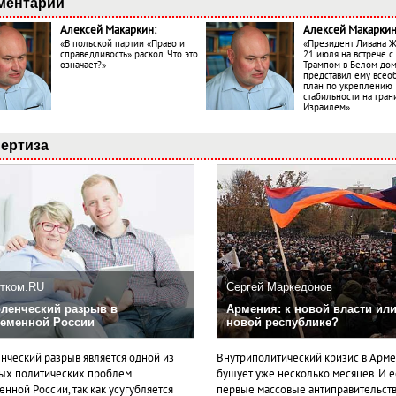
ментарии
Алексей Макаркин:
Алексей Макаркин
«В польской партии «Право и
«Президент Ливана 
справедливость» раскол. Что это
21 июля на встрече 
означает?»
Трампом в Белом до
представил ему все
план по укреплению
стабильности на гран
Израилем»
ертиза
тком.RU
Сергей Маркедонов
ленческий разрыв в
Армения: к новой власти или
еменной России
новой республике?
нческий разрыв является одной из
Внутриполитический кризис в Арм
ых политических проблем
бушует уже несколько месяцев. И 
нной России, так как усугубляется
первые массовые антиправительст