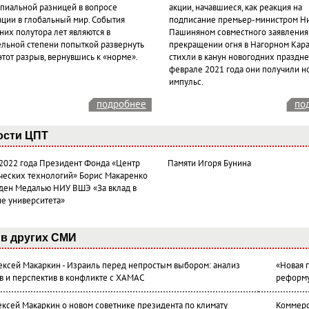
пиальной разницей в вопросе
акции, начавшиеся, как реакция на
ации в глобальный мир. События
подписание премьер-министром Н
них полутора лет являются в
Пашиняном совместного заявления
ельной степени попыткой развернуть
прекращении огня в Нагорном Кара
этот разрыв, вернувшись к «норме».
стихли в канун новогодних празднес
феврале 2021 года они получили н
импульс.
подробнее
по
ости ЦПТ
 2022 года Президент Фонда «Центр
Памяти Игоря Бунина
ческих технологий» Борис Макаренко
ден Медалью НИУ ВШЭ «За вклад в
ие университета»
в других СМИ
лексей Макаркин - Израиль перед непростым выбором: анализ
«Новая 
в и перспектив в конфликте с ХАМАС
реформ
ексей Макаркин о новом советнике президента по климату
Коммерс