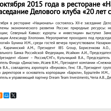
октября 2015 года в ресторане «Н
аседание Делового клуба «20 лет 
тября в ресторане «Националь» состоялось XII-е заседание Дел
лемы экономического развития России: природные ресурсы: не
кции; Северный Кавказ: курорты и инвестиции» выступил Заме
ации Александр Хлопонин. Мероприятие проходило под председа
логий» Бунина И.М., среди гостей вечера присутствовали: Назарк
», Карачинский А.М., Президент IBS Group, Борисенкова А.О
ального Банка Российской Федерации, Исайкин А.И., Председател
 Президент «Боинг – Россия/СНГ», Кульчицкий В.А., Председатель
атель Фонда «Династия», Исаев В.М., Президент компании «Снежная 
в В.А., совладелец аэропорта «Внуково», Генс Г.В., Президент гр
а директоров и основатель корпорации «Баркли», Бурштейн И.М.,
атель и управляющий партнер Dream Team Investments, Чепа А.В., Д