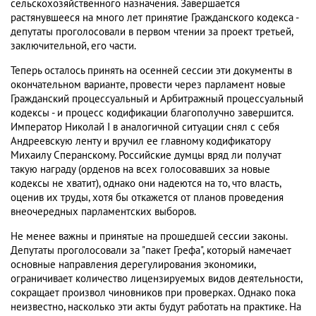
сельскохозяйственного назначения. Завершается
растянувшееся на много лет принятие Гражданского кодекса -
депутаты проголосовали в первом чтении за проект третьей,
заключительной, его части.
Теперь осталось принять на осенней сессии эти документы в
окончательном варианте, провести через парламент новые
Гражданский процессуальный и Арбитражный процессуальный
кодексы - и процесс кодификации благополучно завершится.
Император Николай I в аналогичной ситуации снял с себя
Андреевскую ленту и вручил ее главному кодификатору
Михаилу Сперанскому. Российские думцы вряд ли получат
такую награду (орденов на всех голосовавших за новые
кодексы не хватит), однако они надеются на то, что власть,
оценив их труды, хотя бы откажется от планов проведения
внеочередных парламентских выборов.
Не менее важны и принятые на прошедшей сессии законы.
Депутаты проголосовали за "пакет Грефа", который намечает
основные направления дерегулирования экономики,
ограничивает количество лицензируемых видов деятельности,
сокращает произвол чиновников при проверках. Однако пока
неизвестно, насколько эти акты будут работать на практике. На