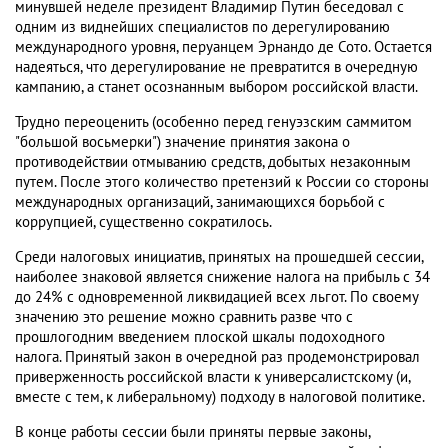
минувшей неделе президент Владимир Путин беседовал с
одним из виднейших специалистов по дерегулированию
международного уровня, перуанцем Эрнандо де Сото. Остается
надеяться, что дерегулирование не превратится в очередную
кампанию, а станет осознанным выбором российской власти.
Трудно переоценить (особенно перед генуэзским саммитом
"большой восьмерки") значение принятия закона о
противодействии отмыванию средств, добытых незаконным
путем. После этого количество претензий к России со стороны
международных организаций, занимающихся борьбой с
коррупцией, существенно сократилось.
Среди налоговых инициатив, принятых на прошедшей сессии,
наиболее знаковой является снижение налога на прибыль с 34
до 24% с одновременной ликвидацией всех льгот. По своему
значению это решение можно сравнить разве что с
прошлогодним введением плоской шкалы подоходного
налога. Принятый закон в очередной раз продемонстрировал
приверженность российской власти к универсалистскому (и,
вместе с тем, к либеральному) подходу в налоговой политике.
В конце работы сессии были приняты первые законы,