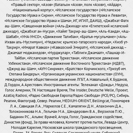
«Правый сектор», «Азов» (батальон «Азов», полк «Азов»), «Айдар»,
«Национальный корпус», «Исламское государство» («Исламское
Государство Ирака и Сирии», «Исламское Государство Ирака и Леванта»,
«Исламское Государство Ирака и Шама», ИГ, ИГИЛ, ДАИШ), «Джабхат Фатх
аш-Шам», «Священная война» («Аль-Джихад» или «Египетский исламский
джихад»), «Джабхат ан-Нусра», «Хайят Тахрир-аш-Шам», «Аль-Каида», «Аш-
Шабаб», «УНА-УНСО», «Движение Талибан», «Братья-мусульмане» («Аль-
Ихван аль-Муслимун»), «Меджлис крымско-татарского народа», «Хизб ут-
Тахрир», «Имарат Кавказ» («Кавказский Эмират»), «Исламский джихад –
Джамаат моджахедов», «Нурджулар», «Таблиги Джамаат», «Лашкар-И-
Тайба», «Исламская партия Туркестана», «Исламское движение
Узбекистана», «Исламское движение Восточного Туркестана» (ИДВТ),
«Джунд аш-Шам», «АУМ Синрике», «Братство» Корчинского, «Тризуб им.
Степана Бандеры», «Организация украинских националистов» (ОУН),
международное общественное движение ЛГБТ, А.Навальный, К.Буданов,
Д.Гордон, А.Арестович. Иностранные агенты: Телеканал «Дождь», Медуза,
Голос Америки, ТК Настоящее Время, The Insider, Deutsche Welle, Проект,
Azatliq Radiosi, «Радио Свободная Европа/Радио Свобода» (PCE/PC), Сибирь.
Реалии, Фактограф, Север. Реалии, MEDIUM-ORIENT, Bellingcat, Пономарев
Л. А., Савицкая Л.А., Маркелов С.Е., Камалягин Д.Н., Апахончич Д.А.,
Толоконникова Н.А., Гельман М.А., Шендерович В.А., Верзилов П.Ю.,
Баданин Р.С., Альянс Врачей, Агора, Голос, Гражданское содействие,
Династия (фонд), За права человека, Комитет против пыток, Левада-Центр,
Молодая Карелия, Московская школа гражданского просвещения,