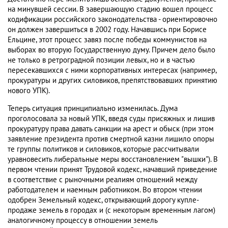
на минувшей сессии. В завершающую стадию вошел процесс
кодификации российского законодательства - ориентировочно
он должен завершиться в 2002 году. Начавшись при Борисе
Ельцине, этот процесс завяз после победы коммунистов на
выборах во вторую Государственную думу. Причем дело было
не только в ретроградной позиции левых, но и в частью
пересекавшихся с ними корпоративных интересах (например,
прокуратуры и других силовиков, препятствовавших принятию
нового УПК).
Теперь ситуация принципиально изменилась. Дума
проголосовала за новый УПК, введя суды присяжных и лишив
прокуратуру права давать санкции на арест и обыск (при этом
заявление президента против смертной казни лишило опоры
те группы политиков и силовиков, которые рассчитывали
уравновесить либеральные меры восстановлением "вышки"). В
первом чтении принят Трудовой кодекс, начавший приведение
в соответствие с рыночными реалиям отношений между
работодателем и наемным работником. Во втором чтении
одобрен Земельный кодекс, открывающий дорогу купле-
продаже земель в городах и (с некоторым временным лагом)
аналогичному процессу в отношении земель