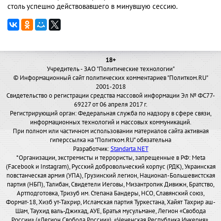
столь успешно действовавшего в минувшую сессию.
18+
Учредитель - ЗАО "Политические технологии"
© Информационный сайт политических комментариев "Политком.RU"
2001-2018
Свидетельство о регистрации средства массовой информации Эл № ФС77-
69227 от 06 апреля 2017 г.
Регистрирующий орган: Федеральная служба по надзору в сфере связи,
информационных технологий и массовых коммуникаций.
При полном или частичном использовании материалов сайта активная
гиперссылка на "Политком.RU" обязательна
Разработчик:
Standarta.NET
*Организации, экстремисты и террористы, запрещенные в РФ: Meta
(Facebook и Instagram), Русский добровольческий корпус (РДК), Украинская
повстанческая армия (УПА), Грузинский легион, Национал-Большевистская
партия (НБП), Талибан, Свидетели Иеговы, Мизантропик Дивижн, Братство,
Артподготовка, Тризуб им. Степана Бандеры, НСО, Славянский союз,
Формат-18, Хизб ут-Тахрир, Исламская партия Туркестана, Хайят Тахрир аш-
Шам, Таухид валь-Джихад, АУЕ, Братья мусульмане, Легион «Свобода
России» («Легион Свобода России»), «Чеченская Республика Ичкерия»,