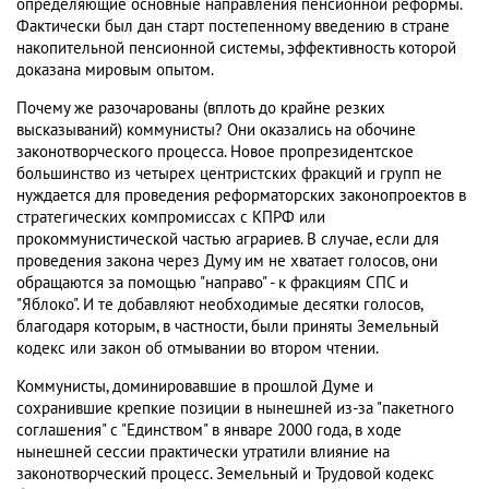
определяющие основные направления пенсионной реформы.
Фактически был дан старт постепенному введению в стране
накопительной пенсионной системы, эффективность которой
доказана мировым опытом.
Почему же разочарованы (вплоть до крайне резких
высказываний) коммунисты? Они оказались на обочине
законотворческого процесса. Новое пропрезидентское
большинство из четырех центристских фракций и групп не
нуждается для проведения реформаторских законопроектов в
стратегических компромиссах с КПРФ или
прокоммунистической частью аграриев. В случае, если для
проведения закона через Думу им не хватает голосов, они
обращаются за помощью "направо" - к фракциям СПС и
"Яблоко". И те добавляют необходимые десятки голосов,
благодаря которым, в частности, были приняты Земельный
кодекс или закон об отмывании во втором чтении.
Коммунисты, доминировавшие в прошлой Думе и
сохранившие крепкие позиции в нынешней из-за "пакетного
соглашения" с "Единством" в январе 2000 года, в ходе
нынешней сессии практически утратили влияние на
законотворческий процесс. Земельный и Трудовой кодекс