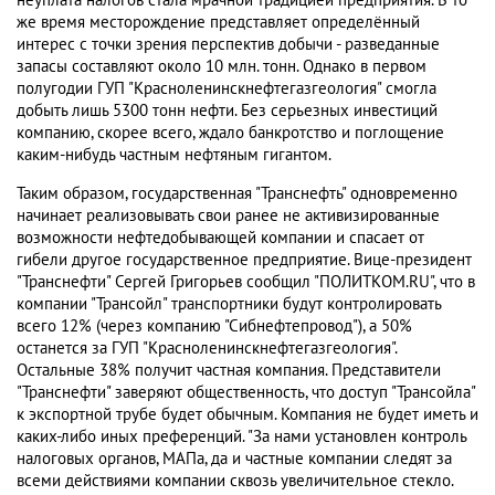
неуплата налогов стала мрачной традицией предприятия. В то
же время месторождение представляет определённый
интерес с точки зрения перспектив добычи - разведанные
запасы составляют около 10 млн. тонн. Однако в первом
полугодии ГУП "Красноленинскнефтегазгеология" смогла
добыть лишь 5300 тонн нефти. Без серьезных инвестиций
компанию, скорее всего, ждало банкротство и поглощение
каким-нибудь частным нефтяным гигантом.
Таким образом, государственная "Транснефть" одновременно
начинает реализовывать свои ранее не активизированные
возможности нефтедобывающей компании и спасает от
гибели другое государственное предприятие. Вице-президент
"Транснефти" Сергей Григорьев сообщил "ПОЛИТКОМ.RU", что в
компании "Трансойл" транспортники будут контролировать
всего 12% (через компанию "Сибнефтепровод"), а 50%
останется за ГУП "Красноленинскнефтегазгеология".
Остальные 38% получит частная компания. Представители
"Транснефти" заверяют общественность, что доступ "Трансойла"
к экспортной трубе будет обычным. Компания не будет иметь и
каких-либо иных преференций. "За нами установлен контроль
налоговых органов, МАПа, да и частные компании следят за
всеми действиями компании сквозь увеличительное стекло.