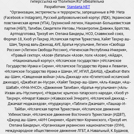
гиперссылка на "Политком.RU" обязательна
Разработчик:
Standarta.NET
*Организации, экстремисты и террористы, запрещенные в РФ: Meta
(Facebook и Instagram), Русский добровольческий корпус (РДК), Украинская
повстанческая армия (УПА), Грузинский легион, Национал-Большевистская
партия (НБП), Талибан, Свидетели Иеговы, Мизантропик Дивижн, Братство,
Артподготовка, Тризуб им. Степана Бандеры, НСО, Славянский союз,
Формат-18, Хизб ут-Тахрир, Исламская партия Туркестана, Хайят Тахрир аш-
Шам, Таухид валь-Джихад, АУЕ, Братья мусульмане, Легион «Свобода
России» («Легион Свобода России»), «Чеченская Республика Ичкерия»,
«Правый сектор», «Азов» (батальон «Азов», полк «Азов»), «Айдар»,
«Национальный корпус», «Исламское государство» («Исламское
Государство Ирака и Сирии», «Исламское Государство Ирака и Леванта»,
«Исламское Государство Ирака и Шама», ИГ, ИГИЛ, ДАИШ), «Джабхат Фатх
аш-Шам», «Священная война» («Аль-Джихад» или «Египетский исламский
джихад»), «Джабхат ан-Нусра», «Хайят Тахрир-аш-Шам», «Аль-Каида», «Аш-
Шабаб», «УНА-УНСО», «Движение Талибан», «Братья-мусульмане» («Аль-
Ихван аль-Муслимун»), «Меджлис крымско-татарского народа», «Хизб ут-
Тахрир», «Имарат Кавказ» («Кавказский Эмират»), «Исламский джихад –
Джамаат моджахедов», «Нурджулар», «Таблиги Джамаат», «Лашкар-И-
Тайба», «Исламская партия Туркестана», «Исламское движение
Узбекистана», «Исламское движение Восточного Туркестана» (ИДВТ),
«Джунд аш-Шам», «АУМ Синрике», «Братство» Корчинского, «Тризуб им.
Степана Бандеры», «Организация украинских националистов» (ОУН),
международное общественное движение ЛГБТ, А.Навальный, К.Буданов,