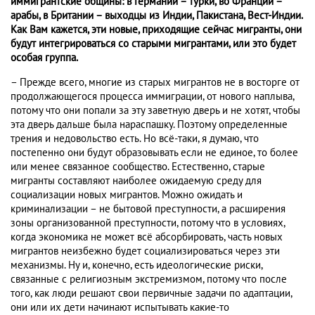
иммигрантские общины: в Германии – турки, во Франции –
арабы, в Британии – выходцы из Индии, Пакистана, Вест-Индии.
Как Вам кажется, эти новые, приходящие сейчас мигранты, они
будут интегрироваться со старыми мигрантами, или это будет
особая группа.
– Прежде всего, многие из старых мигрантов не в восторге от
продолжающегося процесса иммиграции, от нового наплыва,
потому что они попали за эту заветную дверь и не хотят, чтобы
эта дверь дальше была нараспашку. Поэтому определенные
трения и недовольство есть. Но всё-таки, я думаю, что
постепенно они будут образовывать если не единое, то более
или менее связанное сообщество. Естественно, старые
мигранты составляют наиболее ожидаемую среду для
социализации новых мигрантов. Можно ожидать и
криминализации – не бытовой преступности, а расширения
зоны организованной преступности, потому что в условиях,
когда экономика не может всё абсорбировать, часть новых
мигрантов неизбежно будет социализироваться через эти
механизмы. Ну и, конечно, есть идеологические риски,
связанные с религиозным экстремизмом, потому что после
того, как люди решают свои первичные задачи по адаптации,
они или их дети начинают испытывать какие-то