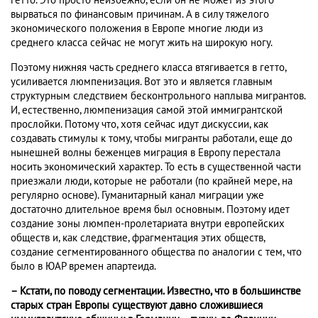
гетто. Это просто неизбежно, если он не может из этого
вырваться по финансовым причинам. А в силу тяжелого
экономического положения в Европе многие люди из
среднего класса сейчас не могут жить на широкую ногу.
Поэтому нижняя часть среднего класса втягивается в гетто,
усиливается люмпенизация. Вот это и является главным
структурным следствием бесконтрольного наплыва мигрантов.
И, естественно, люмпенизация самой этой иммигрантской
прослойки. Потому что, хотя сейчас идут дискуссии, как
создавать стимулы к тому, чтобы мигранты работали, еще до
нынешней волны беженцев миграция в Европу перестала
носить экономический характер. То есть в существенной части
приезжали люди, которые не работали (по крайней мере, на
регулярно основе). Гуманитарный канал миграции уже
достаточно длительное время был основным. Поэтому идет
создание зоны люмпен-пролетариата внутри европейских
обществ и, как следствие, фрагментация этих обществ,
создание сегментированного общества по аналогии с тем, что
было в ЮАР времен апартеида.
– Кстати, по поводу сегментации. Известно, что в большинстве
старых стран Европы существуют давно сложившиеся