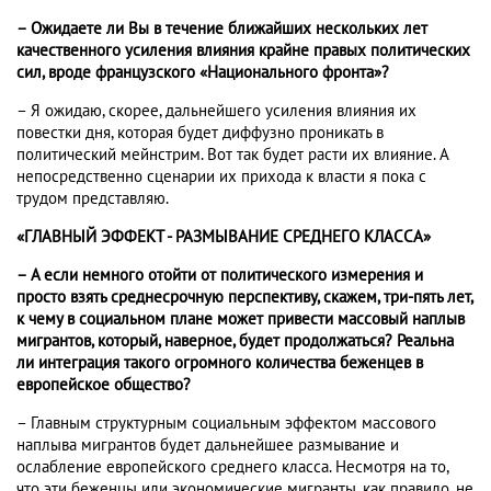
– Ожидаете ли Вы в течение ближайших нескольких лет
качественного усиления влияния крайне правых политических
сил, вроде французского «Национального фронта»?
– Я ожидаю, скорее, дальнейшего усиления влияния их
повестки дня, которая будет диффузно проникать в
политический мейнстрим. Вот так будет расти их влияние. А
непосредственно сценарии их прихода к власти я пока с
трудом представляю.
«ГЛАВНЫЙ ЭФФЕКТ - РАЗМЫВАНИЕ СРЕДНЕГО КЛАССА»
– А если немного отойти от политического измерения и
просто взять среднесрочную перспективу, скажем, три-пять лет,
к чему в социальном плане может привести массовый наплыв
мигрантов, который, наверное, будет продолжаться? Реальна
ли интеграция такого огромного количества беженцев в
европейское общество?
– Главным структурным социальным эффектом массового
наплыва мигрантов будет дальнейшее размывание и
ослабление европейского среднего класса. Несмотря на то,
что эти беженцы или экономические мигранты, как правило, не