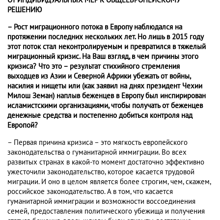
ОТ ИНДИВИДУАЛЬНЫХ МЕР К ОБЩЕЕВРОПЕЙСКОМУ
РЕШЕНИЮ
– Рост миграционного потока в Европу наблюдался на
протяжении последних нескольких лет. Но лишь в 2015 году
этот поток стал неконтролируемым и превратился в тяжелый
миграционный кризис. На Ваш взгляд, в чем причины этого
кризиса? Что это – результат стихийного стремления
выходцев из Азии и Северной Африки убежать от войны,
насилия и нищеты или (как заявил на днях президент Чехии
Милош Земан) наплыв беженцев в Европу был инспирирован
исламистскими организациями, чтобы получать от беженцев
денежные средства и постепенно добиться контроля над
Европой?
– Первая причина кризиса – это мягкость европейского
законодательства о гуманитарной иммиграции. Во всех
развитых странах в какой-то момент достаточно эффективно
ужесточили законодательство, которое касается трудовой
миграции. И оно в целом является более строгим, чем, скажем,
российское законодательство. А в том, что касается
гуманитарной иммиграции и возможности воссоединения
семей, предоставления политического убежища и получения