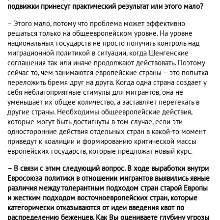
подвижки принесут практический результат или этого мало?
– Этого мало, потому что проблема может эффективно
решаться только на общеевропейском уровне. На уровне
национальных государств не просто получить контроль над
миграционной политикой в ситуации, когда Шенгенские
соглашения так или иначе продолжают действовать. Поэтому
сейчас то, чем занимаются европейские страны – это попытка
переложить бремя друг на друга. Когда одна страна создает у
себя неблагоприятные стимулы для мигрантов, она не
уменьшает их общее количество, а заставляет перетекать в
другие страны. Необходимы общеевропейские действия,
которые могут быть достигнуты в том случае, если эти
односторонние действия отдельных стран в какой-то момент
приведут к коалиции и формированию критической массы
европейских государств, которые предложат новый курс.
– В связи с этим следующий вопрос. В ходе выработки внутри
Евросоюза политики в отношении мигрантов выявились явные
различия между толерантным подходом стран старой Европы
и жестким подходом восточноевропейских стран, которые
категорически отказываются от идеи введения квот по
распределению беженцев. Как Вы оцениваете глубину угрозы