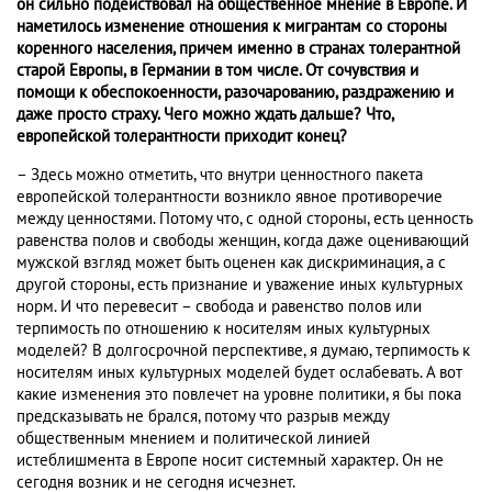
он сильно подействовал на общественное мнение в Европе. И
наметилось изменение отношения к мигрантам со стороны
коренного населения, причем именно в странах толерантной
старой Европы, в Германии в том числе. От сочувствия и
помощи к обеспокоенности, разочарованию, раздражению и
даже просто страху. Чего можно ждать дальше? Что,
европейской толерантности приходит конец?
– Здесь можно отметить, что внутри ценностного пакета
европейской толерантности возникло явное противоречие
между ценностями. Потому что, с одной стороны, есть ценность
равенства полов и свободы женщин, когда даже оценивающий
мужской взгляд может быть оценен как дискриминация, а с
другой стороны, есть признание и уважение иных культурных
норм. И что перевесит – свобода и равенство полов или
терпимость по отношению к носителям иных культурных
моделей? В долгосрочной перспективе, я думаю, терпимость к
носителям иных культурных моделей будет ослабевать. А вот
какие изменения это повлечет на уровне политики, я бы пока
предсказывать не брался, потому что разрыв между
общественным мнением и политической линией
истеблишмента в Европе носит системный характер. Он не
сегодня возник и не сегодня исчезнет.