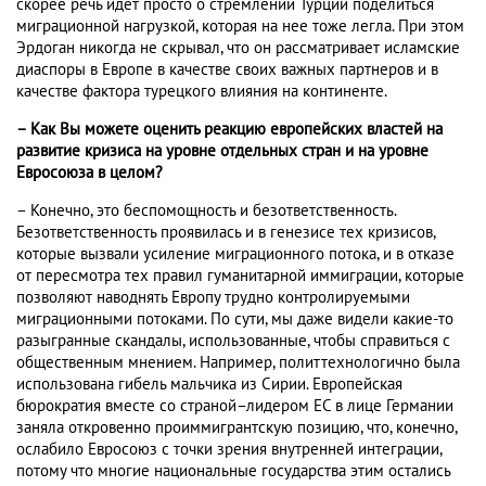
скорее речь идет просто о стремлении Турции поделиться
миграционной нагрузкой, которая на нее тоже легла. При этом
Эрдоган никогда не скрывал, что он рассматривает исламские
диаспоры в Европе в качестве своих важных партнеров и в
качестве фактора турецкого влияния на континенте.
– Как Вы можете оценить реакцию европейских властей на
развитие кризиса на уровне отдельных стран и на уровне
Евросоюза в целом?
– Конечно, это беспомощность и безответственность.
Безответственность проявилась и в генезисе тех кризисов,
которые вызвали усиление миграционного потока, и в отказе
от пересмотра тех правил гуманитарной иммиграции, которые
позволяют наводнять Европу трудно контролируемыми
миграционными потоками. По сути, мы даже видели какие-то
разыгранные скандалы, использованные, чтобы справиться с
общественным мнением. Например, политтехнологично была
использована гибель мальчика из Сирии. Европейская
бюрократия вместе со страной–лидером ЕС в лице Германии
заняла откровенно проиммигрантскую позицию, что, конечно,
ослабило Евросоюз с точки зрения внутренней интеграции,
потому что многие национальные государства этим остались