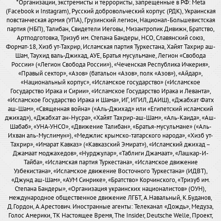
*Организации, экстремисты и террористы, запрещенные в РФ: Meta
(Facebook и Instagram), Русский добровольческий корпус (РДК), Украинская
повстанческая армия (УПА), Грузинский легион, Национал-Большевистская
партия (НБП), Талибан, Свидетели Иеговы, Мизантропик Дивижн, Братство,
Артподготовка, Тризуб им. Степана Бандеры, НСО, Славянский союз,
Формат-18, Хизб ут-Тахрир, Исламская партия Туркестана, Хайят Тахрир аш-
Шам, Таухид валь-Джихад, АУЕ, Братья мусульмане, Легион «Свобода
России» («Легион Свобода России»), «Чеченская Республика Ичкерия»,
«Правый сектор», «Азов» (батальон «Азов», полк «Азов»), «Айдар»,
«Национальный корпус», «Исламское государство» («Исламское
Государство Ирака и Сирии», «Исламское Государство Ирака и Леванта»,
«Исламское Государство Ирака и Шама», ИГ, ИГИЛ, ДАИШ), «Джабхат Фатх
аш-Шам», «Священная война» («Аль-Джихад» или «Египетский исламский
джихад»), «Джабхат ан-Нусра», «Хайят Тахрир-аш-Шам», «Аль-Каида», «Аш-
Шабаб», «УНА-УНСО», «Движение Талибан», «Братья-мусульмане» («Аль-
Ихван аль-Муслимун»), «Меджлис крымско-татарского народа», «Хизб ут-
Тахрир», «Имарат Кавказ» («Кавказский Эмират»), «Исламский джихад –
Джамаат моджахедов», «Нурджулар», «Таблиги Джамаат», «Лашкар-И-
Тайба», «Исламская партия Туркестана», «Исламское движение
Узбекистана», «Исламское движение Восточного Туркестана» (ИДВТ),
«Джунд аш-Шам», «АУМ Синрике», «Братство» Корчинского, «Тризуб им.
Степана Бандеры», «Организация украинских националистов» (ОУН),
международное общественное движение ЛГБТ, А.Навальный, К.Буданов,
Д.Гордон, А.Арестович. Иностранные агенты: Телеканал «Дождь», Медуза,
Голос Америки, ТК Настоящее Время, The Insider, Deutsche Welle, Проект,