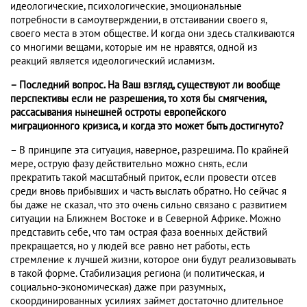
идеологические, психологические, эмоциональные
потребности в самоутверждении, в отстаивании своего я,
своего места в этом обществе. И когда они здесь сталкиваются
со многими вещами, которые им не нравятся, одной из
реакций является идеологический исламизм.
– Последний вопрос. На Ваш взгляд, существуют ли вообще
перспективы если не разрешения, то хотя бы смягчения,
рассасывания нынешней остроты европейского
миграционного кризиса, и когда это может быть достигнуто?
– В принципе эта ситуация, наверное, разрешима. По крайней
мере, острую фазу действительно можно снять, если
прекратить такой масштабный приток, если провести отсев
среди вновь прибывших и часть выслать обратно. Но сейчас я
бы даже не сказал, что это очень сильно связано с развитием
ситуации на Ближнем Востоке и в Северной Африке. Можно
представить себе, что там острая фаза военных действий
прекращается, но у людей все равно нет работы, есть
стремление к лучшей жизни, которое они будут реализовывать
в такой форме. Стабилизация региона (и политическая, и
социально-экономическая) даже при разумных,
скоординированных усилиях займет достаточно длительное