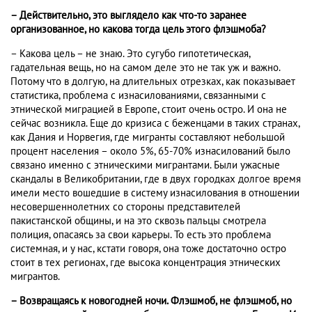
– Действительно, это выглядело как что-то заранее
организованное, но какова тогда цель этого флэшмоба?
– Какова цель – не знаю. Это сугубо гипотетическая,
гадательная вещь, но на самом деле это не так уж и важно.
Потому что в долгую, на длительных отрезках, как показывает
статистика, проблема с изнасилованиями, связанными с
этнической миграцией в Европе, стоит очень остро. И она не
сейчас возникла. Еще до кризиса с беженцами в таких странах,
как Дания и Норвегия, где мигранты составляют небольшой
процент населения – около 5%, 65-70% изнасилований было
связано именно с этническими мигрантами. Были ужасные
скандалы в Великобритании, где в двух городках долгое время
имели место вошедшие в систему изнасилования в отношении
несовершеннолетних со стороны представителей
пакистанской общины, и на это сквозь пальцы смотрела
полиция, опасаясь за свои карьеры. То есть это проблема
системная, и у нас, кстати говоря, она тоже достаточно остро
стоит в тех регионах, где высока концентрация этнических
мигрантов.
– Возвращаясь к новогодней ночи. Флэшмоб, не флэшмоб, но