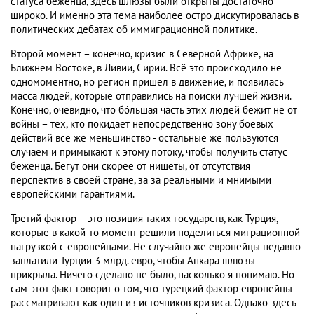
статуса беженца, здесь шлюзы были открыты достаточно
широко. И именно эта тема наиболее остро дискутировалась в
политических дебатах об иммиграционной политике.
Второй момент – конечно, кризис в Северной Африке, на
Ближнем Востоке, в Ливии, Сирии. Всё это происходило не
одномоментно, но регион пришел в движение, и появилась
масса людей, которые отправились на поиски лучшей жизни.
Конечно, очевидно, что бóльшая часть этих людей бежит не от
войны – тех, кто покидает непосредственно зону боевых
действий всё же меньшинство - остальные же пользуются
случаем и примыкают к этому потоку, чтобы получить статус
беженца. Бегут они скорее от нищеты, от отсутствия
перспектив в своей стране, за за реальными и мнимыми
европейскими гарантиями.
Третий фактор – это позиция таких государств, как Турция,
которые в какой-то момент решили поделиться миграционной
нагрузкой с европейцами. Не случайно же европейцы недавно
заплатили Турции 3 млрд. евро, чтобы Анкара шлюзы
прикрыла. Ничего сделано не было, насколько я понимаю. Но
сам этот факт говорит о том, что турецкий фактор европейцы
рассматривают как один из источников кризиса. Однако здесь