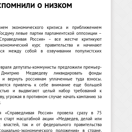
спомнили о низком
нием экономического кризиса и приближением
Госдуму левые партии парламентской оппозиции –
праведливая Россия» – все жестче критикуют
-экономический курс правительства и начинают
ться между собой в озвучивании популистских
евраля депутаты-коммунисты предложили премьер-
 Дмитрию Медведеву ликвидировать фонды
 и вернуть россиянам уплаченные туда взносы.
аются привлечь к себе внимание еще большей
остью и выдвигают целый набор требований к
ву, угрожая в противном случае начать кампанию за
.
я «Справедливая Россия» провела сразу в 75
н старт масштабной акции «Медведев, делай или
 властей, так и от федерального правительства
оциально-экономического положения» в стране.