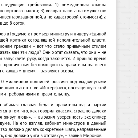
следующие требования: 1) немедленная отмена
спортного налога; 3) возврат налога на имущество
инвентаризационной, а не кадастровой стоимости), а
 до 8 соток.
ов в Госдуме к премьер-министру и лидеру «Единой
щей критики сегодняшней исполнительной власти.
ионам граждан – вот что стало привычным стилем
азать вам эти люди? Они хотят сказать, что они – не
 запускаете руку, когда захочется. И пришло время
ют хроническая беспомощность правительства и его
 с каждым днем», – заявляют эсеры.
 10 миллионов подписей россиян под выдвинутыми
енцию в агентстве «Интерфакс», посвященную этой
ими требованиями к правительству.
 «Самая главная беда и правительства, и партии
ся в том, что, как говорил классик, страшно далеки
я живут люди», – выразил уверенность экс-спикер
думе. На его взгляд, кабинет министров в данный
ство должно делать конкретные шаги, направленные
ь, оно должно уйти в отставку», – заявил Миронов.