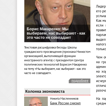
Лидер 
его р
услыш
Как м
если 
Борис Макаренко: Мы
прави
выбираем, нас выбирают - как
парла
это часто не совпадает
выдел
налог
Текстовая расшифровка беседы Школы
тольк
гражданского просвещения (признана Минюстом
организацией, выполняющей функции
Чем о
иностранного агента) с президентом Центра
на гр
политических технологий Борисом Макаренко
админ
на тему «Мы выбираем, нас выбирают - как это
на хо
часто не совпадает».
элект
подробнее
исчер
отлич
разоч
Колонка экономиста
На па
Никита Масленников
Банк России снизил
средн