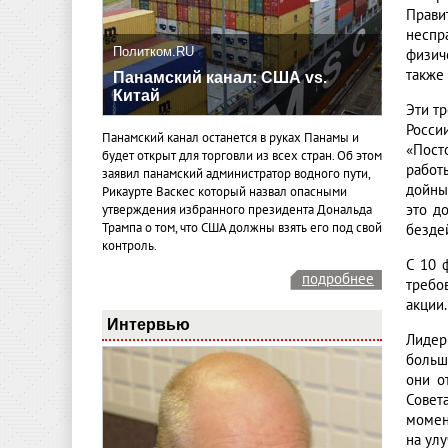
Прави
неспр
Политком.RU
физич
также
Панамский канал: США vs.
Китай
Эти т
Росси
Панамский канал останется в руках Панамы и
«Пост
будет открыт для торговли из всех стран. Об этом
работы
заявил панамский администратор водного пути,
дойны
Рикаурте Васкес который назвал опасными
это д
утверждения избранного президента Дональда
Трампа о том, что США должны взять его под свой
безде
контроль.
С 10 
подробнее
требо
акции.
Интервью
Лидер
больши
они о
Совет
момен
на улу