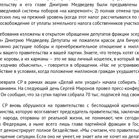
тельству и его главе Дмитрию Медведеву были предъявлены 
аведливой системы поборов «на капремонт»; 2) полная отмена тран
еских лиц на прежний уровень (когда этот налог рассчитывался по 
 освобождение от уплаты земельного налога собственников участков
ребования изложены в открытом обращении депутатов фракции эсер
и» Дмитрию Медведеву. Депутаты не пожалели красок для бичую
оянно растущие поборы и пренебрежительное отношение к милл
 вашего правительства и вашей партии. Знаете, что теперь хотят ск
е коровы, а их карманы – это не ваш личный кошелек, в который вы
оходчиво объяснить», – говорится в обращении. «Нас не устраива
йствие в условиях, когда положение миллионов граждан ухудшается
февраля СР в рамках акции «Делай или уходи!» начала собирать
ваниями. На следующий день Сергей Миронов провел пресс-конфер
 Он сообщил, что за сутки партия собрала 70 тыс. подписей под сво
 СР вновь обрушился на правительство с беспощадной критикой.
нства, которую возглавляет председатель правительства, заключает
т народа, оторваны от реальной жизни, не понимают, чем сегодн
а Федерации, а ныне всего лишь глава партийной фракции в Гос
т демонстрирует полное бездействие. «Мы считаем, что правитель
чшение ситуации. Если оно не умеет, не знает или не хочет их делат