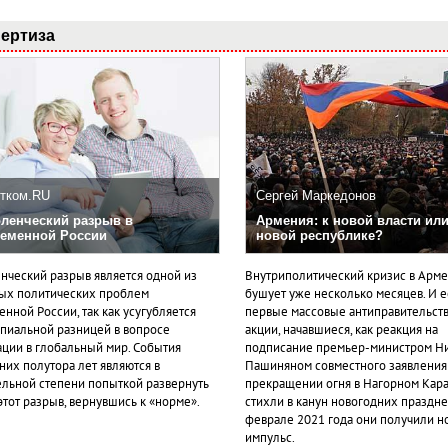
ертиза
тком.RU
Сергей Маркедонов
ленческий разрыв в
Армения: к новой власти или
еменной России
новой республике?
нческий разрыв является одной из
Внутриполитический кризис в Арм
ых политических проблем
бушует уже несколько месяцев. И 
нной России, так как усугубляется
первые массовые антиправительст
пиальной разницей в вопросе
акции, начавшиеся, как реакция на
ации в глобальный мир. События
подписание премьер-министром Н
них полутора лет являются в
Пашиняном совместного заявления
ельной степени попыткой развернуть
прекращении огня в Нагорном Кара
этот разрыв, вернувшись к «норме».
стихли в канун новогодних празднес
феврале 2021 года они получили н
импульс.