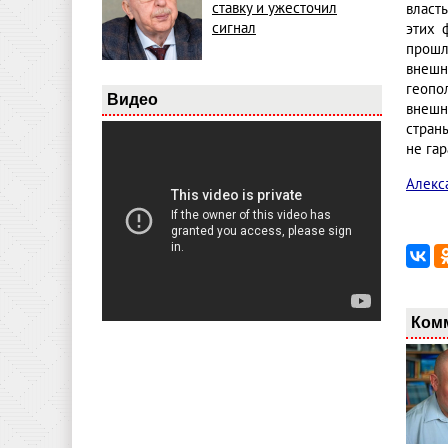
ставку и ужесточил
власт
сигнал
этих 
прошл
внешн
геопо
Видео
внешн
стран
не гар
Алекс
Ком