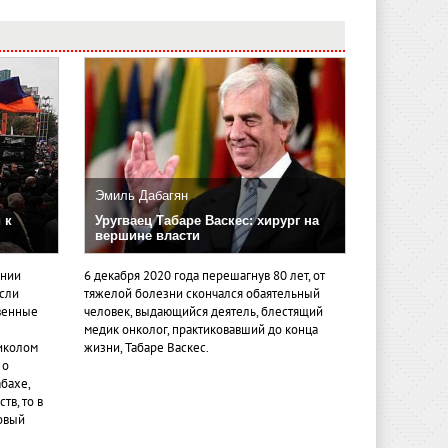
Эмиль Дабагян
 к
Уругваец Табаре Васкес: хирург на
вершине власти
ении
6 декабря 2020 года перешагнув 80 лет, от
если
тяжелой болезни скончался обаятельный
венные
человек, выдающийся деятель, блестящий
медик онколог, практиковавший до конца
иколом
жизни, Табаре Васкес.
 о
бахе,
тв, то в
овый