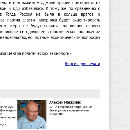
рела и под нажимом администрации президента от
ой и т.д.) избавилась. К тому же по сравнению с
т. Тогда Россия не была в кольце врагов, и
ас партия власти наверняка будет акцентировать
 что эсеры не будут ставить под вопрос основы
ределившие сегодняшнее экономическое положение
 недовольство, но частным экономическим вопросам
лиза Центра политических технологий
Версия для печати
:
Алексей Макаркин:
Жозеф Аун
«США сохраняют патронаж над
с Дональдом
Венесуэлой в чрезвычайной
ме
ситуации»
объемлющий
ице с