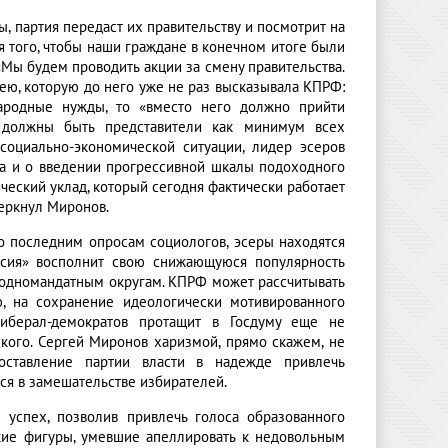
ы, партия передаст их правительству и посмотрит на
я того, чтобы наши граждане в конечном итоге были
«Мы будем проводить акции за смену правительства.
ею, которую до него уже не раз высказывала КПРФ:
ародные нужды, то «вместо него должно прийти
м должны быть представители как минимум всех
социально-экономической ситуации, лидер эсеров
а и о введении прогрессивной шкалы подоходного
ческий уклад, который сегодня фактически работает
черкнул Миронов.
По последним опросам социологов, эсеры находятся
ссия» восполнит свою снижающуюся популярность
одномандатным округам. КПРФ может рассчитывать
, на сохранение идеологически мотивированного
Либерал-демократов протащит в Госдуму еще не
ого. Сергей Миронов харизмой, прямо скажем, не
поставление партии власти в надежде привлечь
ся в замешательстве избирателей.
 успех, позволив привлечь голоса образованного
ркие фигуры, умевшие апеллировать к недовольным