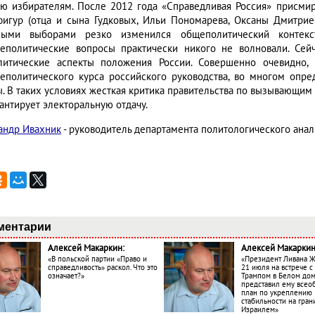
ью избирателям. После 2012 года «Справедливая Россия» присми
фигур (отца и сына Гудковых, Ильи Пономарева, Оксаны Дмитриев
ыми выборами резко изменился общеполитический контекс
еполитические вопросы практически никого не волновали. Сейч
литические аспекты положения России. Совершенно очевидно,
еполитического курса российского руководства, во многом оп
ы. В таких условиях жесткая критика правительства по вызывающим
антирует электоральную отдачу.
андр Ивахник
- руководитель департамента политологического ана
ментарии
Алексей Макаркин:
Алексей Макаркин
«В польской партии «Право и
«Президент Ливана 
справедливость» раскол. Что это
21 июля на встрече 
означает?»
Трампом в Белом до
представил ему все
план по укреплению
стабильности на гран
Израилем»