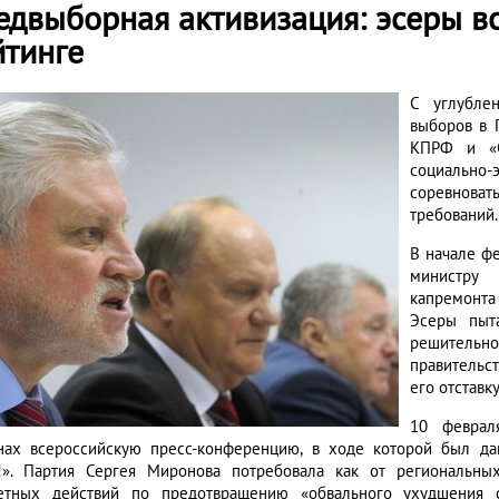
едвыборная активизация: эсеры в
йтинге
С углубле
выборов в 
КПРФ и «С
социально
соревнова
требований.
В начале ф
министру
капремонта
Эсеры пыт
решительн
правительст
его отставку
10 феврал
нах всероссийскую пресс-конференцию, в ходе которой был да
!». Партия Сергея Миронова потребовала как от региональных
етных действий по предотвращению «обвального ухудшения с