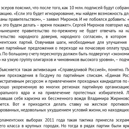
эсеров пояснил, что после того, как 10 млн. подписей будут собран
еакцию. «Если это будет игнорирование, мы найдем возможность дл
аны правительством», – заявил Миронов. И не побоялся добавить: 
ы это будем делать – время покажет». Сергей Миронов повторил ид
нынешнее правительство по-прежнему не будет отвечать на н
тельство народного доверия, народного согласия», в которо
ментских партий. Озвучивая шаги, необходимые для улучшения 
ил партийные предложения о переходе на почасовую оплату труд
а. По большому счету пересмотру должен быть подвергнут «экономи
о на узкую группу олигархов и чиновников высокого уровня», – под
бъясняется такая активизация «Справедливой Россией», понятно. 
ани прохождения в Госдуму по партийным спискам. «Единая Ро
истративным ресурсом и привлечением проходных кандидатов по 
рошо укорененную во многих регионах партийную организацию
орального ядра и на привлечение протестных избирателей. 
павшая себя харизма их бессменного вождя Владимира Жириновск
ается. Вот и приходится делать ставку на жесткое противо
арованных, недовольных ухудшением условий жизни, но находящих
рламентских выборах 2011 года такая тактика принесла эсерам
его класса в крупных городах. Но тогда в рядах партии были я