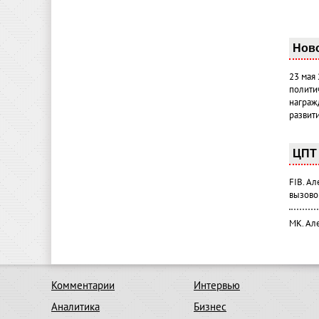
Нов
23 мая
полити
награж
развит
ЦПТ 
FIB. А
вызово
МК. Ал
Комментарии
Интервью
Аналитика
Бизнес