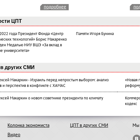
подробнее
по
ости ЦПТ
 2022 года Президент Фонда «Центр
Памяти Игоря Бунина
ческих технологий» Борис Макаренко
ден Медалью НИУ ВШЭ «За вклад в
ие университета»
в других СМИ
лексей Макаркин - Израиль перед непростым выбором: анализ
«Новая 
в и перспектив в конфликте с ХАМАС
реформ
ексей Макаркин о новом советнике президента по климату
Коммерс
кодекс
Колонка экономиста
ЦПТ в других СМИ
Мы 
Видео