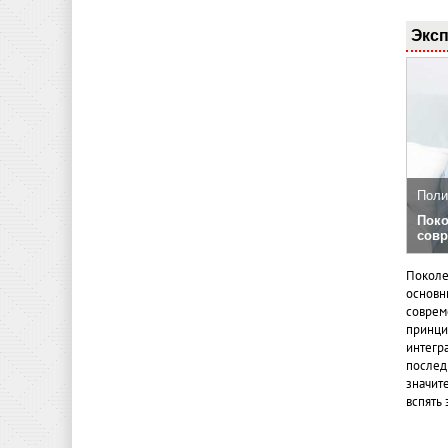
Эксп
Поли
Поко
совр
Поколе
основн
совреме
принци
интегр
послед
значит
вспять 