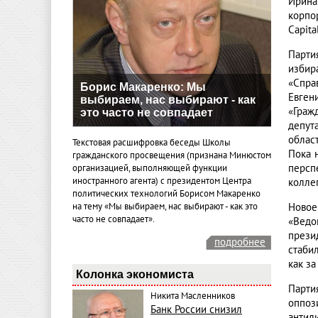
Ирина
корпо
Capita
Парти
избир
«Спра
Борис Макаренко: Мы
Евген
выбираем, нас выбирают - как
«Граж
это часто не совпадает
депут
облас
Текстовая расшифровка беседы Школы
Пока 
гражданского просвещения (признана Минюстом
персп
организацией, выполняющей функции
иностранного агента) с президентом Центра
колле
политических технологий Борисом Макаренко
на тему «Мы выбираем, нас выбирают - как это
Новое
часто не совпадает».
«Ведо
прези
подробнее
стаби
как за
Колонка экономиста
Парти
Никита Масленников
оппоз
Банк России снизил
антил