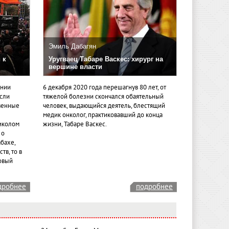
Эмиль Дабагян
 к
Уругваец Табаре Васкес: хирург на
вершине власти
ении
6 декабря 2020 года перешагнув 80 лет, от
если
тяжелой болезни скончался обаятельный
венные
человек, выдающийся деятель, блестящий
медик онколог, практиковавший до конца
иколом
жизни, Табаре Васкес.
 о
бахе,
тв, то в
овый
дробнее
подробнее