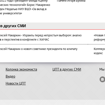
 2022 года Президент Фонда «Центр
Памяти Игоря Бунина
ческих технологий» Борис Макаренко
ден Медалью НИУ ВШЭ «За вклад в
ие университета»
в других СМИ
лексей Макаркин - Израиль перед непростым выбором: анализ
«Новая 
в и перспектив в конфликте с ХАМАС
реформ
ексей Макаркин о новом советнике президента по климату
Коммерс
кодекс
Колонка экономиста
ЦПТ в других СМИ
Мы 
Видео
Новости ЦПТ