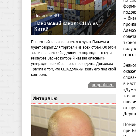
Генсо
форми
подра
Политком.RU
– биз
Панамский канал: США vs.
произ
Китай
Алекс
совет
Панамский канал останется в руках Панамы и
эконо
будет открыт для торговли из всех стран. Об этом
получ
заявил панамский администратор водного пути,
генсо
Рикаурте Васкес который назвал опасными
утверждения избранного президента Дональда
Знако
Трампа о том, что США должны взять его под свой
окаже
контроль.
слова
в нас
подробнее
«Думаю
т. е. 
Интервью
повли
от пр
Дерип
Помим
при Б