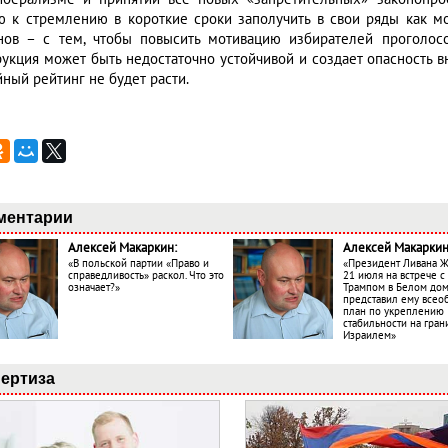
ю к стремлению в короткие сроки заполучить в свои ряды как м
нов – с тем, чтобы повысить мотивацию избирателей проголосо
рукция может быть недостаточно устойчивой и создает опасность в
ный рейтинг не будет расти.
ментарии
Алексей Макаркин:
Алексей Макаркин
«В польской партии «Право и
«Президент Ливана 
справедливость» раскол. Что это
21 июля на встрече 
означает?»
Трампом в Белом до
представил ему все
план по укреплению
стабильности на гран
Израилем»
ертиза