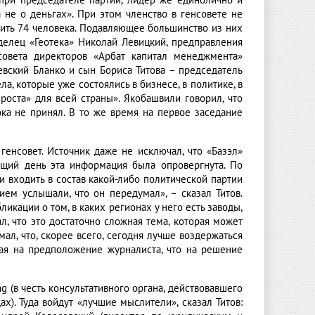
 при председателе партии, лидер же единолично и
а не о деньгах». При этом членство в генсовете не
чить 74 человека. Подавляющее большинство из них
делец «Геотека» Николай Левицкий, предправления
совета директоров «Арбат капитал менеджмента»
евский Бланко и сын Бориса Титова – председатель
а, которые уже состоялись в бизнесе, в политике, в
 роста» для всей страны». Якобашвили говорил, что
ка не принял. В то же время на первое заседание
енсовет. Источник даже не исключал, что «Базэл»
ющий день эта информация была опровергнута. По
 входить в состав какой-либо политической партии
ием услышали, что он передумал», – сказал Титов.
икации о том, в каких регионах у него есть заводы,
ал, что это достаточно сложная тема, которая может
ал, что, скорее всего, сегодня лучше воздержаться
чая на предположение журналиста, что на решение
 (в честь консультативного органа, действовавшего
). Туда войдут «лучшие мыслители», сказал Титов: