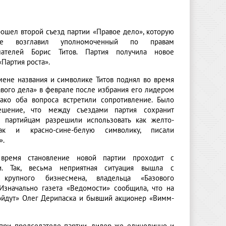
рошел второй съезд партии «Правое дело», которую
е возглавил уполномоченный по правам
мателей Борис Титов. Партия получила новое
«Партия роста».
мене названия и символике Титов поднял во время
авого дела» в феврале после избрания его лидером
нако оба вопроса встретили сопротивление. Было
ешение, что между съездами партия сохранит
и партийцам разрешили использовать как желто-
ак и красно-сине-белую символику, писали
».
ремя становление новой партии проходит с
ми. Так, весьма неприятная ситуация вышла с
крупного бизнесмена, владельца «Базового
Изначально газета «Ведомости» сообщила, что на
войдут» Олег Дерипаска и бывший акционер «Вимм-