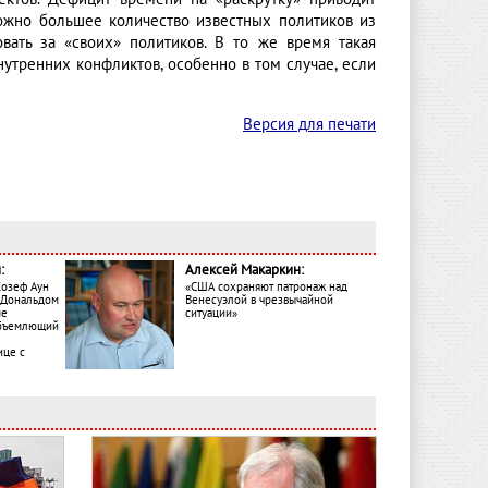
ожно большее количество известных политиков из
вать за «своих» политиков. В то же время такая
нутренних конфликтов, особенно в том случае, если
Версия для печати
:
Алексей Макаркин:
Жозеф Аун
«США сохраняют патронаж над
с Дональдом
Венесуэлой в чрезвычайной
ме
ситуации»
объемлющий
ице с