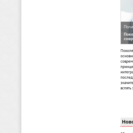
Поли
Поко
совр
Поколе
основн
совреме
принци
интегр
послед
значит
вспять 
Нов