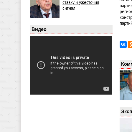
ставку и ужесточил
парти
сигнал
регио
конст
партий
Видео
Ком
Эксп