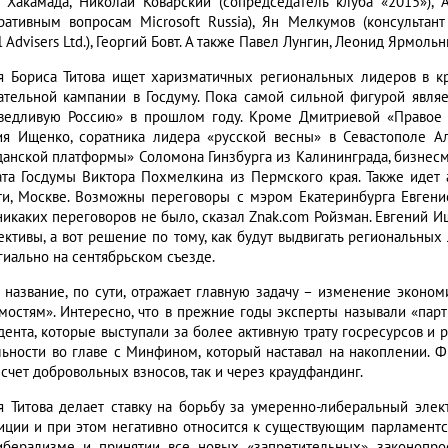
 Хакамада, Николай Коварский (сопредседатель клуба «2015»),
ративным вопросам Microsoft Russia), Ян Мелкумов (консультан
l Advisers Ltd.), Георгий Бовт. А также Павел Лунгин, Леонид Ярмол
я Бориса Титова ищет харизматичных региональных лидеров в кр
ательной кампании в Госдуму. Пока самой сильной фигурой явля
ведливую Россию» в прошлом году. Кроме Дмитриевой «Правое 
ия Ищенко, соратника лидера «русской весны» в Севастополе А
данской платформы» Соломона Гинзбурга из Калининграда, бизнесм
ата Госдумы Виктора Похмелкина из Пермского края. Также идет
ти, Москве. Возможны переговоры с мэром Екатеринбурга Евгение
никаких переговоров не было, сказал Znak.com Ройзман. Евгений Ищ
ективы, а вот решение по тому, как будут выдвигать региональных
гиально на сентябрьском съезде.
 название, по сути, отражает главную задачу – изменение эконом
мостям». Интересно, что в прежние годы эксперты называли «парти
дента, которые выступали за более активную трату госресурсов и 
льности во главе с Минфином, который наставал на накоплении. 
 счет добровольных взносов, так и через краудфандинг.
я Титова делает ставку на борьбу за умеренно-либеральный элек
иции и при этом негативно относится к существующим парламентс
иберализме и принятии все новых «запретительных» законопро