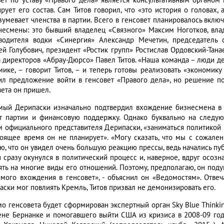
вет по уставу «Правого дела» является консультативным органом
рует его состав. Сам Титов говорил, что «это история о головах, 
зумевает членства в партии. Всего в генсовет планировалось вклю
несмены: это бывший владелец «Связного» Максим Ноготков, вла
водителя водки «Синергия» Александр Мечетин, председатель 
ей Голубович, президент «Ростик групп» Ростислав Ордовский-Тана
а директоров «Абрау-Дюрсо» Павел Титов. «Наша команда – люди дел
мике, – говорит Титов, – и теперь готовы реализовать «экономику
ил предложение войти в генсовет «Правого дела», но решение по
вета он пришел.
мый Дерипаски изначально подтвердил вхождение бизнесмена в г
т партии и финансовую поддержку. Однако буквально на следу
м официального представителя Дерипаски, «заниматься политикой и
тоящее время он не планирует». «Могу сказать, что мы с сожален
, что он увидел очень большую реакцию прессы, ведь начались публ
он сразу окунулся в политический процесс и, наверное, вдруг осозн
ять на многие виды его отношений. Поэтому, предполагаю, он подум
ямого вхождения в генсовет», - объяснил он «Ведомостям». Отве
аски мог повлиять Кремль, Титов призвал не демонизировать его.
о генсовета будет сформирован экспертный орган Sky Blue Thinking
ене Бернанке и помогавшего выйти США из кризиса в 2008-09 годах