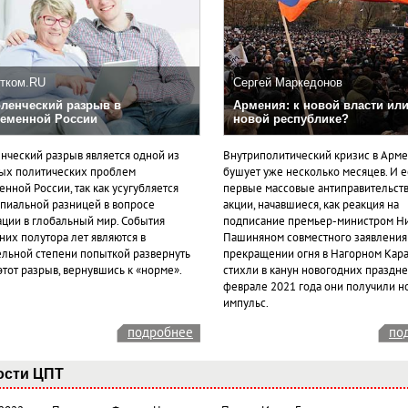
тком.RU
Сергей Маркедонов
ленческий разрыв в
Армения: к новой власти или
еменной России
новой республике?
нческий разрыв является одной из
Внутриполитический кризис в Арм
ых политических проблем
бушует уже несколько месяцев. И 
нной России, так как усугубляется
первые массовые антиправительст
пиальной разницей в вопросе
акции, начавшиеся, как реакция на
ации в глобальный мир. События
подписание премьер-министром Н
них полутора лет являются в
Пашиняном совместного заявления
ельной степени попыткой развернуть
прекращении огня в Нагорном Кара
этот разрыв, вернувшись к «норме».
стихли в канун новогодних празднес
феврале 2021 года они получили н
импульс.
подробнее
по
ости ЦПТ