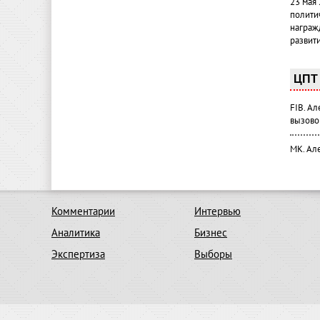
23 мая
полити
награж
развит
ЦПТ 
FIB. А
вызово
МК. Ал
Комментарии
Интервью
Аналитика
Бизнес
Экспертиза
Выборы