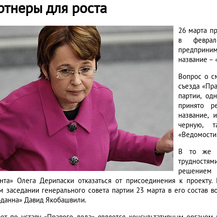
ртнеры для роста
26 марта п
в феврал
предприни
название – 
Вопрос о с
съезда «Пр
партии, од
принято р
название, 
черную, т
«Ведомости
В то же в
трудностя
решением 
нта» Олега Дерипаски отказаться от присоединения к проекту. 
м заседании генерального совета партии 23 марта в его состав 
-данна» Давид Якобашвили.