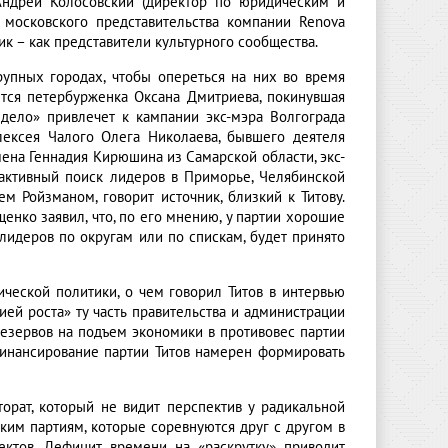
 Андрей Колосовский (директор по юридическим и
т московского представительства компании Renova
ьник – как представители культурного сообщества.
упных городах, чтобы опереться на них во время
ется петербурженка Оксана Дмитриева, покинувшая
дело» привлечет к кампании экс-мэра Волгограда
лексея Чалого Олега Николаева, бывшего деятеля
ена Геннадия Кирюшина из Самарской области, экс-
 активный поиск лидеров в Приморье, Челябинской
м Ройзманом, говорит источник, близкий к Титову.
енко заявил, что, по его мнению, у партии хорошие
 лидеров по округам или по спискам, будет принято
ической политики, о чем говорил Титов в интервью
ей роста» ту часть правительства и администрации
резервов на подъем экономики в противовес партии
Финансирование партии Титов намерен формировать
торат, который не видит перспектив у радикальной
ким партиям, которые соревнуются друг с другом в
ектов. Дефицит времени на «раскрутку» приводит