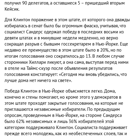
получил 90 делегатов, а оставшиеся 5 – пришедший вторым
Кейсик.
Для Клинтон поражение в этом штате, от которого она дважды
избиралась в сенат было бы огромным фиаско, учитывая, что
социалист Сандерс одержал победу в последних восьми из
девяти штатах и в минувшие недели медленно, но верно
сокращал разрыв с бывшим госсекретарем в Нью-Йорке. Еще
недавно ее преимущество в этом штате было в 20%, но по
итогам голосования оно сократилось до 13. В любом случае
сторонники Хиллари ликуют, а она сама, выступая перед ними
в отеле на Таймс-скуэр после объявления результатов
голосования констатирует: «Сегодня мы вновь убедились, что
лучше дома нет ничего на свете».
Победа Клинтон в Нью-Йорке объясняется легко. Дома,
конечно и стены помогают, но кроме этого у демократов в
этом штате проходят закрытые голосования, на которые не
приглашаются независимые избиратели. По предыдущим
опросам, проведенным в Нью-Йорке, на стороне Сандерса
было 62% независимых и лишь 36% избирателей этой
категории поддерживало Клинтон. Социалиста поддерживает
прежде всего молодежь, как из необеспеченных слоев, так и