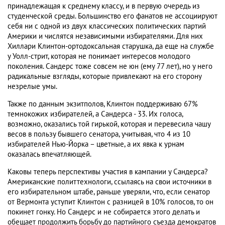
принадлежащая к среднему классу, и в первую очередь из
студенческой среды. Большинство его фанатов не ассоциируют
себя ни с одной из двух классических политических партий
Америки и числятся независимыми избирателями. Для них
Хиллари Клинтон-ортодоксальная старушка, да еще на службе
у Уолл-стрит, которая не понимает интересов молодого
поколения. Сандерс тоже совсем не юн (ему 77 лет), но у него
радикальные взгляды, которые привлекают на его сторону
незрелые умы.
Также по данным экзитполов, Клинтон поддерживаю 67%
темнокожих избирателей, а Сандерса - 33. Их голоса,
возможно, оказались той гирькой, которая и перевесила чашу
весов в пользу бывшего сенатора, учитывая, что 4 из 10
избирателей Нью-Йорка – цветные, а их явка к урнам
оказалась впечатляющей.
Каковы теперь перспективы участия в кампании у Сандерса?
Американские политтехнологи, ссылаясь на свои источники в
его избирательном штабе, раньше уверяли, что, если сенатор
от Вермонта уступит Клинтон с разницей в 10% голосов, то он
покинет гонку. Но Сандерс и не собирается этого делать и
обещает продолжить борьбу до партийного съезда демократов