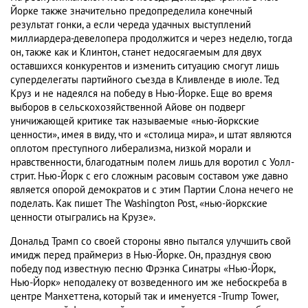
Йорке также значительно предопределила конечный
результат гонки, а если череда удачных выступлений
миллиардера-девелопера продолжится и через неделю, тогда
он, также как и Клинтон, станет недосягаемым для двух
оставшихся конкурентов и изменить ситуацию смогут лишь
суперделегаты партийного съезда в Кливленде в июле. Тед
Круз и не надеялся на победу в Нью-Йорке. Еще во время
выборов в сельскохозяйственной Айове он подверг
уничижающей критике так называемые «нью-йоркские
ценности», имея в виду, что и «столица мира», и штат являются
оплотом преступного либерализма, низкой морали и
нравственности, благодатным полем лишь для воротил с Уолл-
стрит. Нью-Йорк с его сложным расовым составом уже давно
является опорой демократов и с этим Партии Слона нечего не
поделать. Как пишет The Washington Post, «нью-йоркские
ценности отыгрались на Крузе».
Дональд Трамп со своей стороны явно пытался улучшить свой
имидж перед праймериз в Нью-Йорке. Он, празднуя свою
победу под известную песню Фрэнка Синатры «Нью-Йорк,
Нью-Йорк» неподалеку от возведенного им же небоскреба в
центре Манхеттена, который так и именуется -Trump Tower,