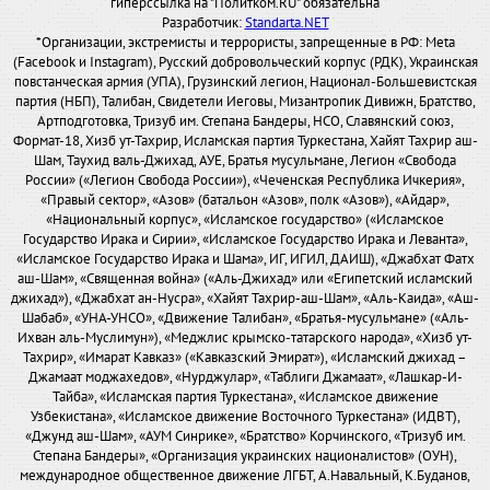
гиперссылка на "Политком.RU" обязательна
Разработчик:
Standarta.NET
*Организации, экстремисты и террористы, запрещенные в РФ: Meta
(Facebook и Instagram), Русский добровольческий корпус (РДК), Украинская
повстанческая армия (УПА), Грузинский легион, Национал-Большевистская
партия (НБП), Талибан, Свидетели Иеговы, Мизантропик Дивижн, Братство,
Артподготовка, Тризуб им. Степана Бандеры, НСО, Славянский союз,
Формат-18, Хизб ут-Тахрир, Исламская партия Туркестана, Хайят Тахрир аш-
Шам, Таухид валь-Джихад, АУЕ, Братья мусульмане, Легион «Свобода
России» («Легион Свобода России»), «Чеченская Республика Ичкерия»,
«Правый сектор», «Азов» (батальон «Азов», полк «Азов»), «Айдар»,
«Национальный корпус», «Исламское государство» («Исламское
Государство Ирака и Сирии», «Исламское Государство Ирака и Леванта»,
«Исламское Государство Ирака и Шама», ИГ, ИГИЛ, ДАИШ), «Джабхат Фатх
аш-Шам», «Священная война» («Аль-Джихад» или «Египетский исламский
джихад»), «Джабхат ан-Нусра», «Хайят Тахрир-аш-Шам», «Аль-Каида», «Аш-
Шабаб», «УНА-УНСО», «Движение Талибан», «Братья-мусульмане» («Аль-
Ихван аль-Муслимун»), «Меджлис крымско-татарского народа», «Хизб ут-
Тахрир», «Имарат Кавказ» («Кавказский Эмират»), «Исламский джихад –
Джамаат моджахедов», «Нурджулар», «Таблиги Джамаат», «Лашкар-И-
Тайба», «Исламская партия Туркестана», «Исламское движение
Узбекистана», «Исламское движение Восточного Туркестана» (ИДВТ),
«Джунд аш-Шам», «АУМ Синрике», «Братство» Корчинского, «Тризуб им.
Степана Бандеры», «Организация украинских националистов» (ОУН),
международное общественное движение ЛГБТ, А.Навальный, К.Буданов,