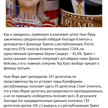
Как и ожидалось, праймериз в ключевом штате Нью-Йорк
закончились убедительной победой Хиллари Клинтон у
демократов и Дональда Трампа у республиканцев. После
подсчета 95% голосов Клинтон получила 57,6%, ее
единственный противник Берни Сандерс – 42,4%. Трамп с
колоссальным отрывом опережает аутсайдера гонки Джона
Кейсика, а его главный соперник Тед Круз вообще пришел к
финишу третьим.
Нью-Йорк дает демократам 247 делегатов, по
представительству он уступает лишь Калифорнии,
республиканцы получают здесь 95 делегатов. Стоит отметить,
что в Нью-Йорке делегаты распределяются пропорционально,
а не по принципу «победитель получает всё». В результате
Хиллари (по предварительным данным) получила 139
делегатов против 106 у Сандерса, а у республиканцев Трамп