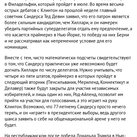
в Филадельфии, который пройдет в июле. Во время весьма
острых дебатов с Клинтон на прошлой неделе главный
советник Сандерса Тед Девин заявил, что его патрон является
более сильным кандидатом, чем Хиллари, и он намерен
убедить партийных суперделегатов отдать ему предпочтение, а
что касается праймериз в Нью-Йорке, то победу на них Берни
и не рассматривал как непременное условие для его
номинации.
Вместе с тем, чисто математически подсчеты свидетельствуют
о том, что Сандерсу практически уже невозможно будет
догнать Хиллари по числу делегатов. Нужно учитывать, что
четыре из пяти штатов, праймериз в которых пройдут в
следующий вторник (Пенсильвания, Мериленд, Коннектикут и
Делавер) также будут закрыты для участия независимых
избирателей, и лишь один из них, Род-Айленд, позволит им
прийти на участки для голосования, а это играет на руку
Клинтон. Возможно, что 77-летнему Сандерсу просто нечего
терять, и он «играет» в президентские выборы, ведь другого
шанса заявить о себе на общенациональной арене у него не
будет.
На республиканском после победа Дональда Трампа в Нью-