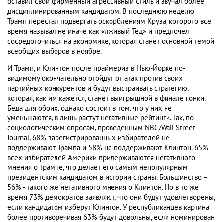
оставил свой фирменный агрессивный стиль и звучал более
дисциплинированным кандидатом. В последнюю неделю
Трамп перестал подвергать оскорблениям Круза, которого все
время называл не иначе как «лживый Тед» и предпочел
сосредоточиться на экономике, которая станет основной темой
всеобщих выборов в ноябре.
И Трамп, и Клинтон после праймериз в Нью-Йорке по-
видимому окончательно отойдут от атак против своих
партийных конкурентов и будут выстраивать стратегию,
которая, как им кажется, станет выигрышной в финале гонки.
Беда для обоих, однако состоит в том, что у них не
уменьшаются, в лишь растут негативные рейтинги. Так, по
социологическим опросам, проведенным NBC/Wall Street
Journal, 68% зарегистрированных избирателей не
поддерживают Трампа и 58% не поддерживают Клинтон. 65%
всех избирателей Америки придерживаются негативного
мнения о Трампе, что делает его самым непопулярным
президентским кандидатом в истории страны. Большинство –
56% - такого же негативного мнения о Клинтон. Но в то же
время 73% демократов заявляют, что они будут удовлетворены,
если кандидатом изберут Клинтон. У республиканцев картина
более противоречивая 63% будут довольны, если номинирован