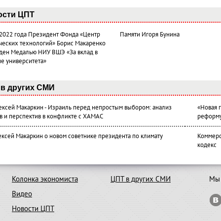
ости ЦПТ
 2022 года Президент Фонда «Центр
Памяти Игоря Бунина
ческих технологий» Борис Макаренко
ден Медалью НИУ ВШЭ «За вклад в
ие университета»
в других СМИ
лексей Макаркин - Израиль перед непростым выбором: анализ
«Новая 
в и перспектив в конфликте с ХАМАС
реформ
ексей Макаркин о новом советнике президента по климату
Коммерс
кодекс
Колонка экономиста
ЦПТ в других СМИ
Мы 
Видео
Новости ЦПТ