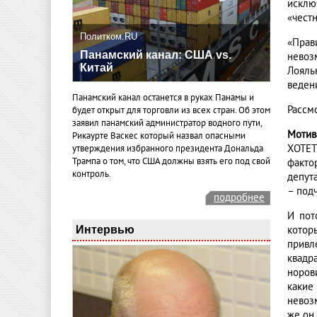
исклю
«честн
Политком.RU
«Прав
Панамский канал: США vs.
невоз
Китай
Лояль
веден
Панамский канал останется в руках Панамы и
Рассм
будет открыт для торговли из всех стран. Об этом
заявил панамский администратор водного пути,
Мотив
Рикаурте Васкес который назвал опасными
ХОТЕТ
утверждения избранного президента Дональда
Трампа о том, что США должны взять его под свой
факто
контроль.
депута
– подч
подробнее
И пот
Интервью
котор
привл
квадр
норов
какие
невоз
же он 