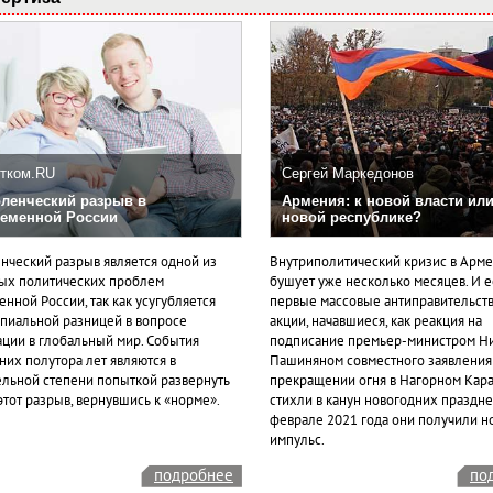
тком.RU
Сергей Маркедонов
ленческий разрыв в
Армения: к новой власти или
еменной России
новой республике?
нческий разрыв является одной из
Внутриполитический кризис в Арм
ых политических проблем
бушует уже несколько месяцев. И 
нной России, так как усугубляется
первые массовые антиправительст
пиальной разницей в вопросе
акции, начавшиеся, как реакция на
ации в глобальный мир. События
подписание премьер-министром Н
них полутора лет являются в
Пашиняном совместного заявления
ельной степени попыткой развернуть
прекращении огня в Нагорном Кара
этот разрыв, вернувшись к «норме».
стихли в канун новогодних празднес
феврале 2021 года они получили н
импульс.
подробнее
по