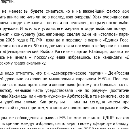
 партии.
 не менее: вы будете смеяться, но и на важнейший фактор
лоя
ать внимание чуть ли не в последнюю очередь! Хотя очевидно: ка
ляем в ходе кампании – но если он нелоялен, то сразу после выб
и ручкой». И всё: все усилия, все жертвы в ходе выборов пойдут
ежит к конкуренту (как, например, сделал один из «столпов» пар
ов 2003 года в ГД РФ– взял да и перешел в партию «Единая Росс
жении почти всех 90-х годов: москвичи послушно избирали в глав
и «Демократический Выбор России» - партии Е.Гайдара; однако н
ясь не имела – поскольку, едва избравшись, все кандидаты 
вскому градоначальнику.
е надо отметить, что т.н. «демократические партии» - ДемРосси
ей довольно откровенно манкировали «правилом МУЛа». Последст
нии частенько протекали излишне вяло (потому что большая часть к
аются), меньшая часть усердствовала «не по разуму» (достато
тивы Хакамады или «антимужские» Арбатовой), а те немногие, кто в
м удобном случае. Как результат – мы на сегодня имеем пра
ической сцены (при том, что многие положения их программ и сейч
цом же соблюдения «правила МУЛа» можно считать ЛДПР: насколь
а искренне жаждут избрания, свято верят своему «фюреру» и блюдут