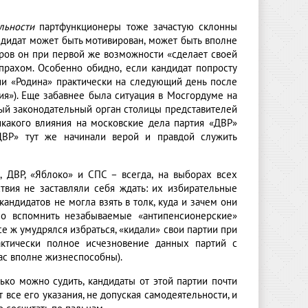
льности
партфункционеры тоже зачастую склонны
ндидат может быть мотивирован, может быть вполне
оров он при первой же возможности «сделает своей
 прахом. Особенно обидно, если кандидат попросту
тии «Родина» практически на следующий день после
ия»). Еще забавнее была ситуация в Мосгордуме на
ный законодательный орган столицы представителей
икакого влияния на московские дела партия «ДВР»
«ДВР» тут же начинали верой и правдой служить
я, ДВР, «Яблоко» и СПС – всегда, на выборах всех
вия не заставляли себя ждать: их избирательные
андидатов не могла взять в толк, куда и зачем они
чно вспомнить незабываемые «антипенсионерские»
се ж умудрялся избраться, «кидали» свои партии при
ктически полное исчезновение данных партий с
ас вполне жизнеспособны).
ко можно судить, кандидаты от этой партии почти
 все его указания, не допуская самодеятельности, и