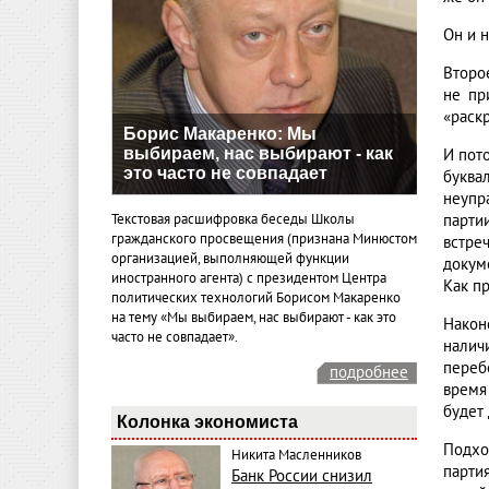
Он и н
Второ
не пр
«раск
Борис Макаренко: Мы
выбираем, нас выбирают - как
И пот
это часто не совпадает
буква
неупр
Текстовая расшифровка беседы Школы
парти
гражданского просвещения (признана Минюстом
встре
организацией, выполняющей функции
докуме
иностранного агента) с президентом Центра
Как пр
политических технологий Борисом Макаренко
на тему «Мы выбираем, нас выбирают - как это
Након
часто не совпадает».
налич
переб
подробнее
время
будет 
Колонка экономиста
Подхо
Никита Масленников
парти
Банк России снизил