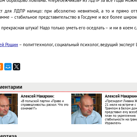
том образцово лояльны: «перебежчиков» из ЛДПР за все годы можно
т для ЛДПР налицо: при абсолютно невнятной, а то и прямо от
амме – стабильное представительство в Госдуме и все более широ
 прекрасная штука! Надо только уметь его оседлать – и ни в коем 
ей Рощин
– политтехнолог, социальный психолог, ведущий эксперт
ментарии
Алексей Макаркин:
Алексей Макаркин
«В польской партии «Право и
«Президент Ливана 
справедливость» раскол. Что это
21 июля на встрече 
означает?»
Трампом в Белом до
представил ему все
план по укреплению
стабильности на гран
Израилем»
ертиза