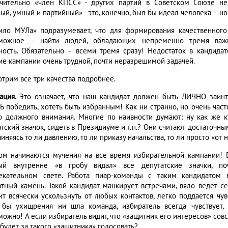
чительно «член КПСС» - других партий в Советском Союзе не 
ый, умный и партийный» - это, конечно, был бы идеал человека – но
ило МУЛа» подразумевает, что для формирования качественног
можное – найти людей, обладающих непременно тремя важне
ность. Обязательно – всеми тремя сразу! Недостаток в кандида
ие кампании очень трудной, почти неразрешимой задачей.
отрим все три качества подробнее.
ация.
Это означает, что наш кандидат должен быть ЛИЧНО заин
Ь победить, хотеть быть избранным! Как ни странно, но очень час
р должного внимания. Многие по наивности думают: ну как же кт
тский значок, сидеть в Президиуме и т.п.? Они считают достаточны
иняясь то ли давлению, то ли приказу начальства, то ли просто «от 
ом начинаются мучения на все время избирательной кампании! Б
ый внутренне «в гробу видал» все депутатские значки, п
екательном свете. Работа пиар-команды с таким кандидатом 
атный камень. Такой кандидат манкирует встречами, вяло ведет се
ит всячески ускользнуть от любых контактов, легко поддается чув
 бы ухищрения ни шла команда, избиратель всегда чувствует,
можно! А если избиратель видит, что «защитник его интересов» сов
будет за такого «защитника» голосовать?