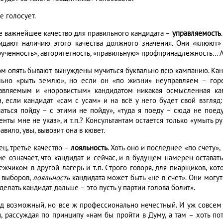
е голосует.
е важнейшее качество для правильного кандидата –
управляемость
идают наличию этого качества должного значения. Они «клюют» 
рученность», авторитетность, «правильную» профпринадлежность… А
ом опять бывают вынуждены мучиться буквально всю кампанию. Ка
льно «рыть землю», но если он «по жизни» неуправляем – горе
авляемым и «норовистым» кандидатом никакая осмысленная ка
и, если кандидат «сам с усам» и на всё у него будет свой взгляд:
чаться пойду – с этими не пойду», «туда я поеду – сюда не поеду
нты мне не указ», и т.п.? Консультантам остается только «умыть ру
авило, увы, вывозит она в кювет.
ец, третье качество –
лояльность
. Хоть оно и последнее «по счету»,
ие означает, что кандидат и сейчас, и в будущем намерен оставать
ежчиком в другой лагерь и т.п. Строго говоря, для пиарщиков, кот
 выборов,
лояльность
кандидата может быть «не в счет». Они могут 
делать кандидат дальше – это пусть у партии голова болит».
д возможный, но все ж профессионально нечестный. И уж совсем 
я, рассуждая по принципу «нам бы пройти в Думу, а там – хоть пот