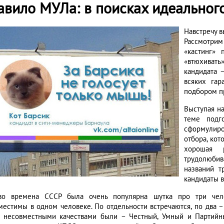
авило МУЛа: в поисках идеальног
Навстречу в
Рассмотрим
«кастинг» 
«втюхиват
кандидата –
всяких гар
подбором п
Выступая н
теме подг
сформулиро
отбора, кот
хорошая 
трудолюбива
названий т
кандидаты 
о времена СССР была очень популярна шутка про три чело
местимы в одном человеке. По отдельности встречаются, по два – 
 несовместными качествами были – Честный, Умный и Партийны