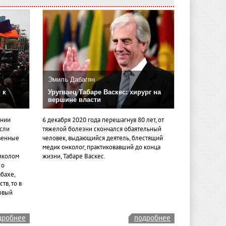
Эмиль Дабагян
 к
Уругваец Табаре Васкес: хирург на
вершине власти
ении
6 декабря 2020 года перешагнув 80 лет, от
если
тяжелой болезни скончался обаятельный
венные
человек, выдающийся деятель, блестящий
медик онколог, практиковавший до конца
иколом
жизни, Табаре Васкес.
 о
бахе,
тв, то в
овый
дробнее
подробнее