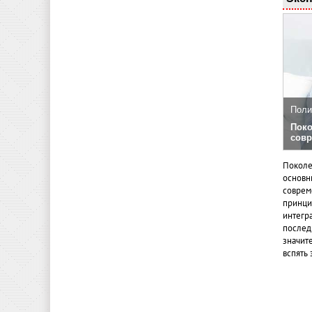
Поли
Поко
совр
Поколе
основн
совреме
принци
интегр
послед
значит
вспять 