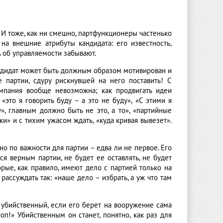
. И тоже, как ни смешно, партфункционеры частенько
на внешние атрибуты кандидата: его известность,
 об управляемости забывают.
ндидат может быть должным образом мотивирован и
 партии, сдуру рискнувшей на него поставить! С
мпания вообще невозможна; как продвигать идеи
 «это я говорить буду – а это не буду», «С этими я
», главным должно быть не это, а то», «партийные
ки» и с тихим ужасом ждать, «куда кривая вывезет».
 но по важности для партии – едва ли не первое. Его
ся верным партии, не будет ее оставлять, не будет
орые, как правило, имеют дело с партией только на
рассуждать так: «наше дело – избрать, а уж что там
убийственный, если его берет на вооружение сама
оп!» Убийственным он станет, понятно, как раз для