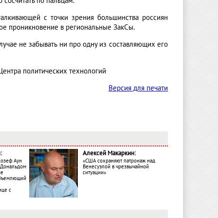
 сосчитать по пальцам.
талкивающей с точки зрения большинства россиян
кое проникновение в региональные ЗакСы.
случае не забывать ни про одну из составляющих его
 Центра политических технологий
Версия для печати
:
Алексей Макаркин:
Жозеф Аун
«США сохраняют патронаж над
с Дональдом
Венесуэлой в чрезвычайной
ме
ситуации»
объемлющий
ице с