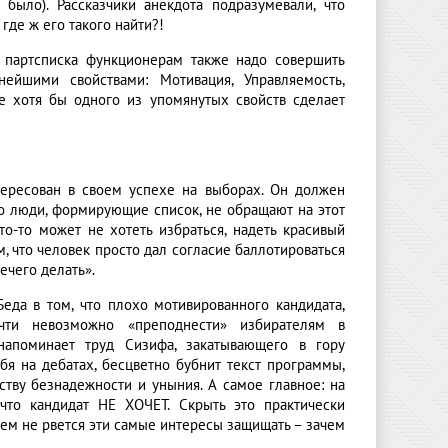
было). Рассказчики анекдота подразумевали, что
 где ж его такого найти?!
о партсписка функционерам также надо совершить
йшими свойствами: Мотивация, Управляемость,
те хотя бы одного из упомянутых свойств сделает
тересован в своем успехе на выборах. Он должен
то люди, формирующие список, не обращают на этот
о-то может не хотеть избраться, надеть красивый
м, что человек просто дал согласие баллотироваться
нечего делать».
еда в том, что плохо мотивированного кандидата,
очти невозможно «преподнести» избирателям в
напоминает труд Сизифа, закатывающего в гору
бя на дебатах, бесцветно бубнит текст программы,
ству безнадежности и уныния. А самое главное: на
 что кандидат НЕ ХОЧЕТ. Скрыть это практически
сем не рвется эти самые интересы защищать – зачем