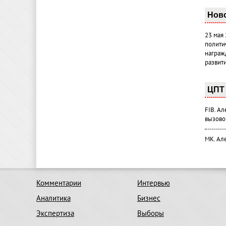
Нов
23 мая
полити
награж
развит
ЦПТ 
FIB. А
вызово
МК. Ал
Комментарии
Интервью
Аналитика
Бизнес
Экспертиза
Выборы