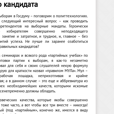
о кандидата
ыборам в Госдуму – поговорим о политтехнологиях.
 следующий интересный вопрос – как проводить
претендентов на выборные мандаты. Героически
ь» избирателям совершенно неподходящего
 занятие и затратное, и трудное, и, главное – без
антий успеха. Не лучше ли заранее озаботиться
равильных кандидатов?
а семинарах и всякого рода «партийных учебах» по
отовки партии к выборам, я как-то незаметно
вал для себя и своих слушателей некую формулу
орую для краткости назвал «правилом МУЛа». Мул –
рабочая лошадка, неприхотливая и крайне
я; а в данном случае – это еще и аббревиатура из
рех необходимейших качеств, которыми искомые
всенепременно должны обладать.
веческих качества, которые якобы совершенно
тоже часто, а вот чтобы все три вместе – никогда!
й (под «партийным», конечно же, имелся в виду