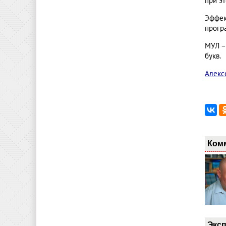
при э
Эффек
прогр
МУЛ –
букв.
Алекс
Ком
Эксп