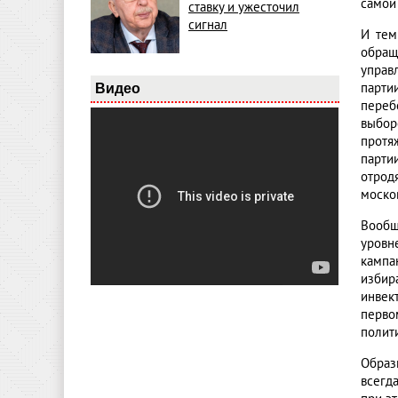
самой
ставку и ужесточил
сигнал
И тем
обращ
управ
парти
Видео
переб
выбор
протя
парти
отрод
моско
Вообщ
уровн
кампа
избир
инвек
перво
полит
Образ
всегд