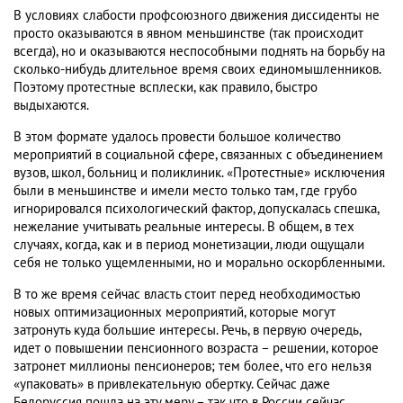
В условиях слабости профсоюзного движения диссиденты не
просто оказываются в явном меньшинстве (так происходит
всегда), но и оказываются неспособными поднять на борьбу на
сколько-нибудь длительное время своих единомышленников.
Поэтому протестные всплески, как правило, быстро
выдыхаются.
В этом формате удалось провести большое количество
мероприятий в социальной сфере, связанных с объединением
вузов, школ, больниц и поликлиник. «Протестные» исключения
были в меньшинстве и имели место только там, где грубо
игнорировался психологический фактор, допускалась спешка,
нежелание учитывать реальные интересы. В общем, в тех
случаях, когда, как и в период монетизации, люди ощущали
себя не только ущемленными, но и морально оскорбленными.
В то же время сейчас власть стоит перед необходимостью
новых оптимизационных мероприятий, которые могут
затронуть куда большие интересы. Речь, в первую очередь,
идет о повышении пенсионного возраста – решении, которое
затронет миллионы пенсионеров; тем более, что его нельзя
«упаковать» в привлекательную обертку. Сейчас даже
Белоруссия пошла на эту меру – так что в России сейчас