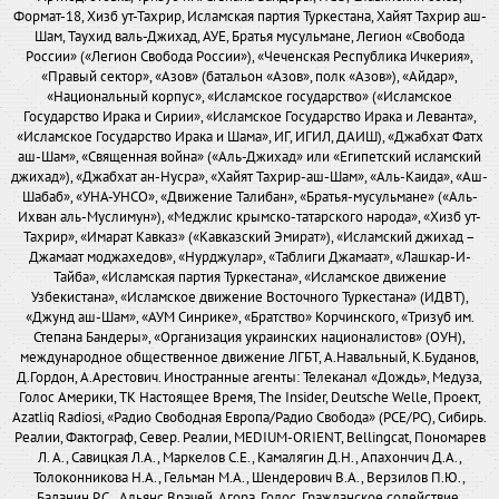
Формат-18, Хизб ут-Тахрир, Исламская партия Туркестана, Хайят Тахрир аш-
Шам, Таухид валь-Джихад, АУЕ, Братья мусульмане, Легион «Свобода
России» («Легион Свобода России»), «Чеченская Республика Ичкерия»,
«Правый сектор», «Азов» (батальон «Азов», полк «Азов»), «Айдар»,
«Национальный корпус», «Исламское государство» («Исламское
Государство Ирака и Сирии», «Исламское Государство Ирака и Леванта»,
«Исламское Государство Ирака и Шама», ИГ, ИГИЛ, ДАИШ), «Джабхат Фатх
аш-Шам», «Священная война» («Аль-Джихад» или «Египетский исламский
джихад»), «Джабхат ан-Нусра», «Хайят Тахрир-аш-Шам», «Аль-Каида», «Аш-
Шабаб», «УНА-УНСО», «Движение Талибан», «Братья-мусульмане» («Аль-
Ихван аль-Муслимун»), «Меджлис крымско-татарского народа», «Хизб ут-
Тахрир», «Имарат Кавказ» («Кавказский Эмират»), «Исламский джихад –
Джамаат моджахедов», «Нурджулар», «Таблиги Джамаат», «Лашкар-И-
Тайба», «Исламская партия Туркестана», «Исламское движение
Узбекистана», «Исламское движение Восточного Туркестана» (ИДВТ),
«Джунд аш-Шам», «АУМ Синрике», «Братство» Корчинского, «Тризуб им.
Степана Бандеры», «Организация украинских националистов» (ОУН),
международное общественное движение ЛГБТ, А.Навальный, К.Буданов,
Д.Гордон, А.Арестович. Иностранные агенты: Телеканал «Дождь», Медуза,
Голос Америки, ТК Настоящее Время, The Insider, Deutsche Welle, Проект,
Azatliq Radiosi, «Радио Свободная Европа/Радио Свобода» (PCE/PC), Сибирь.
Реалии, Фактограф, Север. Реалии, MEDIUM-ORIENT, Bellingcat, Пономарев
Л. А., Савицкая Л.А., Маркелов С.Е., Камалягин Д.Н., Апахончич Д.А.,
Толоконникова Н.А., Гельман М.А., Шендерович В.А., Верзилов П.Ю.,
Баданин Р.С., Альянс Врачей, Агора, Голос, Гражданское содействие,