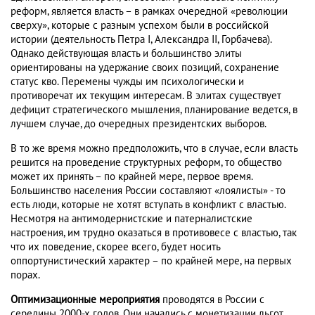
реформ, является власть – в рамках очередной «революции
сверху», которые с разным успехом были в российской
истории (деятельность Петра I, Александра II, Горбачева).
Однако действующая власть и большинство элиты
ориентированы на удержание своих позиций, сохранение
статус кво. Перемены чужды им психологически и
противоречат их текущим интересам. В элитах существует
дефицит стратегического мышления, планирование ведется, в
лучшем случае, до очередных президентских выборов.
В то же время можно предположить, что в случае, если власть
решится на проведение структурных реформ, то общество
может их принять – по крайней мере, первое время.
Большинство населения России составляют «лоялисты» - то
есть люди, которые не хотят вступать в конфликт с властью.
Несмотря на антимодернистские и патерналистские
настроения, им трудно оказаться в противовесе с властью, так
что их поведение, скорее всего, будет носить
оппортунистический характер – по крайней мере, на первых
порах.
Оптимизационные мероприятия
проводятся в России с
середины 2000-х годов. Они начались с монетизации льгот,