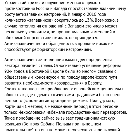
Украинский кризис и ощущение жесткого прямого
противостояния России и Запада способствовали дальнейшему
росту антизападных настроений. К январю 2016 года
количество «западников» сократилось до 13%. Возможно, в
случае потепления отношений с Западом это число может
несколько увеличиться, но принципиальных изменений в
обозримой перспективе ожидать не приходится.
Антизападничество и обращенность в прошлое никак не
способствуют реформаторским настроениям.
Антизападнические тенденции важны для определения
вектора развития страны. Относительно успешные реформы
90-х годов в Восточной Европе были во многом связаны с
общественным консенсусом по поводу европейского пути
развития, необходимости «возвращения» в Европу.
Соответственно, шло приобщение к европейским ценностям в
обществах, где с демократическими традициями было очень
непросто (вспомним авторитарные режимы Пилсудского,
Хорти или Сметоны; в межвоенный период в этом регионе
только Чехословакия избежала государственных переворотов).
Такое приобщение сейчас вызывает традиционалистскую
реакцию (Венгрия Орбана, Польша при нынешнем
правительстве), но она не может перечеркнуть предыдущий