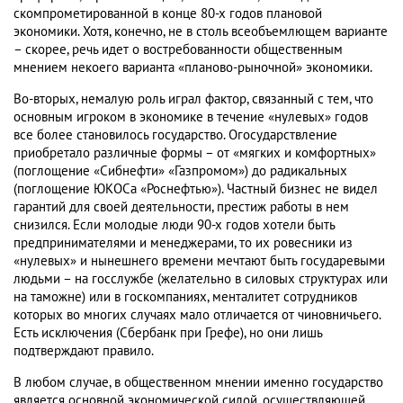
скомпрометированной в конце 80-х годов плановой
экономики. Хотя, конечно, не в столь всеобъемлющем варианте
– скорее, речь идет о востребованности общественным
мнением некоего варианта «планово-рыночной» экономики.
Во-вторых, немалую роль играл фактор, связанный с тем, что
основным игроком в экономике в течение «нулевых» годов
все более становилось государство. Огосударствление
приобретало различные формы – от «мягких и комфортных»
(поглощение «Сибнефти» «Газпромом») до радикальных
(поглощение ЮКОСа «Роснефтью»). Частный бизнес не видел
гарантий для своей деятельности, престиж работы в нем
снизился. Если молодые люди 90-х годов хотели быть
предпринимателями и менеджерами, то их ровесники из
«нулевых» и нынешнего времени мечтают быть государевыми
людьми – на госслужбе (желательно в силовых структурах или
на таможне) или в госкомпаниях, менталитет сотрудников
которых во многих случаях мало отличается от чиновничьего.
Есть исключения (Сбербанк при Грефе), но они лишь
подтверждают правило.
В любом случае, в общественном мнении именно государство
является основной экономической силой, осуществляющей