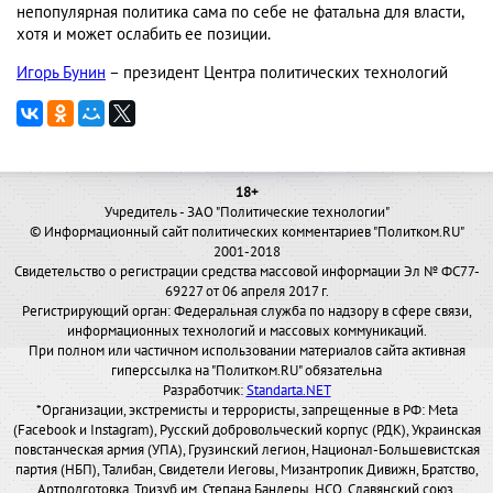
непопулярная политика сама по себе не фатальна для власти,
хотя и может ослабить ее позиции.
Игорь Бунин
– президент Центра политических технологий
18+
Учредитель - ЗАО "Политические технологии"
© Информационный сайт политических комментариев "Политком.RU"
2001-2018
Свидетельство о регистрации средства массовой информации Эл № ФС77-
69227 от 06 апреля 2017 г.
Регистрирующий орган: Федеральная служба по надзору в сфере связи,
информационных технологий и массовых коммуникаций.
При полном или частичном использовании материалов сайта активная
гиперссылка на "Политком.RU" обязательна
Разработчик:
Standarta.NET
*Организации, экстремисты и террористы, запрещенные в РФ: Meta
(Facebook и Instagram), Русский добровольческий корпус (РДК), Украинская
повстанческая армия (УПА), Грузинский легион, Национал-Большевистская
партия (НБП), Талибан, Свидетели Иеговы, Мизантропик Дивижн, Братство,
Артподготовка, Тризуб им. Степана Бандеры, НСО, Славянский союз,