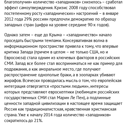
благополучия» количество «западников» снизилось – сработал
эффект самоутверждения. Кризис 2008 году способствовал
постепенному росту «западнических» настроений – в январе
2012 года 29% россиян предпочли демократию по образцу
западных стран (цифра на уровне середине 90-х годов).
Однако затем – еще до Крыма – «западничество» начало
проседать быстрыми темпами. Консервативная волна в
информационном пространстве привела к тому, что впервые
критика Запада (причем в целом – не только США, но и
Евросоюза) стала одним из ключевых факторов в российских
СМИ. Запад все более стал восприниматься не как пример для
подражания, а как аморальное место, где получают
распространение однополые браки, а в зоопарках убивают
жирафов. Всячески проводилась мысль о том, что европейская
интеграция отвергается «простыми людьми», интересы
которых представляют евроскептики (любимцем российских
государственных СМИ стал Марин Ле Пен), а подлинные
ценности западной цивилизации в настоящее время защищает
Россия как традиционалистская, нравственная христианская
страна. Уже к началу 2014 года количество «западников»
сократилось до 21%.