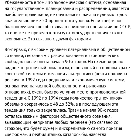
Убежденность в том, что экономическая система, основанная
на государственном планировании и распределении, является
наиболее правильной, не опускалась с начала нулевых годов
значительно ниже 50-процентного уровня. Если «нефтяное
благополучие» способствовало снижению ностальгии по СССР,
то оно же не привело к отказу от «государственничества» в
экономике. Это связано с двумя факторами.
Во-первых, с высоким уровнем патернализма в общественном
сознании, связанным с разочарованием в экономических
свободах после опыта начала 90-х годов. На схеме хорошо
видно, что рыночный романтизм, основанный на полном крахе
советской системы и желании альтернативы (почти половина
россиян в 1992 года предпочитали экономическую систему,
основанную на частной собственности и рыночных
отношениях), очень быстро уступил место противоположной
тенденции. С 1992 по 1994 годы количество «рыночников»
обвально сократилось с 48 до 32%, а в последующем эта
тенденция только закрепилась. Травма начала 90-х годов
осталась важным фактором общественного сознания,
вызывающим неприятие любых перемен (это связано со
страхом, что будет хуже) и дискредитацию самого понятия
«реформа», и реабилитацию, казалось бы, навсегда