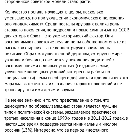
сторонников советской модели стало расти.
Количество ностальгирующих, в целом, несколько
уменьшается, но при ухудшении экономического положения
оно «подскакивает». Среди ностальгирующих велика роль
старшего поколения, но подросли и новые симпатизанты СССР,
для которых Союз – это уже исторический фактор. Они
воспринимают советские реалии не на собственном опыте из
рассказов старших – а те концентрируют внимание на
позитиве. Образ могущественной державы, которую в мире
уважали и боялись, сочетается у поколения родителей с
воспоминаниями о личных успехах (создание семьи,
улучшение жилищных условий, интересная работа по
специальности). Темы всеобщего дефицита и идеологического
маразма вытесняются из сознания старших поколений и не
транслируются ими детям и внукам.
Не менее значимо и то, что представление о том, что
демократия по образцу западных стран является лучшим
типом политической системы, разделяемое практически
третью населения в конце 1990-х годов и в 2011-2012 годах, в
настоящее время поддерживается минимальным числом
россиян (13%). Интересно, что за период «нефтяного